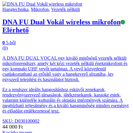
Hangtechnika
,
Mikrofon
,
Vezeték nélküli
DNA FU Dual Vokál wireless mikrofon
Elérhető
0
5-ből
(0)
A DNA FU DUAL VOCAL egy kiváló minőségű vezeték nélküli
mikrofonrendszer, amely két kézi vezeték nélküli énekmikrofont és
egy kompakt UHF vevőt tartalmaz. A vevő közvetlenül
csatlakoztatható az erősítő vagy a hangkeverő aljzatába, így
egyszerű telepítést és használatot biztosít.
Ez a rendszer ideális hangosításhoz esküvői zenekarok,
rendezvényszervező társaságok, játékzenekarok, karaoke estek,
valamint különféle kulturális és oktatási intézmények számára. A
megbízható teljesítmény és a kiváló hangminőség minden eseményt
és előadást emlékezetessé tesz.
SKU: D030100002
44 000
Ft
Kosárba teszem