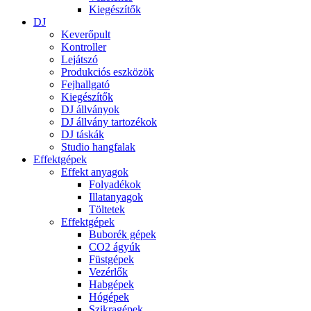
Kiegészítők
DJ
Keverőpult
Kontroller
Lejátszó
Produkciós eszközök
Fejhallgató
Kiegészítők
DJ állványok
DJ állvány tartozékok
DJ táskák
Studio hangfalak
Effektgépek
Effekt anyagok
Folyadékok
Illatanyagok
Töltetek
Effektgépek
Buborék gépek
CO2 ágyúk
Füstgépek
Vezérlők
Habgépek
Hógépek
Szikragépek