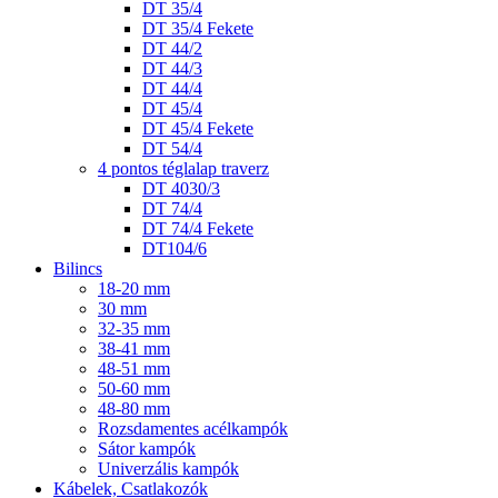
DT 35/4
DT 35/4 Fekete
DT 44/2
DT 44/3
DT 44/4
DT 45/4
DT 45/4 Fekete
DT 54/4
4 pontos téglalap traverz
DT 4030/3
DT 74/4
DT 74/4 Fekete
DT104/6
Bilincs
18-20 mm
30 mm
32-35 mm
38-41 mm
48-51 mm
50-60 mm
48-80 mm
Rozsdamentes acélkampók
Sátor kampók
Univerzális kampók
Kábelek, Csatlakozók