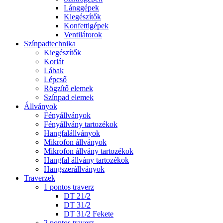
Lánggépek
Kiegészítők
Konfettigépek
Ventilátorok
Színpadtechnika
Kiegészítők
Korlát
Lábak
Lépcső
Rögzítő elemek
Színpad elemek
Állványok
Fényállványok
Fényállvány tartozékok
Hangfalállványok
Mikrofon állványok
Mikrofon állvány tartozékok
Hangfal állvány tartozékok
Hangszerállványok
Traverzek
1 pontos traverz
DT 21/2
DT 31/2
DT 31/2 Fekete
2 pontos traverz