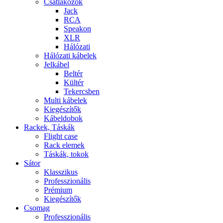
Csatlakozók
Jack
RCA
Speakon
XLR
Hálózati
Hálózati kábelek
Jelkábel
Beltér
Kültér
Tekercsben
Multi kábelek
Kiegészítők
Kábeldobok
Rackek, Táskák
Flight case
Rack elemek
Táskák, tokok
Sátor
Klasszikus
Professzionális
Prémium
Kiegészítők
Csomag
Professzionális