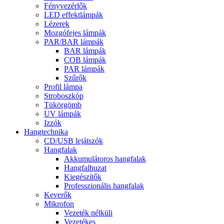
Fényvezérlők
LED effektlámpák
Lézerek
Mozgófejes lámpák
PAR/BAR lámpák
BAR lámpák
COB lámpák
PAR lámpák
Szűrők
Profil lámpa
Stroboszkóp
Tükörgömb
UV lámpák
Izzók
Hangtechnika
CD/USB lejátszók
Hangfalak
Akkumulátoros hangfalak
Hangfalhuzat
Kiegészítők
Professzionális hangfalak
Keverők
Mikrofon
Vezeték nélküli
Vezetékes