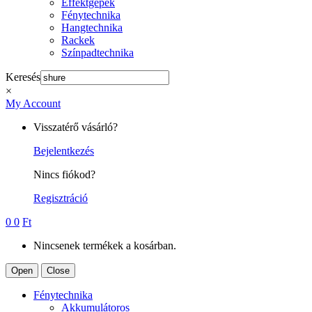
Effektgépek
Fénytechnika
Hangtechnika
Rackek
Színpadtechnika
Keresés
×
My Account
Visszatérő vásárló?
Bejelentkezés
Nincs fiókod?
Regisztráció
0
0
Ft
Nincsenek termékek a kosárban.
Open
Close
Fénytechnika
Akkumulátoros