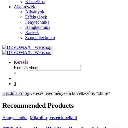
Klasszikus
Alkatrészek
Állványok
Effektgépek
Fénytechnika
Hangtechnika
Rackek
Színpadtechnika
Keresés
Keresés
×
0
Kezdőlap
Shop
Keresési eredmények a következőre: “shure”
Recommended Products
Hangtechnika
,
Mikrofon
,
Vezeték nélküli