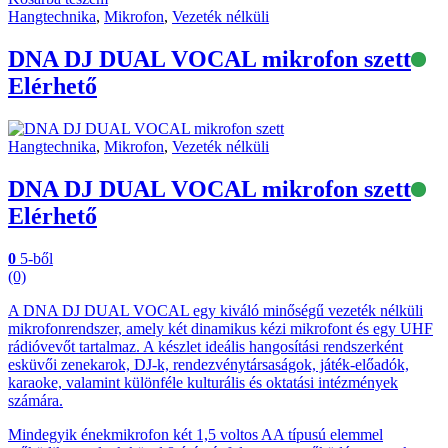
Hangtechnika
,
Mikrofon
,
Vezeték nélküli
DNA DJ DUAL VOCAL mikrofon szett
Elérhető
Hangtechnika
,
Mikrofon
,
Vezeték nélküli
DNA DJ DUAL VOCAL mikrofon szett
Elérhető
0
5-ből
(0)
A DNA DJ DUAL VOCAL egy kiváló minőségű vezeték nélküli
mikrofonrendszer, amely két dinamikus kézi mikrofont és egy UHF
rádióvevőt tartalmaz. A készlet ideális hangosítási rendszerként
esküvői zenekarok, DJ-k, rendezvénytársaságok, játék-előadók,
karaoke, valamint különféle kulturális és oktatási intézmények
számára.
Mindegyik énekmikrofon két 1,5 voltos AA típusú elemmel