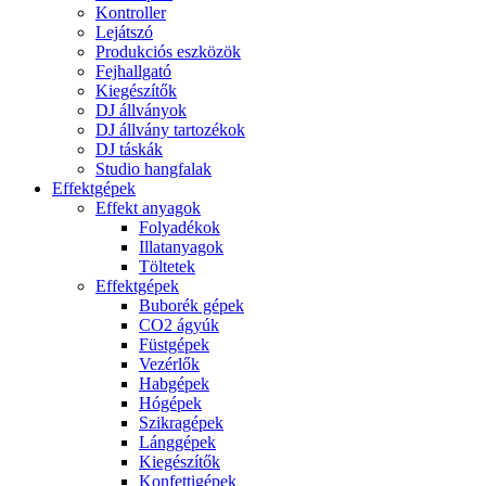
Kontroller
Lejátszó
Produkciós eszközök
Fejhallgató
Kiegészítők
DJ állványok
DJ állvány tartozékok
DJ táskák
Studio hangfalak
Effektgépek
Effekt anyagok
Folyadékok
Illatanyagok
Töltetek
Effektgépek
Buborék gépek
CO2 ágyúk
Füstgépek
Vezérlők
Habgépek
Hógépek
Szikragépek
Lánggépek
Kiegészítők
Konfettigépek