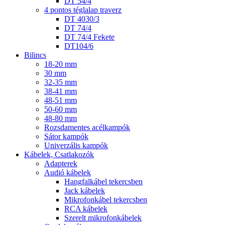
DT 54/4
4 pontos téglalap traverz
DT 4030/3
DT 74/4
DT 74/4 Fekete
DT104/6
Bilincs
18-20 mm
30 mm
32-35 mm
38-41 mm
48-51 mm
50-60 mm
48-80 mm
Rozsdamentes acélkampók
Sátor kampók
Univerzális kampók
Kábelek, Csatlakozók
Adapterek
Audió kábelek
Hangfalkábel tekercsben
Jack kábelek
Mikrofonkábel tekercsben
RCA kábelek
Szerelt mikrofonkábelek