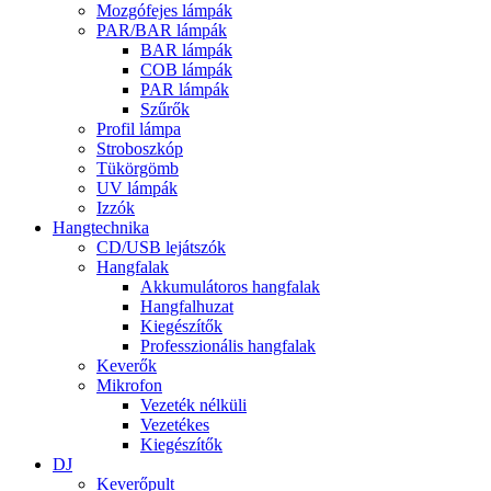
Mozgófejes lámpák
PAR/BAR lámpák
BAR lámpák
COB lámpák
PAR lámpák
Szűrők
Profil lámpa
Stroboszkóp
Tükörgömb
UV lámpák
Izzók
Hangtechnika
CD/USB lejátszók
Hangfalak
Akkumulátoros hangfalak
Hangfalhuzat
Kiegészítők
Professzionális hangfalak
Keverők
Mikrofon
Vezeték nélküli
Vezetékes
Kiegészítők
DJ
Keverőpult