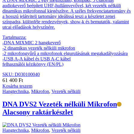
A DNA MIXMIC 2 egy megbízható, kompakt, 5 csatornás
audiokeverő beépített UHF-hullámvevővel, két vezeték nélküli
dinamikus mikrofonnal kiegészítve. A széles frekvenciatartomány és
a hosszú jelátviteli tartomány ideálissá teszi a készletet zenei
színpadra, különféle rendezvények, show-k és bemutatók, valamint
utcai előadások helyszínére.
Tartalmazza:
-DNA MIXMIC 2 hangkeverő
-2 dinamikus vezeték nélküli mikrofon
-2 mikrofongyűrű a mikrofonok elgurulásának megakadályozására
-USB A-A kábel és USB A-C kábel
felhasználói kézikönyv (EN/PL)
SKU: D030100040
61 400
Ft
Kosárba teszem
Hangtechnika
,
Mikrofon
,
Vezeték nélküli
DNA DVS2 Vezeték nélküli Mikrofon
Alacsony raktárkészlet
Hangtechnika
,
Mikrofon
,
Vezeték nélküli