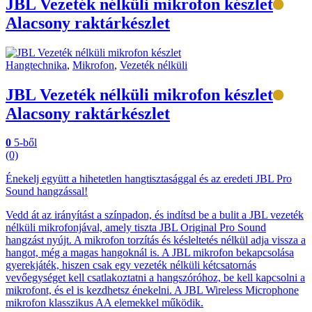
JBL Vezeték nélküli mikrofon készlet
Alacsony raktárkészlet
Hangtechnika
,
Mikrofon
,
Vezeték nélküli
JBL Vezeték nélküli mikrofon készlet
Alacsony raktárkészlet
0
5-ből
(0)
Énekelj együtt a hihetetlen hangtisztasággal és az eredeti JBL Pro
Sound hangzással!
Vedd át az irányítást a színpadon, és indítsd be a bulit a JBL vezeték
nélküli mikrofonjával, amely tiszta JBL Original Pro Sound
hangzást nyújt. A mikrofon torzítás és késleltetés nélkül adja vissza a
hangot, még a magas hangoknál is. A JBL mikrofon bekapcsolása
gyerekjáték, hiszen csak egy vezeték nélküli kétcsatornás
vevőegységet kell csatlakoztatni a hangszóróhoz, be kell kapcsolni a
mikrofont, és el is kezdhetsz énekelni. A JBL Wireless Microphone
mikrofon klasszikus AA elemekkel működik.