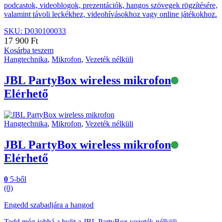
podcastok, videoblogok, prezentációk, hangos szövegek rögzítésére,
valamint távoli leckékhez, videohívásokhoz vagy online játékokhoz.
SKU: D030100033
17 900
Ft
Kosárba teszem
Hangtechnika
,
Mikrofon
,
Vezeték nélküli
JBL PartyBox wireless mikrofon
Elérhető
Hangtechnika
,
Mikrofon
,
Vezeték nélküli
JBL PartyBox wireless mikrofon
Elérhető
0
5-ből
(0)
Engedd szabadjára a hangod
Tedd még jobbá a bulit a JBL PartyBox vezeték nélküli