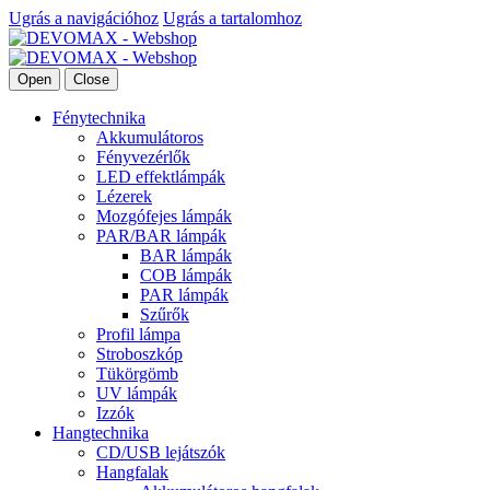
Ugrás a navigációhoz
Ugrás a tartalomhoz
Open
Close
Fénytechnika
Akkumulátoros
Fényvezérlők
LED effektlámpák
Lézerek
Mozgófejes lámpák
PAR/BAR lámpák
BAR lámpák
COB lámpák
PAR lámpák
Szűrők
Profil lámpa
Stroboszkóp
Tükörgömb
UV lámpák
Izzók
Hangtechnika
CD/USB lejátszók
Hangfalak