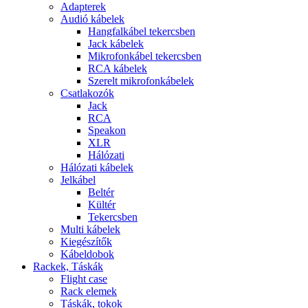
Adapterek
Audió kábelek
Hangfalkábel tekercsben
Jack kábelek
Mikrofonkábel tekercsben
RCA kábelek
Szerelt mikrofonkábelek
Csatlakozók
Jack
RCA
Speakon
XLR
Hálózati
Hálózati kábelek
Jelkábel
Beltér
Kültér
Tekercsben
Multi kábelek
Kiegészítők
Kábeldobok
Rackek, Táskák
Flight case
Rack elemek
Táskák, tokok