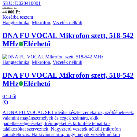
SKU: D020410001
50 000
Ft
44 000
Ft
Kosárba teszem
Hangtechnika
,
Mikrofon
,
Vezeték nélküli
DNA FU VOCAL Mikrofon szett, 518-542
MHz
Elérhető
Hangtechnika
,
Mikrofon
,
Vezeték nélküli
DNA FU VOCAL Mikrofon szett, 518-542
MHz
Elérhető
0
5-ből
(0)
A DNA FU VOCAL SET ideális készlet zenekarok, szólóénekesek,
valamint magánszemélyek és cégek számára, akik
panelbeszélgetéseket, tréningeket és különféle tematikus
találkozókat szerveznek. Nagyszerű vezeték nélküli mikrofon
karaokehoz is. Ha kíváncsi arra, hogy melyik vezeték nélküli