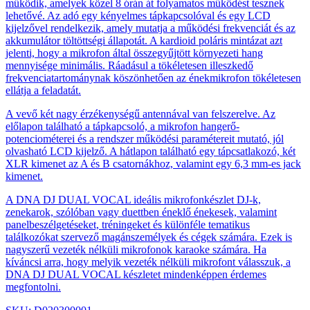
működik, amelyek közel 8 órán át folyamatos működést tesznek
lehetővé. Az adó egy kényelmes tápkapcsolóval és egy LCD
kijelzővel rendelkezik, amely mutatja a működési frekvenciát és az
akkumulátor töltöttségi állapotát. A kardioid poláris mintázat azt
jelenti, hogy a mikrofon által összegyűjtött környezeti hang
mennyisége minimális. Ráadásul a tökéletesen illeszkedő
frekvenciatartománynak köszönhetően az énekmikrofon tökéletesen
ellátja a feladatát.
A vevő két nagy érzékenységű antennával van felszerelve. Az
előlapon található a tápkapcsoló, a mikrofon hangerő-
potenciométerei és a rendszer működési paramétereit mutató, jól
olvasható LCD kijelző. A hátlapon található egy tápcsatlakozó, két
XLR kimenet az A és B csatornákhoz, valamint egy 6,3 mm-es jack
kimenet.
A DNA DJ DUAL VOCAL ideális mikrofonkészlet DJ-k,
zenekarok, szólóban vagy duettben éneklő énekesek, valamint
panelbeszélgetéseket, tréningeket és különféle tematikus
találkozókat szervező magánszemélyek és cégek számára. Ezek is
nagyszerű vezeték nélküli mikrofonok karaoke számára. Ha
kíváncsi arra, hogy melyik vezeték nélküli mikrofont válasszuk, a
DNA DJ DUAL VOCAL készletet mindenképpen érdemes
megfontolni.