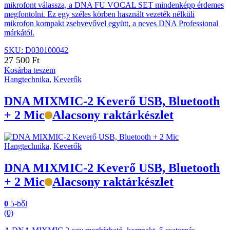
mikrofont válassza, a DNA FU VOCAL SET mindenképp érdemes
megfontolni. Ez egy széles körben használt vezeték nélküli
mikrofon kompakt zsebvevővel együtt, a neves DNA Professional
márkától.
SKU: D030100042
27 500
Ft
Kosárba teszem
Hangtechnika
,
Keverők
DNA MIXMIC-2 Keverő USB, Bluetooth
+ 2 Mic
Alacsony raktárkészlet
Hangtechnika
,
Keverők
DNA MIXMIC-2 Keverő USB, Bluetooth
+ 2 Mic
Alacsony raktárkészlet
0
5-ből
(0)