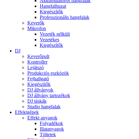
Akkumulátoros hangfalak
Hangfalhuzat
Kiegészítők
Professzionális hangfalak
Keverők
Mikrofon
Vezeték nélküli
Vezetékes
Kiegészítők
DJ
Keverőpult
Kontroller
Lejátszó
Produkciós eszközök
Fejhallgató
Kiegészítők
DJ állványok
DJ állvány tartozékok
DJ táskák
Studio hangfalak
Effektgépek
Effekt anyagok
Folyadékok
Illatanyagok
Töltetek