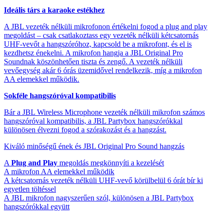
Ideális társ a karaoke estékhez
A JBL vezeték nélküli mikrofonon értékelni fogod a plug and play
megoldást – csak csatlakoztass egy vezeték nélküli kétcsatornás
UHF-vevőt a hangszóróhoz, kapcsold be a mikrofont, és el is
kezdhetsz énekelni. A mikrofon hangja a JBL Original Pro
Soundnak köszönhetően tiszta és zengő. A vezeték nélküli
vevőegység akár 6 órás üzemidővel rendelkezik, míg a mikrofon
AA elemekkel működik.
Sokféle hangszóróval kompatibilis
Bár a JBL Wireless Microphone vezeték nélküli mikrofon számos
hangszóróval kompatibilis, a JBL Partybox hangszórókkal
különösen élvezni fogod a szórakozást és a hangzást.
Kiváló minőségű ének és JBL Original Pro Sound hangzás
A
Plug and Play
megoldás megkönnyíti a kezelését
A mikrofon AA elemekkel működik
A kétcsatornás vezeték nélküli UHF-vevő körülbelül 6 órát bír ki
egyetlen töltéssel
A JBL mikrofon nagyszerűen szól, különösen a JBL Partybox
hangszórókkal együtt