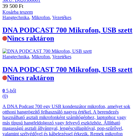
SKU: D020300001
39 500
Ft
Kosárba teszem
Hangtechnika
,
Mikrofon
,
Vezetékes
DNA PODCAST 700 Mikrofon, USB szett
Nincs raktáron
Hangtechnika
,
Mikrofon
,
Vezetékes
DNA PODCAST 700 Mikrofon, USB szett
Nincs raktáron
0
5-ből
(0)
A DNA Podcast 700 egy USB kondenzátor mikrofon, amelyet sok
otthoni hangrögzítő felhasználó nagyra értékel. A berendezés
használható asztali mikrofonként számítógéphez, laptophoz vagy
más típusú hangfeldolgozó vagy felvevő eszközhöz. Állítható
magasságú asztali állvánnyal, lengéscsillapítóval, pop-szűrővel,
valamint szélvédővel és kábelezéssel érkezik. Remek mikrofon