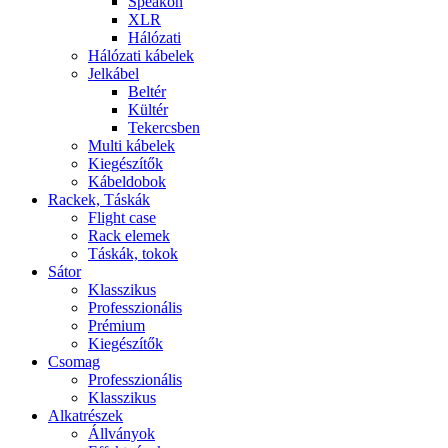
Speakon
XLR
Hálózati
Hálózati kábelek
Jelkábel
Beltér
Kültér
Tekercsben
Multi kábelek
Kiegészítők
Kábeldobok
Rackek, Táskák
Flight case
Rack elemek
Táskák, tokok
Sátor
Klasszikus
Professzionális
Prémium
Kiegészítők
Csomag
Professzionális
Klasszikus
Alkatrészek
Állványok