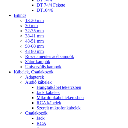
DT 74/4 Fekete
DT104/6
Bilincs
18-20 mm
30 mm
32-35 mm
38-41 mm
48-51 mm
50-60 mm
48-80 mm
Rozsdamentes acélkampók
Sátor kampók
Univerzális kampók
Kábelek, Csatlakozók
Adapterek
Audió kábelek
Hangfalkábel tekercsben
Jack kábelek
Mikrofonkábel tekercsben
RCA kábelek
Szerelt mikrofonkábelek
Csatlakozók
Jack
RCA