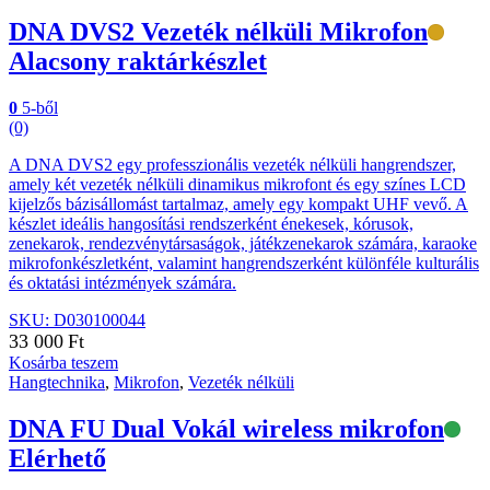
DNA DVS2 Vezeték nélküli Mikrofon
Alacsony raktárkészlet
0
5-ből
(0)
A DNA DVS2 egy professzionális vezeték nélküli hangrendszer,
amely két vezeték nélküli dinamikus mikrofont és egy színes LCD
kijelzős bázisállomást tartalmaz, amely egy kompakt UHF vevő. A
készlet ideális hangosítási rendszerként énekesek, kórusok,
zenekarok, rendezvénytársaságok, játékzenekarok számára, karaoke
mikrofonkészletként, valamint hangrendszerként különféle kulturális
és oktatási intézmények számára.
SKU: D030100044
33 000
Ft
Kosárba teszem
Hangtechnika
,
Mikrofon
,
Vezeték nélküli
DNA FU Dual Vokál wireless mikrofon
Elérhető