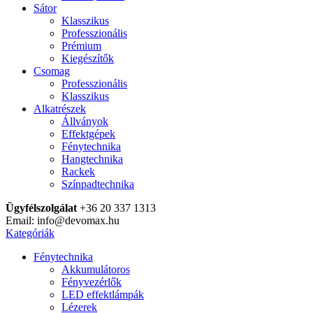
Sátor
Klasszikus
Professzionális
Prémium
Kiegészítők
Csomag
Professzionális
Klasszikus
Alkatrészek
Állványok
Effektgépek
Fénytechnika
Hangtechnika
Rackek
Színpadtechnika
Ügyfélszolgálat
+36 20 337 1313
Email: info@devomax.hu
Kategóriák
Fénytechnika
Akkumulátoros
Fényvezérlők
LED effektlámpák
Lézerek