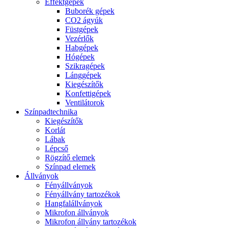
Effektgépek
Buborék gépek
CO2 ágyúk
Füstgépek
Vezérlők
Habgépek
Hógépek
Szikragépek
Lánggépek
Kiegészítők
Konfettigépek
Ventilátorok
Színpadtechnika
Kiegészítők
Korlát
Lábak
Lépcső
Rögzítő elemek
Színpad elemek
Állványok
Fényállványok
Fényállvány tartozékok
Hangfalállványok
Mikrofon állványok
Mikrofon állvány tartozékok