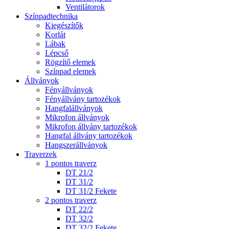
Ventilátorok
Színpadtechnika
Kiegészítők
Korlát
Lábak
Lépcső
Rögzítő elemek
Színpad elemek
Állványok
Fényállványok
Fényállvány tartozékok
Hangfalállványok
Mikrofon állványok
Mikrofon állvány tartozékok
Hangfal állvány tartozékok
Hangszerállványok
Traverzek
1 pontos traverz
DT 21/2
DT 31/2
DT 31/2 Fekete
2 pontos traverz
DT 22/2
DT 32/2
DT 32/2 Fekete