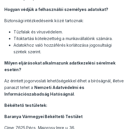
Hogyan védjük a felhasználói személyes adatokat?
Biztonsági intézkedéseink közé tartoznak:
Tűzfalak és vírusvédelem.
Titoktartási kötelezettség a munkavállalóink számára.
Adatokhoz való hozzáférés korlátozása jogosultsági
szintek szerint.
Milyen eljárásokat alkalmazunk adatkezelési sérelmek
esetén?
Az érintett jogorvoslati lehetőségekkel élhet a bíróságnál, illetve
panaszt tehet a
Nemzeti Adatvédelmi és
Információszabadság Hatóságnál
.
Békéltető testületek:
Baranya Vármegyei Békéltető Testület
Címe: 7625 Pécs, Majorosy Imre u. 36.