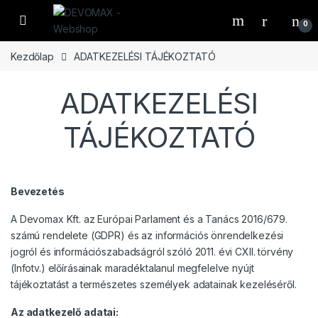
Ugrás a navigációhoz
Ugrás a tartalomhoz
Open
0
Kezdőlap
ADATKEZELÉSI TÁJÉKOZTATÓ
ADATKEZELÉSI
TÁJÉKOZTATÓ
Bevezetés
A Devomax Kft. az Európai Parlament és a Tanács 2016/679.
számú rendelete (GDPR) és az információs önrendelkezési
jogról és információszabadságról szóló 2011. évi CXII. törvény
(Infotv.) előírásainak maradéktalanul megfelelve nyújt
tájékoztatást a természetes személyek adatainak kezeléséről.
Az adatkezelő adatai: