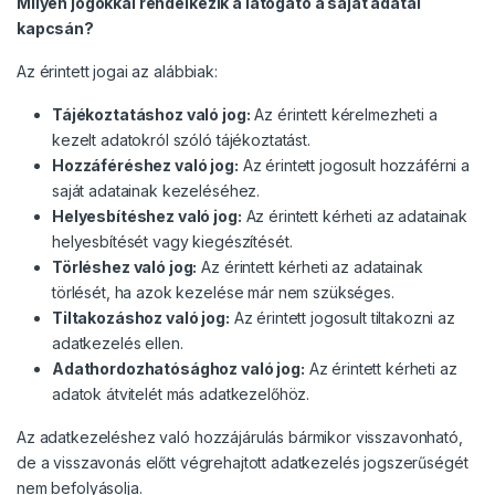
Milyen jogokkal rendelkezik a látogató a saját adatai
kapcsán?
Az érintett jogai az alábbiak:
Tájékoztatáshoz való jog:
Az érintett kérelmezheti a
kezelt adatokról szóló tájékoztatást.
Hozzáféréshez való jog:
Az érintett jogosult hozzáférni a
saját adatainak kezeléséhez.
Helyesbítéshez való jog:
Az érintett kérheti az adatainak
helyesbítését vagy kiegészítését.
Törléshez való jog:
Az érintett kérheti az adatainak
törlését, ha azok kezelése már nem szükséges.
Tiltakozáshoz való jog:
Az érintett jogosult tiltakozni az
adatkezelés ellen.
Adathordozhatósághoz való jog:
Az érintett kérheti az
adatok átvitelét más adatkezelőhöz.
Az adatkezeléshez való hozzájárulás bármikor visszavonható,
de a visszavonás előtt végrehajtott adatkezelés jogszerűségét
nem befolyásolja.