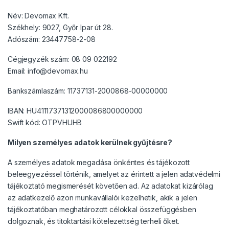
Név: Devomax Kft.
Székhely: 9027, Győr Ipar út 28.
Adószám: 23447758-2-08
Cégjegyzék szám: 08 09 022192
Email: info@devomax.hu
Bankszámlaszám: 11737131-2000868-00000000
IBAN: HU41117371312000086800000000
Swift kód: OTPVHUHB
Milyen személyes adatok kerülnek gyűjtésre?
A személyes adatok megadása önkéntes és tájékozott
beleegyezéssel történik, amelyet az érintett a jelen adatvédelmi
tájékoztató megismerését követően ad. Az adatokat kizárólag
az adatkezelő azon munkavállalói kezelhetik, akik a jelen
tájékoztatóban meghatározott célokkal összefüggésben
dolgoznak, és titoktartási kötelezettség terheli őket.