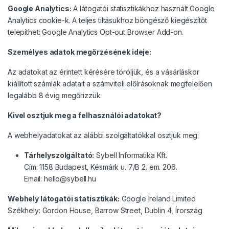
Google Analytics:
A látogatói statisztikákhoz használt Google
Analytics cookie-k. A teljes tiltásukhoz böngésző kiegészítőt
telepíthet:
Google Analytics Opt-out Browser Add-on
.
Személyes adatok megőrzésének ideje:
Az adatokat az érintett kérésére töröljük, és a vásárláskor
kiállított számlák adatait a számviteli előírásoknak megfelelően
legalább 8 évig megőrizzük.
Kivel osztjuk meg a felhasználói adatokat?
A webhelyadatokat az alábbi szolgáltatókkal osztjuk meg:
Tárhelyszolgáltató:
Sybell Informatika Kft.
Cím: 1158 Budapest, Késmárk u. 7/B 2. em. 206.
Email: hello@sybell.hu
Webhely látogatói statisztikák:
Google Ireland Limited
Székhely: Gordon House, Barrow Street, Dublin 4, Írország