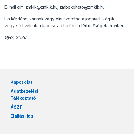
E-mail cím: zmkik@zmkik.hu; zmbekelteto@zmkik.hu
Ha kérdései vannak vagy élni szeretne a jogaival, kérjük,
vegye fel velünk a kapcsolatot a fenti elérhetőségek egyikén.
Győr, 2026.
Márkák karusszel
Kapcsolat
Adatkezelési
Tájékoztató
ÁSZF
Elállási jog