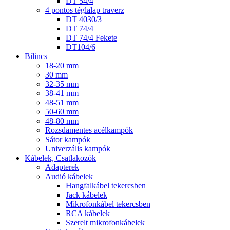
DT 54/4
4 pontos téglalap traverz
DT 4030/3
DT 74/4
DT 74/4 Fekete
DT104/6
Bilincs
18-20 mm
30 mm
32-35 mm
38-41 mm
48-51 mm
50-60 mm
48-80 mm
Rozsdamentes acélkampók
Sátor kampók
Univerzális kampók
Kábelek, Csatlakozók
Adapterek
Audió kábelek
Hangfalkábel tekercsben
Jack kábelek
Mikrofonkábel tekercsben
RCA kábelek
Szerelt mikrofonkábelek