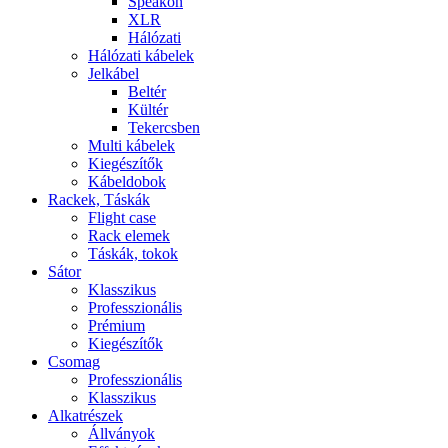
Speakon
XLR
Hálózati
Hálózati kábelek
Jelkábel
Beltér
Kültér
Tekercsben
Multi kábelek
Kiegészítők
Kábeldobok
Rackek, Táskák
Flight case
Rack elemek
Táskák, tokok
Sátor
Klasszikus
Professzionális
Prémium
Kiegészítők
Csomag
Professzionális
Klasszikus
Alkatrészek
Állványok