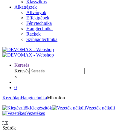
Klasszikus
Alkatrészek
Állványok
Effektgépek
Fénytechnika
Hangtechnika
Rackek
Színpadtechnika
Keresés
Keresés
×
0
Kezdőlap
Hangtechnika
Mikrofon
Kiegészítők
Vezeték nélküli
Vezetékes
Szűrők