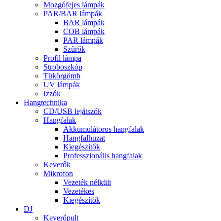
Mozgófejes lámpák
PAR/BAR lámpák
BAR lámpák
COB lámpák
PAR lámpák
Szűrők
Profil lámpa
Stroboszkóp
Tükörgömb
UV lámpák
Izzók
Hangtechnika
CD/USB lejátszók
Hangfalak
Akkumulátoros hangfalak
Hangfalhuzat
Kiegészítők
Professzionális hangfalak
Keverők
Mikrofon
Vezeték nélküli
Vezetékes
Kiegészítők
DJ
Keverőpult