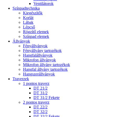
Ventilátorok
Színpadtechnika
Kiegészítők
Korlát
Lábak
Lépcső
Rögzítő elemek
Színpad elemek
Állványok
Fényállványok
Fényállvány tartozékok
Hangfalállványok
Mikrofon állványok
Mikrofon állvány tartozékok
Hangfal állvány tartozékok
Hangszerállványok
Traverzek
1 pontos traverz
DT 21/2
DT 31/2
DT 31/2 Fekete
2 pontos traverz
DT 22/2
DT 32/2
DT 32/2 Fekete