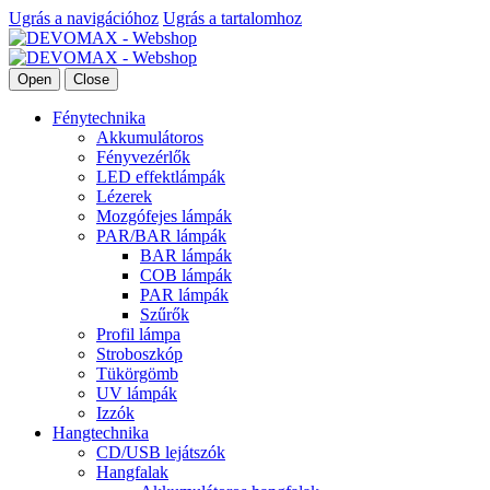
Ugrás a navigációhoz
Ugrás a tartalomhoz
Open
Close
Fénytechnika
Akkumulátoros
Fényvezérlők
LED effektlámpák
Lézerek
Mozgófejes lámpák
PAR/BAR lámpák
BAR lámpák
COB lámpák
PAR lámpák
Szűrők
Profil lámpa
Stroboszkóp
Tükörgömb
UV lámpák
Izzók
Hangtechnika
CD/USB lejátszók
Hangfalak