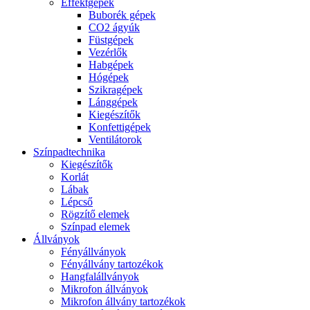
Effektgépek
Buborék gépek
CO2 ágyúk
Füstgépek
Vezérlők
Habgépek
Hógépek
Szikragépek
Lánggépek
Kiegészítők
Konfettigépek
Ventilátorok
Színpadtechnika
Kiegészítők
Korlát
Lábak
Lépcső
Rögzítő elemek
Színpad elemek
Állványok
Fényállványok
Fényállvány tartozékok
Hangfalállványok
Mikrofon állványok
Mikrofon állvány tartozékok