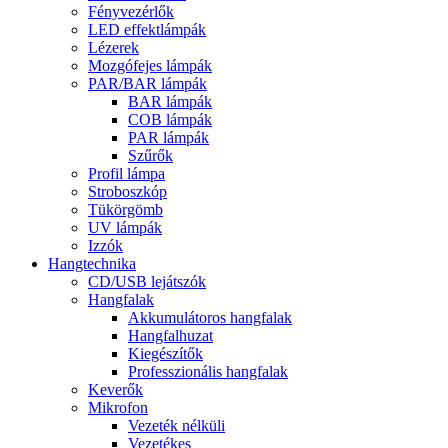
Fényvezérlők
LED effektlámpák
Lézerek
Mozgófejes lámpák
PAR/BAR lámpák
BAR lámpák
COB lámpák
PAR lámpák
Szűrők
Profil lámpa
Stroboszkóp
Tükörgömb
UV lámpák
Izzók
Hangtechnika
CD/USB lejátszók
Hangfalak
Akkumulátoros hangfalak
Hangfalhuzat
Kiegészítők
Professzionális hangfalak
Keverők
Mikrofon
Vezeték nélküli
Vezetékes