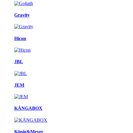
Gravity
Hicon
JBL
JEM
KÄNGABOX
König&Meyer