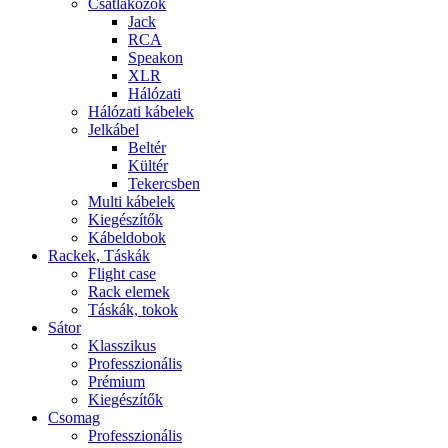
Csatlakozók
Jack
RCA
Speakon
XLR
Hálózati
Hálózati kábelek
Jelkábel
Beltér
Kültér
Tekercsben
Multi kábelek
Kiegészítők
Kábeldobok
Rackek, Táskák
Flight case
Rack elemek
Táskák, tokok
Sátor
Klasszikus
Professzionális
Prémium
Kiegészítők
Csomag
Professzionális