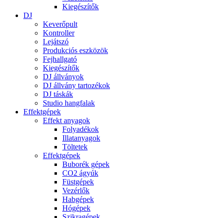
Kiegészítők
DJ
Keverőpult
Kontroller
Lejátszó
Produkciós eszközök
Fejhallgató
Kiegészítők
DJ állványok
DJ állvány tartozékok
DJ táskák
Studio hangfalak
Effektgépek
Effekt anyagok
Folyadékok
Illatanyagok
Töltetek
Effektgépek
Buborék gépek
CO2 ágyúk
Füstgépek
Vezérlők
Habgépek
Hógépek
Szikragépek