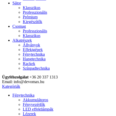
Sátor
Klasszikus
Professzionális
Prémium
Kiegészítők
Csomag
Professzionális
Klasszikus
Alkatrészek
Állványok
Effektgépek
Fénytechnika
Hangtechnika
Rackek
Színpadtechnika
Ügyfélszolgálat
+36 20 337 1313
Email: info@devomax.hu
Kategóriák
Fénytechnika
Akkumulátoros
Fényvezérlők
LED effektlámpák
Lézerek