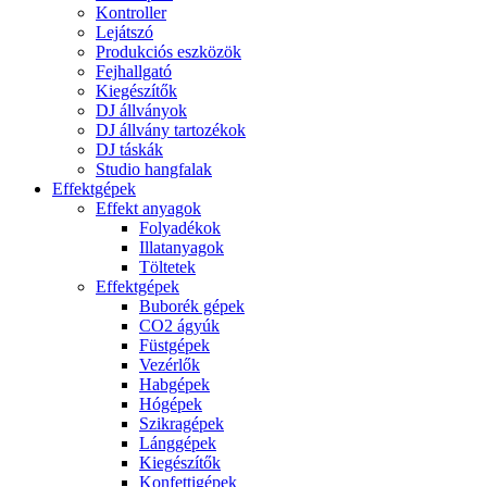
Kontroller
Lejátszó
Produkciós eszközök
Fejhallgató
Kiegészítők
DJ állványok
DJ állvány tartozékok
DJ táskák
Studio hangfalak
Effektgépek
Effekt anyagok
Folyadékok
Illatanyagok
Töltetek
Effektgépek
Buborék gépek
CO2 ágyúk
Füstgépek
Vezérlők
Habgépek
Hógépek
Szikragépek
Lánggépek
Kiegészítők
Konfettigépek