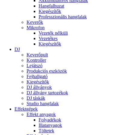
Akkumulátoros hangfalak
Hangfalhuzat
Kiegészítők
Professzionális hangfalak
Keverők
Mikrofon
Vezeték nélküli
Vezetékes
Kiegészítők
DJ
Keverőpult
Kontroller
Lejátszó
Produkciós eszközök
Fejhallgató
Kiegészítők
DJ állványok
DJ állvány tartozékok
DJ táskák
Studio hangfalak
Effektgépek
Effekt anyagok
Folyadékok
Illatanyagok
Töltetek