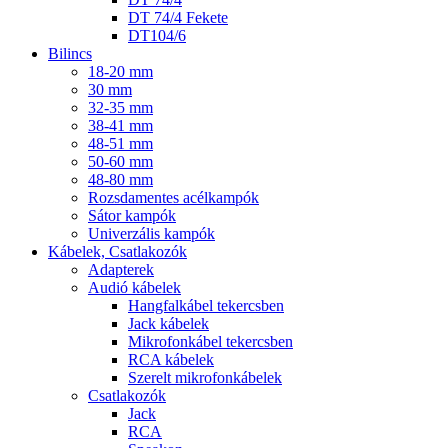
DT 74/4 Fekete
DT104/6
Bilincs
18-20 mm
30 mm
32-35 mm
38-41 mm
48-51 mm
50-60 mm
48-80 mm
Rozsdamentes acélkampók
Sátor kampók
Univerzális kampók
Kábelek, Csatlakozók
Adapterek
Audió kábelek
Hangfalkábel tekercsben
Jack kábelek
Mikrofonkábel tekercsben
RCA kábelek
Szerelt mikrofonkábelek
Csatlakozók
Jack
RCA