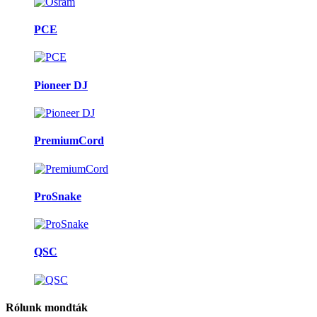
PCE
Pioneer DJ
PremiumCord
ProSnake
QSC
Rólunk mondták