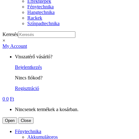
Effektgépek
Fénytechnika
Hangtechnika
Rackek
Színpadtechnika
Keresés
×
My Account
Visszatérő vásárló?
Bejelentkezés
Nincs fiókod?
Regisztráció
0
0
Ft
Nincsenek termékek a kosárban.
Open
Close
Fénytechnika
Akkumulátoros