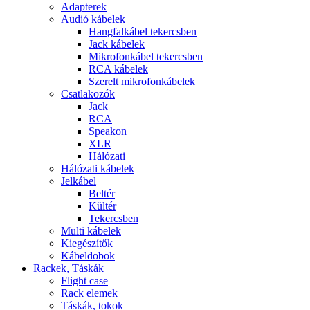
Adapterek
Audió kábelek
Hangfalkábel tekercsben
Jack kábelek
Mikrofonkábel tekercsben
RCA kábelek
Szerelt mikrofonkábelek
Csatlakozók
Jack
RCA
Speakon
XLR
Hálózati
Hálózati kábelek
Jelkábel
Beltér
Kültér
Tekercsben
Multi kábelek
Kiegészítők
Kábeldobok
Rackek, Táskák
Flight case
Rack elemek
Táskák, tokok