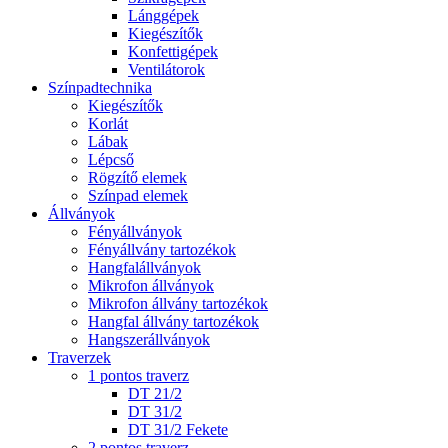
Lánggépek
Kiegészítők
Konfettigépek
Ventilátorok
Színpadtechnika
Kiegészítők
Korlát
Lábak
Lépcső
Rögzítő elemek
Színpad elemek
Állványok
Fényállványok
Fényállvány tartozékok
Hangfalállványok
Mikrofon állványok
Mikrofon állvány tartozékok
Hangfal állvány tartozékok
Hangszerállványok
Traverzek
1 pontos traverz
DT 21/2
DT 31/2
DT 31/2 Fekete
2 pontos traverz