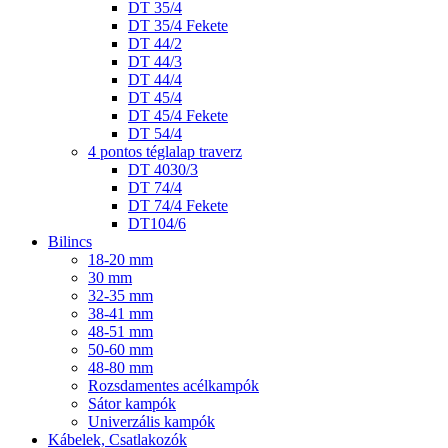
DT 35/4
DT 35/4 Fekete
DT 44/2
DT 44/3
DT 44/4
DT 45/4
DT 45/4 Fekete
DT 54/4
4 pontos téglalap traverz
DT 4030/3
DT 74/4
DT 74/4 Fekete
DT104/6
Bilincs
18-20 mm
30 mm
32-35 mm
38-41 mm
48-51 mm
50-60 mm
48-80 mm
Rozsdamentes acélkampók
Sátor kampók
Univerzális kampók
Kábelek, Csatlakozók