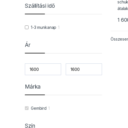
Szállítási idő
1 60
1-3 munkanap
1
Összesen 
Ár
Márka
Gembird
1
Szín