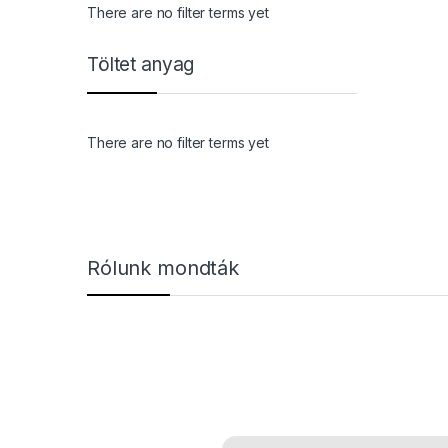
There are no filter terms yet
Töltet anyag
There are no filter terms yet
Márkák karusszel
Rólunk mondták