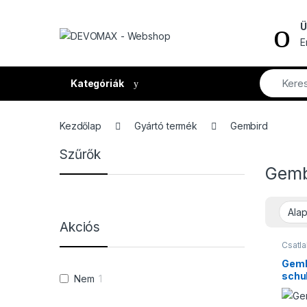
Ugrás a navigációhoz
Ugrás a tartalomhoz
Ü
E
Kategóriák
Kezdőlap
Gyártó termék
Gembird
Szűrők
Gemb
Akciós
Csatl
Kábel
Gemb
schu
Nem
1
átala