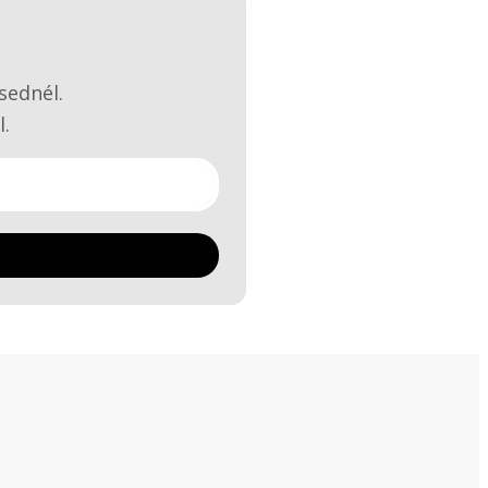
sednél.
l.