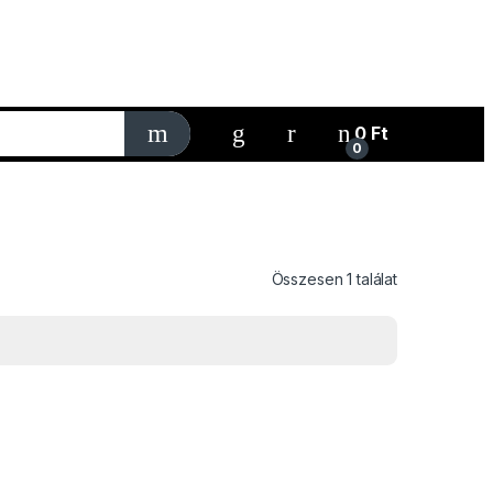
My Account
0
Ft
0
Összesen 1 találat