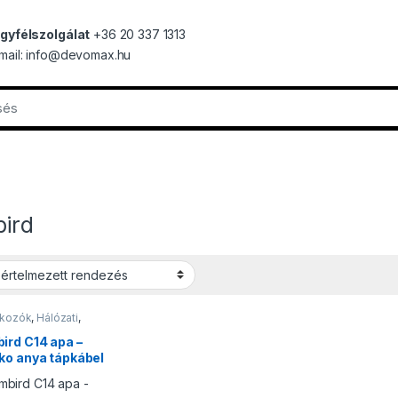
gyfélszolgálat
+36 20 337 1313
mail: info@devomax.hu
ird
akozók
,
Hálózati
,
ek, Csatlakozók
ird C14 apa –
ko anya tápkábel
kító
Elérhető