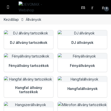
Ugrás a navigációhoz
Ugrás a tartalomhoz
Open
0
Kezdőlap
Állványok
DJ állvány tartozékok
DJ állványok
Fényállvány tartozékok
Fényállványok
Hangfal állvány
Hangfalállványok
tartozékok