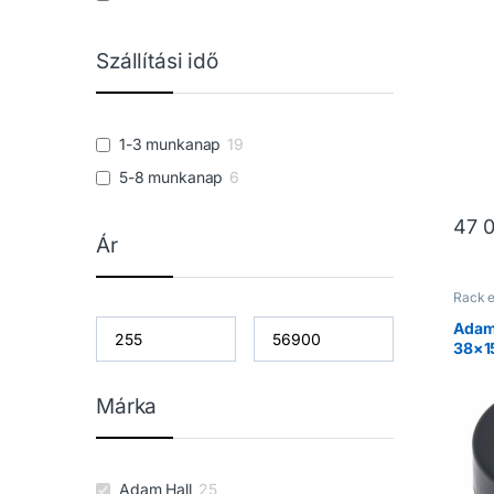
Szállítási idő
1-3 munkanap
19
5-8 munkanap
6
47 
Ár
Rack 
Adam
38×1
Márka
Adam Hall
25