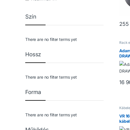
Szín
255
There are no filter terms yet
Rack 
Adam
Hossz
DRAW
There are no filter terms yet
16 9
Forma
Kábele
Kiegés
There are no filter terms yet
VR 1
kábel
Működés