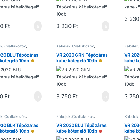
3 230
30
Ft
3 230
Ft
k, Csatlakozók
,
Kábelek, Csatlakozók
,
Kábelek,
zítők
Kiegészítők
Kiegészí
020 BLU Tépőzáras
VR 2020 GRN Tépőzáras
VR 202
kötegelő 10db
kábelkötegelő 10db
kábelk
Alacsony raktárkészlet
Alacsony raktárkés
50
Ft
3 750
Ft
3 750
k, Csatlakozók
,
Kábelek, Csatlakozók
,
Kábelek,
zítők
Kiegészítők
Kiegészí
030 BLK Tépőzáras
VR 2030 BLU Tépőzáras
VR 203
kötegelő 10db
kábelkötegelő 10db
kábelk
Alacsony raktárkészlet
Nincs raktáron