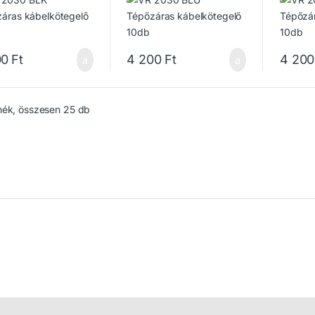
00
Ft
4 200
Ft
4 200
mék, összesen 25 db