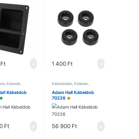
Ft
1 400
Ft
bok
,
Kábelek,
Kábeldobok
,
Kábelek,
ozók
Csatlakozók
all Kábeldob
Adam Hall Kábeldob
70226
Elérhető
Alacsony raktárkészlet
0
Ft
56 900
Ft