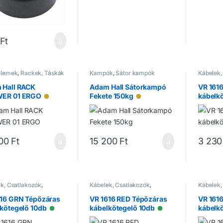
Ft
elemek
,
Rackek, Táskák
Kampók
,
Sátor kampók
Kábelek,
Kiegészí
 Hall RACK
Adam Hall Sátorkampó
VR 161
ER 01 ERGO
Fekete 150kg
kábelk
Alacsony raktárkészlet
Alacsony raktárkészlet
00
Ft
15 200
Ft
3 230
k, Csatlakozók
,
Kábelek, Csatlakozók
,
Kábelek,
zítők
Kiegészítők
Kiegészí
616 GRN Tépőzáras
VR 1616 RED Tépőzáras
VR 161
kötegelő 10db
kábelkötegelő 10db
kábelk
Elérhető
Elérhető