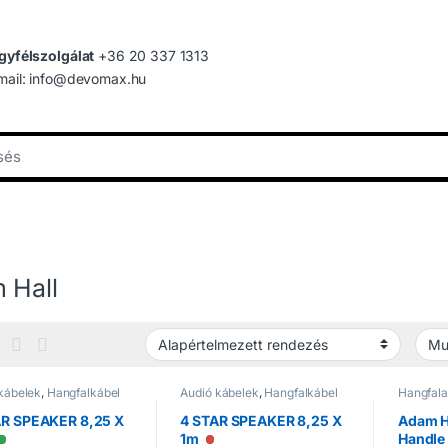
gyfélszolgálat
+36 20 337 1313
mail: info@devomax.hu
 Hall
kábelek
,
Hangfalkábel
Audió kábelek
,
Hangfalkábel
Hangfal
csben
,
Kábelek,
tekercsben
,
Kábelek,
Kiegészí
akozók
Csatlakozók
AR SPEAKER 8,25 X
4 STAR SPEAKER 8,25 X
Adam H
1m
Handle
Elérhető
Nincs raktáron