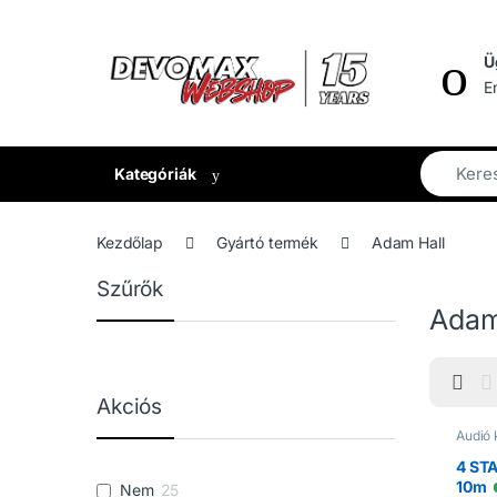
Ugrás a navigációhoz
Ugrás a tartalomhoz
Ü
E
Kategóriák
Kezdőlap
Gyártó termék
Adam Hall
Szűrők
Adam
Akciós
Audió 
teker
Csatl
4 ST
10m
Nem
25