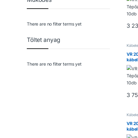
There are no filter terms yet
3 2
Töltet anyag
Kábele
Kiegés
VR 2
kábel
There are no filter terms yet
3 7
Kábele
Kiegés
VR 2
kábel