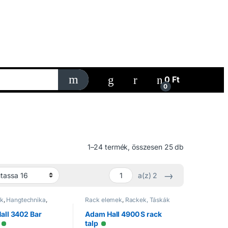
My Account
0
Ft
0
1–24 termék, összesen 25 db
→
a(z) 2
ak
,
Hangtechnika
,
Rack elemek
,
Rackek, Táskák
tők
all 3402 Bar
Adam Hall 4900 S rack
talp
Elérhető
Elérhető