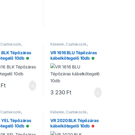
 Csatlakozók
,
Kábelek, Csatlakozók
,
tők
Kiegészítők
6 BLK Tépőzáras
VR 1616 BLU Tépőzáras
ötegelő 10db
kábelkötegelő 10db
Elérhető
Elérhető
Ft
3 230
Ft
 Csatlakozók
,
Kábelek, Csatlakozók
,
tők
Kiegészítők
6 YEL Tépőzáras
VR 2020 BLK Tépőzáras
ötegelő 10db
kábelkötegelő 10db
Elérhető
Nincs raktáron