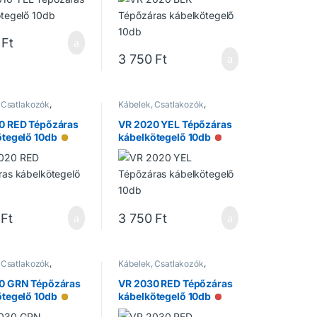
Ft
3 750
Ft
 Csatlakozók
,
Kábelek, Csatlakozók
,
tők
Kiegészítők
0 RED Tépőzáras
VR 2020 YEL Tépőzáras
ötegelő 10db
kábelkötegelő 10db
zlet
Alacsony raktárkészlet
Nincs raktáron
Ft
3 750
Ft
 Csatlakozók
,
Kábelek, Csatlakozók
,
tők
Kiegészítők
0 GRN Tépőzáras
VR 2030 RED Tépőzáras
ötegelő 10db
kábelkötegelő 10db
Alacsony raktárkészlet
Nincs raktáron