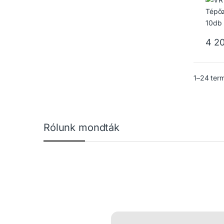
4 2
1–24 ter
Márkák karusszel
Rólunk mondták