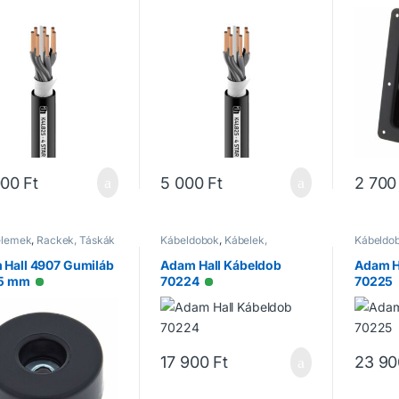
000
Ft
5 000
Ft
2 700
elemek
,
Rackek, Táskák
Kábeldobok
,
Kábelek,
Kábeldo
Csatlakozók
Csatlak
 Hall 4907 Gumiláb
Adam Hall Kábeldob
Adam H
5 mm
70224
70225
Elérhető
Elérhető
17 900
Ft
23 90