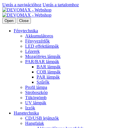
Ugrás a navigációhoz
Ugrás a tartalomhoz
Open
Close
Fénytechnika
Akkumulátoros
Fényvezérlők
LED effektlámpák
Lézerek
Mozgófejes lámpák
PAR/BAR lámpák
BAR lámpák
COB lámpák
PAR lámpák
Szűrők
Profil lámpa
Stroboszkóp
Tükörgömb
UV lámpák
Izzók
Hangtechnika
CD/USB lejátszók
Hangfalak