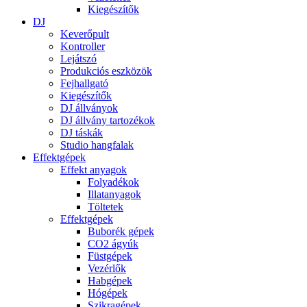
Kiegészítők
DJ
Keverőpult
Kontroller
Lejátszó
Produkciós eszközök
Fejhallgató
Kiegészítők
DJ állványok
DJ állvány tartozékok
DJ táskák
Studio hangfalak
Effektgépek
Effekt anyagok
Folyadékok
Illatanyagok
Töltetek
Effektgépek
Buborék gépek
CO2 ágyúk
Füstgépek
Vezérlők
Habgépek
Hógépek
Szikragépek