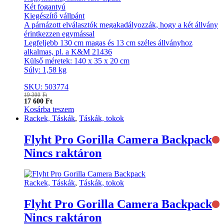
Két fogantyú
Kiegészítő vállpánt
A párnázott elválasztók megakadályozzák, hogy a két állvány
érintkezzen egymással
Legfeljebb 130 cm magas és 13 cm széles állványhoz
alkalmas, pl. a K&M 21436
Külső méretek: 140 x 35 x 20 cm
Súly: 1,58 kg
SKU: 503774
19 300
Ft
17 600
Ft
Kosárba teszem
Rackek, Táskák
,
Táskák, tokok
Flyht Pro Gorilla Camera Backpack
Nincs raktáron
Rackek, Táskák
,
Táskák, tokok
Flyht Pro Gorilla Camera Backpack
Nincs raktáron