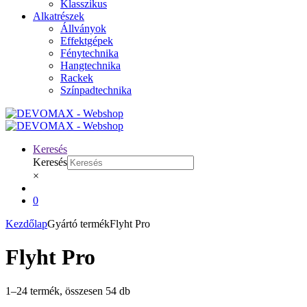
Klasszikus
Alkatrészek
Állványok
Effektgépek
Fénytechnika
Hangtechnika
Rackek
Színpadtechnika
Keresés
Keresés
×
0
Kezdőlap
Gyártó termék
Flyht Pro
Flyht Pro
1–24 termék, összesen 54 db