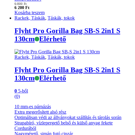
6 800
Ft
6 200
Ft
Kosárba teszem
Rackek, Táskák
,
Táskák, tokok
Flyht Pro Gorilla Bag SB-S 2in1 S
130cm
Elérhető
Rackek, Táskák
,
Táskák, tokok
Flyht Pro Gorilla Bag SB-S 2in1 S
130cm
Elérhető
0
5-ből
(0)
10 mm-es párnázás
Extra megerősített alsó rész
Optimálisan védi az állványokat szállítás és tárolás során
Strapabíró, vízlepergető belső és külső anyag fekete
Cordurából
Nagyméretű, simán futó cipzár