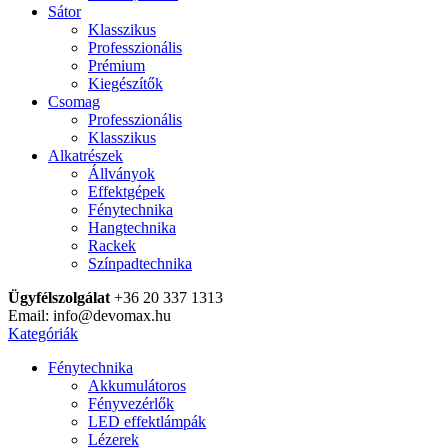
Sátor
Klasszikus
Professzionális
Prémium
Kiegészítők
Csomag
Professzionális
Klasszikus
Alkatrészek
Állványok
Effektgépek
Fénytechnika
Hangtechnika
Rackek
Színpadtechnika
Ügyfélszolgálat
+36 20 337 1313
Email: info@devomax.hu
Kategóriák
Fénytechnika
Akkumulátoros
Fényvezérlők
LED effektlámpák
Lézerek