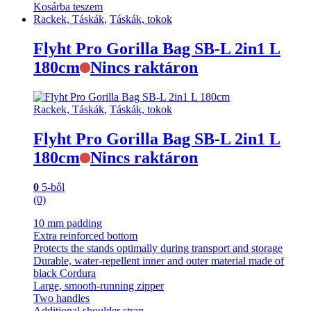
Kosárba teszem
Rackek, Táskák
,
Táskák, tokok
Flyht Pro Gorilla Bag SB-L 2in1 L
180cm
Nincs raktáron
Rackek, Táskák
,
Táskák, tokok
Flyht Pro Gorilla Bag SB-L 2in1 L
180cm
Nincs raktáron
0
5-ből
(0)
10 mm padding
Extra reinforced bottom
Protects the stands optimally during transport and storage
Durable, water-repellent inner and outer material made of
black Cordura
Large, smooth-running zipper
Two handles
Additional shoulder strap