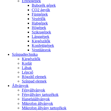
Effektgépek
Buborék gépek
CO2 ágyúk
Füstgépek
Vezérlők
Habgépek
Hógépek
Szikragépek
Lánggépek
Kiegészítők
Konfettigépek
Ventilátorok
Színpadtechnika
Kiegészítők
Korlát
Lábak
Lépcső
Rögzítő elemek
Színpad elemek
Állványok
Fényállványok
Fényállvány tartozékok
Hangfalállványok
Mikrofon állványok
Mikrofon állvány tartozékok