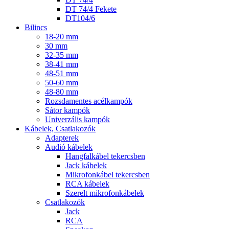
DT 74/4 Fekete
DT104/6
Bilincs
18-20 mm
30 mm
32-35 mm
38-41 mm
48-51 mm
50-60 mm
48-80 mm
Rozsdamentes acélkampók
Sátor kampók
Univerzális kampók
Kábelek, Csatlakozók
Adapterek
Audió kábelek
Hangfalkábel tekercsben
Jack kábelek
Mikrofonkábel tekercsben
RCA kábelek
Szerelt mikrofonkábelek
Csatlakozók
Jack
RCA