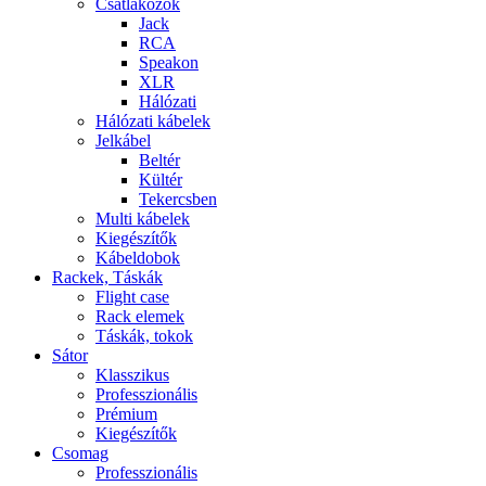
Csatlakozók
Jack
RCA
Speakon
XLR
Hálózati
Hálózati kábelek
Jelkábel
Beltér
Kültér
Tekercsben
Multi kábelek
Kiegészítők
Kábeldobok
Rackek, Táskák
Flight case
Rack elemek
Táskák, tokok
Sátor
Klasszikus
Professzionális
Prémium
Kiegészítők
Csomag
Professzionális