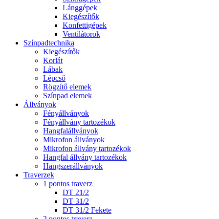
Lánggépek
Kiegészítők
Konfettigépek
Ventilátorok
Színpadtechnika
Kiegészítők
Korlát
Lábak
Lépcső
Rögzítő elemek
Színpad elemek
Állványok
Fényállványok
Fényállvány tartozékok
Hangfalállványok
Mikrofon állványok
Mikrofon állvány tartozékok
Hangfal állvány tartozékok
Hangszerállványok
Traverzek
1 pontos traverz
DT 21/2
DT 31/2
DT 31/2 Fekete
2 pontos traverz