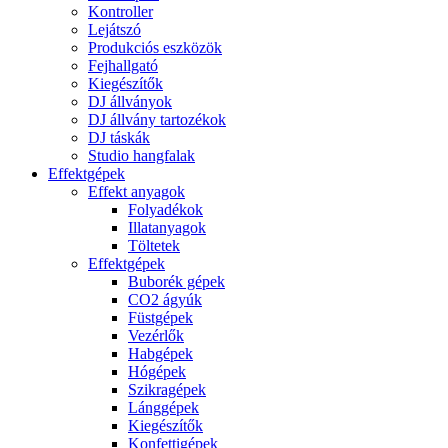
Kontroller
Lejátszó
Produkciós eszközök
Fejhallgató
Kiegészítők
DJ állványok
DJ állvány tartozékok
DJ táskák
Studio hangfalak
Effektgépek
Effekt anyagok
Folyadékok
Illatanyagok
Töltetek
Effektgépek
Buborék gépek
CO2 ágyúk
Füstgépek
Vezérlők
Habgépek
Hógépek
Szikragépek
Lánggépek
Kiegészítők
Konfettigépek