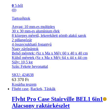
0
5-ből
(0)
Tartozéktok
Anyag: 10 mm-es multiplex
30 x 30 mm-es alumínium élek
8 közepes méretű, lekerekített gömb alakú sarok
2 pillangózár
4 összecsukható fogantyú
Nagy zárópántok
Belső méretek: (Sz x Ma x Mé): 60 x 40 x 40 cm
Külső méretek (Sz x Ma x Mé): 64 x 44 x 44 cm
Súly: 10,5 kg
Szín: Fekete bevonattal
SKU: 424638
63 370
Ft
Kosárba teszem
Flight case
,
Rackek, Táskák
Flyht Pro Case Stairville BEL1 6in1
Alacsony raktárkészlet