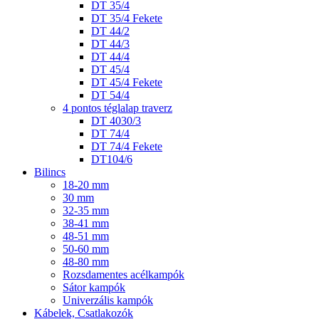
DT 35/4
DT 35/4 Fekete
DT 44/2
DT 44/3
DT 44/4
DT 45/4
DT 45/4 Fekete
DT 54/4
4 pontos téglalap traverz
DT 4030/3
DT 74/4
DT 74/4 Fekete
DT104/6
Bilincs
18-20 mm
30 mm
32-35 mm
38-41 mm
48-51 mm
50-60 mm
48-80 mm
Rozsdamentes acélkampók
Sátor kampók
Univerzális kampók
Kábelek, Csatlakozók