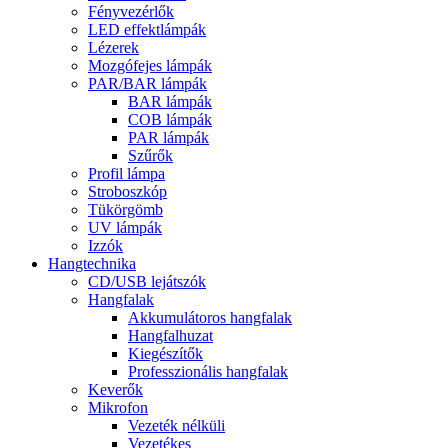
Fényvezérlők
LED effektlámpák
Lézerek
Mozgófejes lámpák
PAR/BAR lámpák
BAR lámpák
COB lámpák
PAR lámpák
Szűrők
Profil lámpa
Stroboszkóp
Tükörgömb
UV lámpák
Izzók
Hangtechnika
CD/USB lejátszók
Hangfalak
Akkumulátoros hangfalak
Hangfalhuzat
Kiegészítők
Professzionális hangfalak
Keverők
Mikrofon
Vezeték nélküli
Vezetékes