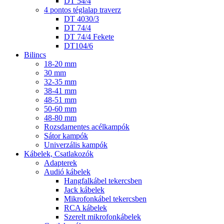
DT 54/4
4 pontos téglalap traverz
DT 4030/3
DT 74/4
DT 74/4 Fekete
DT104/6
Bilincs
18-20 mm
30 mm
32-35 mm
38-41 mm
48-51 mm
50-60 mm
48-80 mm
Rozsdamentes acélkampók
Sátor kampók
Univerzális kampók
Kábelek, Csatlakozók
Adapterek
Audió kábelek
Hangfalkábel tekercsben
Jack kábelek
Mikrofonkábel tekercsben
RCA kábelek
Szerelt mikrofonkábelek