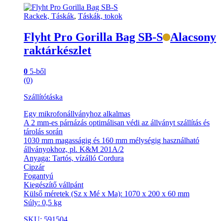
Rackek, Táskák
,
Táskák, tokok
Flyht Pro Gorilla Bag SB-S
Alacsony
raktárkészlet
0
5-ből
(0)
Szállítótáska
Egy mikrofonállványhoz alkalmas
A 2 mm-es párnázás optimálisan védi az állványt szállítás és
tárolás során
1030 mm magasságig és 160 mm mélységig használható
állványokhoz, pl. K&M 201A/2
Anyaga: Tartós, vízálló Cordura
Cipzár
Fogantyú
Kiegészítő vállpánt
Külső méretek (Sz x Mé x Ma): 1070 x 200 x 60 mm
Súly: 0,5 kg
SKU: 591504