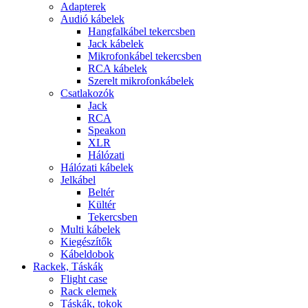
Adapterek
Audió kábelek
Hangfalkábel tekercsben
Jack kábelek
Mikrofonkábel tekercsben
RCA kábelek
Szerelt mikrofonkábelek
Csatlakozók
Jack
RCA
Speakon
XLR
Hálózati
Hálózati kábelek
Jelkábel
Beltér
Kültér
Tekercsben
Multi kábelek
Kiegészítők
Kábeldobok
Rackek, Táskák
Flight case
Rack elemek
Táskák, tokok