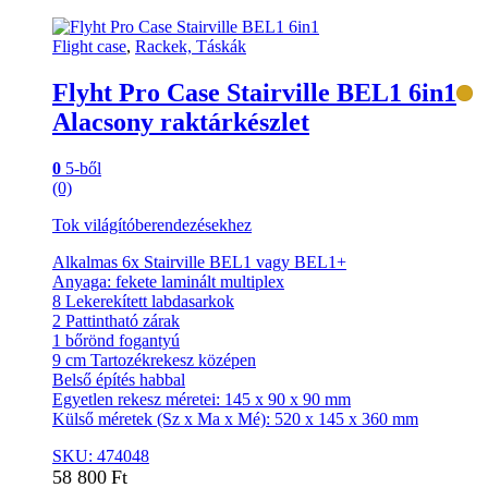
Flight case
,
Rackek, Táskák
Flyht Pro Case Stairville BEL1 6in1
Alacsony raktárkészlet
0
5-ből
(0)
Tok világítóberendezésekhez
Alkalmas 6x Stairville BEL1 vagy BEL1+
Anyaga: fekete laminált multiplex
8 Lekerekített labdasarkok
2 Pattintható zárak
1 bőrönd fogantyú
9 cm Tartozékrekesz középen
Belső építés habbal
Egyetlen rekesz méretei: 145 x 90 x 90 mm
Külső méretek (Sz x Ma x Mé): 520 x 145 x 360 mm
SKU: 474048
58 800
Ft