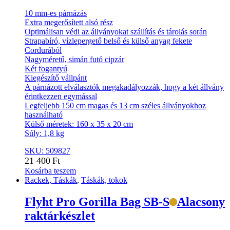
10 mm-es párnázás
Extra megerősített alsó rész
Optimálisan védi az állványokat szállítás és tárolás során
Strapabíró, vízlepergető belső és külső anyag fekete
Cordurából
Nagyméretű, simán futó cipzár
Két fogantyú
Kiegészítő vállpánt
A párnázott elválasztók megakadályozzák, hogy a két állvány
érintkezzen egymással
Legfeljebb 150 cm magas és 13 cm széles állványokhoz
használható
Külső méretek: 160 x 35 x 20 cm
Súly: 1,8 kg
SKU: 509827
21 400
Ft
Kosárba teszem
Rackek, Táskák
,
Táskák, tokok
Flyht Pro Gorilla Bag SB-S
Alacsony
raktárkészlet