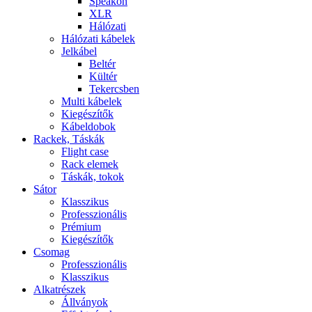
Speakon
XLR
Hálózati
Hálózati kábelek
Jelkábel
Beltér
Kültér
Tekercsben
Multi kábelek
Kiegészítők
Kábeldobok
Rackek, Táskák
Flight case
Rack elemek
Táskák, tokok
Sátor
Klasszikus
Professzionális
Prémium
Kiegészítők
Csomag
Professzionális
Klasszikus
Alkatrészek
Állványok