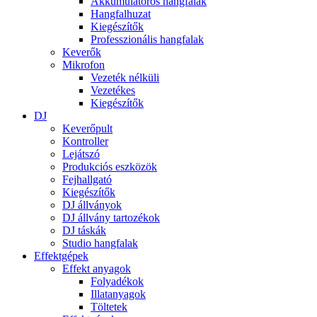
Akkumulátoros hangfalak
Hangfalhuzat
Kiegészítők
Professzionális hangfalak
Keverők
Mikrofon
Vezeték nélküli
Vezetékes
Kiegészítők
DJ
Keverőpult
Kontroller
Lejátszó
Produkciós eszközök
Fejhallgató
Kiegészítők
DJ állványok
DJ állvány tartozékok
DJ táskák
Studio hangfalak
Effektgépek
Effekt anyagok
Folyadékok
Illatanyagok
Töltetek