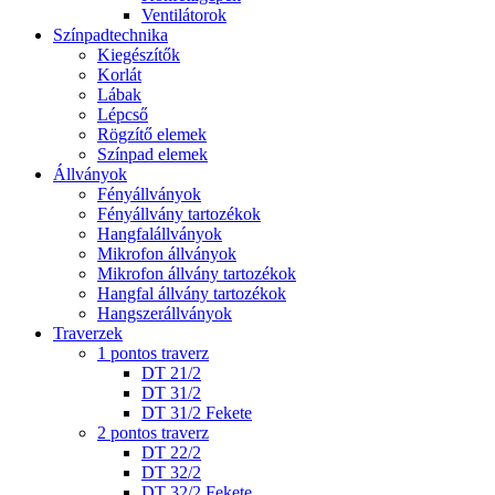
Ventilátorok
Színpadtechnika
Kiegészítők
Korlát
Lábak
Lépcső
Rögzítő elemek
Színpad elemek
Állványok
Fényállványok
Fényállvány tartozékok
Hangfalállványok
Mikrofon állványok
Mikrofon állvány tartozékok
Hangfal állvány tartozékok
Hangszerállványok
Traverzek
1 pontos traverz
DT 21/2
DT 31/2
DT 31/2 Fekete
2 pontos traverz
DT 22/2
DT 32/2
DT 32/2 Fekete