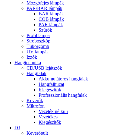
Mozgófejes lámpák
PAR/BAR lámpák
BAR lámpák
COB lámpák
PAR lámpák
Szűrők
Profil lámpa
Stroboszkóp
Tükörgömb
UV lámpák
Izzók
Hangtechnika
CD/USB lejátszók
Hangfalak
Akkumulátoros hangfalak
Hangfalhuzat
Kiegészítők
Professzionális hangfalak
Keverők
Mikrofon
Vezeték nélküli
Vezetékes
Kiegészítők
DJ
Keverőpult