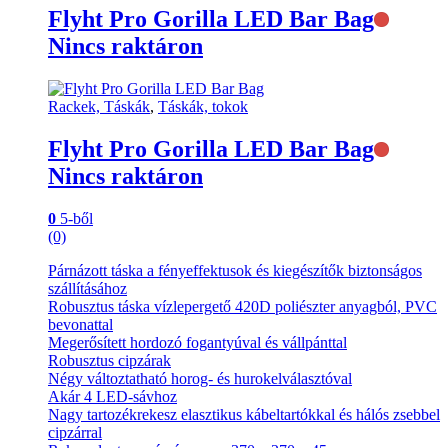
Flyht Pro Gorilla LED Bar Bag
Nincs raktáron
Rackek, Táskák
,
Táskák, tokok
Flyht Pro Gorilla LED Bar Bag
Nincs raktáron
0
5-ből
(0)
Párnázott táska a fényeffektusok és kiegészítők biztonságos
szállításához
Robusztus táska vízlepergető 420D poliészter anyagból, PVC
bevonattal
Megerősített hordozó fogantyúval és vállpánttal
Robusztus cipzárak
Négy változtatható horog- és hurokelválasztóval
Akár 4 LED-sávhoz
Nagy tartozékrekesz elasztikus kábeltartókkal és hálós zsebbel
cipzárral