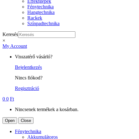
Effektgépek
Fénytechnika
Hangtechnika
Rackek
Színpadtechnika
Keresés
×
My Account
Visszatérő vásárló?
Bejelentkezés
Nincs fiókod?
Regisztráció
0
0
Ft
Nincsenek termékek a kosárban.
Open
Close
Fénytechnika
Akkumulátoros