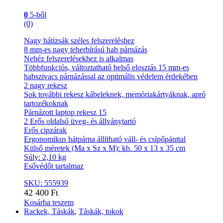
0
5-ből
(0)
Nagy hátizsák széles felszereléshez
8 mm-es nagy teherbírású hab párnázás
Nehéz felszerelésekhez is alkalmas
Többfunkciós, változtatható belső elosztás 15 mm-es
habszivacs párnázással az optimális védelem érdekében
2 nagy rekesz
Sok további rekesz kábeleknek, memóriakártyáknak, apró
tartozékoknak
Párnázott laptop rekesz 15
2 Erős oldalsó üveg- és állványtartó
Erős cipzárak
Ergonomikus hátpárna állítható váll- és csípőpánttal
Külső méretek (Ma x Sz x M): kb. 50 x 13 x 35 cm
Súly: 2,10 kg
Esővédőt tartalmaz
SKU: 555939
42 400
Ft
Kosárba teszem
Rackek, Táskák
,
Táskák, tokok