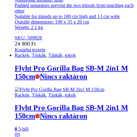
Padded separators prevent the two tripods from touching each
other
Suitable for tripods up to 180 cm high and 13 cm wide
Outside dimensions: 190 x 35 x 20 cm
Weight: 2.1 kg
SKU: 509828
24 800
Ft
Kosárba teszem
Rackek, Táskák
,
Táskák, tokok
Flyht Pro Gorilla Bag SB-M 2in1 M
150cm
Nincs raktáron
Rackek, Táskák
,
Táskák, tokok
Flyht Pro Gorilla Bag SB-M 2in1 M
150cm
Nincs raktáron
0
5-ből
(0)