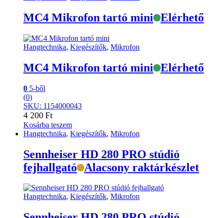
MC4 Mikrofon tartó mini
Elérhető
Hangtechnika
,
Kiegészítők
,
Mikrofon
MC4 Mikrofon tartó mini
Elérhető
0
5-ből
(0)
SKU: 1154000043
4 200
Ft
Kosárba teszem
Hangtechnika
,
Kiegészítők
,
Mikrofon
Sennheiser HD 280 PRO stúdió
fejhallgató
Alacsony raktárkészlet
Hangtechnika
,
Kiegészítők
,
Mikrofon
Sennheiser HD 280 PRO stúdió