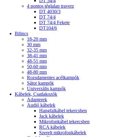
DT 54/4
4 pontos téglalap traverz
DT 4030/3
DT 74/4
DT 74/4 Fekete
DT104/6
Bilincs
18-20 mm
30 mm
32-35 mm
38-41 mm
48-51 mm
50-60 mm
48-80 mm
Rozsdamentes acélkampók
Sátor kampók
Univerzális kampók
Kábelek, Csatlakozók
Adapterek
Audió kábelek
Hangfalkábel tekercsben
Jack kábelek
Mikrofonkábel tekercsben
RCA kábelek
Szerelt mikrofonkábelek