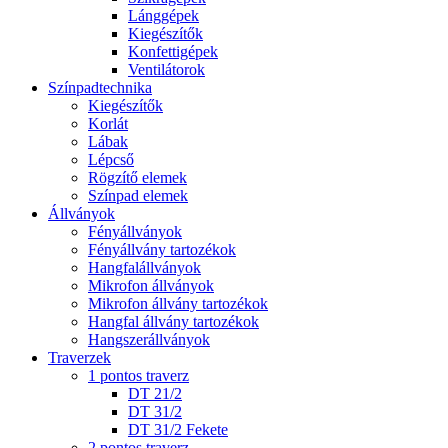
Lánggépek
Kiegészítők
Konfettigépek
Ventilátorok
Színpadtechnika
Kiegészítők
Korlát
Lábak
Lépcső
Rögzítő elemek
Színpad elemek
Állványok
Fényállványok
Fényállvány tartozékok
Hangfalállványok
Mikrofon állványok
Mikrofon állvány tartozékok
Hangfal állvány tartozékok
Hangszerállványok
Traverzek
1 pontos traverz
DT 21/2
DT 31/2
DT 31/2 Fekete
2 pontos traverz