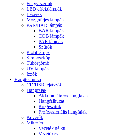
Fényvezérlők
LED effektlámpák
Lézerek
Mozgófejes lámpák
PAR/BAR lámpák
BAR lámpák
COB lámpák
PAR lámpák
Szűrők
Profil lámpa
Stroboszkóp
Tükörgömb
UV lámpák
Izzók
Hangtechnika
CD/USB lejátszók
Hangfalak
Akkumulátoros hangfalak
Hangfalhuzat
Kiegészítők
Professzionális hangfalak
Keverők
Mikrofon
Vezeték nélküli
Vezetékes