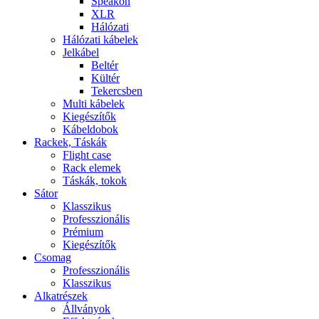
Speakon
XLR
Hálózati
Hálózati kábelek
Jelkábel
Beltér
Kültér
Tekercsben
Multi kábelek
Kiegészítők
Kábeldobok
Rackek, Táskák
Flight case
Rack elemek
Táskák, tokok
Sátor
Klasszikus
Professzionális
Prémium
Kiegészítők
Csomag
Professzionális
Klasszikus
Alkatrészek
Állványok