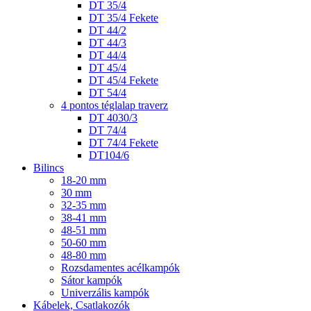
DT 35/4
DT 35/4 Fekete
DT 44/2
DT 44/3
DT 44/4
DT 45/4
DT 45/4 Fekete
DT 54/4
4 pontos téglalap traverz
DT 4030/3
DT 74/4
DT 74/4 Fekete
DT104/6
Bilincs
18-20 mm
30 mm
32-35 mm
38-41 mm
48-51 mm
50-60 mm
48-80 mm
Rozsdamentes acélkampók
Sátor kampók
Univerzális kampók
Kábelek, Csatlakozók