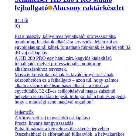
fejhallgató
Alacsony raktárkészlet
0
5-ből
(0)
Ezt a masszív, kényelmes fejhallgatót professzionális,
monitoring feladatok ellátására tervezték. Jellemzői az
egyoldalas spirál kábel, forgatható fülpárnák és legfeljebb 32
dB zaj csillapítás.
A HD 280 PRO egy hátul zárt, kagylós kialakítású
fejhallgató, melyet professzionális monitoring
alkalmazásokhoz terveztek.
Masszív konstrukciójának és kiváló árnyékolásának
köszönhetően ez a fejhallgató – azon túl, hogy számos
alkalmazáshoz ideálisan használható – a külső zaj
egyedülálló, 32 dB-es csillapításával magas zajszintű
helyeken is kiválóan teljesít. Induljon hát a buli és engedd,
hogy a minőségi zene magával ragadjon!
Jellemzők
A környezeti zaj magasfokú csillapítása
Precíz, lineáris hangvisszaadás
Puha fülpárnák a kényelmes illeszkedés jegyében
Összehajtható és elforgatható fülkagylók, a helytakarékos