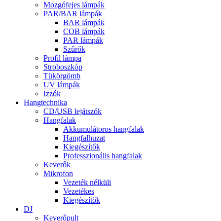
Mozgófejes lámpák
PAR/BAR lámpák
BAR lámpák
COB lámpák
PAR lámpák
Szűrők
Profil lámpa
Stroboszkóp
Tükörgömb
UV lámpák
Izzók
Hangtechnika
CD/USB lejátszók
Hangfalak
Akkumulátoros hangfalak
Hangfalhuzat
Kiegészítők
Professzionális hangfalak
Keverők
Mikrofon
Vezeték nélküli
Vezetékes
Kiegészítők
DJ
Keverőpult