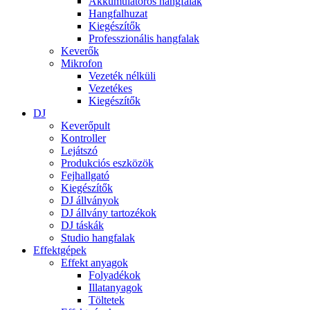
Akkumulátoros hangfalak
Hangfalhuzat
Kiegészítők
Professzionális hangfalak
Keverők
Mikrofon
Vezeték nélküli
Vezetékes
Kiegészítők
DJ
Keverőpult
Kontroller
Lejátszó
Produkciós eszközök
Fejhallgató
Kiegészítők
DJ állványok
DJ állvány tartozékok
DJ táskák
Studio hangfalak
Effektgépek
Effekt anyagok
Folyadékok
Illatanyagok
Töltetek