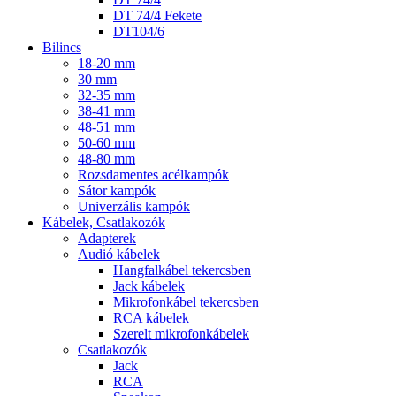
DT 74/4 Fekete
DT104/6
Bilincs
18-20 mm
30 mm
32-35 mm
38-41 mm
48-51 mm
50-60 mm
48-80 mm
Rozsdamentes acélkampók
Sátor kampók
Univerzális kampók
Kábelek, Csatlakozók
Adapterek
Audió kábelek
Hangfalkábel tekercsben
Jack kábelek
Mikrofonkábel tekercsben
RCA kábelek
Szerelt mikrofonkábelek
Csatlakozók
Jack
RCA