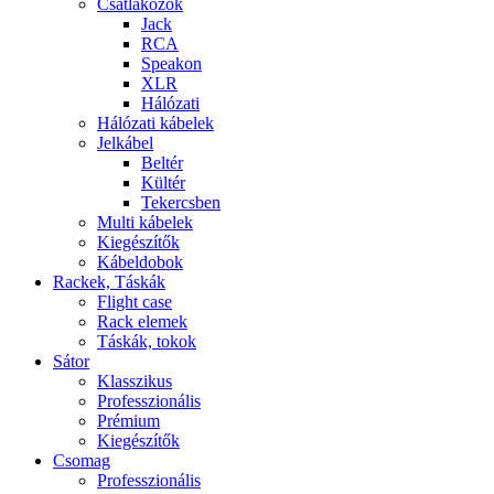
Csatlakozók
Jack
RCA
Speakon
XLR
Hálózati
Hálózati kábelek
Jelkábel
Beltér
Kültér
Tekercsben
Multi kábelek
Kiegészítők
Kábeldobok
Rackek, Táskák
Flight case
Rack elemek
Táskák, tokok
Sátor
Klasszikus
Professzionális
Prémium
Kiegészítők
Csomag
Professzionális