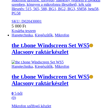
Mikrofon tartozék: szélvédő, hatékony védelem a zajokkal
szemben, könnyen a mikrofonra illeszthető, kék szín
Illesztés: 515, 565, 588, BG1, BG2, BG3, SM58, beta58,
PG58
SKU: D020430001
5 000
Ft
Kosárba teszem
Hangtechnika
,
Kiegészítők
,
Mikrofon
the t.bone Windscreen Set WS5
Alacsony raktárkészlet
Hangtechnika
,
Kiegészítők
,
Mikrofon
the t.bone Windscreen Set WS5
Alacsony raktárkészlet
0
5-ből
(0)
Mikrofon szélfogó készlet