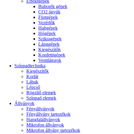
Effektgépek
Buborék gépek
CO2 ágyúk
Füstgépek
Vezérlők
Habgépek
Hógépek
Szikragépek
Lánggépek
Kiegészítők
Konfettigépek
Ventilátorok
Színpadtechnika
Kiegészítők
Korlát
Lábak
Lépcső
Rögzítő elemek
Színpad elemek
Állványok
Fényállványok
Fényállvány tartozékok
Hangfalállványok
Mikrofon állványok
Mikrofon állvány tartozékok