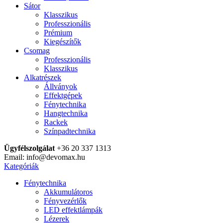
Sátor
Klasszikus
Professzionális
Prémium
Kiegészítők
Csomag
Professzionális
Klasszikus
Alkatrészek
Állványok
Effektgépek
Fénytechnika
Hangtechnika
Rackek
Színpadtechnika
Ügyfélszolgálat
+36 20 337 1313
Email: info@devomax.hu
Kategóriák
Fénytechnika
Akkumulátoros
Fényvezérlők
LED effektlámpák
Lézerek