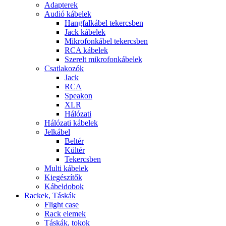
Adapterek
Audió kábelek
Hangfalkábel tekercsben
Jack kábelek
Mikrofonkábel tekercsben
RCA kábelek
Szerelt mikrofonkábelek
Csatlakozók
Jack
RCA
Speakon
XLR
Hálózati
Hálózati kábelek
Jelkábel
Beltér
Kültér
Tekercsben
Multi kábelek
Kiegészítők
Kábeldobok
Rackek, Táskák
Flight case
Rack elemek
Táskák, tokok