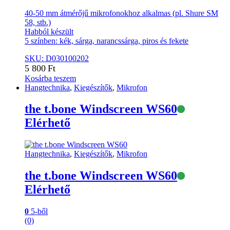
40-50 mm átmérőjű mikrofonokhoz alkalmas (pl. Shure SM
58, stb.)
Habból készült
5 színben: kék, sárga, narancssárga, piros és fekete
SKU: D030100202
5 800
Ft
Kosárba teszem
Hangtechnika
,
Kiegészítők
,
Mikrofon
the t.bone Windscreen WS60
Elérhető
Hangtechnika
,
Kiegészítők
,
Mikrofon
the t.bone Windscreen WS60
Elérhető
0
5-ből
(0)