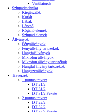
Ventilátorok
Színpadtechnika
Kiegészítők
Korlát
Lábak
Lépcső
Rögzítő elemek
Színpad elemek
Állványok
Fényállványok
Fényállvány tartozékok
Hangfalállványok
Mikrofon állványok
Mikrofon állvány tartozékok
Hangfal állvány tartozékok
Hangszerállványok
Traverzek
1 pontos traverz
DT 21/2
DT 31/2
DT 31/2 Fekete
2 pontos traverz
DT 22/2
DT 32/2
DT 32/2 Fekete