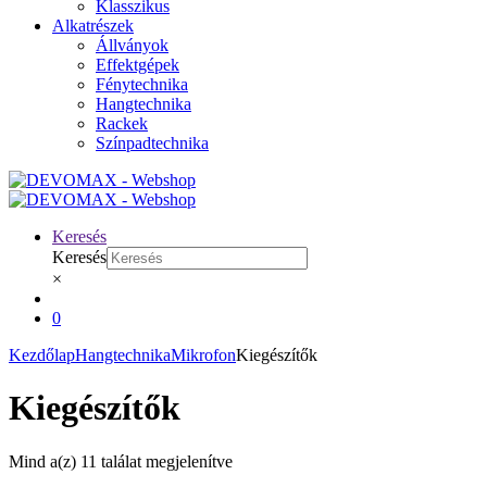
Klasszikus
Alkatrészek
Állványok
Effektgépek
Fénytechnika
Hangtechnika
Rackek
Színpadtechnika
Keresés
Keresés
×
0
Kezdőlap
Hangtechnika
Mikrofon
Kiegészítők
Kiegészítők
Mind a(z) 11 találat megjelenítve