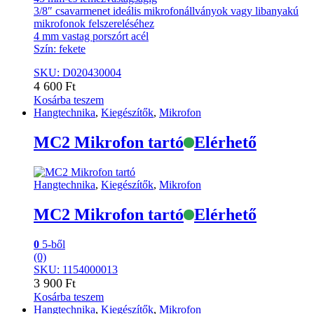
3/8″ csavarmenet ideális mikrofonállványok vagy libanyakú
mikrofonok felszereléséhez
4 mm vastag porszórt acél
Szín: fekete
SKU: D020430004
4 600
Ft
Kosárba teszem
Hangtechnika
,
Kiegészítők
,
Mikrofon
MC2 Mikrofon tartó
Elérhető
Hangtechnika
,
Kiegészítők
,
Mikrofon
MC2 Mikrofon tartó
Elérhető
0
5-ből
(0)
SKU: 1154000013
3 900
Ft
Kosárba teszem
Hangtechnika
,
Kiegészítők
,
Mikrofon