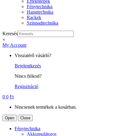
Effektgépek
Fénytechnika
Hangtechnika
Rackek
Színpadtechnika
Keresés
×
My Account
Visszatérő vásárló?
Bejelentkezés
Nincs fiókod?
Regisztráció
0
0
Ft
Nincsenek termékek a kosárban.
Open
Close
Fénytechnika
Akkumulátoros