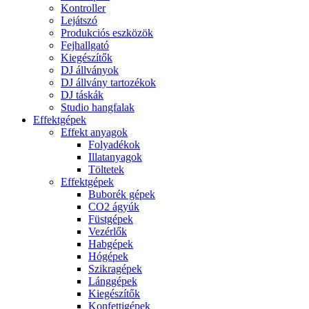
Kontroller
Lejátszó
Produkciós eszközök
Fejhallgató
Kiegészítők
DJ állványok
DJ állvány tartozékok
DJ táskák
Studio hangfalak
Effektgépek
Effekt anyagok
Folyadékok
Illatanyagok
Töltetek
Effektgépek
Buborék gépek
CO2 ágyúk
Füstgépek
Vezérlők
Habgépek
Hógépek
Szikragépek
Lánggépek
Kiegészítők
Konfettigépek