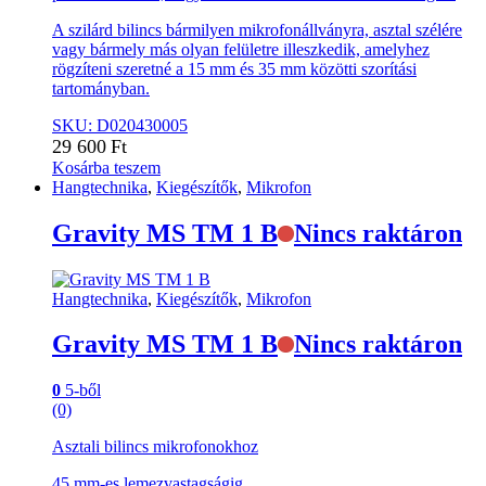
A szilárd bilincs bármilyen mikrofonállványra, asztal szélére
vagy bármely más olyan felületre illeszkedik, amelyhez
rögzíteni szeretné a 15 mm és 35 mm közötti szorítási
tartományban.
SKU: D020430005
29 600
Ft
Kosárba teszem
Hangtechnika
,
Kiegészítők
,
Mikrofon
Gravity MS TM 1 B
Nincs raktáron
Hangtechnika
,
Kiegészítők
,
Mikrofon
Gravity MS TM 1 B
Nincs raktáron
0
5-ből
(0)
Asztali bilincs mikrofonokhoz
45 mm-es lemezvastagságig