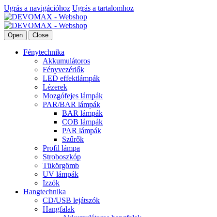
Ugrás a navigációhoz
Ugrás a tartalomhoz
Open
Close
Fénytechnika
Akkumulátoros
Fényvezérlők
LED effektlámpák
Lézerek
Mozgófejes lámpák
PAR/BAR lámpák
BAR lámpák
COB lámpák
PAR lámpák
Szűrők
Profil lámpa
Stroboszkóp
Tükörgömb
UV lámpák
Izzók
Hangtechnika
CD/USB lejátszók
Hangfalak