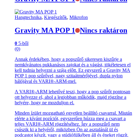
Hangtechnika
,
Kiegészítők
,
Mikrofon
Gravity MA POP 1
Nincs raktáron
0
5-ből
(0)
Annak érdekében, hogy a popszűrő sikeresen kiszűrje a
nemkívánatos pukkanásos zajokat és a vágást, tökéletesen el
kell tudnia helyezni a szája előtt. Ez egyszerű a Gravity MA
POP 1 pop szűrővel, nagy szitaátmérőjével, dupla nylon
hálójával és VARI®-ARM-mel.
A VARI®-ARM lehetővé teszi, hogy a pop szűrőt pontosan
ott helyezze el, ahol a legjobban működik, majd rögzítse a
helyére, hogy ne mozduljon el.
Minden ízület mozgatható egyetlen beállító csavarral. Miután
elérte a kívánt pozíciót, egyszerűen húzza meg a csavart a
teljes VARI®-ARM rögzítéséhez. Így a popszűrő nem
csúszik ki a helyéről, miközben Ön az asztalánál ül és
podcastot készít, vagy a stúdiófülkében áll és éneket rögzít.