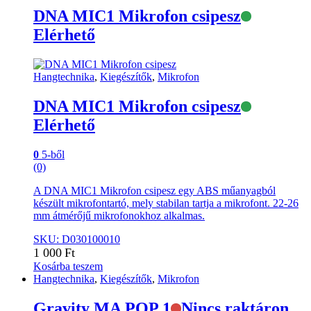
DNA MIC1 Mikrofon csipesz
Elérhető
Hangtechnika
,
Kiegészítők
,
Mikrofon
DNA MIC1 Mikrofon csipesz
Elérhető
0
5-ből
(0)
A DNA MIC1 Mikrofon csipesz egy ABS műanyagból
készült mikrofontartó, mely stabilan tartja a mikrofont. 22-26
mm átmérőjű mikrofonokhoz alkalmas.
SKU: D030100010
1 000
Ft
Kosárba teszem
Hangtechnika
,
Kiegészítők
,
Mikrofon
Gravity MA POP 1
Nincs raktáron