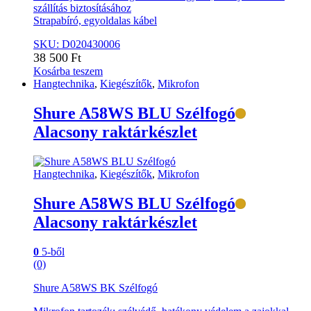
szállítás biztosításához
Strapabíró, egyoldalas kábel
SKU: D020430006
38 500
Ft
Kosárba teszem
Hangtechnika
,
Kiegészítők
,
Mikrofon
Shure A58WS BLU Szélfogó
Alacsony raktárkészlet
Hangtechnika
,
Kiegészítők
,
Mikrofon
Shure A58WS BLU Szélfogó
Alacsony raktárkészlet
0
5-ből
(0)
Shure A58WS BK Szélfogó