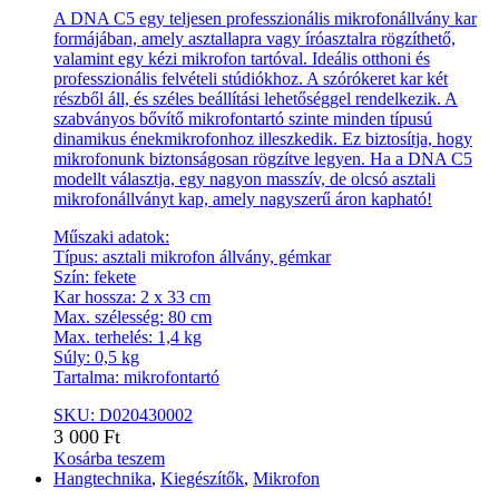
A DNA C5 egy teljesen professzionális mikrofonállvány kar
formájában, amely asztallapra vagy íróasztalra rögzíthető,
valamint egy kézi mikrofon tartóval. Ideális otthoni és
professzionális felvételi stúdiókhoz. A szórókeret kar két
részből áll, és széles beállítási lehetőséggel rendelkezik. A
szabványos bővítő mikrofontartó szinte minden típusú
dinamikus énekmikrofonhoz illeszkedik. Ez biztosítja, hogy
mikrofonunk biztonságosan rögzítve legyen. Ha a DNA C5
modellt választja, egy nagyon masszív, de olcsó asztali
mikrofonállványt kap, amely nagyszerű áron kapható!
Műszaki adatok:
Típus: asztali mikrofon állvány, gémkar
Szín: fekete
Kar hossza: 2 x 33 cm
Max. szélesség: 80 cm
Max. terhelés: 1,4 kg
Súly: 0,5 kg
Tartalma: mikrofontartó
SKU: D020430002
3 000
Ft
Kosárba teszem
Hangtechnika
,
Kiegészítők
,
Mikrofon