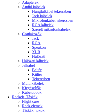
Adapterek
Audió kábelek
Hangfalkábel tekercsben
Jack kábelek
Mikrofonkábel tekercsben
RCA kábelek
Szerelt mikrofonkábelek
Csatlakozók
Jack
RCA
Speakon
XLR
Hálózati
Hálózati kábelek
Jelkábel
Beltér
Kültér
Tekercsben
Multi kábelek
Kiegészítők
Kábeldobok
Rackek, Táskák
Flight case
Rack elemek
Táskák, tokok