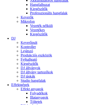
Akkumulátoros hangfalak
Hangfalhuzat
Kiegészítők
Professzionális hangfalak
Keverők
Mikrofon
Vezeték nélküli
Vezetékes
Kiegészítők
DJ
Keverőpult
Kontroller
Lejátszó
Produkciós eszközök
Fejhallgató
Kiegészítők
DJ állványok
DJ állvány tartozékok
DJ táskák
Studio hangfalak
Effektgépek
Effekt anyagok
Folyadékok
Illatanyagok
Töltetek