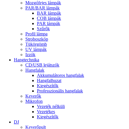
Mozgófejes lámpák
PAR/BAR lámpák
BAR lámpák
COB lámpák
PAR lámpák
Szűrők
Profil lámpa
Stroboszkóp
Tükörgömb
UV lámpák
Izzók
Hangtechnika
CD/USB lejátszók
Hangfalak
Akkumulátoros hangfalak
Hangfalhuzat
Kiegészítők
Professzionális hangfalak
Keverők
Mikrofon
Vezeték nélküli
Vezetékes
Kiegészítők
DJ
Keverőpult