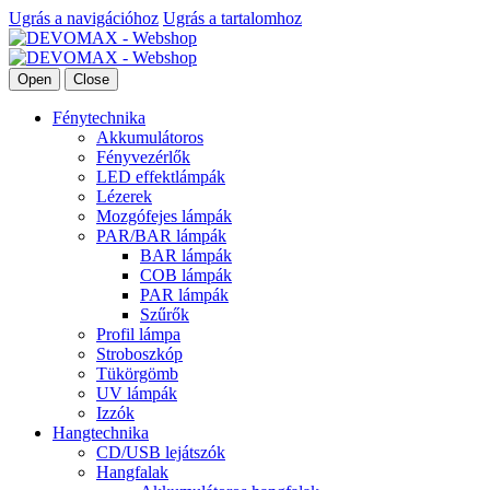
Ugrás a navigációhoz
Ugrás a tartalomhoz
Open
Close
Fénytechnika
Akkumulátoros
Fényvezérlők
LED effektlámpák
Lézerek
Mozgófejes lámpák
PAR/BAR lámpák
BAR lámpák
COB lámpák
PAR lámpák
Szűrők
Profil lámpa
Stroboszkóp
Tükörgömb
UV lámpák
Izzók
Hangtechnika
CD/USB lejátszók
Hangfalak