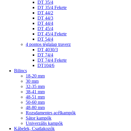
DT 35/4
DT 35/4 Fekete
DT 44/2
DT 44/3
DT 44/4
DT 45/4
DT 45/4 Fekete
DT 54/4
4 pontos téglalap traverz
DT 4030/3
DT 74/4
DT 74/4 Fekete
DT104/6
Bilincs
18-20 mm
30 mm
32-35 mm
38-41 mm
48-51 mm
50-60 mm
48-80 mm
Rozsdamentes acélkampók
Sátor kampók
Univerzális kampók
Kábelek, Csatlakozók