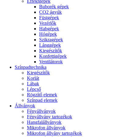
Effektgépek
Buborék gépek
CO2 ágyúk
Füstgépek
Vezérlők
Habgépek
Hógépek
Szikragépek
Lánggépek
Kiegészítők
Konfettigépek
Ventilátorok
Színpadtechnika
Kiegészítők
Korlát
Lábak
Lépcső
Rögzítő elemek
Színpad elemek
Állványok
Fényállványok
Fényállvány tartozékok
Hangfalállványok
Mikrofon állványok
Mikrofon állvány tartozékok