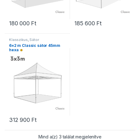
180 000
Ft
185 600
Ft
Klasszikus
,
Sátor
6×2 m Classic sátor 45mm
hexa
Alacsony raktárkészlet
312 900
Ft
Mind a(z) 3 találat megjelenítve