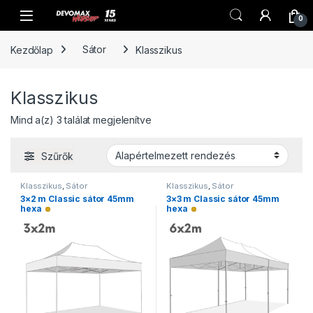
Ugrás a navigációhoz
Ugrás a tartalomhoz
Open
0
Kezdőlap
Sátor
Klasszikus
Klasszikus
Mind a(z) 3 találat megjelenítve
Szűrők
Klasszikus
,
Sátor
Klasszikus
,
Sátor
3×2 m Classic sátor 45mm
3×3 m Classic sátor 45mm
hexa
hexa
Alacsony raktárkészlet
Alacsony raktárkészlet