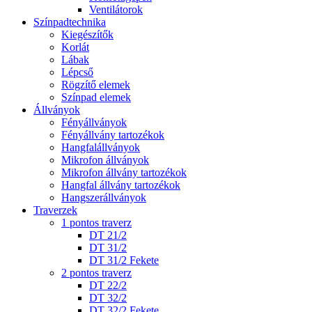
Ventilátorok
Színpadtechnika
Kiegészítők
Korlát
Lábak
Lépcső
Rögzítő elemek
Színpad elemek
Állványok
Fényállványok
Fényállvány tartozékok
Hangfalállványok
Mikrofon állványok
Mikrofon állvány tartozékok
Hangfal állvány tartozékok
Hangszerállványok
Traverzek
1 pontos traverz
DT 21/2
DT 31/2
DT 31/2 Fekete
2 pontos traverz
DT 22/2
DT 32/2
DT 32/2 Fekete