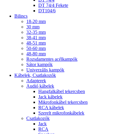
DT 74/4 Fekete
DT104/6
Bilincs
18-20 mm
30 mm
32-35 mm
38-41 mm
48-51 mm
50-60 mm
48-80 mm
Rozsdamentes acélkampók
Sátor kampók
Univerzális kampók
Kábelek, Csatlakozók
Adapterek
Audió kábelek
Hangfalkábel tekercsben
Jack kábelek
Mikrofonkábel tekercsben
RCA kábelek
Szerelt mikrofonkábelek
Csatlakozók
Jack
RCA