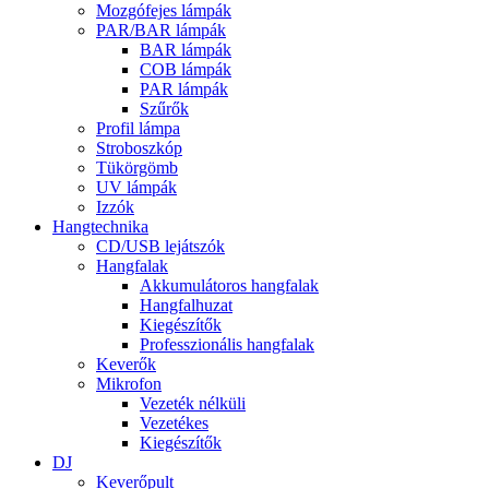
Mozgófejes lámpák
PAR/BAR lámpák
BAR lámpák
COB lámpák
PAR lámpák
Szűrők
Profil lámpa
Stroboszkóp
Tükörgömb
UV lámpák
Izzók
Hangtechnika
CD/USB lejátszók
Hangfalak
Akkumulátoros hangfalak
Hangfalhuzat
Kiegészítők
Professzionális hangfalak
Keverők
Mikrofon
Vezeték nélküli
Vezetékes
Kiegészítők
DJ
Keverőpult