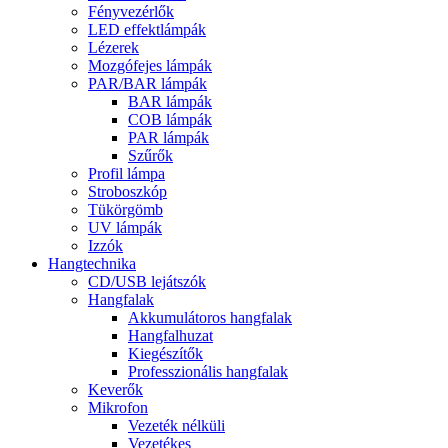
Fényvezérlők
LED effektlámpák
Lézerek
Mozgófejes lámpák
PAR/BAR lámpák
BAR lámpák
COB lámpák
PAR lámpák
Szűrők
Profil lámpa
Stroboszkóp
Tükörgömb
UV lámpák
Izzók
Hangtechnika
CD/USB lejátszók
Hangfalak
Akkumulátoros hangfalak
Hangfalhuzat
Kiegészítők
Professzionális hangfalak
Keverők
Mikrofon
Vezeték nélküli
Vezetékes