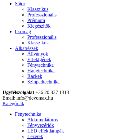
Sátor
Klasszikus
Professzionális
Prémium
Kiegészítők
Csomag
Professzionális
Klasszikus
Alkatrészek
Állványok
Effektgépek
Fénytechnika
Hangtechnika
Rackek
Színpadtechnika
Ügyfélszolgálat
+36 20 337 1313
Email: info@devomax.hu
Kategóriák
Fénytechnika
Akkumulátoros
Fényvezérlők
LED effektlámpák
Lézerek