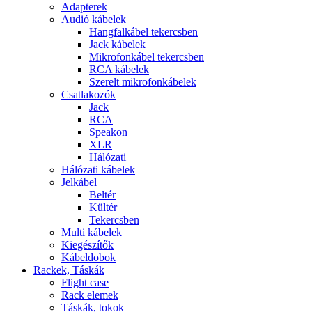
Adapterek
Audió kábelek
Hangfalkábel tekercsben
Jack kábelek
Mikrofonkábel tekercsben
RCA kábelek
Szerelt mikrofonkábelek
Csatlakozók
Jack
RCA
Speakon
XLR
Hálózati
Hálózati kábelek
Jelkábel
Beltér
Kültér
Tekercsben
Multi kábelek
Kiegészítők
Kábeldobok
Rackek, Táskák
Flight case
Rack elemek
Táskák, tokok