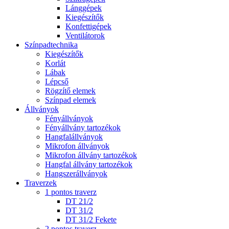
Lánggépek
Kiegészítők
Konfettigépek
Ventilátorok
Színpadtechnika
Kiegészítők
Korlát
Lábak
Lépcső
Rögzítő elemek
Színpad elemek
Állványok
Fényállványok
Fényállvány tartozékok
Hangfalállványok
Mikrofon állványok
Mikrofon állvány tartozékok
Hangfal állvány tartozékok
Hangszerállványok
Traverzek
1 pontos traverz
DT 21/2
DT 31/2
DT 31/2 Fekete
2 pontos traverz