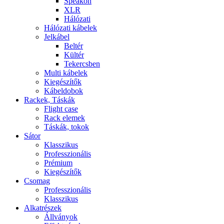
Speakon
XLR
Hálózati
Hálózati kábelek
Jelkábel
Beltér
Kültér
Tekercsben
Multi kábelek
Kiegészítők
Kábeldobok
Rackek, Táskák
Flight case
Rack elemek
Táskák, tokok
Sátor
Klasszikus
Professzionális
Prémium
Kiegészítők
Csomag
Professzionális
Klasszikus
Alkatrészek
Állványok