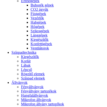
Effektgépek
Buborék gépek
CO2 ágyúk
Füstgépek
Vezérlők
Habgépek
Hógépek
Szikragépek
Lánggépek
Kiegészítők
Konfettigépek
Ventilátorok
Színpadtechnika
Kiegészítők
Korlát
Lábak
Lépcső
Rögzítő elemek
Színpad elemek
Állványok
Fényállványok
Fényállvány tartozékok
Hangfalállványok
Mikrofon állványok
Mikrofon állvány tartozékok