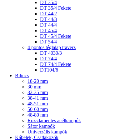
DT 35/4
DT 35/4 Fekete
DT 44/2
DT 44/3
DT 44/4
DT 45/4
DT 45/4 Fekete
DT 54/4
4 pontos téglalap traverz
DT 4030/3
DT 74/4
DT 74/4 Fekete
DT104/6
Bilincs
18-20 mm
30 mm
32-35 mm
38-41 mm
48-51 mm
50-60 mm
48-80 mm
Rozsdamentes acélkampók
Sátor kampók
Univerzális kampók
Kábelek, Csatlakozók