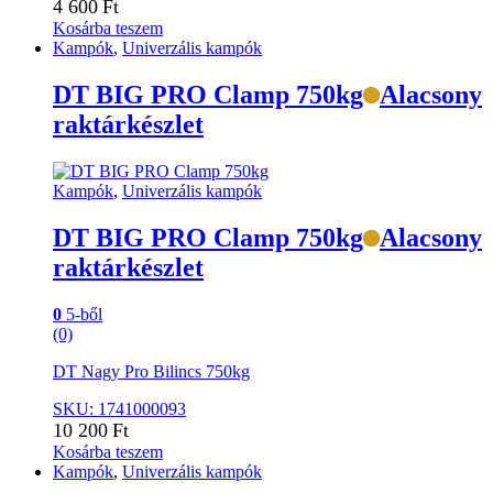
4 600
Ft
Kosárba teszem
Kampók
,
Univerzális kampók
DT BIG PRO Clamp 750kg
Alacsony
raktárkészlet
Kampók
,
Univerzális kampók
DT BIG PRO Clamp 750kg
Alacsony
raktárkészlet
0
5-ből
(0)
DT Nagy Pro Bilincs 750kg
SKU: 1741000093
10 200
Ft
Kosárba teszem
Kampók
,
Univerzális kampók