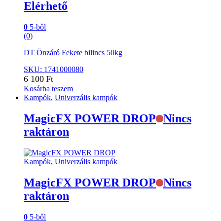
Elérhető
0
5-ből
(0)
DT Önzáró Fekete bilincs 50kg
SKU: 1741000080
6 100
Ft
Kosárba teszem
Kampók
,
Univerzális kampók
MagicFX POWER DROP
Nincs
raktáron
Kampók
,
Univerzális kampók
MagicFX POWER DROP
Nincs
raktáron
0
5-ből