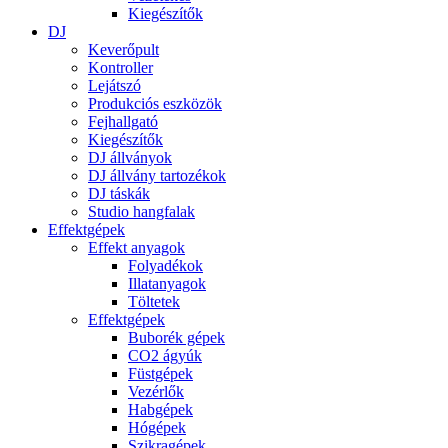
Kiegészítők
DJ
Keverőpult
Kontroller
Lejátszó
Produkciós eszközök
Fejhallgató
Kiegészítők
DJ állványok
DJ állvány tartozékok
DJ táskák
Studio hangfalak
Effektgépek
Effekt anyagok
Folyadékok
Illatanyagok
Töltetek
Effektgépek
Buborék gépek
CO2 ágyúk
Füstgépek
Vezérlők
Habgépek
Hógépek
Szikragépek