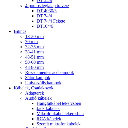
DT 54/4
4 pontos téglalap traverz
DT 4030/3
DT 74/4
DT 74/4 Fekete
DT104/6
Bilincs
18-20 mm
30 mm
32-35 mm
38-41 mm
48-51 mm
50-60 mm
48-80 mm
Rozsdamentes acélkampók
Sátor kampók
Univerzális kampók
Kábelek, Csatlakozók
Adapterek
Audió kábelek
Hangfalkábel tekercsben
Jack kábelek
Mikrofonkábel tekercsben
RCA kábelek
Szerelt mikrofonkábelek