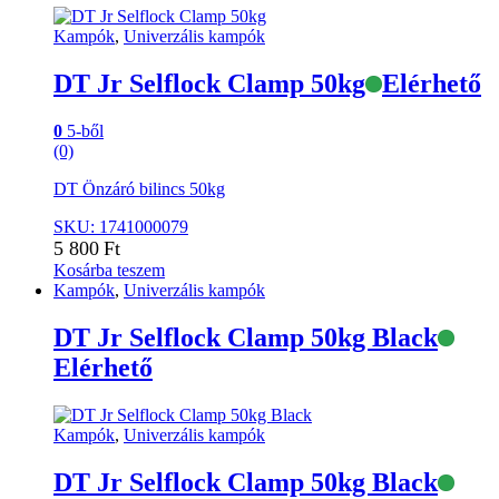
Kampók
,
Univerzális kampók
DT Jr Selflock Clamp 50kg
Elérhető
0
5-ből
(0)
DT Önzáró bilincs 50kg
SKU: 1741000079
5 800
Ft
Kosárba teszem
Kampók
,
Univerzális kampók
DT Jr Selflock Clamp 50kg Black
Elérhető
Kampók
,
Univerzális kampók
DT Jr Selflock Clamp 50kg Black