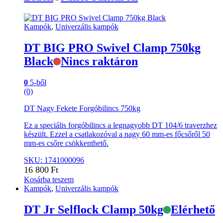
Kampók
,
Univerzális kampók
DT BIG PRO Swivel Clamp 750kg
Black
Nincs raktáron
0
5-ből
(0)
DT Nagy Fekete Forgóbilincs 750kg
Ez a speciális forgóbilincs a legnagyobb DT 104/6 traverzhez
készült. Ezzel a csatlakozóval a nagy 60 mm-es főcsőről 50
mm-es csőre csökkenthető.
SKU: 1741000096
16 800
Ft
Kosárba teszem
Kampók
,
Univerzális kampók
DT Jr Selflock Clamp 50kg
Elérhető