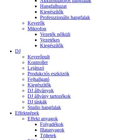
Akkumulátoros hangfalak
Hangfalhuzat
Kiegészítők
Professzionális hangfalak
Keverők
Mikrofon
Vezeték nélküli
Vezetékes
Kiegészítők
DJ
Keverőpult
Kontroller
Lejátszó
Produkciós eszközök
Fejhallgató
Kiegészítők
DJ állványok
DJ állvány tartozékok
DJ táskák
Studio hangfalak
Effektgépek
Effekt anyagok
Folyadékok
Illatanyagok
Töltetek