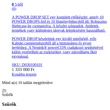
0
5-ből
(0)
A POWER DROP SET egy komplett ejtőkészlet, amely 10
POWER DROPS-ból és 10 függönybilincsből áll. Robusztus
flightcase-be csomagolva. A készlet színpadok, épületek,
termékek vagy különleges tárgyak leleplezésére használható.
POWER DROP készletünk egy kiváló minőségű, erős
Kabuki csepprendszerből áll a biztonságos és gyors
leejtéshez. A Neutrik® powerCON csatlakozó segítségével
külön vezérelheti az eszközöket, vagy párosíthatja őket
egymással.
SKU: D030100101
1 333 000
Ft
Kosárba teszem
Mind a(z) 10 találat megjelenítve
Szűrők
Szűrők