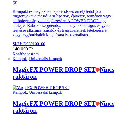
(0)
Kompakt és megbízható ejtőrendszer, amely ledobja a
függönyöket a rácsról a színpadok, épületek, termékek vagy
különleges tárgyak leleplezésére. A POWER DROP egy
erőteljes Kabuki csepprendszer, amely biztonságos és gyors
leejtésre alkalmas. Zászlók és transzparensek letekerésére
vagy léggömbhálók kinyitására is használható.
SKU: D030100100
140 000
Ft
Kosárba teszem
Kampók
,
Univerzális kampók
MagicFX POWER DROP SET
Nincs
raktáron
Kampók
,
Univerzális kampók
MagicFX POWER DROP SET
Nincs
raktáron