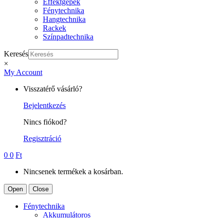
Effektgépek
Fénytechnika
Hangtechnika
Rackek
Színpadtechnika
Keresés
×
My Account
Visszatérő vásárló?
Bejelentkezés
Nincs fiókod?
Regisztráció
0
0
Ft
Nincsenek termékek a kosárban.
Open
Close
Fénytechnika
Akkumulátoros