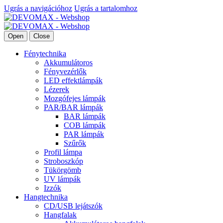
Ugrás a navigációhoz
Ugrás a tartalomhoz
Open
Close
Fénytechnika
Akkumulátoros
Fényvezérlők
LED effektlámpák
Lézerek
Mozgófejes lámpák
PAR/BAR lámpák
BAR lámpák
COB lámpák
PAR lámpák
Szűrők
Profil lámpa
Stroboszkóp
Tükörgömb
UV lámpák
Izzók
Hangtechnika
CD/USB lejátszók
Hangfalak