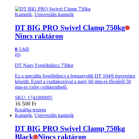
Kampók
,
Univerzális kampók
DT BIG PRO Swivel Clamp 750kg
Nincs raktáron
0
5-ből
(0)
DT Nagy Forgóbilincs 750kg
Ez a speciális forgóbilincs a legnagyobb DT 104/6 traverzhez
készült. Ezzel a csatlakozóval a nagy 60 mm-es főcsőről 50
mm-es csőre csökkenthető.
SKU: 1741000095
16 500
Ft
Kosárba teszem
Kampók
,
Univerzális kampók
DT BIG PRO Swivel Clamp 750kg
Black
Nincs raktáron