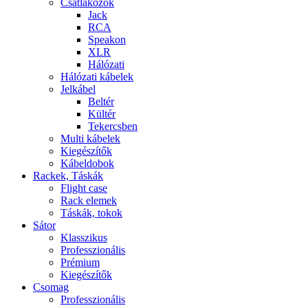
Csatlakozók
Jack
RCA
Speakon
XLR
Hálózati
Hálózati kábelek
Jelkábel
Beltér
Kültér
Tekercsben
Multi kábelek
Kiegészítők
Kábeldobok
Rackek, Táskák
Flight case
Rack elemek
Táskák, tokok
Sátor
Klasszikus
Professzionális
Prémium
Kiegészítők
Csomag
Professzionális