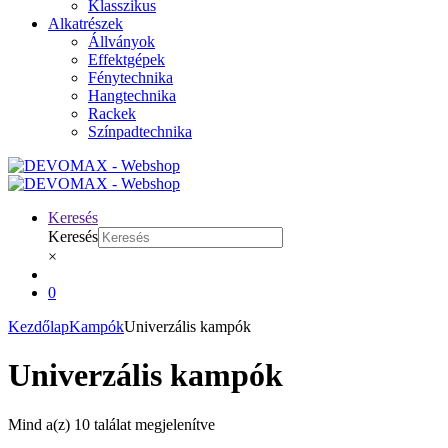
Klasszikus
Alkatrészek
Állványok
Effektgépek
Fénytechnika
Hangtechnika
Rackek
Színpadtechnika
Keresés
Keresés
×
0
Kezdőlap
Kampók
Univerzális kampók
Univerzális kampók
Mind a(z) 10 találat megjelenítve