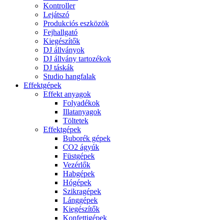
Kontroller
Lejátszó
Produkciós eszközök
Fejhallgató
Kiegészítők
DJ állványok
DJ állvány tartozékok
DJ táskák
Studio hangfalak
Effektgépek
Effekt anyagok
Folyadékok
Illatanyagok
Töltetek
Effektgépek
Buborék gépek
CO2 ágyúk
Füstgépek
Vezérlők
Habgépek
Hógépek
Szikragépek
Lánggépek
Kiegészítők
Konfettigépek