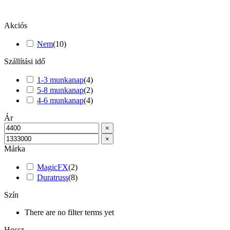
Akciós
Nem
(
10
)
Szállítási idő
1-3 munkanap
(
4
)
5-8 munkanap
(
2
)
4-6 munkanap
(
4
)
Ár
×
×
Márka
MagicFX
(
2
)
Duratruss
(
8
)
Szín
There are no filter terms yet
Hossz