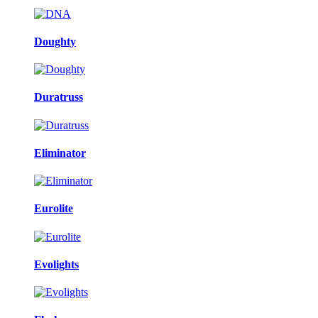
Doughty
Duratruss
Eliminator
Eurolite
Evolights