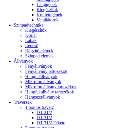
Lánggépek
Kiegészítők
Konfettigépek
Ventilátorok
Színpadtechnika
Kiegészítők
Korlát
Lábak
Lépcső
Rögzítő elemek
Színpad elemek
Állványok
Fényállványok
Fényállvány tartozékok
Hangfalállványok
Mikrofon állványok
Mikrofon állvány tartozékok
Hangfal állvány tartozékok
Hangszerállványok
Traverzek
1 pontos traverz
DT 21/2
DT 31/2
DT 31/2 Fekete
2 pontos traverz