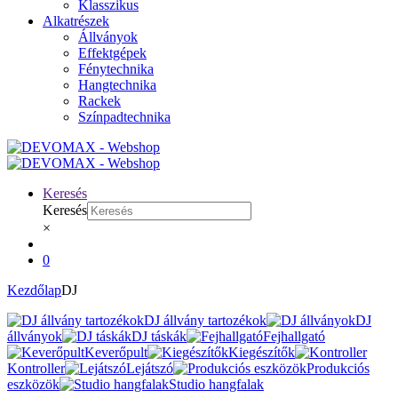
Klasszikus
Alkatrészek
Állványok
Effektgépek
Fénytechnika
Hangtechnika
Rackek
Színpadtechnika
Keresés
Keresés
×
0
Kezdőlap
DJ
DJ állvány tartozékok
DJ
állványok
DJ táskák
Fejhallgató
Keverőpult
Kiegészítők
Kontroller
Lejátszó
Produkciós
eszközök
Studio hangfalak