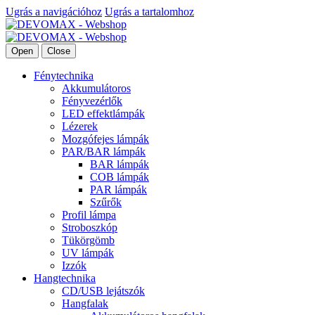
Ugrás a navigációhoz
Ugrás a tartalomhoz
Open
Close
Fénytechnika
Akkumulátoros
Fényvezérlők
LED effektlámpák
Lézerek
Mozgófejes lámpák
PAR/BAR lámpák
BAR lámpák
COB lámpák
PAR lámpák
Szűrők
Profil lámpa
Stroboszkóp
Tükörgömb
UV lámpák
Izzók
Hangtechnika
CD/USB lejátszók
Hangfalak