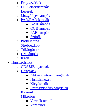
Fényvezérlők
LED effektlámpák
Lézerek
Mozgófejes lámpák
PAR/BAR lámpák
BAR lámpák
COB lámpák
PAR lámpák
Szűrők
Profil lámpa
Stroboszkóp
Tükörgömb
UV lámpák
Izzók
Hangtechnika
CD/USB lejátszók
Hangfalak
Akkumulátoros hangfalak
Hangfalhuzat
Kiegészítők
Professzionális hangfalak
Keverők
Mikrofon
Vezeték nélküli
Vezetékes