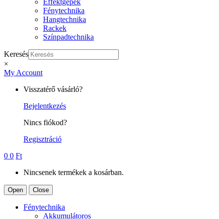
Effektgépek
Fénytechnika
Hangtechnika
Rackek
Színpadtechnika
Keresés
×
My Account
Visszatérő vásárló?
Bejelentkezés
Nincs fiókod?
Regisztráció
0
0
Ft
Nincsenek termékek a kosárban.
Open
Close
Fénytechnika
Akkumulátoros