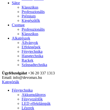
Sátor
Klasszikus
Professzionális
Prémium
Kiegészítők
Csomag
Professzionális
Klasszikus
Alkatrészek
Állványok
Effektgépek
Fénytechnika
Hangtechnika
Rackek
Színpadtechnika
Ügyfélszolgálat
+36 20 337 1313
Email: info@devomax.hu
Kategóriák
Fénytechnika
Akkumulátoros
Fényvezérlők
LED effektlámpák
Lézerek