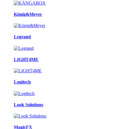
König&Meyer
Legrand
LIGHT4ME
Logitech
Look Solutions
MagicFX