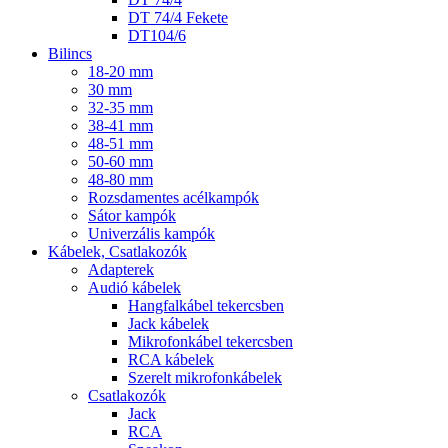
DT 74/4 Fekete
DT104/6
Bilincs
18-20 mm
30 mm
32-35 mm
38-41 mm
48-51 mm
50-60 mm
48-80 mm
Rozsdamentes acélkampók
Sátor kampók
Univerzális kampók
Kábelek, Csatlakozók
Adapterek
Audió kábelek
Hangfalkábel tekercsben
Jack kábelek
Mikrofonkábel tekercsben
RCA kábelek
Szerelt mikrofonkábelek
Csatlakozók
Jack
RCA