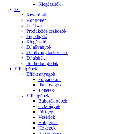
Kiegészítők
DJ
Keverőpult
Kontroller
Lejátszó
Produkciós eszközök
Fejhallgató
Kiegészítők
DJ állványok
DJ állvány tartozékok
DJ táskák
Studio hangfalak
Effektgépek
Effekt anyagok
Folyadékok
Illatanyagok
Töltetek
Effektgépek
Buborék gépek
CO2 ágyúk
Füstgépek
Vezérlők
Habgépek
Hógépek
Szikragépek