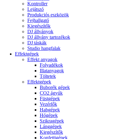
Kontroller
Lejátszó
Produkciós eszközök
Fejhallgató
Kiegészítők
DJ állványok
DJ állvány tartozékok
DJ táskák
Studio hangfalak
Effektgépek
Effekt anyagok
Folyadékok
Illatanyagok
Töltetek
Effektgépek
Buborék gépek
CO2 ágyúk
Füstgépek
Vezérlők
Habgépek
Hógépek
Szikragépek
Lánggépek
Kiegészítők
Konfettigépek