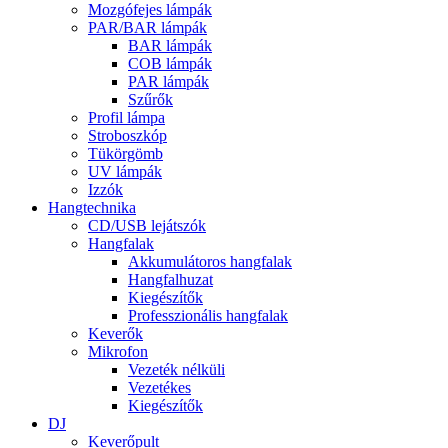
Mozgófejes lámpák
PAR/BAR lámpák
BAR lámpák
COB lámpák
PAR lámpák
Szűrők
Profil lámpa
Stroboszkóp
Tükörgömb
UV lámpák
Izzók
Hangtechnika
CD/USB lejátszók
Hangfalak
Akkumulátoros hangfalak
Hangfalhuzat
Kiegészítők
Professzionális hangfalak
Keverők
Mikrofon
Vezeték nélküli
Vezetékes
Kiegészítők
DJ
Keverőpult