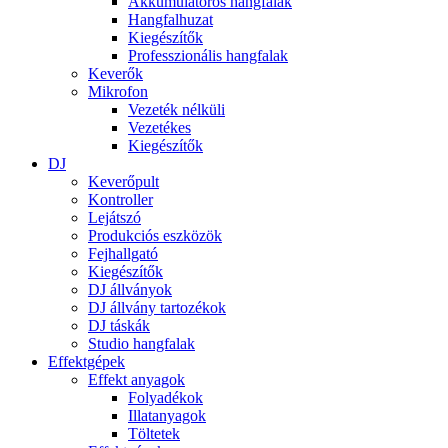
Akkumulátoros hangfalak
Hangfalhuzat
Kiegészítők
Professzionális hangfalak
Keverők
Mikrofon
Vezeték nélküli
Vezetékes
Kiegészítők
DJ
Keverőpult
Kontroller
Lejátszó
Produkciós eszközök
Fejhallgató
Kiegészítők
DJ állványok
DJ állvány tartozékok
DJ táskák
Studio hangfalak
Effektgépek
Effekt anyagok
Folyadékok
Illatanyagok
Töltetek