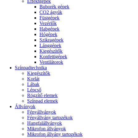
Effektgépek
Buborék gépek
CO2 ágyúk
Füstgépek
Vezérlők
Habgépek
Hógépek
Szikragépek
Lánggépek
Kiegészítők
Konfettigépek
Ventilátorok
Színpadtechnika
Kiegészítők
Korlát
Lábak
Lépcső
Rögzítő elemek
Színpad elemek
Állványok
Fényállványok
Fényállvány tartozékok
Hangfalállványok
Mikrofon állványok
Mikrofon állvány tartozékok