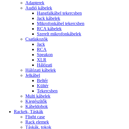
Adapterek
Audió kábelek
Hangfalkábel tekercsben
Jack kábelek
Mikrofonkábel tekercsben
RCA kábelek
Szerelt mikrofonkábelek
Csatlakozók
Jack
RCA
Speakon
XLR
Hálózati
Hálózati kábelek
Jelkábel
Beltér
Kültér
Tekercsben
Multi kábelek
Kiegészítők
Kábeldobok
Rackek, Táskák
Flight case
Rack elemek
Táskák, tokok