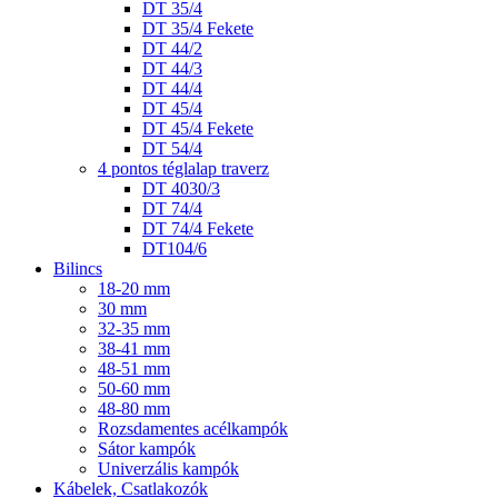
DT 35/4
DT 35/4 Fekete
DT 44/2
DT 44/3
DT 44/4
DT 45/4
DT 45/4 Fekete
DT 54/4
4 pontos téglalap traverz
DT 4030/3
DT 74/4
DT 74/4 Fekete
DT104/6
Bilincs
18-20 mm
30 mm
32-35 mm
38-41 mm
48-51 mm
50-60 mm
48-80 mm
Rozsdamentes acélkampók
Sátor kampók
Univerzális kampók
Kábelek, Csatlakozók