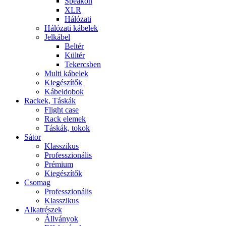
Speakon
XLR
Hálózati
Hálózati kábelek
Jelkábel
Beltér
Kültér
Tekercsben
Multi kábelek
Kiegészítők
Kábeldobok
Rackek, Táskák
Flight case
Rack elemek
Táskák, tokok
Sátor
Klasszikus
Professzionális
Prémium
Kiegészítők
Csomag
Professzionális
Klasszikus
Alkatrészek
Állványok