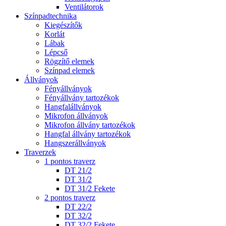
Ventilátorok
Színpadtechnika
Kiegészítők
Korlát
Lábak
Lépcső
Rögzítő elemek
Színpad elemek
Állványok
Fényállványok
Fényállvány tartozékok
Hangfalállványok
Mikrofon állványok
Mikrofon állvány tartozékok
Hangfal állvány tartozékok
Hangszerállványok
Traverzek
1 pontos traverz
DT 21/2
DT 31/2
DT 31/2 Fekete
2 pontos traverz
DT 22/2
DT 32/2
DT 32/2 Fekete