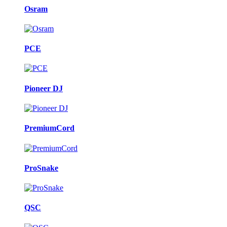
Osram
PCE
Pioneer DJ
PremiumCord
ProSnake
QSC