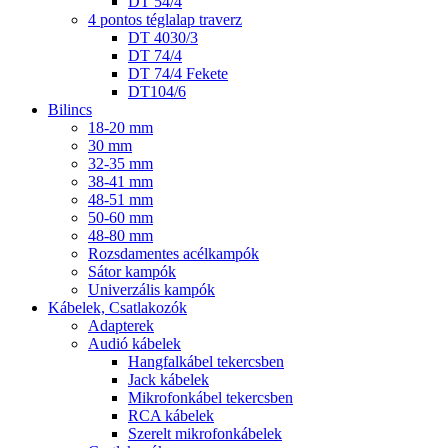
DT 54/4
4 pontos téglalap traverz
DT 4030/3
DT 74/4
DT 74/4 Fekete
DT104/6
Bilincs
18-20 mm
30 mm
32-35 mm
38-41 mm
48-51 mm
50-60 mm
48-80 mm
Rozsdamentes acélkampók
Sátor kampók
Univerzális kampók
Kábelek, Csatlakozók
Adapterek
Audió kábelek
Hangfalkábel tekercsben
Jack kábelek
Mikrofonkábel tekercsben
RCA kábelek
Szerelt mikrofonkábelek