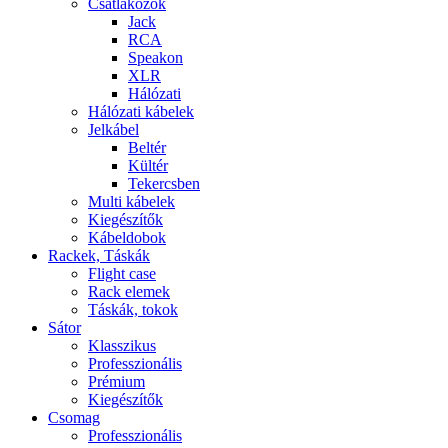
Csatlakozók
Jack
RCA
Speakon
XLR
Hálózati
Hálózati kábelek
Jelkábel
Beltér
Kültér
Tekercsben
Multi kábelek
Kiegészítők
Kábeldobok
Rackek, Táskák
Flight case
Rack elemek
Táskák, tokok
Sátor
Klasszikus
Professzionális
Prémium
Kiegészítők
Csomag
Professzionális