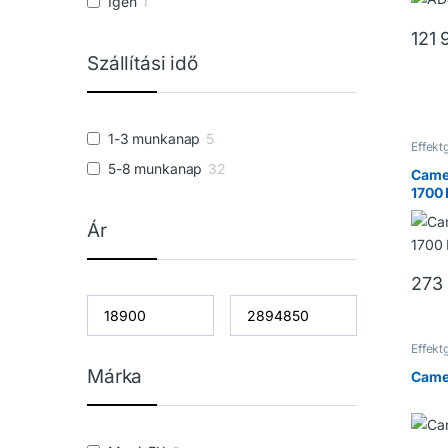
Igen
1
121 
Szállítási idő
1-3 munkanap
5
Effekt
Füstg
5-8 munkanap
32
Came
1700
Ár
273
Effekt
Füstg
Márka
Came