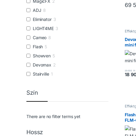
MagicFX
2
69 
ADJ
8
Eliminator
3
LIGHT4ME
3
Effekt
Füstg
Cameo
8
Devo
mini 
Flash
5
Showven
5
Devomax
2
25 000
Ft
Stairville
1
18 9
Szín
Effekt
Füstg
Flas
There are no filter terms yet
FLM-
Hossz