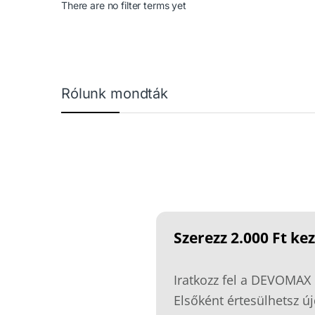
There are no filter terms yet
Márkák karusszel
Rólunk mondták
Szerezz 2.000 Ft k
Iratkozz fel a DEVOMAX 
Elsőként értesülhetsz új