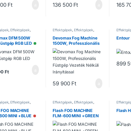
500
Ft
136 500
Ft
165 7
gépek
,
Effektgépek
,
Effektgépek
,
Effektgépek
,
Effektgé
épek
Füstgépek
Füstgép
max DFM 500W
Devomax Fog Machine
Entour 
füstgép RGB LED
1500W, Professzionális
Elérhető
Füstgép Vezeték Nélküli
Irányítással
Nincs raktáron
899 
00
Ft
59 900
Ft
gépek
,
Effektgépek
,
Effektgépek
,
Effektgépek
,
Effektgé
épek
Füstgépek
Füstgép
h FOG MACHINE
Flash FOG MACHINE
Flash 
600 MINI +BLUE
FLM-600 MINI +GREEN
Nincs raktáron
Nincs raktáron