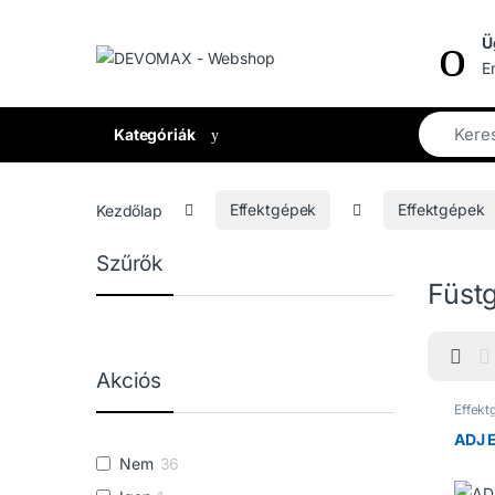
Ugrás a navigációhoz
Ugrás a tartalomhoz
Ü
E
Kategóriák
Kezdőlap
Effektgépek
Effektgépek
Szűrők
Füst
Akciós
Effekt
Füstg
ADJ E
Nem
36