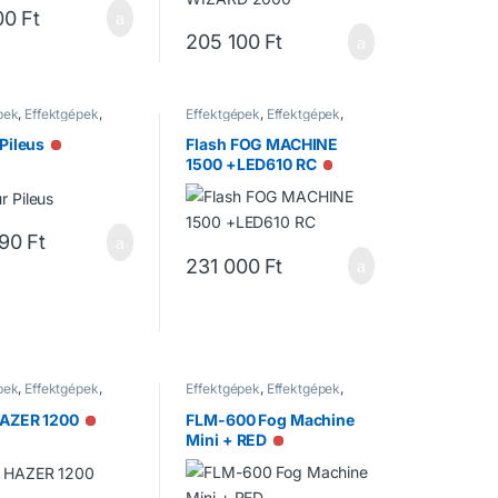
00
Ft
205 100
Ft
pek
,
Effektgépek
,
Effektgépek
,
Effektgépek
,
ek
Füstgépek
Pileus
Flash FOG MACHINE
Nincs raktáron
1500 +LED610 RC
Nincs raktáron
590
Ft
231 000
Ft
pek
,
Effektgépek
,
Effektgépek
,
Effektgépek
,
ek
Füstgépek
HAZER 1200
FLM-600 Fog Machine
Nincs raktáron
Mini + RED
Nincs raktáron