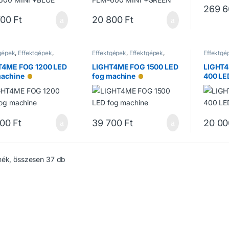
269 
700
Ft
20 800
Ft
gépek
,
Effektgépek
,
Effektgépek
,
Effektgépek
,
Effektgé
épek
Füstgépek
Füstgép
T4ME FOG 1200 LED
LIGHT4ME FOG 1500 LED
LIGHT4
machine
fog machine
400 LE
Alacsony raktárkészlet
Alacsony raktárkészlet
700
Ft
39 700
Ft
20 00
mék, összesen 37 db