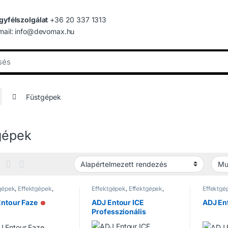
gyfélszolgálat
+36 20 337 1313
mail: info@devomax.hu
Füstgépek
gépek
gépek
,
Effektgépek
,
Effektgépek
,
Effektgépek
,
Effektgé
épek
Füstgépek
Füstgép
ntour Faze
ADJ Entour ICE
ADJ En
Nincs raktáron
Professzionális
Nehézfüst gép
Nincs raktáron