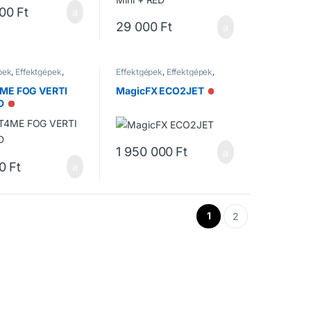
600
Ft
29 000
Ft
pek
,
Effektgépek
,
Effektgépek
,
Effektgépek
,
ek
Füstgépek
ME FOG VERTI
MagicFX ECO2JET
Nincs raktáron
D
Nincs raktáron
1 950 000
Ft
0
Ft
1
2