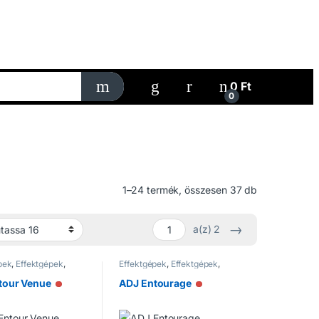
My Account
0
Ft
0
1–24 termék, összesen 37 db
→
a(z) 2
pek
,
Effektgépek
,
Effektgépek
,
Effektgépek
,
ek
Füstgépek
tour Venue
ADJ Entourage
Nincs raktáron
Nincs raktáron