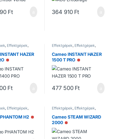
090
Ft
364 910
Ft
pek
,
Effektgépek
,
Effektgépek
,
Effektgépek
,
ek
Füstgépek
 INSTANT HAZER
Cameo INSTANT HAZER
RO
1500 T PRO
Nincs raktáron
Nincs raktáron
000
Ft
477 500
Ft
pek
,
Effektgépek
,
Effektgépek
,
Effektgépek
,
ek
Füstgépek
 PHANTOM H2
Cameo STEAM WIZARD
Nincs raktáron
2000
Nincs raktáron