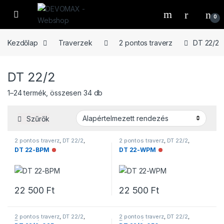
Ugrás a navigációhoz
Ugrás a tartalomhoz
Open
0
Kezdőlap
Traverzek
2 pontos traverz
DT 22/2
DT 22/2
1–24 termék, összesen 34 db
Szűrők
2 pontos traverz
,
DT 22/2
,
2 pontos traverz
,
DT 22/2
,
Traverzek
Traverzek
DT 22-BPM
DT 22-WPM
Nincs raktáron
Nincs raktáron
22 500
Ft
22 500
Ft
2 pontos traverz
,
DT 22/2
,
2 pontos traverz
,
DT 22/2
,
Traverzek
Traverzek