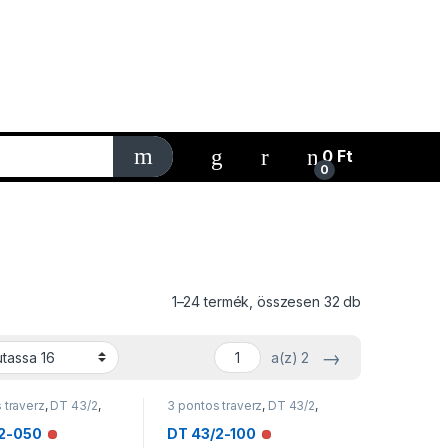
My Account
0
Ft
0
1–24 termék, összesen 32 db
→
a(z) 2
 traverz
,
DT 43/2
,
3 pontos traverz
,
DT 43/2
,
ek
Traverzek
2-050
DT 43/2-100
Nincs raktáron
Nincs raktáron