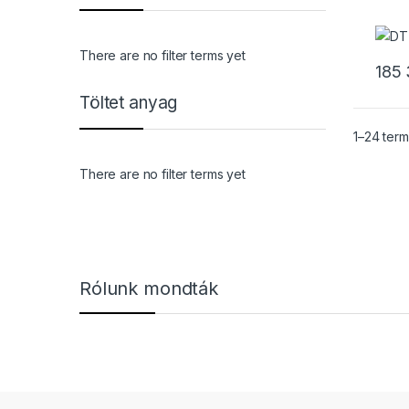
There are no filter terms yet
185
Töltet anyag
1–24 ter
There are no filter terms yet
Márkák karusszel
Rólunk mondták