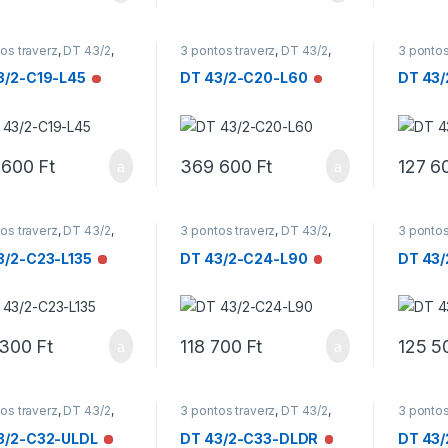
os traverz
,
DT 43/2
,
3 pontos traverz
,
DT 43/2
,
3 pontos
rzek
Traverzek
Traverz
3/2-C19-L45
DT 43/2-C20-L60
DT 43/
Nincs raktáron
Nincs raktáron
 600
Ft
369 600
Ft
127 6
os traverz
,
DT 43/2
,
3 pontos traverz
,
DT 43/2
,
3 pontos
rzek
Traverzek
Traverz
3/2-C23-L135
DT 43/2-C24-L90
DT 43
Nincs raktáron
Nincs raktáron
 300
Ft
118 700
Ft
125 5
os traverz
,
DT 43/2
,
3 pontos traverz
,
DT 43/2
,
3 pontos
rzek
Traverzek
Traverz
3/2-C32-ULDL
DT 43/2-C33-DLDR
DT 43
Nincs raktáron
Nincs raktáron