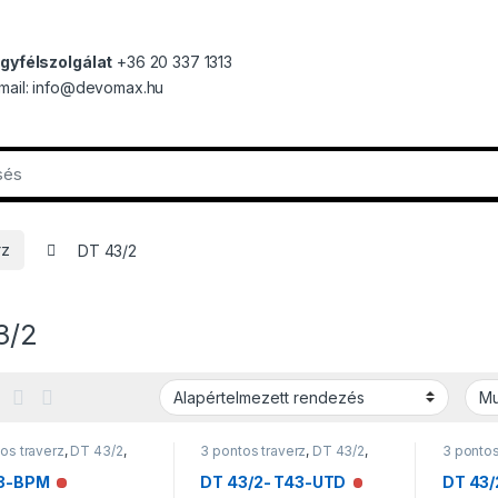
gyfélszolgálat
+36 20 337 1313
mail: info@devomax.hu
rz
DT 43/2
3/2
os traverz
,
DT 43/2
,
3 pontos traverz
,
DT 43/2
,
3 pontos
rzek
Traverzek
Traverz
3-BPM
DT 43/2- T43-UTD
DT 43/
Nincs raktáron
Nincs raktáron