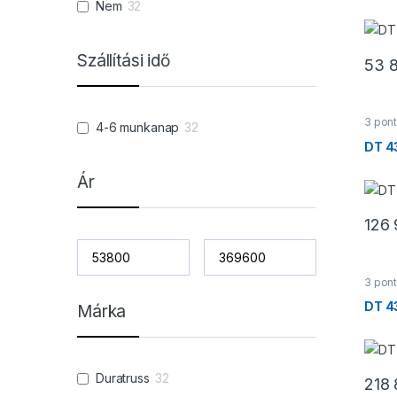
Nem
32
Szállítási idő
53 
3 pont
4-6 munkanap
32
Trave
DT 4
Ár
126
3 pont
Trave
DT 4
Márka
Duratruss
32
218