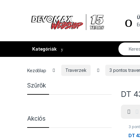
Ugrás a navigációhoz
Ugrás a tartalomhoz
Ü
E
Kategóriák
Kezdőlap
Traverzek
3 pontos trave
Szűrők
DT 4
Akciós
3 pont
Trave
DT 4