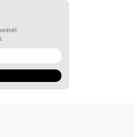
sednél.
l.