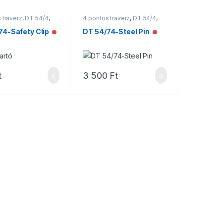
 traverz
,
DT 54/4
,
4 pontos traverz
,
DT 54/4
,
ek
Traverzek
74-Safety Clip
DT 54/74-Steel Pin
Nincs raktáron
Nincs raktáron
t
3 500
Ft