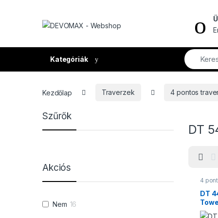
Ugrás a navigációhoz
Ugrás a tartalomhoz
Ü
E
Kategóriák
Kezdőlap
Traverzek
4 pontos trave
Szűrők
DT 5
Akciós
4 pont
Trave
DT 4
Towe
Nem
16