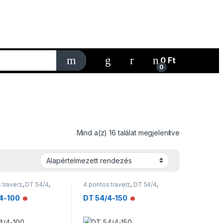
My Account
0
Ft
0
Mind a(z) 16 találat megjelenítve
 traverz
,
DT 54/4
,
4 pontos traverz
,
DT 54/4
,
ek
Traverzek
4-100
DT 54/4-150
Nincs raktáron
Nincs raktáron