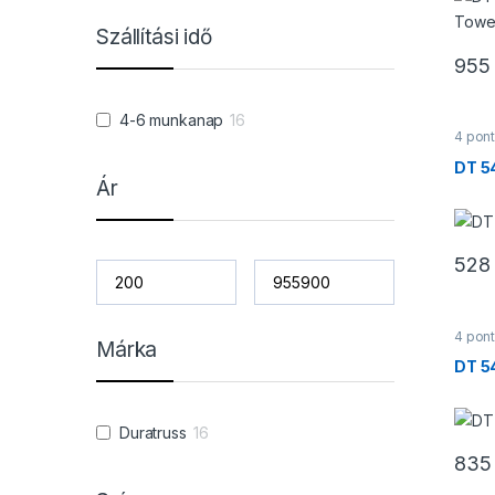
Szállítási idő
955
4-6 munkanap
16
4 pont
Trave
DT 5
Ár
528
4 pont
Márka
Trave
DT 5
Duratruss
16
835