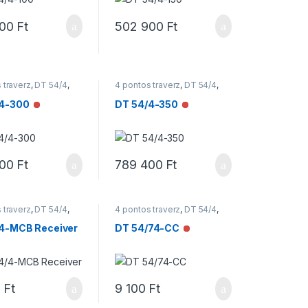
200
Ft
502 900
Ft
 traverz
,
DT 54/4
,
4 pontos traverz
,
DT 54/4
,
ek
Traverzek
/4-300
DT 54/4-350
Nincs raktáron
Nincs raktáron
900
Ft
789 400
Ft
 traverz
,
DT 54/4
,
4 pontos traverz
,
DT 54/4
,
ek
Traverzek
4-MCB Receiver
DT 54/74-CC
Nincs raktáron
 raktáron
0
Ft
9 100
Ft