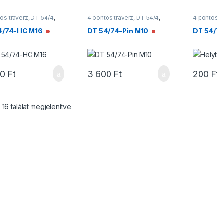
os traverz
,
DT 54/4
,
4 pontos traverz
,
DT 54/4
,
4 pontos
rzek
Traverzek
Traverz
4/74-HC M16
DT 54/74-Pin M10
DT 54/
Nincs raktáron
Nincs raktáron
00
Ft
3 600
Ft
200
F
 16 találat megjelenítve