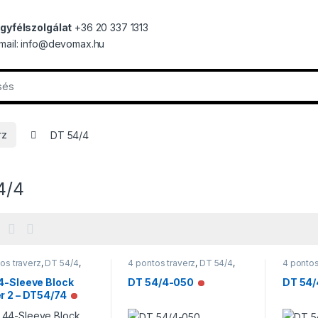
gyfélszolgálat
+36 20 337 1313
mail: info@devomax.hu
rz
DT 54/4
4/4
os traverz
,
DT 54/4
,
4 pontos traverz
,
DT 54/4
,
4 pontos
rzek
Traverzek
Traverz
4-Sleeve Block
DT 54/4-050
DT 54/
Nincs raktáron
r 2 – DT54/74
Nincs raktáron