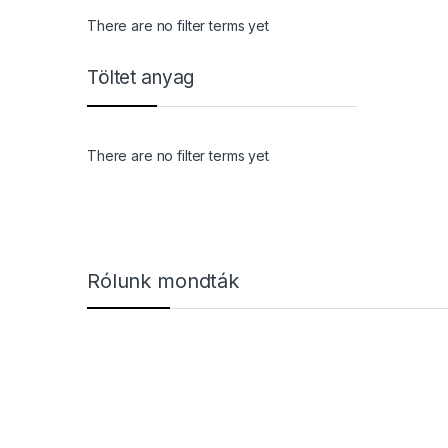
There are no filter terms yet
Töltet anyag
There are no filter terms yet
Márkák karusszel
Rólunk mondták