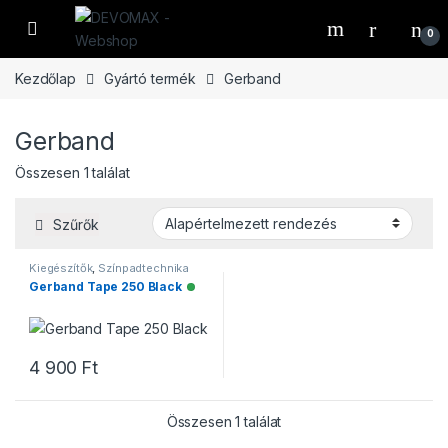
Ugrás a navigációhoz
Ugrás a tartalomhoz
Open
0
Kezdőlap
Gyártó termék
Gerband
Gerband
Összesen 1 találat
Szűrők
Kiegészítők
,
Színpadtechnika
Gerband Tape 250 Black
Elérhető
4 900
Ft
Összesen 1 találat