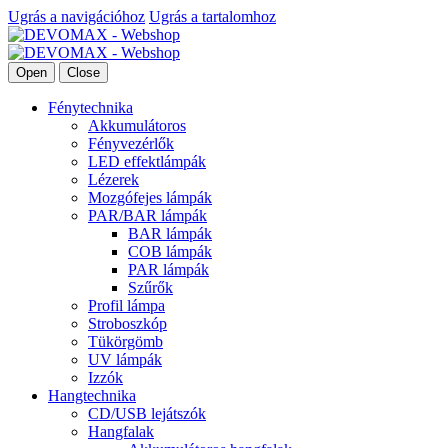
Ugrás a navigációhoz
Ugrás a tartalomhoz
Open
Close
Fénytechnika
Akkumulátoros
Fényvezérlők
LED effektlámpák
Lézerek
Mozgófejes lámpák
PAR/BAR lámpák
BAR lámpák
COB lámpák
PAR lámpák
Szűrők
Profil lámpa
Stroboszkóp
Tükörgömb
UV lámpák
Izzók
Hangtechnika
CD/USB lejátszók
Hangfalak