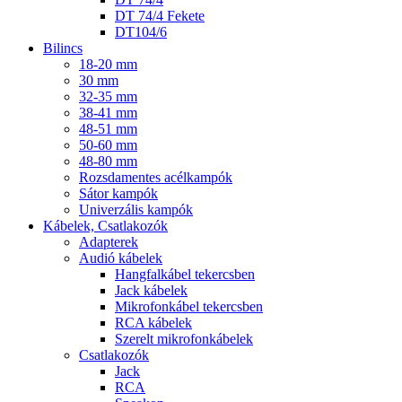
DT 74/4 Fekete
DT104/6
Bilincs
18-20 mm
30 mm
32-35 mm
38-41 mm
48-51 mm
50-60 mm
48-80 mm
Rozsdamentes acélkampók
Sátor kampók
Univerzális kampók
Kábelek, Csatlakozók
Adapterek
Audió kábelek
Hangfalkábel tekercsben
Jack kábelek
Mikrofonkábel tekercsben
RCA kábelek
Szerelt mikrofonkábelek
Csatlakozók
Jack
RCA