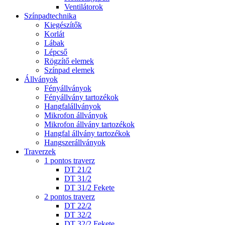
Ventilátorok
Színpadtechnika
Kiegészítők
Korlát
Lábak
Lépcső
Rögzítő elemek
Színpad elemek
Állványok
Fényállványok
Fényállvány tartozékok
Hangfalállványok
Mikrofon állványok
Mikrofon állvány tartozékok
Hangfal állvány tartozékok
Hangszerállványok
Traverzek
1 pontos traverz
DT 21/2
DT 31/2
DT 31/2 Fekete
2 pontos traverz
DT 22/2
DT 32/2
DT 32/2 Fekete