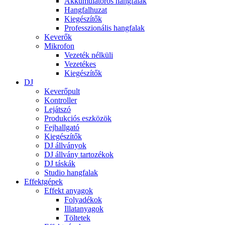
Akkumulátoros hangfalak
Hangfalhuzat
Kiegészítők
Professzionális hangfalak
Keverők
Mikrofon
Vezeték nélküli
Vezetékes
Kiegészítők
DJ
Keverőpult
Kontroller
Lejátszó
Produkciós eszközök
Fejhallgató
Kiegészítők
DJ állványok
DJ állvány tartozékok
DJ táskák
Studio hangfalak
Effektgépek
Effekt anyagok
Folyadékok
Illatanyagok
Töltetek