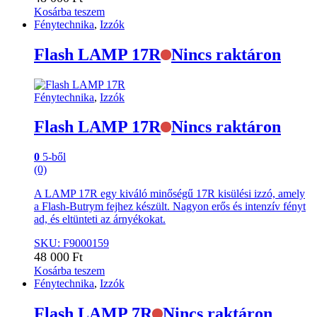
Kosárba teszem
Fénytechnika
,
Izzók
Flash LAMP 17R
Nincs raktáron
Fénytechnika
,
Izzók
Flash LAMP 17R
Nincs raktáron
0
5-ből
(0)
A LAMP 17R egy kiváló minőségű 17R kisülési izzó, amely
a Flash-Butrym fejhez készült. Nagyon erős és intenzív fényt
ad, és eltünteti az árnyékokat.
SKU: F9000159
48 000
Ft
Kosárba teszem
Fénytechnika
,
Izzók
Flash LAMP 7R
Nincs raktáron