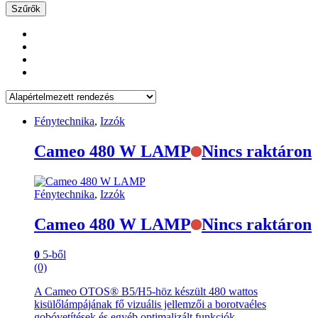
Szűrők
Fénytechnika
,
Izzók
Cameo 480 W LAMP
Nincs raktáron
Fénytechnika
,
Izzók
Cameo 480 W LAMP
Nincs raktáron
0
5-ből
(0)
A Cameo OTOS® B5/H5-höz készült 480 wattos
kisülőlámpájának fő vizuális jellemzői a borotvaéles
gobóvetítések és egyéb optimalizált funkciók.