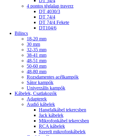
DT 54/4
4 pontos téglalap traverz
DT 4030/3
DT 74/4
DT 74/4 Fekete
DT104/6
Bilincs
18-20 mm
30 mm
32-35 mm
38-41 mm
48-51 mm
50-60 mm
48-80 mm
Rozsdamentes acélkampók
Sátor kampók
Univerzális kampók
Kábelek, Csatlakozók
Adapterek
Audió kábelek
Hangfalkábel tekercsben
Jack kábelek
Mikrofonkábel tekercsben
RCA kábelek
Szerelt mikrofonkábelek