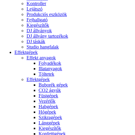
Kontroller
Lejátszó
Produkciós eszközök
Fejhallgató
Kiegészítők
DJ állványok
DJ állvány tartozékok
DJ táskák
Studio hangfalak
Effektgépek
Effekt anyagok
Folyadékok
Illatanyagok
Töltetek
Effektgépek
Buborék gépek
CO2 ágyúk
Füstgépek
Vezérlők
Habgépek
Hógépek
Szikragépek
Lánggépek
Kiegészítők
Konfettigépek