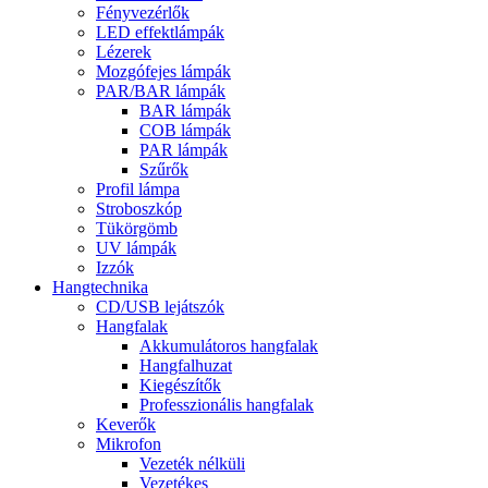
Fényvezérlők
LED effektlámpák
Lézerek
Mozgófejes lámpák
PAR/BAR lámpák
BAR lámpák
COB lámpák
PAR lámpák
Szűrők
Profil lámpa
Stroboszkóp
Tükörgömb
UV lámpák
Izzók
Hangtechnika
CD/USB lejátszók
Hangfalak
Akkumulátoros hangfalak
Hangfalhuzat
Kiegészítők
Professzionális hangfalak
Keverők
Mikrofon
Vezeték nélküli
Vezetékes