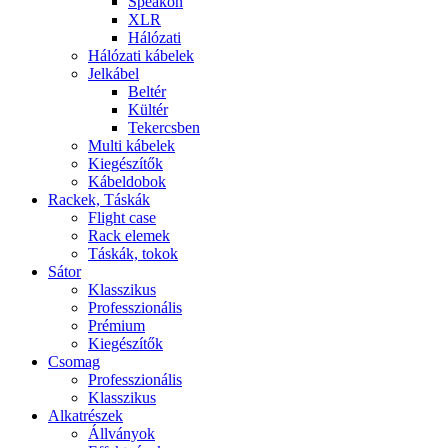
Speakon
XLR
Hálózati
Hálózati kábelek
Jelkábel
Beltér
Kültér
Tekercsben
Multi kábelek
Kiegészítők
Kábeldobok
Rackek, Táskák
Flight case
Rack elemek
Táskák, tokok
Sátor
Klasszikus
Professzionális
Prémium
Kiegészítők
Csomag
Professzionális
Klasszikus
Alkatrészek
Állványok