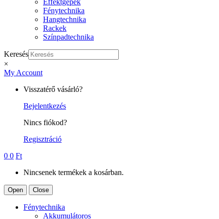
Effektgépek
Fénytechnika
Hangtechnika
Rackek
Színpadtechnika
Keresés
×
My Account
Visszatérő vásárló?
Bejelentkezés
Nincs fiókod?
Regisztráció
0
0
Ft
Nincsenek termékek a kosárban.
Open
Close
Fénytechnika
Akkumulátoros