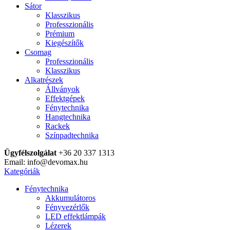
Sátor
Klasszikus
Professzionális
Prémium
Kiegészítők
Csomag
Professzionális
Klasszikus
Alkatrészek
Állványok
Effektgépek
Fénytechnika
Hangtechnika
Rackek
Színpadtechnika
Ügyfélszolgálat
+36 20 337 1313
Email: info@devomax.hu
Kategóriák
Fénytechnika
Akkumulátoros
Fényvezérlők
LED effektlámpák
Lézerek