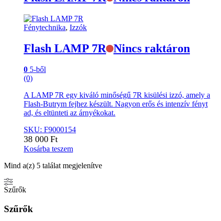
Fénytechnika
,
Izzók
Flash LAMP 7R
Nincs raktáron
0
5-ből
(0)
A LAMP 7R egy kiváló minőségű 7R kisülési izzó, amely a
Flash-Butrym fejhez készült. Nagyon erős és intenzív fényt
ad, és eltünteti az árnyékokat.
SKU: F9000154
38 000
Ft
Kosárba teszem
Mind a(z) 5 találat megjelenítve
Szűrők
Szűrők