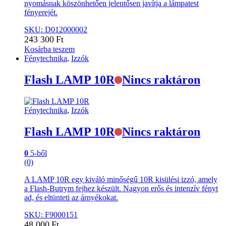
nyomásnak köszönhetően jelentősen javítja a lámpatest
fényerejét.
SKU: D012000002
243 300
Ft
Kosárba teszem
Fénytechnika
,
Izzók
Flash LAMP 10R
Nincs raktáron
Fénytechnika
,
Izzók
Flash LAMP 10R
Nincs raktáron
0
5-ből
(0)
A LAMP 10R egy kiváló minőségű 10R kisülési izzó, amely
a Flash-Butrym fejhez készült. Nagyon erős és intenzív fényt
ad, és eltünteti az árnyékokat.
SKU: F9000151
48 000
Ft