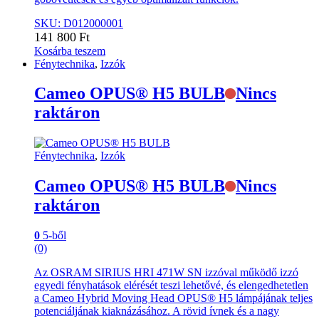
SKU: D012000001
141 800
Ft
Kosárba teszem
Fénytechnika
,
Izzók
Cameo OPUS® H5 BULB
Nincs
raktáron
Fénytechnika
,
Izzók
Cameo OPUS® H5 BULB
Nincs
raktáron
0
5-ből
(0)
Az OSRAM SIRIUS HRI 471W SN izzóval működő izzó
egyedi fényhatások elérését teszi lehetővé, és elengedhetetlen
a Cameo Hybrid Moving Head OPUS® H5 lámpájának teljes
potenciáljának kiaknázásához. A rövid ívnek és a nagy