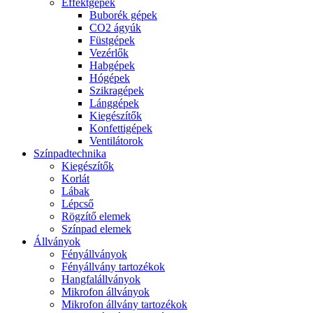
Effektgépek
Buborék gépek
CO2 ágyúk
Füstgépek
Vezérlők
Habgépek
Hógépek
Szikragépek
Lánggépek
Kiegészítők
Konfettigépek
Ventilátorok
Színpadtechnika
Kiegészítők
Korlát
Lábak
Lépcső
Rögzítő elemek
Színpad elemek
Állványok
Fényállványok
Fényállvány tartozékok
Hangfalállványok
Mikrofon állványok
Mikrofon állvány tartozékok