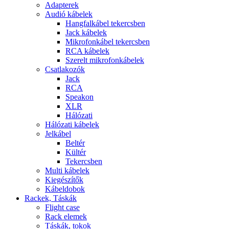
Adapterek
Audió kábelek
Hangfalkábel tekercsben
Jack kábelek
Mikrofonkábel tekercsben
RCA kábelek
Szerelt mikrofonkábelek
Csatlakozók
Jack
RCA
Speakon
XLR
Hálózati
Hálózati kábelek
Jelkábel
Beltér
Kültér
Tekercsben
Multi kábelek
Kiegészítők
Kábeldobok
Rackek, Táskák
Flight case
Rack elemek
Táskák, tokok