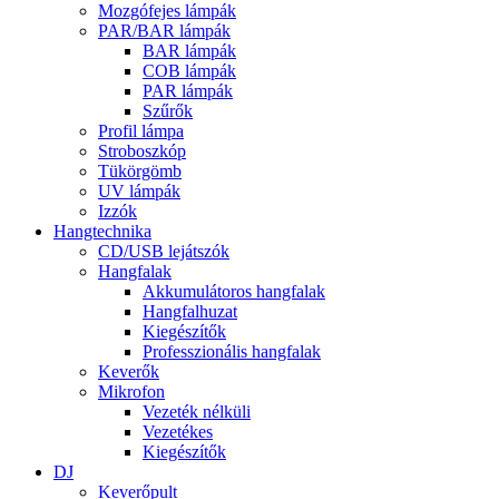
Mozgófejes lámpák
PAR/BAR lámpák
BAR lámpák
COB lámpák
PAR lámpák
Szűrők
Profil lámpa
Stroboszkóp
Tükörgömb
UV lámpák
Izzók
Hangtechnika
CD/USB lejátszók
Hangfalak
Akkumulátoros hangfalak
Hangfalhuzat
Kiegészítők
Professzionális hangfalak
Keverők
Mikrofon
Vezeték nélküli
Vezetékes
Kiegészítők
DJ
Keverőpult