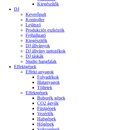
Kiegészítők
DJ
Keverőpult
Kontroller
Lejátszó
Produkciós eszközök
Fejhallgató
Kiegészítők
DJ állványok
DJ állvány tartozékok
DJ táskák
Studio hangfalak
Effektgépek
Effekt anyagok
Folyadékok
Illatanyagok
Töltetek
Effektgépek
Buborék gépek
CO2 ágyúk
Füstgépek
Vezérlők
Habgépek
Hógépek
Szikragépek