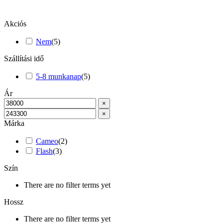
Akciós
Nem
(
5
)
Szállítási idő
5-8 munkanap
(
5
)
Ár
×
×
Márka
Cameo
(
2
)
Flash
(
3
)
Szín
There are no filter terms yet
Hossz
There are no filter terms yet