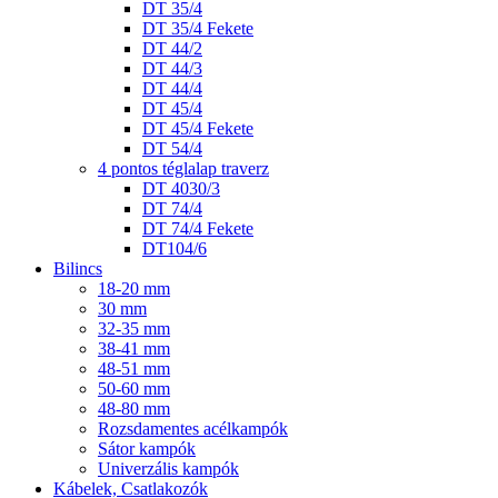
DT 35/4
DT 35/4 Fekete
DT 44/2
DT 44/3
DT 44/4
DT 45/4
DT 45/4 Fekete
DT 54/4
4 pontos téglalap traverz
DT 4030/3
DT 74/4
DT 74/4 Fekete
DT104/6
Bilincs
18-20 mm
30 mm
32-35 mm
38-41 mm
48-51 mm
50-60 mm
48-80 mm
Rozsdamentes acélkampók
Sátor kampók
Univerzális kampók
Kábelek, Csatlakozók