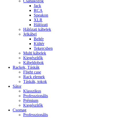
Csatlakozók
Jack
RCA
Speakon
XLR
Hálózati
Hálózati kábelek
Jelkábel
Beltér
Kültér
Tekercsben
Multi kábelek
Kiegészítők
Kábeldobok
Rackek, Táskák
Flight case
Rack elemek
Táskák, tokok
Sátor
Klasszikus
Professzionális
Prémium
Kiegészítők
Csomag
Professzionális