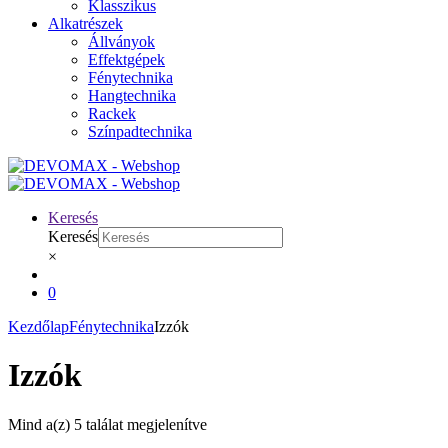
Klasszikus
Alkatrészek
Állványok
Effektgépek
Fénytechnika
Hangtechnika
Rackek
Színpadtechnika
Keresés
Keresés
×
0
Kezdőlap
Fénytechnika
Izzók
Izzók
Mind a(z) 5 találat megjelenítve