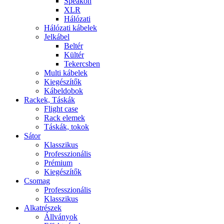
Speakon
XLR
Hálózati
Hálózati kábelek
Jelkábel
Beltér
Kültér
Tekercsben
Multi kábelek
Kiegészítők
Kábeldobok
Rackek, Táskák
Flight case
Rack elemek
Táskák, tokok
Sátor
Klasszikus
Professzionális
Prémium
Kiegészítők
Csomag
Professzionális
Klasszikus
Alkatrészek
Állványok