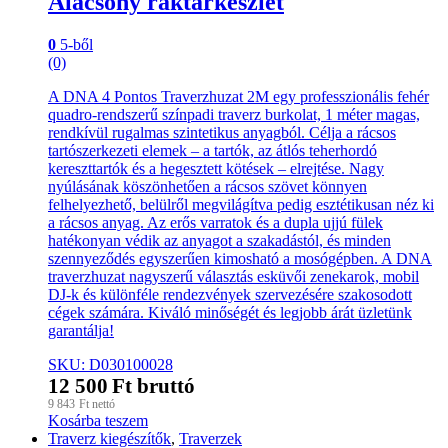
Alacsony raktárkészlet
0
5-ből
(0)
A DNA 4 Pontos Traverzhuzat 2M egy professzionális fehér
quadro-rendszerű színpadi traverz burkolat, 1 méter magas,
rendkívül rugalmas szintetikus anyagból. Célja a rácsos
tartószerkezeti elemek – a tartók, az átlós teherhordó
kereszttartók és a hegesztett kötések – elrejtése. Nagy
nyúlásának köszönhetően a rácsos szövet könnyen
felhelyezhető, belülről megvilágítva pedig esztétikusan néz ki
a rácsos anyag. Az erős varratok és a dupla ujjú fülek
hatékonyan védik az anyagot a szakadástól, és minden
szennyeződés egyszerűen kimosható a mosógépben. A DNA
traverzhuzat nagyszerű választás esküvői zenekarok, mobil
DJ-k és különféle rendezvények szervezésére szakosodott
cégek számára. Kiváló minőségét és legjobb árát üzletünk
garantálja!
SKU: D030100028
12 500
Ft
bruttó
9 843
Ft
nettó
Kosárba teszem
Traverz kiegészítők
,
Traverzek