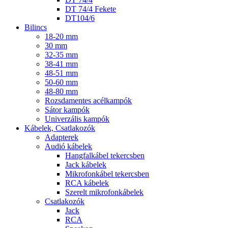
DT 74/4 Fekete
DT104/6
Bilincs
18-20 mm
30 mm
32-35 mm
38-41 mm
48-51 mm
50-60 mm
48-80 mm
Rozsdamentes acélkampók
Sátor kampók
Univerzális kampók
Kábelek, Csatlakozók
Adapterek
Audió kábelek
Hangfalkábel tekercsben
Jack kábelek
Mikrofonkábel tekercsben
RCA kábelek
Szerelt mikrofonkábelek
Csatlakozók
Jack
RCA