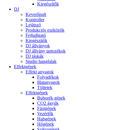
Kiegészítők
DJ
Keverőpult
Kontroller
Lejátszó
Produkciós eszközök
Fejhallgató
Kiegészítők
DJ állványok
DJ állvány tartozékok
DJ táskák
Studio hangfalak
Effektgépek
Effekt anyagok
Folyadékok
Illatanyagok
Töltetek
Effektgépek
Buborék gépek
CO2 ágyúk
Füstgépek
Vezérlők
Habgépek
Hógépek
Szikragépek