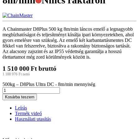
8m/min
Nincs raktáron
A Chainmaster D8Plus 500 kg 8m/min láncos emelő a legnagyobb
megbízhatóságot és teljesítményt kínálja ipari környezetekben, ahol
gyors emelésre van szükség. Az emelő két karbantartásmentes DC
fékkel van felszerelve, biztosítva a rakomány biztonságos tartását.
Az alacsony zajszint és az IP55 védettség garantálja a hosszú
élettartamot még zord körülmények között is.
1 510 000
Ft
bruttó
1 188 976
Ft
nettó
500kg – D8Plus Ultra DC - 8m/min mennyiség
Kosárba teszem
Leírás
Termék videó
Használati utasítás