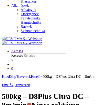
Klasszikus
Alkatrészek
Állványok
Effektgépek
Fénytechnika
Hangtechnika
Rackek
Színpadtechnika
Keresés
Keresés
×
0
Kezdőlap
Traverzek
Emelők
500kg – D8Plus Ultra DC – 8m/min
Emelők
,
Traverzek
500kg – D8Plus Ultra DC –