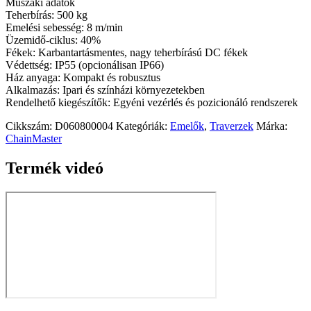
Műszaki adatok
Teherbírás: 500 kg
Emelési sebesség: 8 m/min
Üzemidő-ciklus: 40%
Fékek: Karbantartásmentes, nagy teherbírású DC fékek
Védettség: IP55 (opcionálisan IP66)
Ház anyaga: Kompakt és robusztus
Alkalmazás: Ipari és színházi környezetekben
Rendelhető kiegészítők: Egyéni vezérlés és pozicionáló rendszerek
Cikkszám:
D060800004
Kategóriák:
Emelők
,
Traverzek
Márka:
ChainMaster
Termék videó