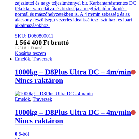
zajszinttel és nagy teljesítménnyel bír. Karbantartásmentes DC
fékekkel van ellátva, és biztosítja a megbízható működést
normál és mászóhelyzetekben is. A 4 m/min sebesség és az
alacsony feszültségű vezérlés ideálissá teszi színházi és ipari
alkalmazásokhoz.
SKU: D060800011
1 564 400
Ft
bruttó
1 231 811
Ft
nettó
Kosárba teszem
Emelők
,
Traverzek
1000kg – D8Plus Ultra DC – 4m/min
Nincs raktáron
Emelők
,
Traverzek
1000kg – D8Plus Ultra DC – 4m/min
Nincs raktáron
0
5-ből