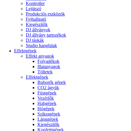
Kontroller
Lejátszó
Produkciós eszközök
Fejhallgató
Kiegészítők
DJ állványok
DJ állvány tartozékok
DJ táskák
Studio hangfalak
Effektgépek
Effekt anyagok
Folyadékok
Illatanyagok
Töltetek
Effektgépek
Buborék gépek
CO2 ágyúk
Füstgépek
Vezérlők
Habgépek
Hógépek
Szikragépek
Lánggépek
Kiegészítők
Konfettigépek