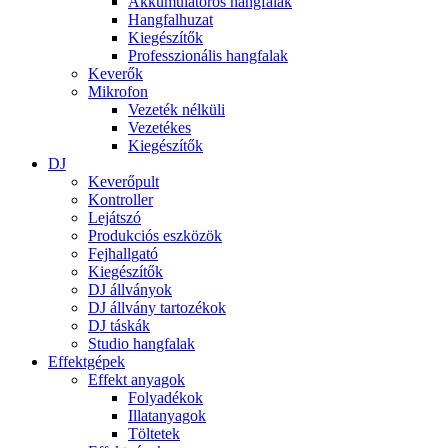
Akkumulátoros hangfalak
Hangfalhuzat
Kiegészítők
Professzionális hangfalak
Keverők
Mikrofon
Vezeték nélküli
Vezetékes
Kiegészítők
DJ
Keverőpult
Kontroller
Lejátszó
Produkciós eszközök
Fejhallgató
Kiegészítők
DJ állványok
DJ állvány tartozékok
DJ táskák
Studio hangfalak
Effektgépek
Effekt anyagok
Folyadékok
Illatanyagok
Töltetek