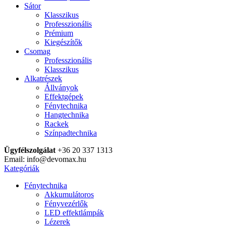
Sátor
Klasszikus
Professzionális
Prémium
Kiegészítők
Csomag
Professzionális
Klasszikus
Alkatrészek
Állványok
Effektgépek
Fénytechnika
Hangtechnika
Rackek
Színpadtechnika
Ügyfélszolgálat
+36 20 337 1313
Email: info@devomax.hu
Kategóriák
Fénytechnika
Akkumulátoros
Fényvezérlők
LED effektlámpák
Lézerek