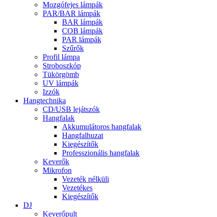
Mozgófejes lámpák
PAR/BAR lámpák
BAR lámpák
COB lámpák
PAR lámpák
Szűrők
Profil lámpa
Stroboszkóp
Tükörgömb
UV lámpák
Izzók
Hangtechnika
CD/USB lejátszók
Hangfalak
Akkumulátoros hangfalak
Hangfalhuzat
Kiegészítők
Professzionális hangfalak
Keverők
Mikrofon
Vezeték nélküli
Vezetékes
Kiegészítők
DJ
Keverőpult