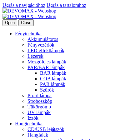
Ugrás a navigációhoz
Ugrás a tartalomhoz
Open
Close
Fénytechnika
Akkumulátoros
Fényvezérlők
LED effektlámpák
Lézerek
Mozgófejes lámpák
PAR/BAR lámpák
BAR lámpák
COB lámpák
PAR lámpák
Szűrők
Profil lámpa
Stroboszkóp
Tükörgömb
UV lámpák
Izzók
Hangtechnika
CD/USB lejátszók
Hangfalak