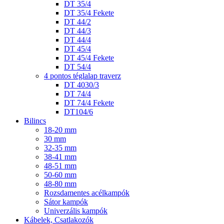
DT 35/4
DT 35/4 Fekete
DT 44/2
DT 44/3
DT 44/4
DT 45/4
DT 45/4 Fekete
DT 54/4
4 pontos téglalap traverz
DT 4030/3
DT 74/4
DT 74/4 Fekete
DT104/6
Bilincs
18-20 mm
30 mm
32-35 mm
38-41 mm
48-51 mm
50-60 mm
48-80 mm
Rozsdamentes acélkampók
Sátor kampók
Univerzális kampók
Kábelek, Csatlakozók