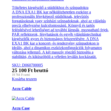
Tökéletes kiegészítő a stúdiókhoz és színpadokra
A DNA EXA1 BK kar nélkülözhetetlen eszköze a
professzionális fényképező stúdióknak, televíziós
forgatásoknak vagy színházi színpadoknak, ahol az világítás
precíz elhelyezése kulcsfontosságú. Könnyű és tartós
felépítésével lehetőséget ad további lámpák, mozgatható fejek,
PAR reflektorok, fényhatások és egyéb világítástechnikai
kiegészítők gyors és biztonságos felszerelésére. A DNA
EXA1 BK kar a koncert- és rendezvény színpadokon is
ideális, ahol a dinamikus eszközkonfigurációk folyamatos
változása jellemző. A két masszív rögzítő biztosítja a
stabilitást, és kiküszöböli a véletlen leválás kockázatát.
SKU: D060700005
25 100
Ft
bruttó
19 764
Ft
nettó
Kosárba teszem
Márkák
Accu Cable
karusszel
Accu Case