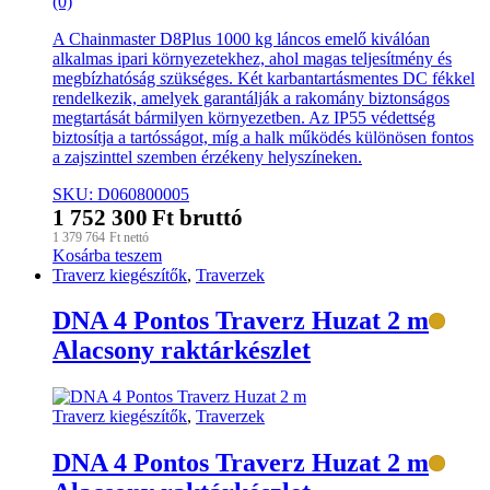
(0)
A Chainmaster D8Plus 1000 kg láncos emelő kiválóan
alkalmas ipari környezetekhez, ahol magas teljesítmény és
megbízhatóság szükséges. Két karbantartásmentes DC fékkel
rendelkezik, amelyek garantálják a rakomány biztonságos
megtartását bármilyen környezetben. Az IP55 védettség
biztosítja a tartósságot, míg a halk működés különösen fontos
a zajszinttel szemben érzékeny helyszíneken.
SKU: D060800005
1 752 300
Ft
bruttó
1 379 764
Ft
nettó
Kosárba teszem
Traverz kiegészítők
,
Traverzek
DNA 4 Pontos Traverz Huzat 2 m
Alacsony raktárkészlet
Traverz kiegészítők
,
Traverzek
DNA 4 Pontos Traverz Huzat 2 m