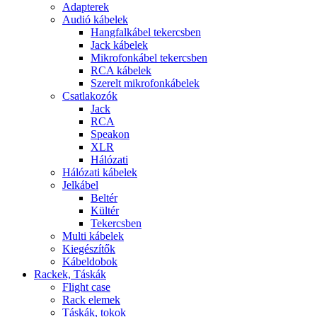
Adapterek
Audió kábelek
Hangfalkábel tekercsben
Jack kábelek
Mikrofonkábel tekercsben
RCA kábelek
Szerelt mikrofonkábelek
Csatlakozók
Jack
RCA
Speakon
XLR
Hálózati
Hálózati kábelek
Jelkábel
Beltér
Kültér
Tekercsben
Multi kábelek
Kiegészítők
Kábeldobok
Rackek, Táskák
Flight case
Rack elemek
Táskák, tokok