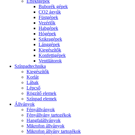
Effektgépek
Buborék gépek
CO2 ágyúk
Füstgépek
Vezérlők
Habgépek
Hógépek
Szikragépek
Lánggépek
Kiegészítők
Konfettigépek
Ventilátorok
Színpadtechnika
Kiegészítők
Korlát
Lábak
Lépcső
Rögzítő elemek
Színpad elemek
Állványok
Fényállványok
Fényállvány tartozékok
Hangfalállványok
Mikrofon állványok
Mikrofon állvány tartozékok