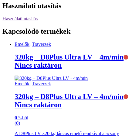
Használati utasítás
Használati utasítás
Kapcsolódó termékek
Emelők
,
Traverzek
320kg – D8Plus Ultra LV – 4m/min
Nincs raktáron
Emelők
,
Traverzek
320kg – D8Plus Ultra LV – 4m/min
Nincs raktáron
0
5-ből
(0)
A D8Plus LV 320 kg láncos emelő rendkívül alacsony