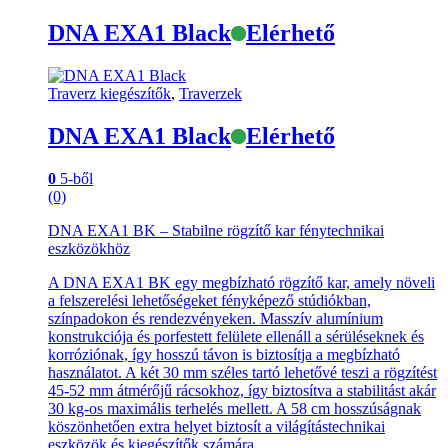
DNA EXA1 Black
Elérhető
Traverz kiegészítők
,
Traverzek
DNA EXA1 Black
Elérhető
0
5-ből
(0)
DNA EXA1 BK – Stabilne rögzítő kar fénytechnikai
eszközökhöz
A DNA EXA1 BK egy megbízható rögzítő kar, amely növeli
a felszerelési lehetőségeket fényképező stúdiókban,
színpadokon és rendezvényeken. Masszív alumínium
konstrukciója és porfestett felülete ellenáll a sérüléseknek és
korróziónak, így hosszú távon is biztosítja a megbízható
használatot. A két 30 mm széles tartó lehetővé teszi a rögzítést
45-52 mm átmérőjű rácsokhoz, így biztosítva a stabilitást akár
30 kg-os maximális terhelés mellett. A 58 cm hosszúságnak
köszönhetően extra helyet biztosít a világítástechnikai
eszközök és kiegészítők számára.