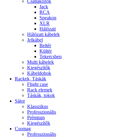
Csatlakozók
Jack
RCA
Speakon
XLR
Hálózati
Hálózati kábelek
Jelkábel
Beltér
Kültér
Tekercsben
Multi kábelek
Kiegészítők
Kábeldobok
Rackek, Táskák
Flight case
Rack elemek
Táskák, tokok
Sátor
Klasszikus
Professzionális
Prémium
Kiegészítők
Csomag
Professzionális