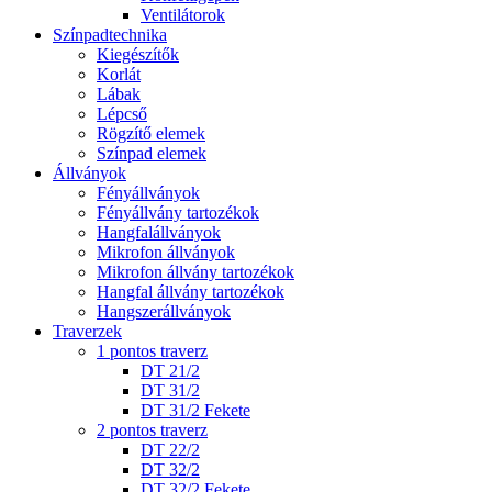
Ventilátorok
Színpadtechnika
Kiegészítők
Korlát
Lábak
Lépcső
Rögzítő elemek
Színpad elemek
Állványok
Fényállványok
Fényállvány tartozékok
Hangfalállványok
Mikrofon állványok
Mikrofon állvány tartozékok
Hangfal állvány tartozékok
Hangszerállványok
Traverzek
1 pontos traverz
DT 21/2
DT 31/2
DT 31/2 Fekete
2 pontos traverz
DT 22/2
DT 32/2
DT 32/2 Fekete