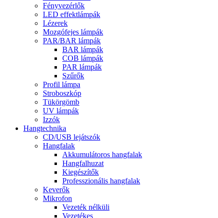
Fényvezérlők
LED effektlámpák
Lézerek
Mozgófejes lámpák
PAR/BAR lámpák
BAR lámpák
COB lámpák
PAR lámpák
Szűrők
Profil lámpa
Stroboszkóp
Tükörgömb
UV lámpák
Izzók
Hangtechnika
CD/USB lejátszók
Hangfalak
Akkumulátoros hangfalak
Hangfalhuzat
Kiegészítők
Professzionális hangfalak
Keverők
Mikrofon
Vezeték nélküli
Vezetékes