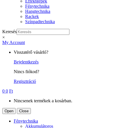
Effektgépek
Fénytechnika
Hangtechnika
Rackek
Színpadtechnika
Keresés
×
My Account
Visszatérő vásárló?
Bejelentkezés
Nincs fiókod?
Regisztráció
0
0
Ft
Nincsenek termékek a kosárban.
Open
Close
Fénytechnika
Akkumulátoros