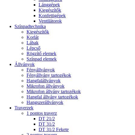
Lánggépek
Kiegészítők
Konfettigépek
Ventilátorok
Színpadtechnika
Kiegészítők
Korlát
Lábak
Lépcső
Rögzítő elemek
Színpad elemek
Állványok
Fényállványok
Fényállvány tartozékok
Hangfalállványok
Mikrofon állványok
Mikrofon állvány tartozékok
Hangfal állvány tartozékok
Hangszerállványok
Traverzek
1 pontos traverz
DT 21/2
DT 31/2
DT 31/2 Fekete
2 pontos traverz