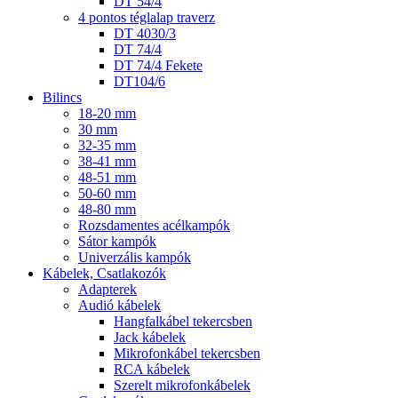
DT 54/4
4 pontos téglalap traverz
DT 4030/3
DT 74/4
DT 74/4 Fekete
DT104/6
Bilincs
18-20 mm
30 mm
32-35 mm
38-41 mm
48-51 mm
50-60 mm
48-80 mm
Rozsdamentes acélkampók
Sátor kampók
Univerzális kampók
Kábelek, Csatlakozók
Adapterek
Audió kábelek
Hangfalkábel tekercsben
Jack kábelek
Mikrofonkábel tekercsben
RCA kábelek
Szerelt mikrofonkábelek