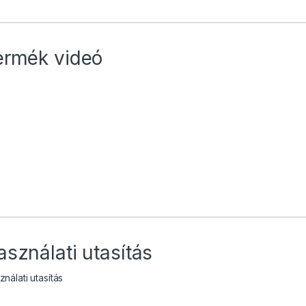
ermék videó
asználati utasítás
nálati utasítás