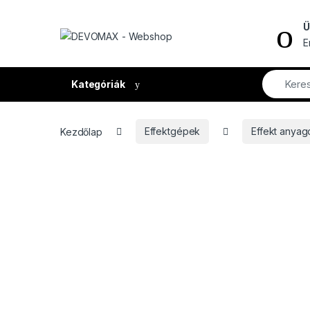
Ugrás a navigációhoz
Ugrás a tartalomhoz
Ü
E
Kategóriák
Kezdőlap
Effektgépek
Effekt anyag