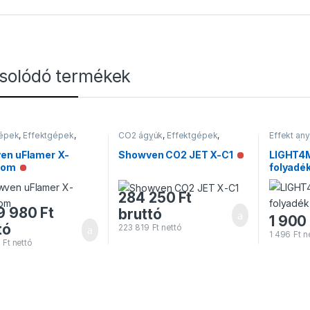
solódó termékek
gépek
,
Effektgépek
,
CO2 ágyúk
,
Effektgépek
,
Effekt an
pek
Effektgépek
Folyadék
en uFlamer X-
Showven CO2 JET X-C1
LIGHT4
Nincs raktáro
oom
folyadék
Nincs raktáron
284 250
Ft
9 980
Ft
bruttó
1 900
tó
223 819
Ft
nettó
1 496
Ft
ne
6
Ft
nettó