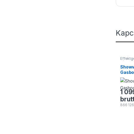
Kapc
Effekt
Lánggé
Showv
Gasb
1 09
brut
866 12