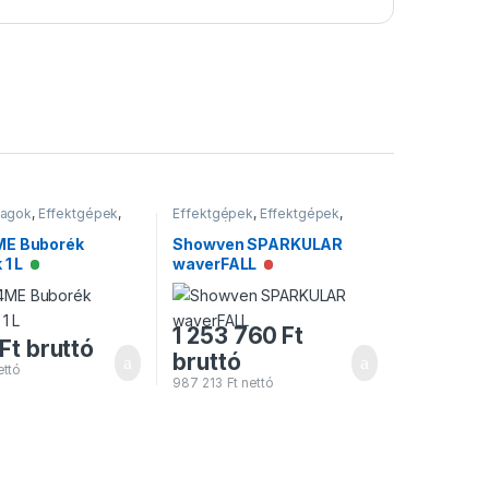
yagok
,
Effektgépek
,
Effektgépek
,
Effektgépek
,
ok
Szikragépek
ME Buborék
Showven SPARKULAR
n
 1 L
waverFALL
Elérhető
Nincs raktáron
1 253 760
Ft
Ft
bruttó
bruttó
ttó
987 213
Ft
nettó