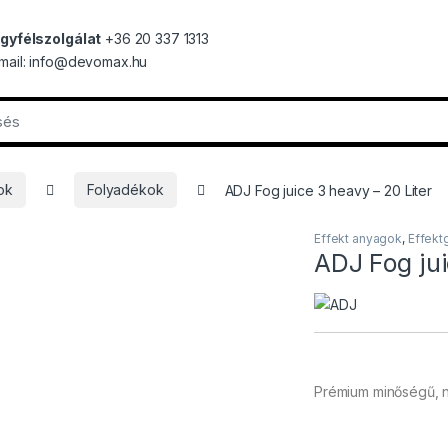
gyfélszolgálat
+36 20 337 1313
mail: info@devomax.hu
ok
Folyadékok
ADJ Fog juice 3 heavy – 20 Liter
Effekt anyagok
,
Effekt
ADJ Fog jui
Prémium minőségű, na