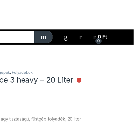
My Account
0
Ft
0
gépek
,
Folyadékok
ce 3 heavy – 20 Liter
Nincs raktáron
gy tisztaságú, füstgép folyadék, 20 liter