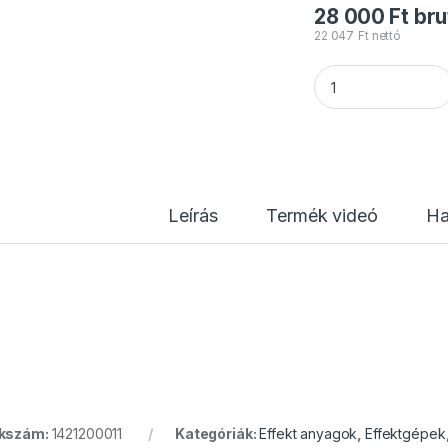
28 000
Ft
bru
22 047
Ft
nettó
ADJ Fog juice 3 he
Leírás
Termék videó
Ha
kkszám:
1421200011
Kategóriák:
Effekt anyagok
,
Effektgépek