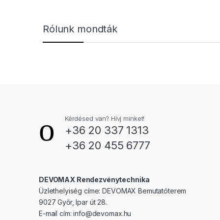
Márkák karusszel
Rólunk mondták
Kérdésed van? Hívj minket!
+36 20 337 1313
+36 20 455 6777
DEVOMAX Rendezvénytechnika
Üzlethelyiség címe: DEVOMAX Bemutatóterem
9027 Győr, Ipar út 28.
E-mail cím:
info@devomax.hu