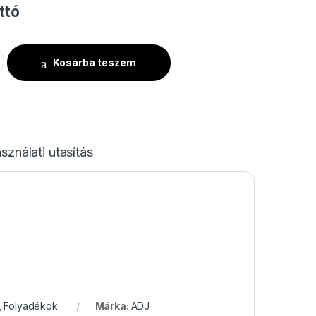
ttó
avy - 20 Liter mennyiség
Kosárba teszem
sználati utasítás
,
Folyadékok
Márka:
ADJ