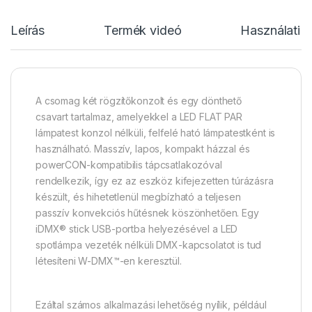
Leírás
Termék videó
Használati u
A csomag két rögzítőkonzolt és egy dönthető
csavart tartalmaz, amelyekkel a LED FLAT PAR
lámpatest konzol nélküli, felfelé ható lámpatestként is
használható. Masszív, lapos, kompakt házzal és
powerCON-kompatibilis tápcsatlakozóval
rendelkezik, így ez az eszköz kifejezetten túrázásra
készült, és hihetetlenül megbízható a teljesen
passzív konvekciós hűtésnek köszönhetően. Egy
iDMX® stick USB-portba helyezésével a LED
spotlámpa vezeték nélküli DMX-kapcsolatot is tud
létesíteni W-DMX™-en keresztül.
Ezáltal számos alkalmazási lehetőség nyílik, például