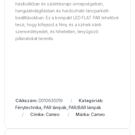
házibulikban és születésnapi ünnepségeken,
hangulatvilágításban és hordozható táncparkett-
beállításokban. Ez a kompakt LED FLAT PAR lehetővé
teszi, hogy kifejezd a fény és a színek iránti
szenvedélyedet, és hihetetlen, lenyűgöző
pillanatokat teremts.
Cikkszám:
D010630019
Kategóriák:
Fénytechnika
,
PAR lámpák
,
PAR/BAR lámpák
Címke:
Cameo
Márka:
Cameo