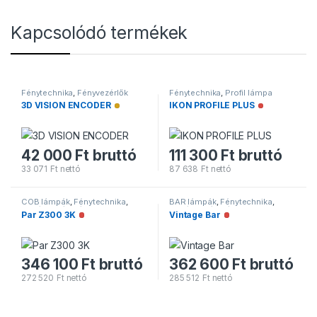
Kapcsolódó termékek
Fénytechnika
,
Fényvezérlők
Fénytechnika
,
Profil lámpa
3D VISION ENCODER
IKON PROFILE PLUS
Alacsony raktárkészlet
Nincs raktár
42 000
Ft
bruttó
111 300
Ft
bruttó
33 071
Ft
nettó
87 638
Ft
nettó
COB lámpák
,
Fénytechnika
,
BAR lámpák
,
Fénytechnika
,
PAR/BAR lámpák
PAR/BAR lámpák
Par Z300 3K
Vintage Bar
Nincs raktáron
Nincs raktáron
346 100
Ft
bruttó
362 600
Ft
bruttó
272 520
Ft
nettó
285 512
Ft
nettó