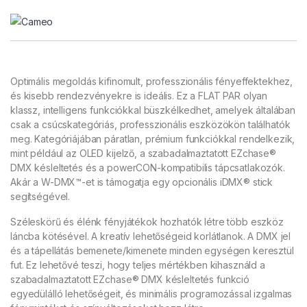
Nincs raktáro
Optimális megoldás kifinomult, professzionális fényeffektekhez,
és kisebb rendezvényekre is ideális. Ez a FLAT PAR olyan
klassz, intelligens funkciókkal büszkélkedhet, amelyek általában
csak a csúcskategóriás, professzionális eszközökön találhatók
meg. Kategóriájában páratlan, prémium funkciókkal rendelkezik,
mint például az OLED kijelző, a szabadalmaztatott EZchase®
DMX késleltetés és a powerCON-kompatibilis tápcsatlakozók.
Akár a W-DMX™-et is támogatja egy opcionális iDMX® stick
segítségével.
Széleskörű és élénk fényjátékok hozhatók létre több eszköz
láncba kötésével. A kreatív lehetőségeid korlátlanok. A DMX jel
és a tápellátás bemenete/kimenete minden egységen keresztül
fut. Ez lehetővé teszi, hogy teljes mértékben kihasználd a
szabadalmaztatott EZchase® DMX késleltetés funkció
egyedülálló lehetőségeit, és minimális programozással izgalmas