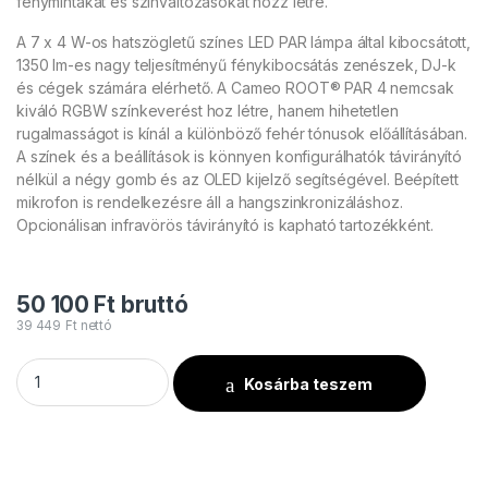
fénymintákat és színváltozásokat hozz létre.
A 7 x 4 W-os hatszögletű színes LED PAR lámpa által kibocsátott,
1350 lm-es nagy teljesítményű fénykibocsátás zenészek, DJ-k
és cégek számára elérhető. A Cameo ROOT® PAR 4 nemcsak
kiváló RGBW színkeverést hoz létre, hanem hihetetlen
rugalmasságot is kínál a különböző fehér tónusok előállításában.
A színek és a beállítások is könnyen konfigurálhatók távirányító
nélkül a négy gomb és az OLED kijelző segítségével. Beépített
mikrofon is rendelkezésre áll a hangszinkronizáláshoz.
Opcionálisan infravörös távirányító is kapható tartozékként.
50 100
Ft
bruttó
39 449
Ft
nettó
Cameo ROOT® PAR 4 mennyiség
Kosárba teszem