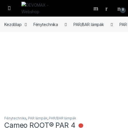
Ugrás a navigációhoz
Ugrás a tartalomhoz
Open
0
Kezdőlap
Fénytechnika
PAR/BAR lámpák
PAR
Fénytechnika
,
PAR lámpák
,
PAR/BAR lámpák
Cameo ROOT® PAR 4