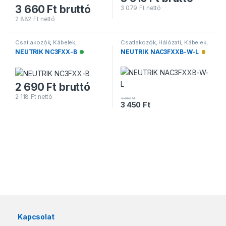
3 660
Ft
bruttó
3 079
Ft
nettó
2 882
Ft
nettó
Csatlakozók
,
Kábelek,
Csatlakozók
,
Hálózati
,
Kábelek,
Csatlakozók
,
XLR
Csatlakozók
NEUTRIK NC3FXX-B
NEUTRIK NAC3FXXB-W-L
Elérhető
Alacson
2 690
Ft
bruttó
2 118
Ft
nettó
3 660
Ft
3 450
Ft
Márkák karusszel
Kapcsolat