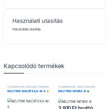
Használati utasítás
Használati utasítás
Kapcsolódó termékek
Csatlakozók
,
Hálózati
,
Kábelek,
Csatlakozók
,
Jack
,
Kábelek,
Csatlakozók
Csatlakozók
NEUTRIK NAC3FXXA-W-S
NEUTRIK NP3RX-B
Alacsony raktárkészlet
Elérhető
3 910
Ft
bruttó