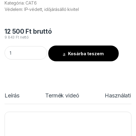
Kategória: CAT6
Védelem: IP-védett, időjárásálló kivitel
12 500
Ft
bruttó
9 843
Ft
nettó
CAT6IP16 5m mennyiség
Kosárba teszem
Leírás
Termék videó
Használati u