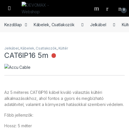
Ugrás a navigációhoz
Ugrás a tartalomhoz
Open
0
Kezdőlap
Kábelek, Csatlakozók
Jelkábel
Kült
Jelkábel
,
Kábelek, Csatlakozók
,
Kültér
CAT6IP16 5m
Nincs raktáron
Az 5 méteres CAT6IP16 kábel kiváló választás kültéri
alkalmazásokhoz, ahol fontos a gyors és megbízható
adatátvitel, valamint a környezeti hatásokkal szembeni védelem.
Főbb jellemzők:
Hossz: 5 méter