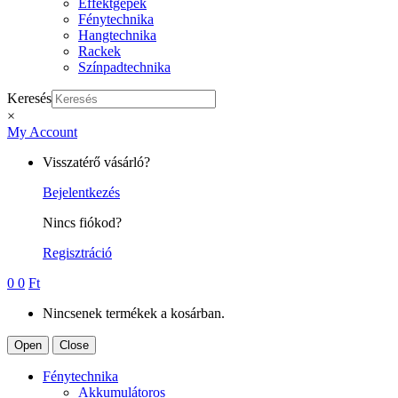
Effektgépek
Fénytechnika
Hangtechnika
Rackek
Színpadtechnika
Keresés
×
My Account
Visszatérő vásárló?
Bejelentkezés
Nincs fiókod?
Regisztráció
0
0
Ft
Nincsenek termékek a kosárban.
Open
Close
Fénytechnika
Akkumulátoros