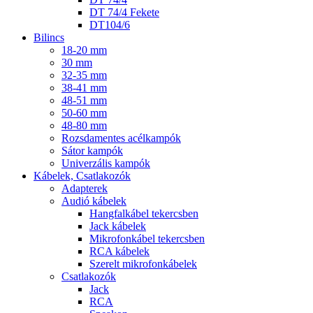
DT 74/4 Fekete
DT104/6
Bilincs
18-20 mm
30 mm
32-35 mm
38-41 mm
48-51 mm
50-60 mm
48-80 mm
Rozsdamentes acélkampók
Sátor kampók
Univerzális kampók
Kábelek, Csatlakozók
Adapterek
Audió kábelek
Hangfalkábel tekercsben
Jack kábelek
Mikrofonkábel tekercsben
RCA kábelek
Szerelt mikrofonkábelek
Csatlakozók
Jack
RCA