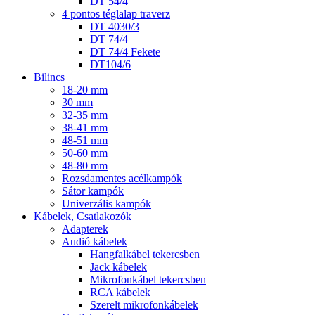
DT 54/4
4 pontos téglalap traverz
DT 4030/3
DT 74/4
DT 74/4 Fekete
DT104/6
Bilincs
18-20 mm
30 mm
32-35 mm
38-41 mm
48-51 mm
50-60 mm
48-80 mm
Rozsdamentes acélkampók
Sátor kampók
Univerzális kampók
Kábelek, Csatlakozók
Adapterek
Audió kábelek
Hangfalkábel tekercsben
Jack kábelek
Mikrofonkábel tekercsben
RCA kábelek
Szerelt mikrofonkábelek