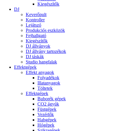
Kiegészítők
DJ
Keverőpult
Kontroller
Lejátszó
Produkciós eszközök
Fejhallgató
Kiegészítők
DJ állványok
DJ állvány tartozékok
DJ táskák
Studio hangfalak
Effektgépek
Effekt anyagok
Folyadékok
Illatanyagok
Töltetek
Effektgépek
Buborék gépek
CO2 ágyúk
Füstgépek
Vezérlők
Habgépek
Hógépek
Szikragépek