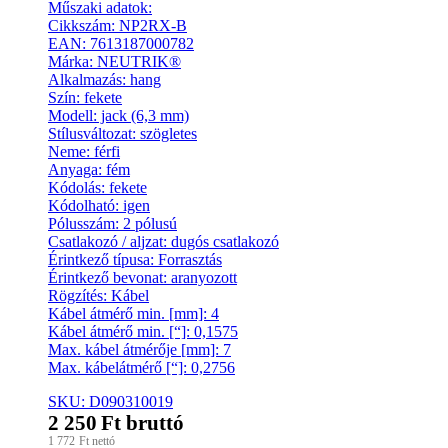
Műszaki adatok:
Cikkszám: NP2RX-B
EAN: 7613187000782
Márka: NEUTRIK®
Alkalmazás: hang
Szín: fekete
Modell: jack (6,3 mm)
Stílusváltozat: szögletes
Neme: férfi
Anyaga: fém
Kódolás: fekete
Kódolható: igen
Pólusszám: 2 pólusú
Csatlakozó / aljzat: dugós csatlakozó
Érintkező típusa: Forrasztás
Érintkező bevonat: aranyozott
Rögzítés: Kábel
Kábel átmérő min. [mm]: 4
Kábel átmérő min. [“]: 0,1575
Max. kábel átmérője [mm]: 7
Max. kábelátmérő [“]: 0,2756
SKU: D090310019
2 250
Ft
bruttó
1 772
Ft
nettó