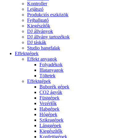
Kontroller
Lejátszó
Produkciós eszközök
Fejhallgató
Kiegészítők
DJ állványok
DJ állvány tartozékok
DJ táskák
Studio hangfalak
Effektgépek
Effekt anyagok
Folyadékok
Illatanyagok
Töltetek
Effektgépek
Buborék gépek
CO2 ágyúk
Füstgépek
Vezérlők
Habgépek
Hógépek
Szikragépek
Lánggépek
Kiegészítők
Konfettigépek