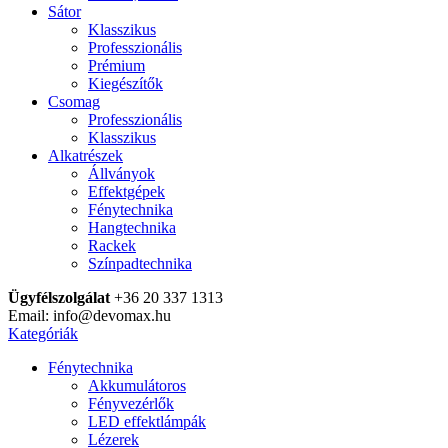
Sátor
Klasszikus
Professzionális
Prémium
Kiegészítők
Csomag
Professzionális
Klasszikus
Alkatrészek
Állványok
Effektgépek
Fénytechnika
Hangtechnika
Rackek
Színpadtechnika
Ügyfélszolgálat
+36 20 337 1313
Email: info@devomax.hu
Kategóriák
Fénytechnika
Akkumulátoros
Fényvezérlők
LED effektlámpák
Lézerek