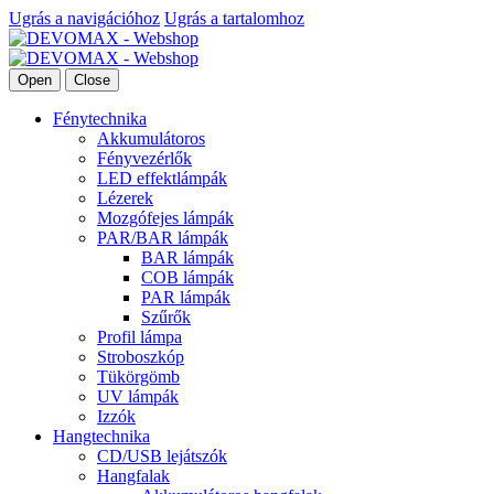
Ugrás a navigációhoz
Ugrás a tartalomhoz
Open
Close
Fénytechnika
Akkumulátoros
Fényvezérlők
LED effektlámpák
Lézerek
Mozgófejes lámpák
PAR/BAR lámpák
BAR lámpák
COB lámpák
PAR lámpák
Szűrők
Profil lámpa
Stroboszkóp
Tükörgömb
UV lámpák
Izzók
Hangtechnika
CD/USB lejátszók
Hangfalak