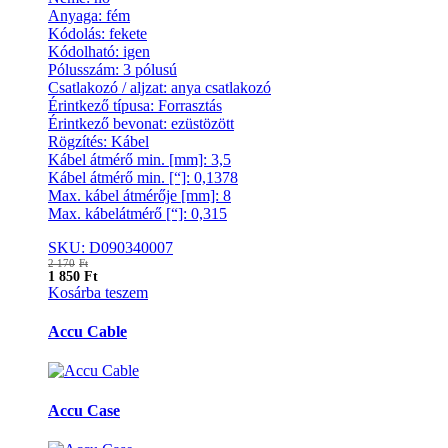
Anyaga: fém
Kódolás: fekete
Kódolható: igen
Pólusszám: 3 pólusú
Csatlakozó / aljzat: anya csatlakozó
Érintkező típusa: Forrasztás
Érintkező bevonat: ezüstözött
Rögzítés: Kábel
Kábel átmérő min. [mm]: 3,5
Kábel átmérő min. [“]: 0,1378
Max. kábel átmérője [mm]: 8
Max. kábelátmérő [“]: 0,315
SKU: D090340007
2 170
Ft
1 850
Ft
Kosárba teszem
Márkák
Accu Cable
karusszel
Accu Case