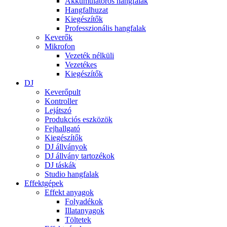
Akkumulátoros hangfalak
Hangfalhuzat
Kiegészítők
Professzionális hangfalak
Keverők
Mikrofon
Vezeték nélküli
Vezetékes
Kiegészítők
DJ
Keverőpult
Kontroller
Lejátszó
Produkciós eszközök
Fejhallgató
Kiegészítők
DJ állványok
DJ állvány tartozékok
DJ táskák
Studio hangfalak
Effektgépek
Effekt anyagok
Folyadékok
Illatanyagok
Töltetek