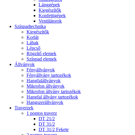
Lánggépek
Kiegészítők
Konfettigépek
Ventilátorok
Színpadtechnika
Kiegészítők
Korlát
Lábak
Lépcső
Rögzítő elemek
Színpad elemek
Állványok
Fényállványok
Fényállvány tartozékok
Hangfalállványok
Mikrofon állványok
Mikrofon állvány tartozékok
Hangfal állvány tartozékok
Hangszerállványok
Traverzek
1 pontos traverz
DT 21/2
DT 31/2
DT 31/2 Fekete
2 pontos traverz