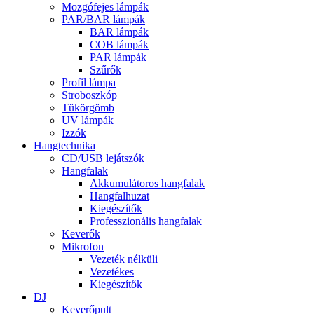
Mozgófejes lámpák
PAR/BAR lámpák
BAR lámpák
COB lámpák
PAR lámpák
Szűrők
Profil lámpa
Stroboszkóp
Tükörgömb
UV lámpák
Izzók
Hangtechnika
CD/USB lejátszók
Hangfalak
Akkumulátoros hangfalak
Hangfalhuzat
Kiegészítők
Professzionális hangfalak
Keverők
Mikrofon
Vezeték nélküli
Vezetékes
Kiegészítők
DJ
Keverőpult