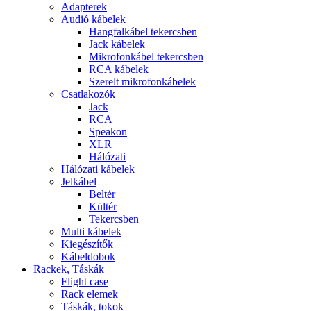
Adapterek
Audió kábelek
Hangfalkábel tekercsben
Jack kábelek
Mikrofonkábel tekercsben
RCA kábelek
Szerelt mikrofonkábelek
Csatlakozók
Jack
RCA
Speakon
XLR
Hálózati
Hálózati kábelek
Jelkábel
Beltér
Kültér
Tekercsben
Multi kábelek
Kiegészítők
Kábeldobok
Rackek, Táskák
Flight case
Rack elemek
Táskák, tokok