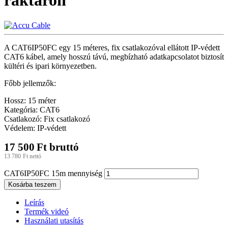
raktáron
A CAT6IP50FC egy 15 méteres, fix csatlakozóval ellátott IP-védett
CAT6 kábel, amely hosszú távú, megbízható adatkapcsolatot biztosít
kültéri és ipari környezetben.
Főbb jellemzők:
Hossz: 15 méter
Kategória: CAT6
Csatlakozó: Fix csatlakozó
Védelem: IP-védett
17 500
Ft
bruttó
13 780
Ft
nettó
CAT6IP50FC 15m mennyiség
Kosárba teszem
Leírás
Termék videó
Használati utasítás