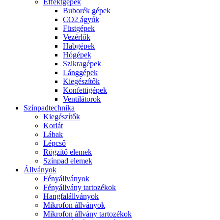
Effektgépek
Buborék gépek
CO2 ágyúk
Füstgépek
Vezérlők
Habgépek
Hógépek
Szikragépek
Lánggépek
Kiegészítők
Konfettigépek
Ventilátorok
Színpadtechnika
Kiegészítők
Korlát
Lábak
Lépcső
Rögzítő elemek
Színpad elemek
Állványok
Fényállványok
Fényállvány tartozékok
Hangfalállványok
Mikrofon állványok
Mikrofon állvány tartozékok