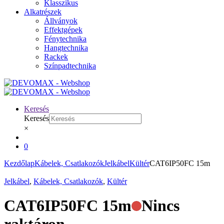
Klasszikus
Alkatrészek
Állványok
Effektgépek
Fénytechnika
Hangtechnika
Rackek
Színpadtechnika
Keresés
Keresés
×
0
Kezdőlap
Kábelek, Csatlakozók
Jelkábel
Kültér
CAT6IP50FC 15m
Jelkábel
,
Kábelek, Csatlakozók
,
Kültér
CAT6IP50FC 15m
Nincs