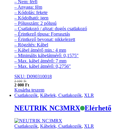
– Nem: férfi
– Anyaga: fém
– Kódolás: fekete
– Kódolható: igen
– Pólusszám: 2 pólusú
– Csatlakozó / aljzat: dugós csatlakozó
– Érintkező típusa: Forrasztás
– Érintkező bevonat: nikkelezett
– Rögzítés: Kábel
– Kábel átmérő min.: 4 mm
– Minimális kábelátmérő: 0,1575″
– Max. kábel átmérő: 7 mm
– Max. kábel átmérő: 0,2756″
SKU: D090310018
2 100
Ft
2 000
Ft
Kosárba teszem
Csatlakozók
,
Kábelek, Csatlakozók
,
XLR
NEUTRIK NC3MRX
Elérhető
Csatlakozók
,
Kábelek, Csatlakozók
,
XLR