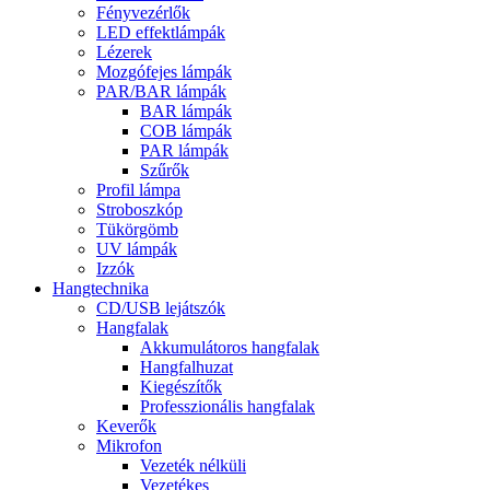
Fényvezérlők
LED effektlámpák
Lézerek
Mozgófejes lámpák
PAR/BAR lámpák
BAR lámpák
COB lámpák
PAR lámpák
Szűrők
Profil lámpa
Stroboszkóp
Tükörgömb
UV lámpák
Izzók
Hangtechnika
CD/USB lejátszók
Hangfalak
Akkumulátoros hangfalak
Hangfalhuzat
Kiegészítők
Professzionális hangfalak
Keverők
Mikrofon
Vezeték nélküli
Vezetékes