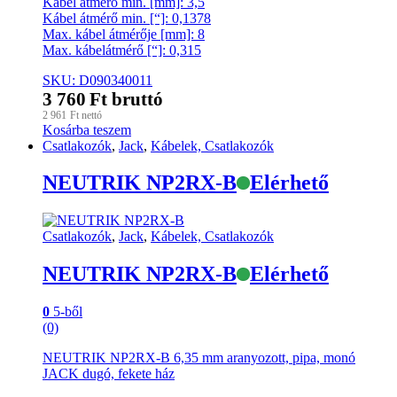
Kábel átmérő min. [mm]: 3,5
Kábel átmérő min. [“]: 0,1378
Max. kábel átmérője [mm]: 8
Max. kábelátmérő [“]: 0,315
SKU: D090340011
3 760
Ft
bruttó
2 961
Ft
nettó
Kosárba teszem
Csatlakozók
,
Jack
,
Kábelek, Csatlakozók
NEUTRIK NP2RX-B
Elérhető
Csatlakozók
,
Jack
,
Kábelek, Csatlakozók
NEUTRIK NP2RX-B
Elérhető
0
5-ből
(0)
NEUTRIK NP2RX-B 6,35 mm aranyozott, pipa, monó
JACK dugó, fekete ház