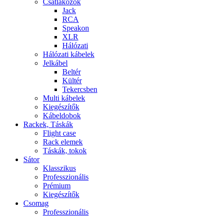
Csatlakozók
Jack
RCA
Speakon
XLR
Hálózati
Hálózati kábelek
Jelkábel
Beltér
Kültér
Tekercsben
Multi kábelek
Kiegészítők
Kábeldobok
Rackek, Táskák
Flight case
Rack elemek
Táskák, tokok
Sátor
Klasszikus
Professzionális
Prémium
Kiegészítők
Csomag
Professzionális