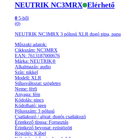
NEUTRIK NC3MRX
Elérhető
0
5-ből
(0)
NEUTRIK NC3MRX 3 pólusú XLR dugó pipa, papa
Műszaki adatok:
Cikkszám: NC3MRX
EAN: 7613187000676
Márka: NEUTRIK®
Alkalmazás: audio
Szín: nikkel
Modell: XLR
Stílusváltozat: szögletes
Neme: férfi
Anyaga: fém
Kódolás: nincs
Kódolható: igen
Pólusszám: 3 pólusú
Csatlakozó / aljzat: dugós csatlakozó
Érintkező típusa: Forrasztás
Érintkező bevonat: ezüstözött
Rögzítés: Kábel