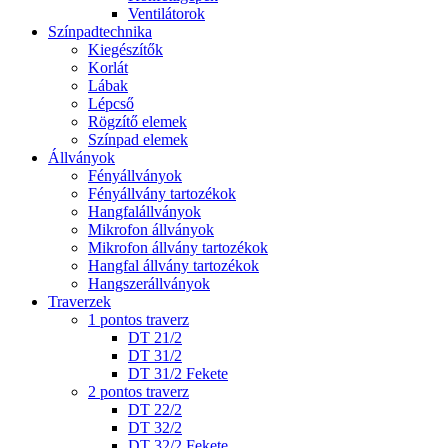
Ventilátorok
Színpadtechnika
Kiegészítők
Korlát
Lábak
Lépcső
Rögzítő elemek
Színpad elemek
Állványok
Fényállványok
Fényállvány tartozékok
Hangfalállványok
Mikrofon állványok
Mikrofon állvány tartozékok
Hangfal állvány tartozékok
Hangszerállványok
Traverzek
1 pontos traverz
DT 21/2
DT 31/2
DT 31/2 Fekete
2 pontos traverz
DT 22/2
DT 32/2
DT 32/2 Fekete