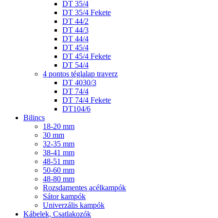
DT 35/4
DT 35/4 Fekete
DT 44/2
DT 44/3
DT 44/4
DT 45/4
DT 45/4 Fekete
DT 54/4
4 pontos téglalap traverz
DT 4030/3
DT 74/4
DT 74/4 Fekete
DT104/6
Bilincs
18-20 mm
30 mm
32-35 mm
38-41 mm
48-51 mm
50-60 mm
48-80 mm
Rozsdamentes acélkampók
Sátor kampók
Univerzális kampók
Kábelek, Csatlakozók