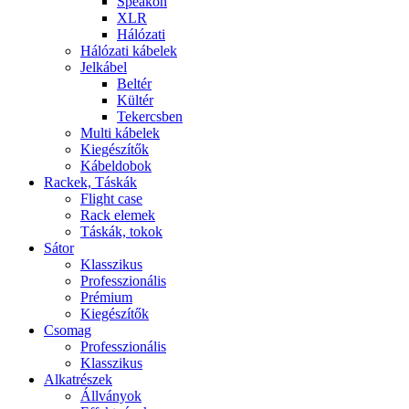
Speakon
XLR
Hálózati
Hálózati kábelek
Jelkábel
Beltér
Kültér
Tekercsben
Multi kábelek
Kiegészítők
Kábeldobok
Rackek, Táskák
Flight case
Rack elemek
Táskák, tokok
Sátor
Klasszikus
Professzionális
Prémium
Kiegészítők
Csomag
Professzionális
Klasszikus
Alkatrészek
Állványok