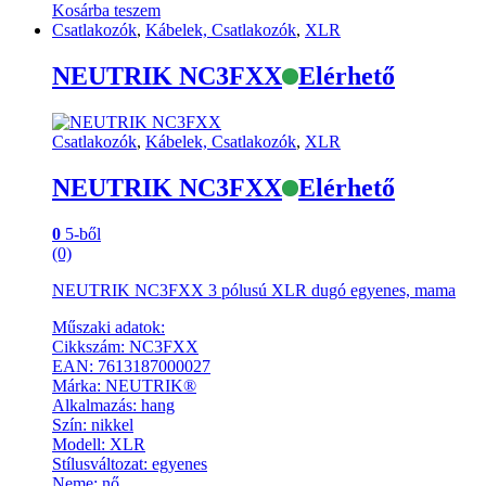
Kosárba teszem
Csatlakozók
,
Kábelek, Csatlakozók
,
XLR
NEUTRIK NC3FXX
Elérhető
Csatlakozók
,
Kábelek, Csatlakozók
,
XLR
NEUTRIK NC3FXX
Elérhető
0
5-ből
(0)
NEUTRIK NC3FXX 3 pólusú XLR dugó egyenes, mama
Műszaki adatok:
Cikkszám: NC3FXX
EAN: 7613187000027
Márka: NEUTRIK®
Alkalmazás: hang
Szín: nikkel
Modell: XLR
Stílusváltozat: egyenes
Neme: nő