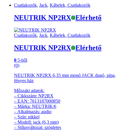
Csatlakozók
,
Jack
,
Kábelek, Csatlakozók
NEUTRIK NP2RX
Elérhető
Csatlakozók
,
Jack
,
Kábelek, Csatlakozók
NEUTRIK NP2RX
Elérhető
0
5-ből
(0)
NEUTRIK NP2RX 6,35 mm monó JACK dugó, pipa,
fényes ház
Műszaki adatok:
– Cikkszám: NP2RX
– EAN: 7613187000850
– Márka: NEUTRIK®
– Alkalmazás: audio
– Szín: nikkel
– Modell: jack (6,3 mm)
– Stílusváltozat: szögletes