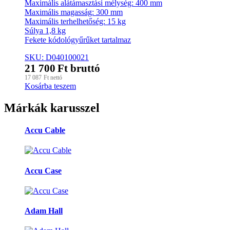
Maximális alátámasztási mélység: 400 mm
Maximális magasság: 300 mm
Maximális terhelhetőség: 15 kg
Súlya 1,8 kg
Fekete kódológyűrűket tartalmaz
SKU: D040100021
21 700
Ft
bruttó
17 087
Ft
nettó
Kosárba teszem
Márkák karusszel
Accu Cable
Accu Case
Adam Hall