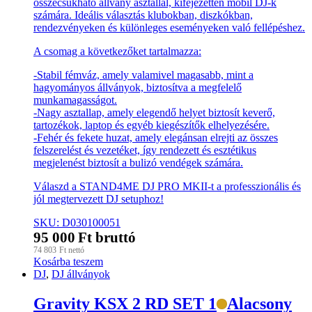
összecsukható állvány asztallal, kifejezetten mobil DJ-k
számára. Ideális választás klubokban, diszkókban,
rendezvényeken és különleges eseményeken való fellépéshez.
A csomag a következőket tartalmazza:
-Stabil fémváz, amely valamivel magasabb, mint a
hagyományos állványok, biztosítva a megfelelő
munkamagasságot.
-Nagy asztallap, amely elegendő helyet biztosít keverő,
tartozékok, laptop és egyéb kiegészítők elhelyezésére.
-Fehér és fekete huzat, amely elegánsan elrejti az összes
felszerelést és vezetéket, így rendezett és esztétikus
megjelenést biztosít a bulizó vendégek számára.
Válaszd a STAND4ME DJ PRO MKII-t a professzionális és
jól megtervezett DJ setuphoz!
SKU: D030100051
95 000
Ft
bruttó
74 803
Ft
nettó
Kosárba teszem
DJ
,
DJ állványok
Gravity KSX 2 RD SET 1
Alacsony