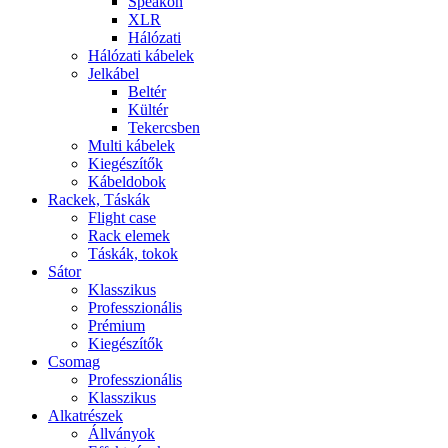
Speakon
XLR
Hálózati
Hálózati kábelek
Jelkábel
Beltér
Kültér
Tekercsben
Multi kábelek
Kiegészítők
Kábeldobok
Rackek, Táskák
Flight case
Rack elemek
Táskák, tokok
Sátor
Klasszikus
Professzionális
Prémium
Kiegészítők
Csomag
Professzionális
Klasszikus
Alkatrészek
Állványok