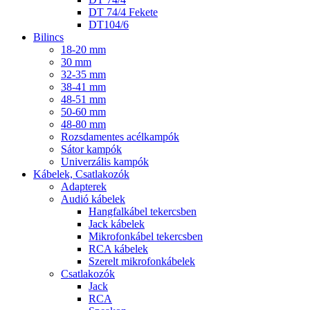
DT 74/4 Fekete
DT104/6
Bilincs
18-20 mm
30 mm
32-35 mm
38-41 mm
48-51 mm
50-60 mm
48-80 mm
Rozsdamentes acélkampók
Sátor kampók
Univerzális kampók
Kábelek, Csatlakozók
Adapterek
Audió kábelek
Hangfalkábel tekercsben
Jack kábelek
Mikrofonkábel tekercsben
RCA kábelek
Szerelt mikrofonkábelek
Csatlakozók
Jack
RCA