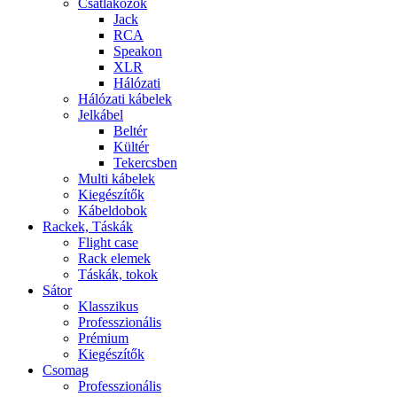
Csatlakozók
Jack
RCA
Speakon
XLR
Hálózati
Hálózati kábelek
Jelkábel
Beltér
Kültér
Tekercsben
Multi kábelek
Kiegészítők
Kábeldobok
Rackek, Táskák
Flight case
Rack elemek
Táskák, tokok
Sátor
Klasszikus
Professzionális
Prémium
Kiegészítők
Csomag
Professzionális