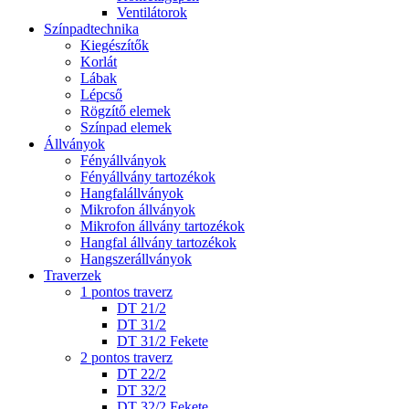
Ventilátorok
Színpadtechnika
Kiegészítők
Korlát
Lábak
Lépcső
Rögzítő elemek
Színpad elemek
Állványok
Fényállványok
Fényállvány tartozékok
Hangfalállványok
Mikrofon állványok
Mikrofon állvány tartozékok
Hangfal állvány tartozékok
Hangszerállványok
Traverzek
1 pontos traverz
DT 21/2
DT 31/2
DT 31/2 Fekete
2 pontos traverz
DT 22/2
DT 32/2
DT 32/2 Fekete