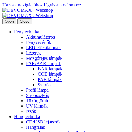
Ugrás a navigációhoz
Ugrás a tartalomhoz
Open
Close
Fénytechnika
Akkumulátoros
Fényvezérlők
LED effektlámpák
Lézerek
Mozgófejes lámpák
PAR/BAR lámpák
BAR lámpák
COB lámpák
PAR lámpák
Szűrők
Profil lámpa
Stroboszkóp
Tükörgömb
UV lámpák
Izzók
Hangtechnika
CD/USB lejátszók
Hangfalak