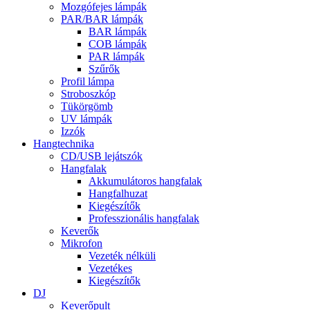
Mozgófejes lámpák
PAR/BAR lámpák
BAR lámpák
COB lámpák
PAR lámpák
Szűrők
Profil lámpa
Stroboszkóp
Tükörgömb
UV lámpák
Izzók
Hangtechnika
CD/USB lejátszók
Hangfalak
Akkumulátoros hangfalak
Hangfalhuzat
Kiegészítők
Professzionális hangfalak
Keverők
Mikrofon
Vezeték nélküli
Vezetékes
Kiegészítők
DJ
Keverőpult