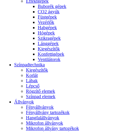
Effektgépek
Buborék gépek
CO2 ágyúk
Füstgépek
Vezérlők
Habgépek
Hógépek
Szikragépek
Lánggépek
Kiegészítők
Konfettigépek
Ventilátorok
Színpadtechnika
Kiegészítők
Korlát
Lábak
Lépcső
Rögzítő elemek
Színpad elemek
Állványok
Fényállványok
Fényállvány tartozékok
Hangfalállványok
Mikrofon állványok
Mikrofon állvány tartozékok