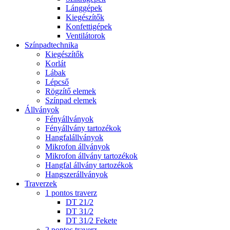
Lánggépek
Kiegészítők
Konfettigépek
Ventilátorok
Színpadtechnika
Kiegészítők
Korlát
Lábak
Lépcső
Rögzítő elemek
Színpad elemek
Állványok
Fényállványok
Fényállvány tartozékok
Hangfalállványok
Mikrofon állványok
Mikrofon állvány tartozékok
Hangfal állvány tartozékok
Hangszerállványok
Traverzek
1 pontos traverz
DT 21/2
DT 31/2
DT 31/2 Fekete
2 pontos traverz