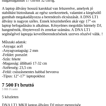
magasságállítás 17 cm-től 32 cm-ig.
A laptop állvány hosszú karokkal van felszerelve, amelyek jó
stabilitást biztosítanak az egész szerkezetnek, valamint a kiegészítő
gumihab megakadályozza a berendezés elcsúszását. A DNS LT1
állvány is nagyon széles. Ennek köszönhetően akár egy 17″-os
laptop befogadására is alkalmas. Kényelmes megoldás bármely DJ,
hangmérnök, fénytervező és zenekar számára. A DNA LT1
segítségével laptopja keverőberendezésének szerves részévé válik. !
Műszaki adatok:
-Anyaga: acél
-Anyagvastagság: 2 mm
-Felület: porszórt
-Szín: fekete
-Magasság: állítható 17-32 cm
-Szélesség: 23,5 cm
-Felül: csúszásmentes habbal bevonva
-Típus: 12″-17″ laptopokhoz
7 500
Ft
bruttó
5 906
Ft
nettó
5 készleten
DNA LT1 MKII laptop állvány DJ mixer mennyiség