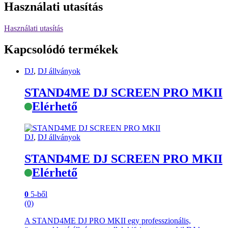
Használati utasítás
Használati utasítás
Kapcsolódó termékek
DJ
,
DJ állványok
STAND4ME DJ SCREEN PRO MKII
Elérhető
DJ
,
DJ állványok
STAND4ME DJ SCREEN PRO MKII
Elérhető
0
5-ből
(0)
A STAND4ME DJ PRO MKII egy professzionális,