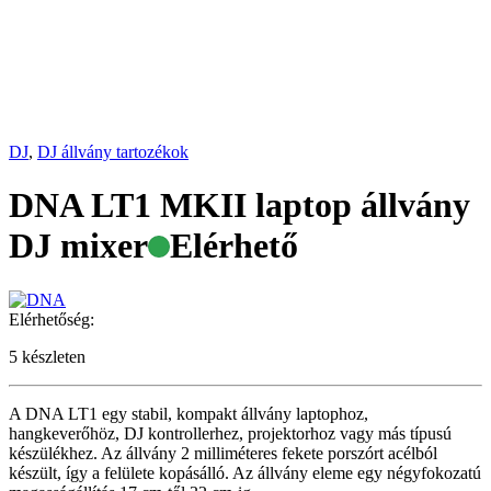
DJ
,
DJ állvány tartozékok
DNA LT1 MKII laptop állvány
DJ mixer
Elérhető
Elérhetőség:
5 készleten
A DNA LT1 egy stabil, kompakt állvány laptophoz,
hangkeverőhöz, DJ kontrollerhez, projektorhoz vagy más típusú
készülékhez. Az állvány 2 milliméteres fekete porszórt acélból
készült, így a felülete kopásálló. Az állvány eleme egy négyfokozatú