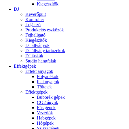
Kiegészítők
DJ
Keverőpult
Kontroller
Lejátszó
Produkciós eszközök
Fejhallgató
Kiegészítők
DJ állványok
DJ állvány tartozékok
DJ táskák
Studio hangfalak
Effektgépek
Effekt anyagok
Folyadékok
Illatanyagok
Töltetek
Effektgépek
Buborék gépek
CO2 ágyúk
Füstgépek
Vezérlők
Habgépek
Hógépek
Szikragépek