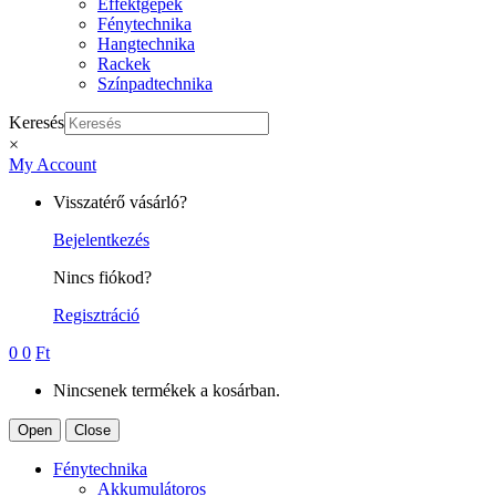
Effektgépek
Fénytechnika
Hangtechnika
Rackek
Színpadtechnika
Keresés
×
My Account
Visszatérő vásárló?
Bejelentkezés
Nincs fiókod?
Regisztráció
0
0
Ft
Nincsenek termékek a kosárban.
Open
Close
Fénytechnika
Akkumulátoros