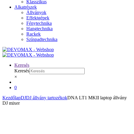
Klasszikus
Alkatrészek
Állványok
Effektgépek
Fénytechnika
Hangtechnika
Rackek
Színpadtechnika
Keresés
Keresés
×
0
Kezdőlap
DJ
DJ állvány tartozékok
DNA LT1 MKII laptop állvány
DJ mixer