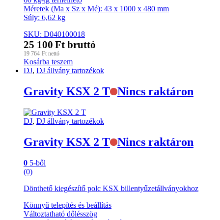
Méretek (Ma x Sz x Mé): 43 x 1000 x 480 mm
Súly: 6,62 kg
SKU: D040100018
25 100
Ft
bruttó
19 764
Ft
nettó
Kosárba teszem
DJ
,
DJ állvány tartozékok
Gravity KSX 2 T
Nincs raktáron
DJ
,
DJ állvány tartozékok
Gravity KSX 2 T
Nincs raktáron
0
5-ből
(0)
Dönthető kiegészítő polc KSX billentyűzetállványokhoz
Könnyű telepítés és beállítás
Változtatható dőlésszög