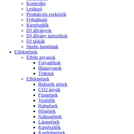
Kontroller
Lejátszó
Produkciós eszközök
Fejhallgató
Kiegészítők
DJ állványok
DJ állvány tartozékok
DJ táskák
Studio hangfalak
Effektgépek
Effekt anyagok
Folyadékok
Illatanyagok
Töltetek
Effektgépek
Buborék gépek
CO2 ágyúk
Füstgépek
Vezérlők
Habgépek
Hógépek
Szikragépek
Lánggépek
Kiegészítők
Konfettigépek