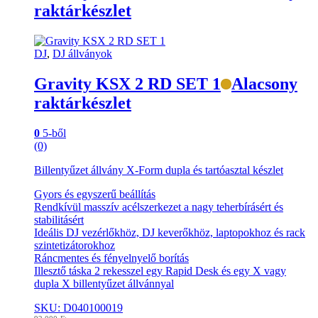
raktárkészlet
DJ
,
DJ állványok
Gravity KSX 2 RD SET 1
Alacsony
raktárkészlet
0
5-ből
(0)
Billentyűzet állvány X-Form dupla és tartóasztal készlet
Gyors és egyszerű beállítás
Rendkívül masszív acélszerkezet a nagy teherbírásért és
stabilitásért
Ideális DJ vezérlőkhöz, DJ keverőkhöz, laptopokhoz és rack
szintetizátorokhoz
Ráncmentes és fényelnyelő borítás
Illesztő táska 2 rekesszel egy Rapid Desk és egy X vagy
dupla X billentyűzet állvánnyal
SKU: D040100019