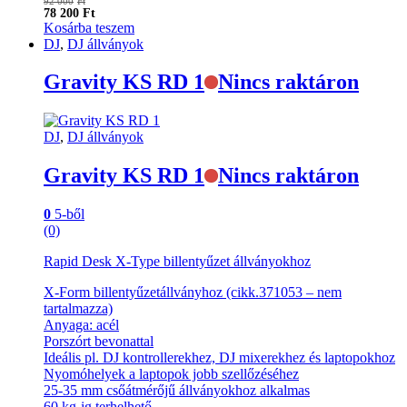
92 000
Ft
78 200
Ft
Kosárba teszem
DJ
,
DJ állványok
Gravity KS RD 1
Nincs raktáron
DJ
,
DJ állványok
Gravity KS RD 1
Nincs raktáron
0
5-ből
(0)
Rapid Desk X-Type billentyűzet állványokhoz
X-Form billentyűzetállványhoz (cikk.371053 – nem
tartalmazza)
Anyaga: acél
Porszórt bevonattal
Ideális pl. DJ kontrollerekhez, DJ mixerekhez és laptopokhoz
Nyomóhelyek a laptopok jobb szellőzéséhez
25-35 mm csőátmérőjű állványokhoz alkalmas
60 kg-ig terhelhető