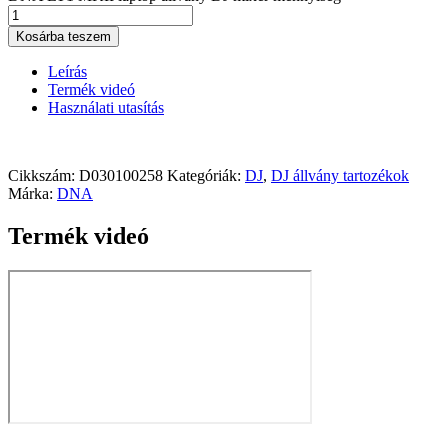
Kosárba teszem
Leírás
Termék videó
Használati utasítás
Cikkszám:
D030100258
Kategóriák:
DJ
,
DJ állvány tartozékok
Márka:
DNA
Termék videó