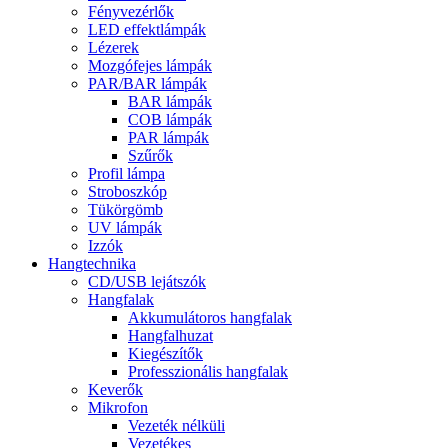
Fényvezérlők
LED effektlámpák
Lézerek
Mozgófejes lámpák
PAR/BAR lámpák
BAR lámpák
COB lámpák
PAR lámpák
Szűrők
Profil lámpa
Stroboszkóp
Tükörgömb
UV lámpák
Izzók
Hangtechnika
CD/USB lejátszók
Hangfalak
Akkumulátoros hangfalak
Hangfalhuzat
Kiegészítők
Professzionális hangfalak
Keverők
Mikrofon
Vezeték nélküli
Vezetékes