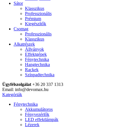
Sátor
Klasszikus
Professzionális
Prémium
Kiegészítők
Csomag
Professzionális
Klasszikus
Alkatrészek
Állványok
Effektgépek
Fénytechnika
Hangtechnika
Rackek
Színpadtechnika
Ügyfélszolgálat
+36 20 337 1313
Email: info@devomax.hu
Kategóriák
Fénytechnika
Akkumulátoros
Fényvezérlők
LED effektlámpák
Lézerek