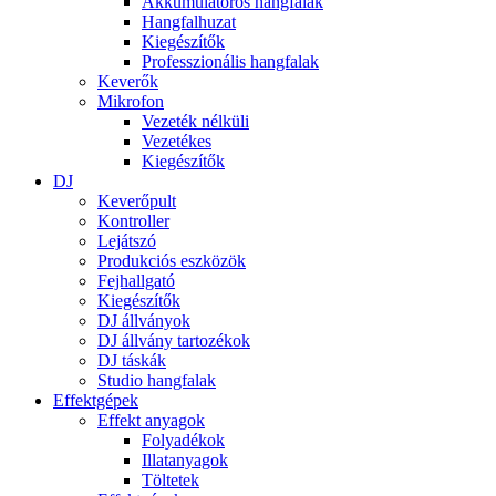
Akkumulátoros hangfalak
Hangfalhuzat
Kiegészítők
Professzionális hangfalak
Keverők
Mikrofon
Vezeték nélküli
Vezetékes
Kiegészítők
DJ
Keverőpult
Kontroller
Lejátszó
Produkciós eszközök
Fejhallgató
Kiegészítők
DJ állványok
DJ állvány tartozékok
DJ táskák
Studio hangfalak
Effektgépek
Effekt anyagok
Folyadékok
Illatanyagok
Töltetek