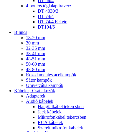
DT 54/4
4 pontos téglalap traverz
DT 4030/3
DT 74/4
DT 74/4 Fekete
DT104/6
Bilincs
18-20 mm
30 mm
32-35 mm
38-41 mm
48-51 mm
50-60 mm
48-80 mm
Rozsdamentes acélkampók
Sátor kampók
Univerzális kampók
Kábelek, Csatlakozók
Adapterek
Audió kábelek
Hangfalkábel tekercsben
Jack kábelek
Mikrofonkábel tekercsben
RCA kábelek
Szerelt mikrofonkábelek