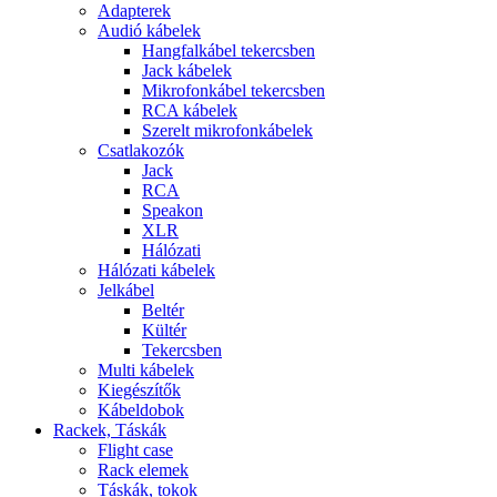
Adapterek
Audió kábelek
Hangfalkábel tekercsben
Jack kábelek
Mikrofonkábel tekercsben
RCA kábelek
Szerelt mikrofonkábelek
Csatlakozók
Jack
RCA
Speakon
XLR
Hálózati
Hálózati kábelek
Jelkábel
Beltér
Kültér
Tekercsben
Multi kábelek
Kiegészítők
Kábeldobok
Rackek, Táskák
Flight case
Rack elemek
Táskák, tokok