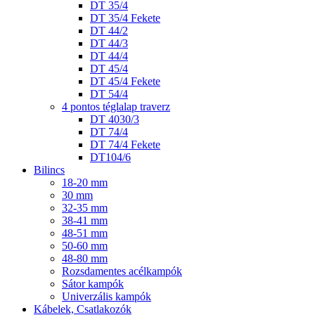
DT 35/4
DT 35/4 Fekete
DT 44/2
DT 44/3
DT 44/4
DT 45/4
DT 45/4 Fekete
DT 54/4
4 pontos téglalap traverz
DT 4030/3
DT 74/4
DT 74/4 Fekete
DT104/6
Bilincs
18-20 mm
30 mm
32-35 mm
38-41 mm
48-51 mm
50-60 mm
48-80 mm
Rozsdamentes acélkampók
Sátor kampók
Univerzális kampók
Kábelek, Csatlakozók