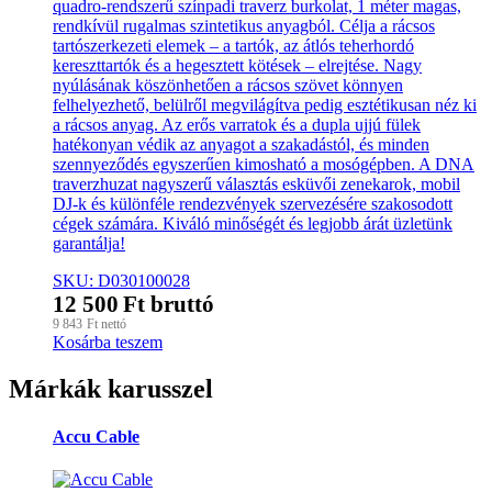
quadro-rendszerű színpadi traverz burkolat, 1 méter magas,
rendkívül rugalmas szintetikus anyagból. Célja a rácsos
tartószerkezeti elemek – a tartók, az átlós teherhordó
kereszttartók és a hegesztett kötések – elrejtése. Nagy
nyúlásának köszönhetően a rácsos szövet könnyen
felhelyezhető, belülről megvilágítva pedig esztétikusan néz ki
a rácsos anyag. Az erős varratok és a dupla ujjú fülek
hatékonyan védik az anyagot a szakadástól, és minden
szennyeződés egyszerűen kimosható a mosógépben. A DNA
traverzhuzat nagyszerű választás esküvői zenekarok, mobil
DJ-k és különféle rendezvények szervezésére szakosodott
cégek számára. Kiváló minőségét és legjobb árát üzletünk
garantálja!
SKU: D030100028
12 500
Ft
bruttó
9 843
Ft
nettó
Kosárba teszem
Márkák karusszel
Accu Cable