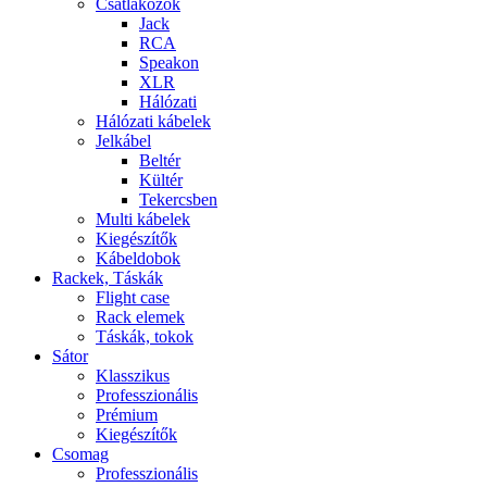
Csatlakozók
Jack
RCA
Speakon
XLR
Hálózati
Hálózati kábelek
Jelkábel
Beltér
Kültér
Tekercsben
Multi kábelek
Kiegészítők
Kábeldobok
Rackek, Táskák
Flight case
Rack elemek
Táskák, tokok
Sátor
Klasszikus
Professzionális
Prémium
Kiegészítők
Csomag
Professzionális