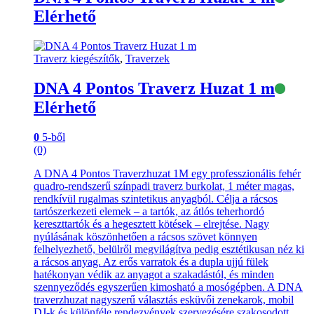
Elérhető
Traverz kiegészítők
,
Traverzek
DNA 4 Pontos Traverz Huzat 1 m
Elérhető
0
5-ből
(0)
A DNA 4 Pontos Traverzhuzat 1M egy professzionális fehér
quadro-rendszerű színpadi traverz burkolat, 1 méter magas,
rendkívül rugalmas szintetikus anyagból. Célja a rácsos
tartószerkezeti elemek – a tartók, az átlós teherhordó
kereszttartók és a hegesztett kötések – elrejtése. Nagy
nyúlásának köszönhetően a rácsos szövet könnyen
felhelyezhető, belülről megvilágítva pedig esztétikusan néz ki
a rácsos anyag. Az erős varratok és a dupla ujjú fülek
hatékonyan védik az anyagot a szakadástól, és minden
szennyeződés egyszerűen kimosható a mosógépben. A DNA
traverzhuzat nagyszerű választás esküvői zenekarok, mobil
DJ-k és különféle rendezvények szervezésére szakosodott