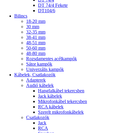
DT 74/4 Fekete
DT104/6
Bilincs
18-20 mm
30 mm
32-35 mm
38-41 mm
48-51 mm
50-60 mm
48-80 mm
Rozsdamentes acélkampók
Sátor kampók
Univerzális kampók
Kábelek, Csatlakozók
Adapterek
Audió kábelek
Hangfalkábel tekercsben
Jack kábelek
Mikrofonkábel tekercsben
RCA kábelek
Szerelt mikrofonkábelek
Csatlakozók
Jack
RCA