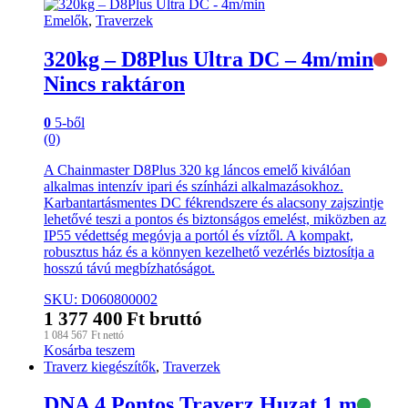
Emelők
,
Traverzek
320kg – D8Plus Ultra DC – 4m/min
Nincs raktáron
0
5-ből
(0)
A Chainmaster D8Plus 320 kg láncos emelő kiválóan
alkalmas intenzív ipari és színházi alkalmazásokhoz.
Karbantartásmentes DC fékrendszere és alacsony zajszintje
lehetővé teszi a pontos és biztonságos emelést, miközben az
IP55 védettség megóvja a portól és víztől. A kompakt,
robusztus ház és a könnyen kezelhető vezérlés biztosítja a
hosszú távú megbízhatóságot.
SKU: D060800002
1 377 400
Ft
bruttó
1 084 567
Ft
nettó
Kosárba teszem
Traverz kiegészítők
,
Traverzek
DNA 4 Pontos Traverz Huzat 1 m