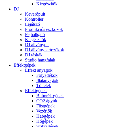
Kiegészítők
DJ
Keverőpult
Kontroller
Lejátszó
Produkciós eszközök
Fejhallgató
Kiegészítők
DJ állványok
DJ állvány tartozékok
DJ táskák
Studio hangfalak
Effektgépek
Effekt anyagok
Folyadékok
Illatanyagok
Töltetek
Effektgépek
Buborék gépek
CO2 ágyúk
Füstgépek
Vezérlők
Habgépek
Hógépek
Szikragépek