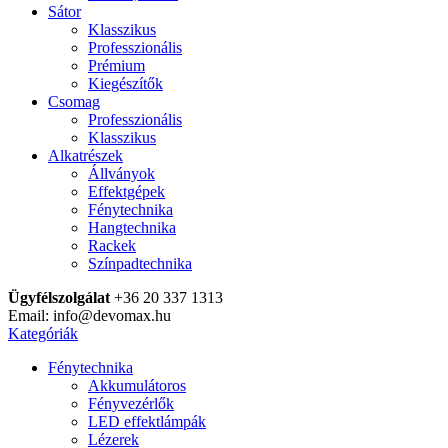
Sátor
Klasszikus
Professzionális
Prémium
Kiegészítők
Csomag
Professzionális
Klasszikus
Alkatrészek
Állványok
Effektgépek
Fénytechnika
Hangtechnika
Rackek
Színpadtechnika
Ügyfélszolgálat
+36 20 337 1313
Email: info@devomax.hu
Kategóriák
Fénytechnika
Akkumulátoros
Fényvezérlők
LED effektlámpák
Lézerek