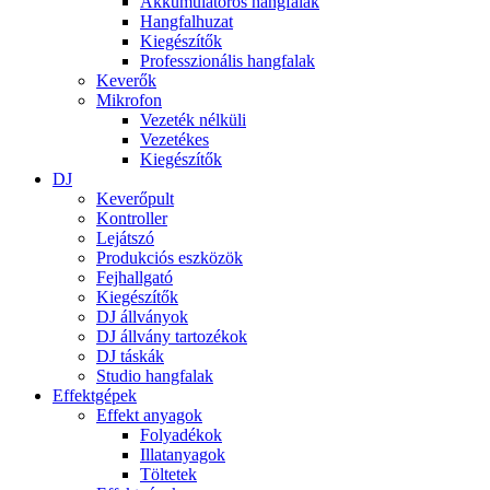
Akkumulátoros hangfalak
Hangfalhuzat
Kiegészítők
Professzionális hangfalak
Keverők
Mikrofon
Vezeték nélküli
Vezetékes
Kiegészítők
DJ
Keverőpult
Kontroller
Lejátszó
Produkciós eszközök
Fejhallgató
Kiegészítők
DJ állványok
DJ állvány tartozékok
DJ táskák
Studio hangfalak
Effektgépek
Effekt anyagok
Folyadékok
Illatanyagok
Töltetek