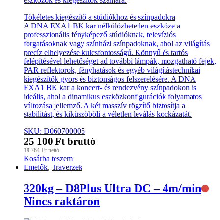
eszközök és kiegészítők számára.
Tökéletes kiegészítő a stúdiókhoz és színpadokra
A DNA EXA1 BK kar nélkülözhetetlen eszköze a
professzionális fényképező stúdióknak, televíziós
forgatásoknak vagy színházi színpadoknak, ahol az világítás
precíz elhelyezése kulcsfontosságú. Könnyű és tartós
felépítésével lehetőséget ad további lámpák, mozgatható fejek,
PAR reflektorok, fényhatások és egyéb világítástechnikai
kiegészítők gyors és biztonságos felszerelésére. A DNA
EXA1 BK kar a koncert- és rendezvény színpadokon is
ideális, ahol a dinamikus eszközkonfigurációk folyamatos
változása jellemző. A két masszív rögzítő biztosítja a
stabilitást, és kiküszöböli a véletlen leválás kockázatát.
SKU: D060700005
25 100
Ft
bruttó
19 764
Ft
nettó
Kosárba teszem
Emelők
,
Traverzek
320kg – D8Plus Ultra DC – 4m/min
Nincs raktáron