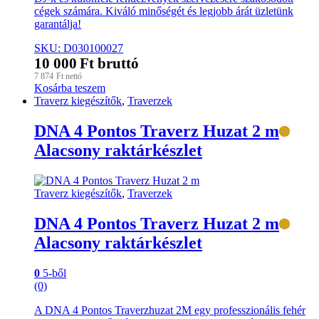
cégek számára. Kiváló minőségét és legjobb árát üzletünk
garantálja!
SKU: D030100027
10 000
Ft
bruttó
7 874
Ft
nettó
Kosárba teszem
Traverz kiegészítők
,
Traverzek
DNA 4 Pontos Traverz Huzat 2 m
Alacsony raktárkészlet
Traverz kiegészítők
,
Traverzek
DNA 4 Pontos Traverz Huzat 2 m
Alacsony raktárkészlet
0
5-ből
(0)
A DNA 4 Pontos Traverzhuzat 2M egy professzionális fehér