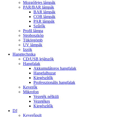
Mozgófejes lámpák
PAR/BAR lámpák
BAR lámpák
COB lámpák
PAR lámpák
Szűrők
Profil lámpa
Stroboszkóp
Tükörgömb
UV lámpák
Izzók
Hangtechnika
CD/USB lejátszók
Hangfalak
Akkumulátoros hangfalak
Hangfalhuzat
Kiegészítők
Professzionális hangfalak
Keverők
Mikrofon
Vezeték nélküli
Vezetékes
Kiegészítők
DJ
Keverőpult