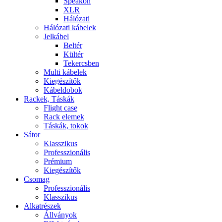
Speakon
XLR
Hálózati
Hálózati kábelek
Jelkábel
Beltér
Kültér
Tekercsben
Multi kábelek
Kiegészítők
Kábeldobok
Rackek, Táskák
Flight case
Rack elemek
Táskák, tokok
Sátor
Klasszikus
Professzionális
Prémium
Kiegészítők
Csomag
Professzionális
Klasszikus
Alkatrészek
Állványok