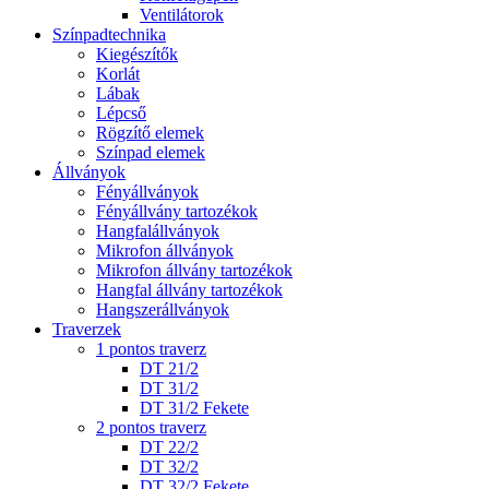
Ventilátorok
Színpadtechnika
Kiegészítők
Korlát
Lábak
Lépcső
Rögzítő elemek
Színpad elemek
Állványok
Fényállványok
Fényállvány tartozékok
Hangfalállványok
Mikrofon állványok
Mikrofon állvány tartozékok
Hangfal állvány tartozékok
Hangszerállványok
Traverzek
1 pontos traverz
DT 21/2
DT 31/2
DT 31/2 Fekete
2 pontos traverz
DT 22/2
DT 32/2
DT 32/2 Fekete