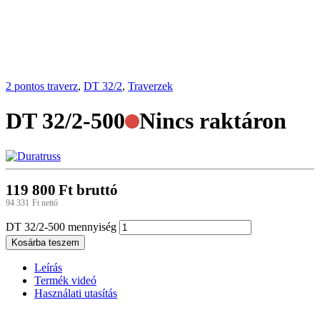
2 pontos traverz
,
DT 32/2
,
Traverzek
DT 32/2-500
Nincs raktáron
119 800
Ft
bruttó
94 331
Ft
nettó
DT 32/2-500 mennyiség
Kosárba teszem
Leírás
Termék videó
Használati utasítás