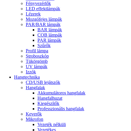
Fényvezérlők
LED effektlámpák
Lézerek
Mozgófejes lámpák
PAR/BAR lámpák
BAR lámpák
COB lámpák
PAR lámpák
Szűrők
Profil lámpa
Stroboszkóp
Tükörgömb
UV lámpák
Izzók
Hangtechnika
CD/USB lejátszók
Hangfalak
Akkumulátoros hangfalak
Hangfalhuzat
Kiegészítők
Professzionális hangfalak
Keverők
Mikrofon
Vezeték nélküli
Vezetékes