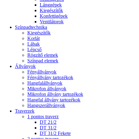
Lánggépek
Kiegészítők
Konfettigépek
Ventilátorok
Színpadtechnika
Kiegészítők
Korlát
Lábak
Lépcső
Rögzítő elemek
Színpad elemek
Állványok
Fényállványok
Fényállvány tartozékok
Hangfalállványok
Mikrofon állványok
Mikrofon állvány tartozékok
Hangfal állvány tartozékok
Hangszerállványok
Traverzek
1 pontos traverz
DT 21/2
DT 31/2
DT 31/2 Fekete
2 pontos traverz