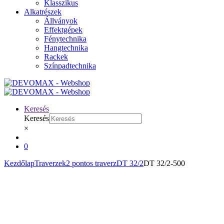
Klasszikus
Alkatrészek
Állványok
Effektgépek
Fénytechnika
Hangtechnika
Rackek
Színpadtechnika
Keresés
Keresés
×
0
Kezdőlap
Traverzek
2 pontos traverz
DT 32/2
DT 32/2-500