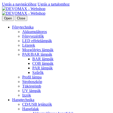
Ugrás a navigációhoz
Ugrás a tartalomhoz
Open
Close
Fénytechnika
Akkumulátoros
Fényvezérlők
LED effektlámpák
Lézerek
Mozgófejes lámpák
PAR/BAR lámpák
BAR lámpák
COB lámpák
PAR lámpák
Szűrők
Profil lámpa
Stroboszkóp
Tükörgömb
UV lámpák
Izzók
Hangtechnika
CD/USB lejátszók
Hangfalak