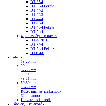
DT 35/4
DT 35/4 Fekete
DT 44/2
DT 44/3
DT 44/4
DT 45/4
DT 45/4 Fekete
DT 54/4
4 pontos téglalap traverz
DT 4030/3
DT 74/4
DT 74/4 Fekete
DT104/6
Bilincs
18-20 mm
30 mm
32-35 mm
38-41 mm
48-51 mm
50-60 mm
48-80 mm
Rozsdamentes acélkampók
Sátor kampók
Univerzális kampók
Kábelek, Csatlakozók