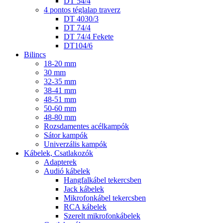
DT 54/4
4 pontos téglalap traverz
DT 4030/3
DT 74/4
DT 74/4 Fekete
DT104/6
Bilincs
18-20 mm
30 mm
32-35 mm
38-41 mm
48-51 mm
50-60 mm
48-80 mm
Rozsdamentes acélkampók
Sátor kampók
Univerzális kampók
Kábelek, Csatlakozók
Adapterek
Audió kábelek
Hangfalkábel tekercsben
Jack kábelek
Mikrofonkábel tekercsben
RCA kábelek
Szerelt mikrofonkábelek