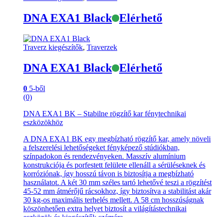
DNA EXA1 Black
Elérhető
Traverz kiegészítők
,
Traverzek
DNA EXA1 Black
Elérhető
0
5-ből
(0)
DNA EXA1 BK – Stabilne rögzítő kar fénytechnikai
eszközökhöz
A DNA EXA1 BK egy megbízható rögzítő kar, amely növeli
a felszerelési lehetőségeket fényképező stúdiókban,
színpadokon és rendezvényeken. Masszív alumínium
konstrukciója és porfestett felülete ellenáll a sérüléseknek és
korróziónak, így hosszú távon is biztosítja a megbízható
használatot. A két 30 mm széles tartó lehetővé teszi a rögzítést
45-52 mm átmérőjű rácsokhoz, így biztosítva a stabilitást akár
30 kg-os maximális terhelés mellett. A 58 cm hosszúságnak
köszönhetően extra helyet biztosít a világítástechnikai