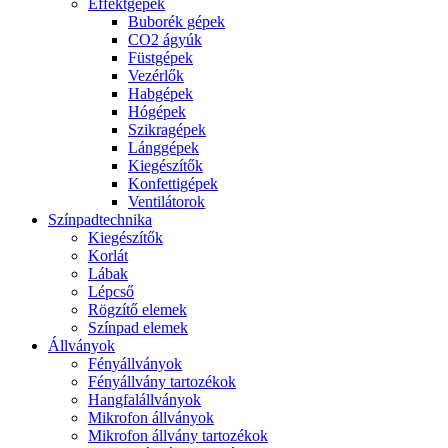
Effektgépek
Buborék gépek
CO2 ágyúk
Füstgépek
Vezérlők
Habgépek
Hógépek
Szikragépek
Lánggépek
Kiegészítők
Konfettigépek
Ventilátorok
Színpadtechnika
Kiegészítők
Korlát
Lábak
Lépcső
Rögzítő elemek
Színpad elemek
Állványok
Fényállványok
Fényállvány tartozékok
Hangfalállványok
Mikrofon állványok
Mikrofon állvány tartozékok