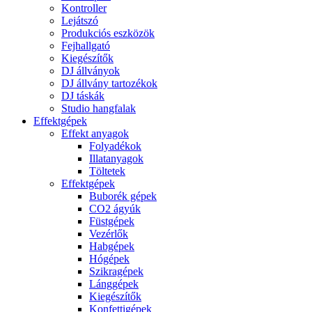
Kontroller
Lejátszó
Produkciós eszközök
Fejhallgató
Kiegészítők
DJ állványok
DJ állvány tartozékok
DJ táskák
Studio hangfalak
Effektgépek
Effekt anyagok
Folyadékok
Illatanyagok
Töltetek
Effektgépek
Buborék gépek
CO2 ágyúk
Füstgépek
Vezérlők
Habgépek
Hógépek
Szikragépek
Lánggépek
Kiegészítők
Konfettigépek