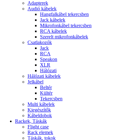
Adapterek
Audió kábelek
Hangfalkábel tekercsben
Jack kábelek
Mikrofonkábel tekercsben
RCA kábelek
Szerelt mikrofonkábelek
Csatlakozók
Jack
RCA
Speakon
XLR
Hálózati
Hálózati kábelek
Jelkábel
Beltér
Kültér
Tekercsben
Multi kábelek
Kiegészítők
Kábeldobok
Rackek, Táskák
Flight case
Rack elemek
Táskák, tokok