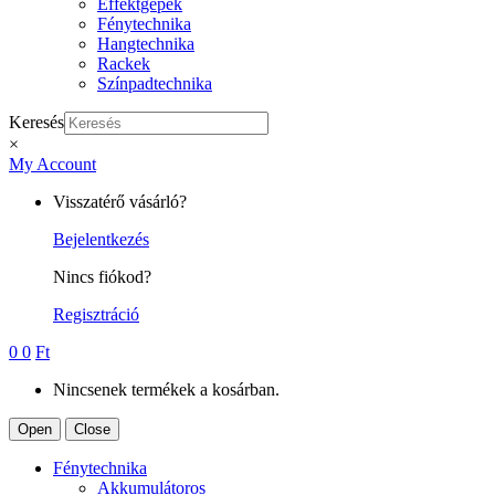
Effektgépek
Fénytechnika
Hangtechnika
Rackek
Színpadtechnika
Keresés
×
My Account
Visszatérő vásárló?
Bejelentkezés
Nincs fiókod?
Regisztráció
0
0
Ft
Nincsenek termékek a kosárban.
Open
Close
Fénytechnika
Akkumulátoros