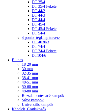
DT 35/4
DT 35/4 Fekete
DT 44/2
DT 44/3
DT 44/4
DT 45/4
DT 45/4 Fekete
DT 54/4
4 pontos téglalap traverz
DT 4030/3
DT 74/4
DT 74/4 Fekete
DT104/6
Bilincs
18-20 mm
30 mm
32-35 mm
38-41 mm
48-51 mm
50-60 mm
48-80 mm
Rozsdamentes acélkampók
Sátor kampók
Univerzális kampók
Kábelek, Csatlakozók