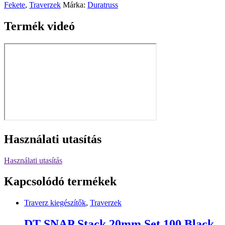
Fekete
,
Traverzek
Márka:
Duratruss
Termék videó
Használati utasítás
Használati utasítás
Kapcsolódó termékek
Traverz kiegészítők
,
Traverzek
DT SNAP Stack 20mm Set 100 Black