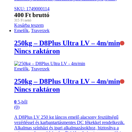
SKU: 1749000114
400
Ft
bruttó
315
Ft
nettó
Kosárba teszem
Emelők
,
Traverzek
250kg – D8Plus Ultra LV – 4m/min
Nincs raktáron
Emelők
,
Traverzek
250kg – D8Plus Ultra LV – 4m/min
Nincs raktáron
0
5-ből
(0)
A D8Plus LV 250 kg láncos emelő alacsony feszültségű
vezérléssel és karbantartásmentes DC fékekkel rendelkezik.
Alkalmas színházi és ipari alkalmazásokhoz, biztosítva a