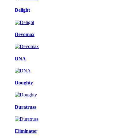
Delight
Devomax
DNA
Doughty
Duratruss
Eliminator