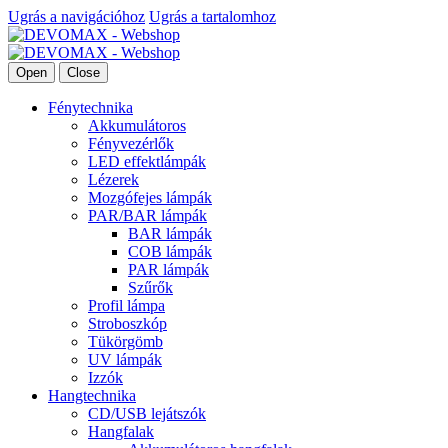
Ugrás a navigációhoz
Ugrás a tartalomhoz
Open
Close
Fénytechnika
Akkumulátoros
Fényvezérlők
LED effektlámpák
Lézerek
Mozgófejes lámpák
PAR/BAR lámpák
BAR lámpák
COB lámpák
PAR lámpák
Szűrők
Profil lámpa
Stroboszkóp
Tükörgömb
UV lámpák
Izzók
Hangtechnika
CD/USB lejátszók
Hangfalak