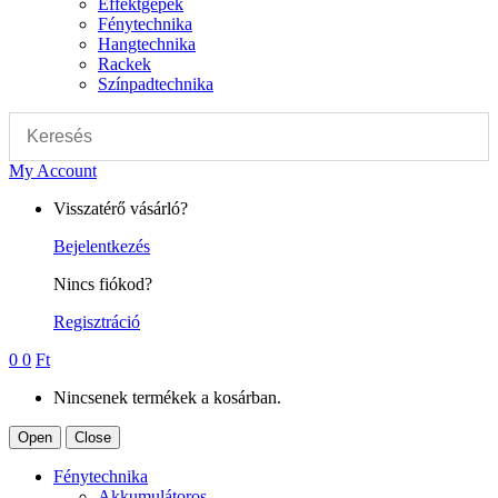
Effektgépek
Fénytechnika
Hangtechnika
Rackek
Színpadtechnika
My Account
Visszatérő vásárló?
Bejelentkezés
Nincs fiókod?
Regisztráció
0
0
Ft
Nincsenek termékek a kosárban.
Open
Close
Fénytechnika
Akkumulátoros