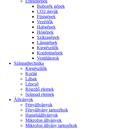
Effektgépek
Buborék gépek
CO2 ágyúk
Füstgépek
Vezérlők
Habgépek
Hógépek
Szikragépek
Lánggépek
Kiegészítők
Konfettigépek
Ventilátorok
Színpadtechnika
Kiegészítők
Korlát
Lábak
Lépcső
Rögzítő elemek
Színpad elemek
Állványok
Fényállványok
Fényállvány tartozékok
Hangfalállványok
Mikrofon állványok
Mikrofon állvány tartozékok