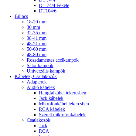
DT 74/4 Fekete
DT104/6
Bilincs
18-20 mm
30 mm
32-35 mm
38-41 mm
48-51 mm
50-60 mm
48-80 mm
Rozsdamentes acélkampók
Sátor kampók
Univerzális kampók
Kábelek, Csatlakozók
Adapterek
Audió kábelek
Hangfalkábel tekercsben
Jack kábelek
Mikrofonkábel tekercsben
RCA kábelek
Szerelt mikrofonkábelek
Csatlakozók
Jack
RCA