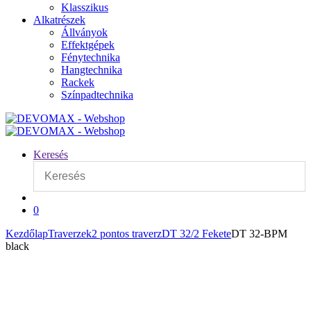
Klasszikus
Alkatrészek
Állványok
Effektgépek
Fénytechnika
Hangtechnika
Rackek
Színpadtechnika
Keresés
0
Kezdőlap
Traverzek
2 pontos traverz
DT 32/2 Fekete
DT 32-BPM
black