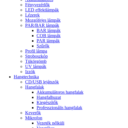
Fényvezérlők
LED effektlámpák
Lézerek
Mozgófejes lámpák
PAR/BAR lámpák
BAR lámpák
COB lámpák
PAR lámpák
Szűrők
Profil lámpa
Stroboszkóp
Tükörgömb
UV lámpák
Izzók
Hangtechnika
CD/USB lejátszók
Hangfalak
Akkumulátoros hangfalak
Hangfalhuzat
Kiegészítők
Professzionális hangfalak
Keverők
Mikrofon
Vezeték nélküli