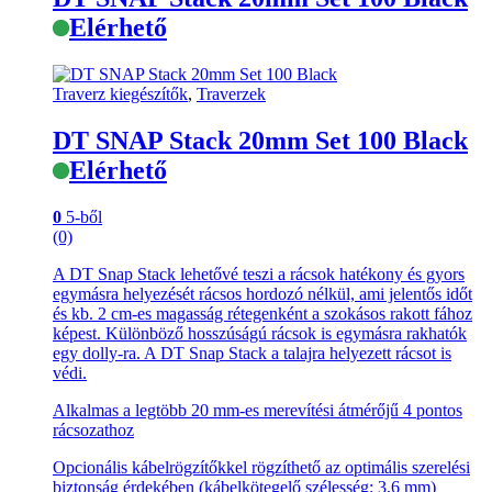
Elérhető
Traverz kiegészítők
,
Traverzek
DT SNAP Stack 20mm Set 100 Black
Elérhető
0
5-ből
(0)
A DT Snap Stack lehetővé teszi a rácsok hatékony és gyors
egymásra helyezését rácsos hordozó nélkül, ami jelentős időt
és kb. 2 cm-es magasság rétegenként a szokásos rakott fához
képest. Különböző hosszúságú rácsok is egymásra rakhatók
egy dolly-ra. A DT Snap Stack a talajra helyezett rácsot is
védi.
Alkalmas a legtöbb 20 mm-es merevítési átmérőjű 4 pontos
rácsozathoz
Opcionális kábelrögzítőkkel rögzíthető az optimális szerelési
biztonság érdekében (kábelkötegelő szélesség: 3,6 mm)