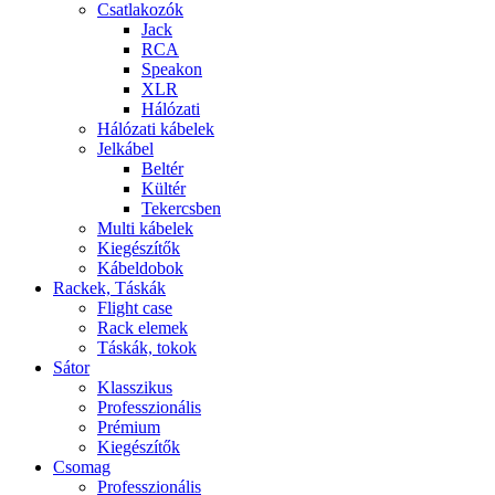
Csatlakozók
Jack
RCA
Speakon
XLR
Hálózati
Hálózati kábelek
Jelkábel
Beltér
Kültér
Tekercsben
Multi kábelek
Kiegészítők
Kábeldobok
Rackek, Táskák
Flight case
Rack elemek
Táskák, tokok
Sátor
Klasszikus
Professzionális
Prémium
Kiegészítők
Csomag
Professzionális