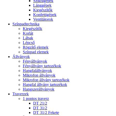
Szikragépek
Lánggépek
Kiegészítők
Konfettigépek
Ventilátorok
Színpadtechnika
Kiegészítők
Korlát
Lábak
Lépcső
Rögzítő elemek
Színpad elemek
Állványok
Fényállványok
Fényállvány tartozékok
Hangfalállványok
Mikrofon állványok
Mikrofon állvány tartozékok
Hangfal állvány tartozékok
Hangszerállványok
Traverzek
1 pontos traverz
DT 21/2
DT 31/2
DT 31/2 Fekete