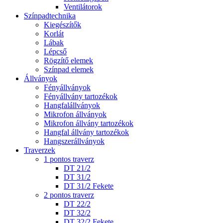
Ventilátorok
Színpadtechnika
Kiegészítők
Korlát
Lábak
Lépcső
Rögzítő elemek
Színpad elemek
Állványok
Fényállványok
Fényállvány tartozékok
Hangfalállványok
Mikrofon állványok
Mikrofon állvány tartozékok
Hangfal állvány tartozékok
Hangszerállványok
Traverzek
1 pontos traverz
DT 21/2
DT 31/2
DT 31/2 Fekete
2 pontos traverz
DT 22/2
DT 32/2
DT 32/2 Fekete