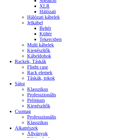
Speakon
XLR
Hálózati
Hálózati kábelek
Jelkábel
Beltér
Kültér
Tekercsben
Multi kábelek
Kiegészítők
Kábeldobok
Rackek, Táskák
Flight case
Rack elemek
Táskák, tokok
Sátor
Klasszikus
Professzionális
Prémium
Kiegészítők
Csomag
Professzionális
Klasszikus
Alkatrészek
Állványok