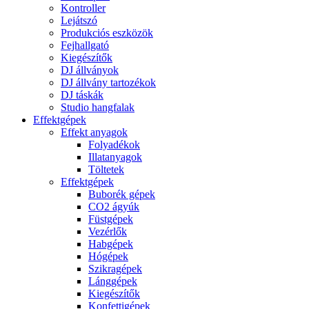
Kontroller
Lejátszó
Produkciós eszközök
Fejhallgató
Kiegészítők
DJ állványok
DJ állvány tartozékok
DJ táskák
Studio hangfalak
Effektgépek
Effekt anyagok
Folyadékok
Illatanyagok
Töltetek
Effektgépek
Buborék gépek
CO2 ágyúk
Füstgépek
Vezérlők
Habgépek
Hógépek
Szikragépek
Lánggépek
Kiegészítők
Konfettigépek