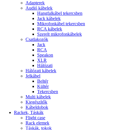
Adapterek
Audió kábelek
Hangfalkábel tekercsben
Jack kábelek
Mikrofonkábel tekercsben
RCA kábelek
Szerelt mikrofonkábelek
Csatlakozók
Jack
RCA
Speakon
XLR
Hálózati
Hálózati kábelek
Jelkábel
Beltér
Kültér
Tekercsben
Multi kábelek
Kiegészítők
Kábeldobok
Rackek, Táskák
Flight case
Rack elemek
Táskák, tokok