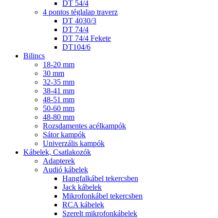
DT 54/4
4 pontos téglalap traverz
DT 4030/3
DT 74/4
DT 74/4 Fekete
DT104/6
Bilincs
18-20 mm
30 mm
32-35 mm
38-41 mm
48-51 mm
50-60 mm
48-80 mm
Rozsdamentes acélkampók
Sátor kampók
Univerzális kampók
Kábelek, Csatlakozók
Adapterek
Audió kábelek
Hangfalkábel tekercsben
Jack kábelek
Mikrofonkábel tekercsben
RCA kábelek
Szerelt mikrofonkábelek