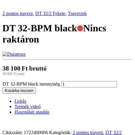
2 pontos traverz
,
DT 32/2 Fekete
,
Traverzek
DT 32-BPM black
Nincs
raktáron
38 100
Ft
bruttó
30 000
Ft
nettó
DT 32-BPM black mennyiség
Kosárba teszem
Leírás
Termék videó
Használati utasítás
Cikkszám:
1722400006
Kategóriák:
2 pontos traverz
,
DT 32/2