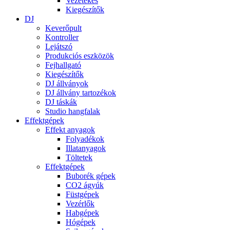
Vezetékes
Kiegészítők
DJ
Keverőpult
Kontroller
Lejátszó
Produkciós eszközök
Fejhallgató
Kiegészítők
DJ állványok
DJ állvány tartozékok
DJ táskák
Studio hangfalak
Effektgépek
Effekt anyagok
Folyadékok
Illatanyagok
Töltetek
Effektgépek
Buborék gépek
CO2 ágyúk
Füstgépek
Vezérlők
Habgépek
Hógépek