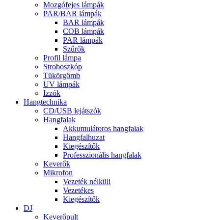
Mozgófejes lámpák
PAR/BAR lámpák
BAR lámpák
COB lámpák
PAR lámpák
Szűrők
Profil lámpa
Stroboszkóp
Tükörgömb
UV lámpák
Izzók
Hangtechnika
CD/USB lejátszók
Hangfalak
Akkumulátoros hangfalak
Hangfalhuzat
Kiegészítők
Professzionális hangfalak
Keverők
Mikrofon
Vezeték nélküli
Vezetékes
Kiegészítők
DJ
Keverőpult