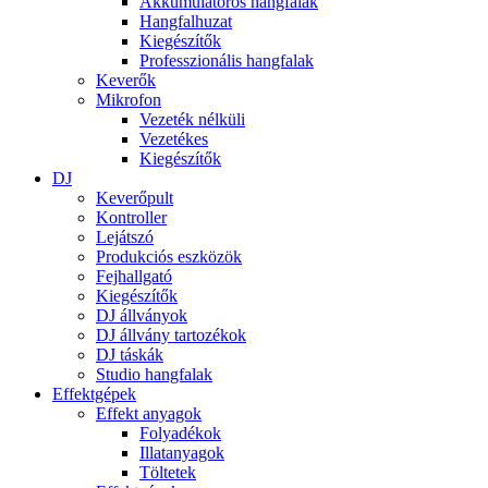
Akkumulátoros hangfalak
Hangfalhuzat
Kiegészítők
Professzionális hangfalak
Keverők
Mikrofon
Vezeték nélküli
Vezetékes
Kiegészítők
DJ
Keverőpult
Kontroller
Lejátszó
Produkciós eszközök
Fejhallgató
Kiegészítők
DJ állványok
DJ állvány tartozékok
DJ táskák
Studio hangfalak
Effektgépek
Effekt anyagok
Folyadékok
Illatanyagok
Töltetek