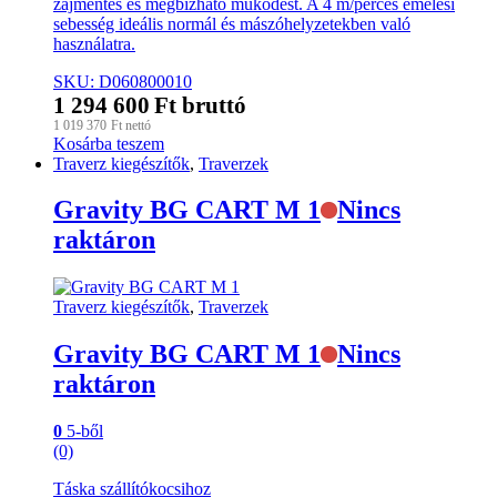
zajmentes és megbízható működést. A 4 m/perces emelési
sebesség ideális normál és mászóhelyzetekben való
használatra.
SKU: D060800010
1 294 600
Ft
bruttó
1 019 370
Ft
nettó
Kosárba teszem
Traverz kiegészítők
,
Traverzek
Gravity BG CART M 1
Nincs
raktáron
Traverz kiegészítők
,
Traverzek
Gravity BG CART M 1
Nincs
raktáron
0
5-ből
(0)
Táska szállítókocsihoz