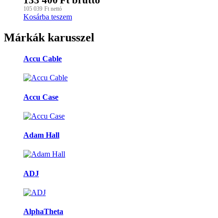
105 039
Ft
nettó
Kosárba teszem
Márkák karusszel
Accu Cable
Accu Case
Adam Hall
ADJ
AlphaTheta