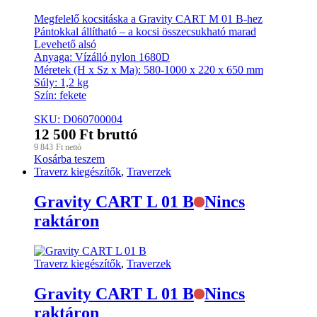
Megfelelő kocsitáska a Gravity CART M 01 B-hez
Pántokkal állítható – a kocsi összecsukható marad
Levehető alsó
Anyaga: Vízálló nylon 1680D
Méretek (H x Sz x Ma): 580-1000 x 220 x 650 mm
Súly: 1,2 kg
Szín: fekete
SKU: D060700004
12 500
Ft
bruttó
9 843
Ft
nettó
Kosárba teszem
Traverz kiegészítők
,
Traverzek
Gravity CART L 01 B
Nincs
raktáron
Traverz kiegészítők
,
Traverzek
Gravity CART L 01 B
Nincs
raktáron