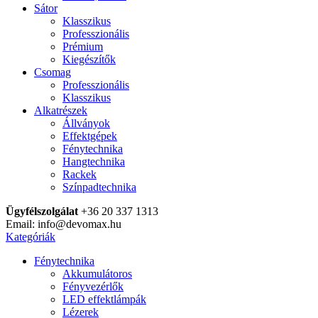
Sátor
Klasszikus
Professzionális
Prémium
Kiegészítők
Csomag
Professzionális
Klasszikus
Alkatrészek
Állványok
Effektgépek
Fénytechnika
Hangtechnika
Rackek
Színpadtechnika
Ügyfélszolgálat
+36 20 337 1313
Email: info@devomax.hu
Kategóriák
Fénytechnika
Akkumulátoros
Fényvezérlők
LED effektlámpák
Lézerek