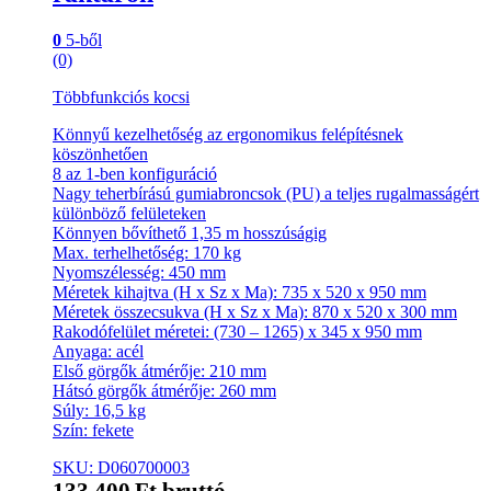
0
5-ből
(0)
Többfunkciós kocsi
Könnyű kezelhetőség az ergonomikus felépítésnek
köszönhetően
8 az 1-ben konfiguráció
Nagy teherbírású gumiabroncsok (PU) a teljes rugalmasságért
különböző felületeken
Könnyen bővíthető 1,35 m hosszúságig
Max. terhelhetőség: 170 kg
Nyomszélesség: 450 mm
Méretek kihajtva (H x Sz x Ma): 735 x 520 x 950 mm
Méretek összecsukva (H x Sz x Ma): 870 x 520 x 300 mm
Rakodófelület méretei: (730 – 1265) x 345 x 950 mm
Anyaga: acél
Első görgők átmérője: 210 mm
Hátsó görgők átmérője: 260 mm
Súly: 16,5 kg
Szín: fekete
SKU: D060700003
133 400
Ft
bruttó