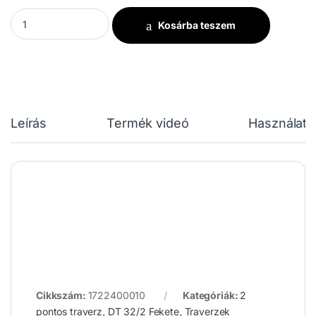
DT 32-WPF black mennyiség
Kosárba teszem
Leírás
Termék videó
Használati 
Cikkszám:
1722400010
Kategóriák:
2
pontos traverz
,
DT 32/2 Fekete
,
Traverzek