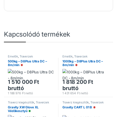
Kapcsolódó termékek
Emelők
,
Traverzek
Emelők
,
Traverzek
500kg – D8Plus Ultra DC –
1000kg – D8Plus Ultra DC –
8m/min
8m/min
Nincs raktáron
Nincs raktáron
1 510 000
Ft
1 818 200
Ft
bruttó
bruttó
1 188 976
Ft
nettó
1 431 654
Ft
nettó
Traverz kiegészítők
,
Traverzek
Traverz kiegészítők
,
Traverzek
Gravity XW Glove XL
Gravity CART L 01 B
Nincs raktáron
Védőkesztyű
Elérhető