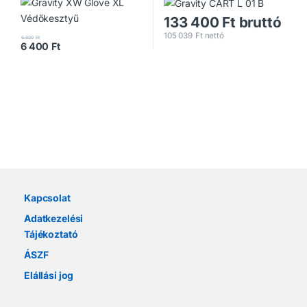
133 400
Ft
bruttó
105 039
Ft
nettó
6 800
Ft
6 400
Ft
Márkák karusszel
Kapcsolat
Adatkezelési
Tájékoztató
ÁSZF
Elállási jog