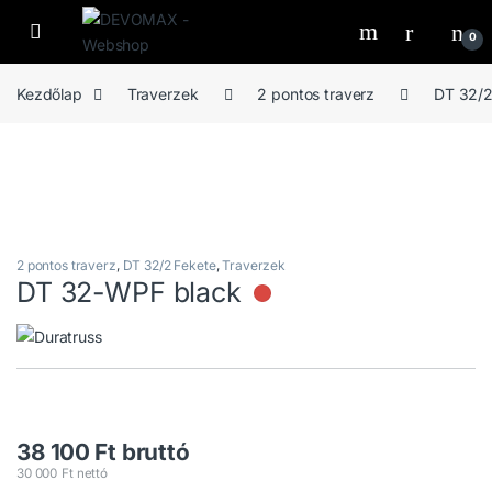
Ugrás a navigációhoz
Ugrás a tartalomhoz
Open
0
Kezdőlap
Traverzek
2 pontos traverz
DT 32/2
2 pontos traverz
,
DT 32/2 Fekete
,
Traverzek
DT 32-WPF black
Nincs raktáron
38 100
Ft
bruttó
30 000
Ft
nettó