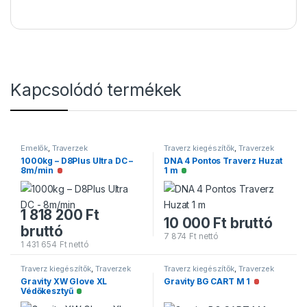
Kapcsolódó termékek
Emelők
,
Traverzek
Traverz kiegészítők
,
Traverzek
1000kg – D8Plus Ultra DC –
DNA 4 Pontos Traverz Huzat
8m/min
1 m
Nincs raktáron
Elérhető
1 818 200
Ft
10 000
Ft
bruttó
bruttó
7 874
Ft
nettó
1 431 654
Ft
nettó
Traverz kiegészítők
,
Traverzek
Traverz kiegészítők
,
Traverzek
Gravity XW Glove XL
Gravity BG CART M 1
Nincs raktá
Védőkesztyű
Elérhető