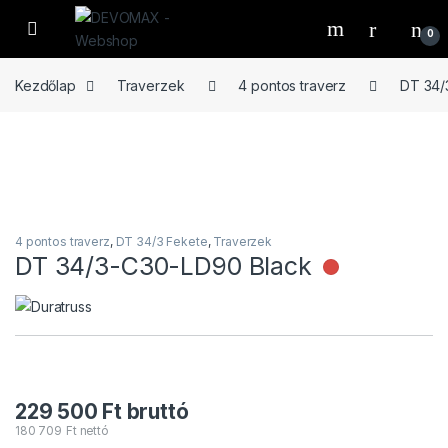
Ugrás a navigációhoz
Ugrás a tartalomhoz
Open
0
Kezdőlap
Traverzek
4 pontos traverz
DT 34/
4 pontos traverz
,
DT 34/3 Fekete
,
Traverzek
DT 34/3-C30-LD90 Black
Nincs rak
229 500
Ft
bruttó
180 709
Ft
nettó