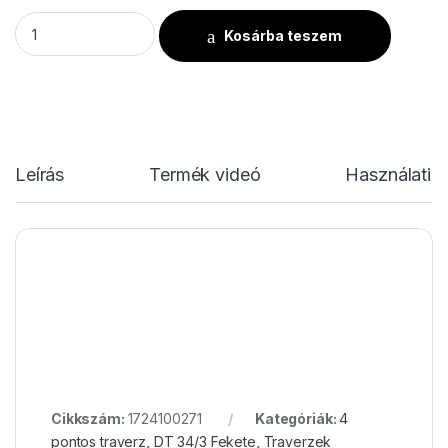
DT 34/3-C30-LD90 Black mennyiség
Kosárba teszem
Leírás
Termék videó
Használati u
Cikkszám:
1724100271
Kategóriák:
4
pontos traverz
,
DT 34/3 Fekete
,
Traverzek