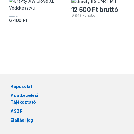
12 500
Ft
bruttó
9 843
Ft
nettó
6 800
Ft
6 400
Ft
Márkák karusszel
Kapcsolat
Adatkezelési
Tájékoztató
ÁSZF
Elállási jog