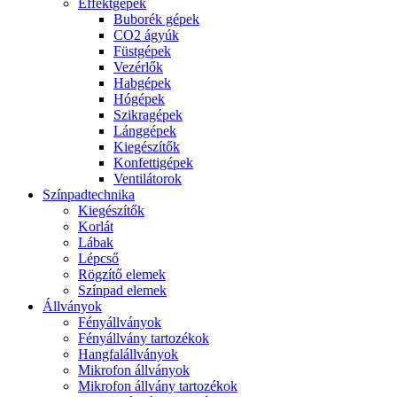
Effektgépek
Buborék gépek
CO2 ágyúk
Füstgépek
Vezérlők
Habgépek
Hógépek
Szikragépek
Lánggépek
Kiegészítők
Konfettigépek
Ventilátorok
Színpadtechnika
Kiegészítők
Korlát
Lábak
Lépcső
Rögzítő elemek
Színpad elemek
Állványok
Fényállványok
Fényállvány tartozékok
Hangfalállványok
Mikrofon állványok
Mikrofon állvány tartozékok