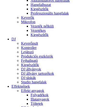
Akkumulátoros hangfalak
Hangfalhuzat
Kiegészítők
Professzionális hangfalak
Keverők
Mikrofon
Vezeték nélküli
Vezetékes
Kiegészítők
DJ
Keverőpult
Kontroller
Lejátszó
Produkciós eszközök
Fejhallgató
Kiegészítők
DJ állványok
DJ állvány tartozékok
DJ táskák
Studio hangfalak
Effektgépek
Effekt anyagok
Folyadékok
Illatanyagok
Töltetek