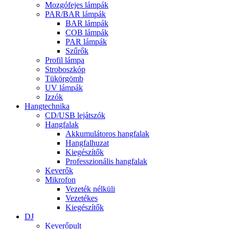
Mozgófejes lámpák
PAR/BAR lámpák
BAR lámpák
COB lámpák
PAR lámpák
Szűrők
Profil lámpa
Stroboszkóp
Tükörgömb
UV lámpák
Izzók
Hangtechnika
CD/USB lejátszók
Hangfalak
Akkumulátoros hangfalak
Hangfalhuzat
Kiegészítők
Professzionális hangfalak
Keverők
Mikrofon
Vezeték nélküli
Vezetékes
Kiegészítők
DJ
Keverőpult