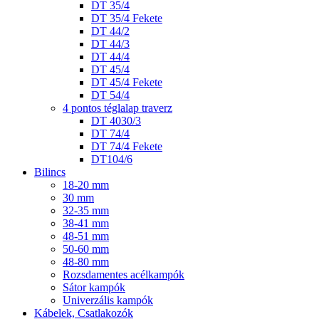
DT 35/4
DT 35/4 Fekete
DT 44/2
DT 44/3
DT 44/4
DT 45/4
DT 45/4 Fekete
DT 54/4
4 pontos téglalap traverz
DT 4030/3
DT 74/4
DT 74/4 Fekete
DT104/6
Bilincs
18-20 mm
30 mm
32-35 mm
38-41 mm
48-51 mm
50-60 mm
48-80 mm
Rozsdamentes acélkampók
Sátor kampók
Univerzális kampók
Kábelek, Csatlakozók