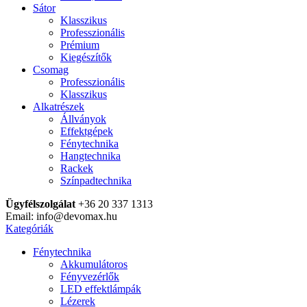
Sátor
Klasszikus
Professzionális
Prémium
Kiegészítők
Csomag
Professzionális
Klasszikus
Alkatrészek
Állványok
Effektgépek
Fénytechnika
Hangtechnika
Rackek
Színpadtechnika
Ügyfélszolgálat
+36 20 337 1313
Email: info@devomax.hu
Kategóriák
Fénytechnika
Akkumulátoros
Fényvezérlők
LED effektlámpák
Lézerek