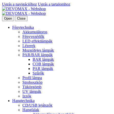
Ugrás a navigációhoz
Ugrás a tartalomhoz
Open
Close
Fénytechnika
Akkumulátoros
Fényvezérlők
LED effektlámpák
Lézerek
Mozgófejes lámpák
PAR/BAR lámpák
BAR lámpák
COB lámpák
PAR lámpák
Szűrők
Profil lámpa
Stroboszkóp
Tükörgömb
UV lámpák
Izzók
Hangtechnika
CD/USB lejátszók
Hangfalak