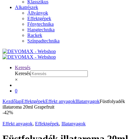
Klasszikus
Alkatrészek
Állványok
Effektgépek
Fénytechnika
Hangtechnika
Rackek
Színpadtechnika
Keresés
Keresés
×
0
Kezdőlap
Effektgépek
Effekt anyagok
Illatanyagok
Füstfolyadék
illataroma 20ml Grapefruit
-
42%
Effekt anyagok
,
Effektgépek
,
Illatanyagok
Füstfolyadék illataroma 20ml