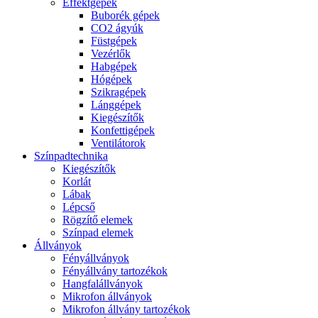
Effektgépek
Buborék gépek
CO2 ágyúk
Füstgépek
Vezérlők
Habgépek
Hógépek
Szikragépek
Lánggépek
Kiegészítők
Konfettigépek
Ventilátorok
Színpadtechnika
Kiegészítők
Korlát
Lábak
Lépcső
Rögzítő elemek
Színpad elemek
Állványok
Fényállványok
Fényállvány tartozékok
Hangfalállványok
Mikrofon állványok
Mikrofon állvány tartozékok