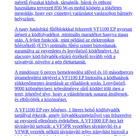
méretű éjszakai klubok, társalgók, bárok és otthoni
használatra tervezett 850 W-os mobil ködgép a tökéletes
megoldás, hogy egy csipetnyi varázslatot varázsoljon bármely
helyszínre.
A nagy hatásfokú fűtőblokkkal felszerelt VF1100 EP gyorsan
átégeti a ködfolyadékot, minimális maradékot hagyva maga
után. A fejlett funkciók, mint például az elektronikus
hőérzékelő (ETS) optimális fűtési szintet biztosítanak,
garantálva az egyenletes és lenyűgöző ködélményt. Az
alacsony köd-folyadék-elzáró érzékelő tovább védi a
szivattyút, növelve a gép élettartamát.
A mindössze 6 perces bemelegedési idővel és 10 másodperces
újramelegítési idejével a VF1100 EP biztosítja a ködhatások
zökkenőmentes áramlását az előadások során. Lenyűgöző,
9000 köbméter/perc teljesítménye sűrű köddel tölti meg a
teret, lehetővé téve, hogy a világítótestek sugarai átsüljenek,
és elbűvöljék a közönséget.
A VF1100 EP egy bőséges, 1 literes belső ködfolyadék
tartállyal érkezik, amely folyadékszintjelzővel van felszerelve
az egyszerű ellenőrzés érdekében. A VF1000 EP-hez két
távirányító tartozik: a VF5PR vezetékes távirányító és a
VFWR vezeték nélküli távirányító teljes irányítást biztosít a