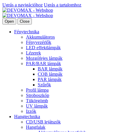
Ugrás a navigációhoz
Ugrás a tartalomhoz
Open
Close
Fénytechnika
Akkumulátoros
Fényvezérlők
LED effektlámpák
Lézerek
Mozgófejes lámpák
PAR/BAR lámpák
BAR lámpák
COB lámpák
PAR lámpák
Szűrők
Profil lámpa
Stroboszkóp
Tükörgömb
UV lámpák
Izzók
Hangtechnika
CD/USB lejátszók
Hangfalak