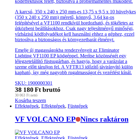
ködeffektusok felett, biztosítva a problémamentes működést.
A karcsú, 350 x 240 x 250 mm-es 13,75 x 9,5 x 10 hüvelykes
(350 x 240 x 250 mm) méretű, könnyű, 3,64 kg-os
felépítésével a VF1100 rendkívül hordozható, és tökéletes az
útközbeni beállításokhoz. Csak nagy teljesítményű minőségi,
vízbázisú ködfolyadékot kell használni ehhez a géphez, ezzel
biztosítva a biztonságos és környezetbarát élményt.
Emelje új magasságokba rendezvényeit az Eliminator
Lighting VF1100 EP ködgéppel. Merítse közönségét egy
lélegzetelállító füstsugárban, és hagyja, hogy a varázslat a
szeme előtt táruljon fel. A VFTR13 időzítő távirányító külön
kapható, így még nagyobb rugalmasságot és vezérlést kínál.
SKU: 1900000301
38 180
Ft
bruttó
30 063
Ft
nettó
Kosárba teszem
Effektgépek
,
Effektgépek
,
Füstgépek
VF VOLCANO EP
Nincs raktáron
Effektgépek
,
Effektgépek
,
Füstgépek