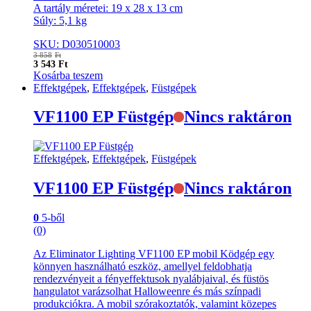
A tartály méretei: 19 x 28 x 13 cm
Súly: 5,1 kg
SKU: D030510003
3 858
Ft
3 543
Ft
Kosárba teszem
Effektgépek
,
Effektgépek
,
Füstgépek
VF1100 EP Füstgép
Nincs raktáron
Effektgépek
,
Effektgépek
,
Füstgépek
VF1100 EP Füstgép
Nincs raktáron
0
5-ből
(0)
Az Eliminator Lighting VF1100 EP mobil Ködgép egy
könnyen használható eszköz, amellyel feldobhatja
rendezvényeit a fényeffektusok nyalábjaival, és füstös
hangulatot varázsolhat Halloweenre és más színpadi
produkciókra. A mobil szórakoztatók, valamint közepes