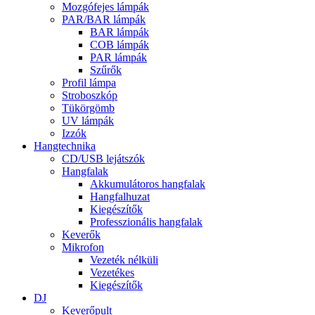
Mozgófejes lámpák
PAR/BAR lámpák
BAR lámpák
COB lámpák
PAR lámpák
Szűrők
Profil lámpa
Stroboszkóp
Tükörgömb
UV lámpák
Izzók
Hangtechnika
CD/USB lejátszók
Hangfalak
Akkumulátoros hangfalak
Hangfalhuzat
Kiegészítők
Professzionális hangfalak
Keverők
Mikrofon
Vezeték nélküli
Vezetékes
Kiegészítők
DJ
Keverőpult