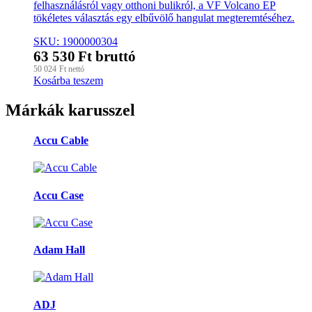
felhasználásról vagy otthoni bulikról, a VF Volcano EP
tökéletes választás egy elbűvölő hangulat megteremtéséhez.
SKU: 1900000304
63 530
Ft
bruttó
50 024
Ft
nettó
Kosárba teszem
Márkák karusszel
Accu Cable
Accu Case
Adam Hall
ADJ