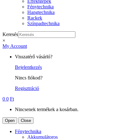
Effektgépek
Fénytechnika
Hangtechnika
Rackek
Színpadtechnika
Keresés
×
My Account
Visszatérő vásárló?
Bejelentkezés
Nincs fiókod?
Regisztráció
0
0
Ft
Nincsenek termékek a kosárban.
Open
Close
Fénytechnika
Akkumulátoros