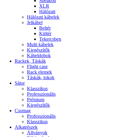
Speakon
XLR
Hálózati
Hálózati kábelek
Jelkábel
Beltér
Kültér
Tekercsben
Multi kábelek
Kiegészítők
Kábeldobok
Rackek, Táskák
Flight case
Rack elemek
Táskák, tokok
Sátor
Klasszikus
Professzionális
Prémium
Kiegészítők
Csomag
Professzionális
Klasszikus
Alkatrészek
Állványok