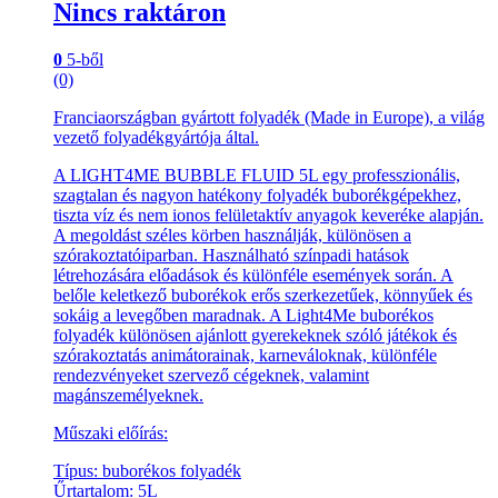
Nincs raktáron
0
5-ből
(0)
Franciaországban gyártott folyadék (Made in Europe), a világ
vezető folyadékgyártója által.
A LIGHT4ME BUBBLE FLUID 5L egy professzionális,
szagtalan és nagyon hatékony folyadék buborékgépekhez,
tiszta víz és nem ionos felületaktív anyagok keveréke alapján.
A megoldást széles körben használják, különösen a
szórakoztatóiparban. Használható színpadi hatások
létrehozására előadások és különféle események során. A
belőle keletkező buborékok erős szerkezetűek, könnyűek és
sokáig a levegőben maradnak. A Light4Me buborékos
folyadék különösen ajánlott gyerekeknek szóló játékok és
szórakoztatás animátorainak, karneváloknak, különféle
rendezvényeket szervező cégeknek, valamint
magánszemélyeknek.
Műszaki előírás:
Típus: buborékos folyadék
Űrtartalom: 5L