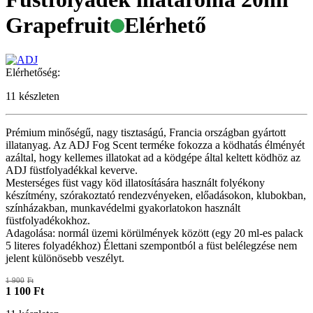
Grapefruit
Elérhető
Elérhetőség:
11 készleten
Prémium minőségű, nagy tisztaságú, Francia országban gyártott
illatanyag. Az ADJ Fog Scent terméke fokozza a ködhatás élményét
azáltal, hogy kellemes illatokat ad a ködgépe által keltett ködhöz az
ADJ füstfolyadékkal keverve.
Mesterséges füst vagy köd illatosítására használt folyékony
készítmény, szórakoztató rendezvényeken, előadásokon, klubokban,
színházakban, munkavédelmi gyakorlatokon használt
füstfolyadékokhoz.
Adagolása: normál üzemi körülmények között (egy 20 ml-es palack
5 literes folyadékhoz) Élettani szempontból a füst belélegzése nem
jelent különösebb veszélyt.
1 900
Ft
1 100
Ft