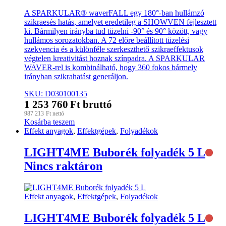
A SPARKULAR® waverFALL egy 180°-ban hullámzó
szikraesés hatás, amelyet eredetileg a SHOWVEN fejlesztett
ki. Bármilyen irányba tud tüzelni -90° és 90° között, vagy
hullámos sorozatokban. A 72 előre beállított tüzelési
szekvencia és a különféle szerkeszthető szikraeffektusok
végtelen kreativitást hoznak színpadra. A SPARKULAR
WAVER-rel is kombinálható, hogy 360 fokos bármely
irányban szikrahatást generáljon.
SKU: D030100135
1 253 760
Ft
bruttó
987 213
Ft
nettó
Kosárba teszem
Effekt anyagok
,
Effektgépek
,
Folyadékok
LIGHT4ME Buborék folyadék 5 L
Nincs raktáron
Effekt anyagok
,
Effektgépek
,
Folyadékok
LIGHT4ME Buborék folyadék 5 L