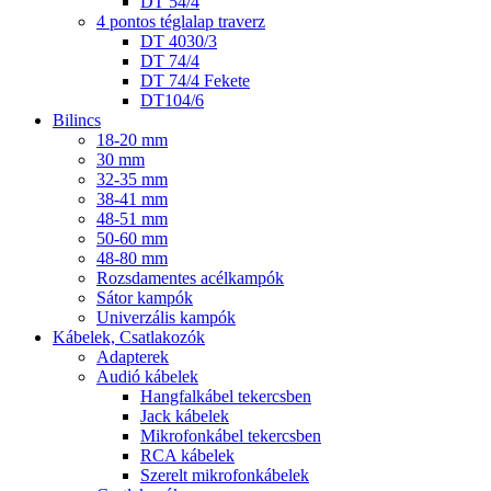
DT 54/4
4 pontos téglalap traverz
DT 4030/3
DT 74/4
DT 74/4 Fekete
DT104/6
Bilincs
18-20 mm
30 mm
32-35 mm
38-41 mm
48-51 mm
50-60 mm
48-80 mm
Rozsdamentes acélkampók
Sátor kampók
Univerzális kampók
Kábelek, Csatlakozók
Adapterek
Audió kábelek
Hangfalkábel tekercsben
Jack kábelek
Mikrofonkábel tekercsben
RCA kábelek
Szerelt mikrofonkábelek