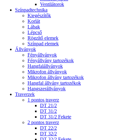
Ventilátorok
Színpadtechnika
Kiegészítők
Korlát
Lábak
Lépcső
Rögzítő elemek
Színpad elemek
Állványok
Fényállványok
Fényállvány tartozékok
Hangfalállványok
Mikrofon állványok
Mikrofon állvány tartozékok
Hangfal állvány tartozékok
Hangszerállványok
Traverzek
1 pontos traverz
DT 21/2
DT 31/2
DT 31/2 Fekete
2 pontos traverz
DT 22/2
DT 32/2
DT 32/2 Fekete