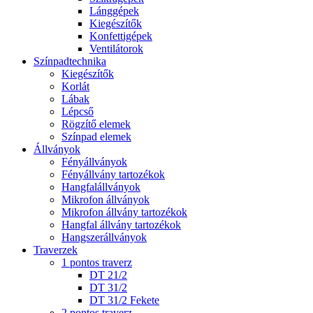
Lánggépek
Kiegészítők
Konfettigépek
Ventilátorok
Színpadtechnika
Kiegészítők
Korlát
Lábak
Lépcső
Rögzítő elemek
Színpad elemek
Állványok
Fényállványok
Fényállvány tartozékok
Hangfalállványok
Mikrofon állványok
Mikrofon állvány tartozékok
Hangfal állvány tartozékok
Hangszerállványok
Traverzek
1 pontos traverz
DT 21/2
DT 31/2
DT 31/2 Fekete
2 pontos traverz