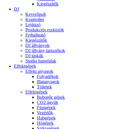
Kiegészítők
DJ
Keverőpult
Kontroller
Lejátszó
Produkciós eszközök
Fejhallgató
Kiegészítők
DJ állványok
DJ állvány tartozékok
DJ táskák
Studio hangfalak
Effektgépek
Effekt anyagok
Folyadékok
Illatanyagok
Töltetek
Effektgépek
Buborék gépek
CO2 ágyúk
Füstgépek
Vezérlők
Habgépek
Hógépek
Szikragépek