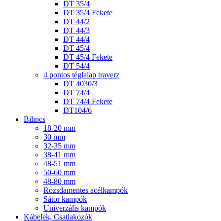
DT 35/4
DT 35/4 Fekete
DT 44/2
DT 44/3
DT 44/4
DT 45/4
DT 45/4 Fekete
DT 54/4
4 pontos téglalap traverz
DT 4030/3
DT 74/4
DT 74/4 Fekete
DT104/6
Bilincs
18-20 mm
30 mm
32-35 mm
38-41 mm
48-51 mm
50-60 mm
48-80 mm
Rozsdamentes acélkampók
Sátor kampók
Univerzális kampók
Kábelek, Csatlakozók