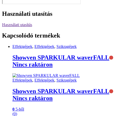
Használati utasítás
Használati utasítás
Kapcsolódó termékek
Effektgépek
,
Effektgépek
,
Szikragépek
Showven SPARKULAR waverFALL
Nincs raktáron
Effektgépek
,
Effektgépek
,
Szikragépek
Showven SPARKULAR waverFALL
Nincs raktáron
0
5-ből
(0)