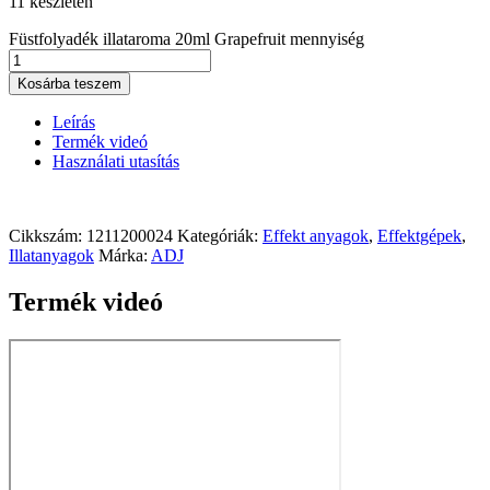
11 készleten
Füstfolyadék illataroma 20ml Grapefruit mennyiség
Kosárba teszem
Leírás
Termék videó
Használati utasítás
Cikkszám:
1211200024
Kategóriák:
Effekt anyagok
,
Effektgépek
,
Illatanyagok
Márka:
ADJ
Termék videó