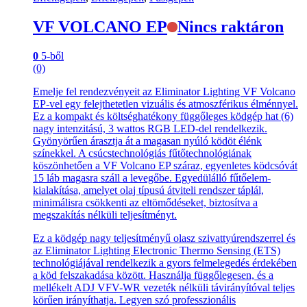
VF VOLCANO EP
Nincs raktáron
0
5-ből
(0)
Emelje fel rendezvényeit az Eliminator Lighting VF Volcano
EP-vel egy felejthetetlen vizuális és atmoszférikus élménnyel.
Ez a kompakt és költséghatékony függőleges ködgép hat (6)
nagy intenzitású, 3 wattos RGB LED-del rendelkezik.
Gyönyörűen árasztja át a magasan nyúló ködöt élénk
színekkel. A csúcstechnológiás fűtőtechnológiának
köszönhetően a VF Volcano EP száraz, egyenletes ködcsóvát
15 láb magasra száll a levegőbe. Egyedülálló fűtőelem-
kialakítása, amelyet olaj típusú átviteli rendszer táplál,
minimálisra csökkenti az eltömődéseket, biztosítva a
megszakítás nélküli teljesítményt.
Ez a ködgép nagy teljesítményű olasz szivattyúrendszerrel és
az Eliminator Lighting Electronic Thermo Sensing (ETS)
technológiájával rendelkezik a gyors felmelegedés érdekében
a köd felszakadása között. Használja függőlegesen, és a
mellékelt ADJ VFV-WR vezeték nélküli távirányítóval teljes
körűen irányíthatja. Legyen szó professzionális