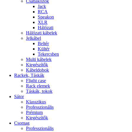
Csatlakozók
Jack
RCA
Speakon
XLR
Hálózati
Hálózati kábelek
Jelkábel
Beltér
Kültér
Tekercsben
Multi kábelek
Kiegészítők
Kábeldobok
Rackek, Táskák
Flight case
Rack elemek
Táskák, tokok
Sátor
Klasszikus
Professzionális
Prémium
Kiegészítők
Csomag
Professzionális