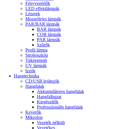
Fényvezérlők
LED effektlámpák
Lézerek
Mozgófejes lámpák
PAR/BAR lámpák
BAR lámpák
COB lámpák
PAR lámpák
Szűrők
Profil lámpa
Stroboszkóp
Tükörgömb
UV lámpák
Izzók
Hangtechnika
CD/USB lejátszók
Hangfalak
Akkumulátoros hangfalak
Hangfalhuzat
Kiegészítők
Professzionális hangfalak
Keverők
Mikrofon
Vezeték nélküli
Vezetékes