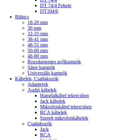
DT 74/4 Fekete
DT104/6
Bilincs
18-20 mm
30 mm
32-35 mm
38-41 mm
48-51 mm
50-60 mm
48-80 mm
Rozsdamentes acélkampók
Sátor kampók
Univerzális kampók
Kábelek, Csatlakozók
Adapterek
Audió kábelek
Hangfalkábel tekercsben
Jack kábelek
Mikrofonkábel tekercsben
RCA kábelek
Szerelt mikrofonkábelek
Csatlakozók
Jack
RCA