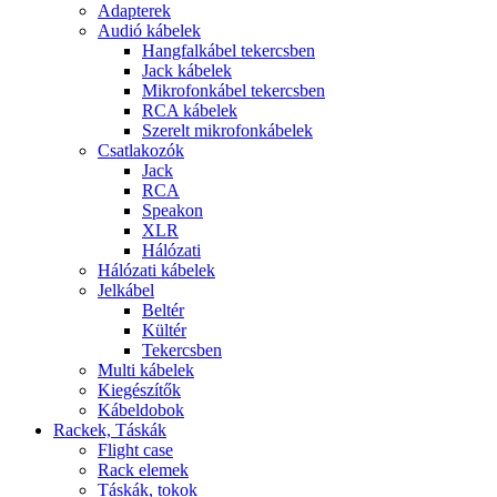
Adapterek
Audió kábelek
Hangfalkábel tekercsben
Jack kábelek
Mikrofonkábel tekercsben
RCA kábelek
Szerelt mikrofonkábelek
Csatlakozók
Jack
RCA
Speakon
XLR
Hálózati
Hálózati kábelek
Jelkábel
Beltér
Kültér
Tekercsben
Multi kábelek
Kiegészítők
Kábeldobok
Rackek, Táskák
Flight case
Rack elemek
Táskák, tokok