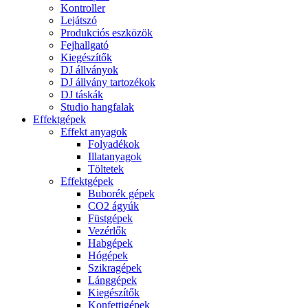
Kontroller
Lejátszó
Produkciós eszközök
Fejhallgató
Kiegészítők
DJ állványok
DJ állvány tartozékok
DJ táskák
Studio hangfalak
Effektgépek
Effekt anyagok
Folyadékok
Illatanyagok
Töltetek
Effektgépek
Buborék gépek
CO2 ágyúk
Füstgépek
Vezérlők
Habgépek
Hógépek
Szikragépek
Lánggépek
Kiegészítők
Konfettigépek