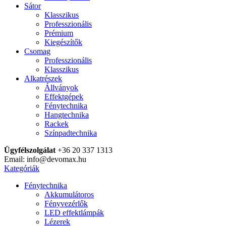
Sátor
Klasszikus
Professzionális
Prémium
Kiegészítők
Csomag
Professzionális
Klasszikus
Alkatrészek
Állványok
Effektgépek
Fénytechnika
Hangtechnika
Rackek
Színpadtechnika
Ügyfélszolgálat
+36 20 337 1313
Email: info@devomax.hu
Kategóriák
Fénytechnika
Akkumulátoros
Fényvezérlők
LED effektlámpák
Lézerek