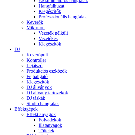
Akkumulátoros hangfalak
Hangfalhuzat
Kiegészítők
Professzionális hangfalak
Keverők
Mikrofon
Vezeték nélküli
Vezetékes
Kiegészítők
DJ
Keverőpult
Kontroller
Lejátszó
Produkciós eszközök
Fejhallgató
Kiegészítők
DJ állványok
DJ állvány tartozékok
DJ táskák
Studio hangfalak
Effektgépek
Effekt anyagok
Folyadékok
Illatanyagok
Töltetek