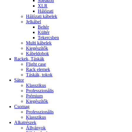
Speakon
XLR
Hálózati
Hálózati kábelek
Jelkábel
Beltér
Kültér
Tekercsben
Multi kábelek
Kiegészítők
Kábeldobok
Rackek, Táskák
Flight case
Rack elemek
Táskák, tokok
Sátor
Klasszikus
Professzionális
Prémium
Kiegészítők
Csomag
Professzionális
Klasszikus
Alkatrészek
Állványok