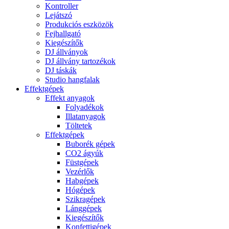
Kontroller
Lejátszó
Produkciós eszközök
Fejhallgató
Kiegészítők
DJ állványok
DJ állvány tartozékok
DJ táskák
Studio hangfalak
Effektgépek
Effekt anyagok
Folyadékok
Illatanyagok
Töltetek
Effektgépek
Buborék gépek
CO2 ágyúk
Füstgépek
Vezérlők
Habgépek
Hógépek
Szikragépek
Lánggépek
Kiegészítők
Konfettigépek