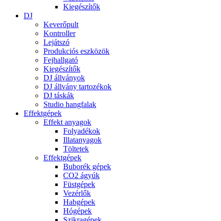
Kiegészítők
DJ
Keverőpult
Kontroller
Lejátszó
Produkciós eszközök
Fejhallgató
Kiegészítők
DJ állványok
DJ állvány tartozékok
DJ táskák
Studio hangfalak
Effektgépek
Effekt anyagok
Folyadékok
Illatanyagok
Töltetek
Effektgépek
Buborék gépek
CO2 ágyúk
Füstgépek
Vezérlők
Habgépek
Hógépek
Szikragépek