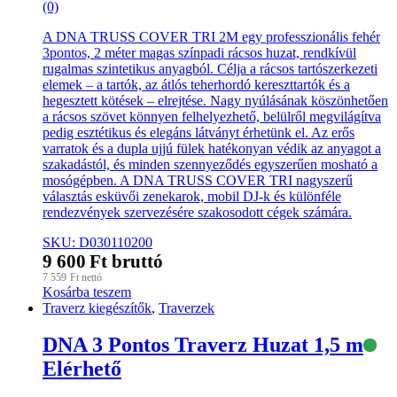
(0)
A DNA TRUSS COVER TRI 2M egy professzionális fehér
3pontos, 2 méter magas színpadi rácsos huzat, rendkívül
rugalmas szintetikus anyagból. Célja a rácsos tartószerkezeti
elemek – a tartók, az átlós teherhordó kereszttartók és a
hegesztett kötések – elrejtése. Nagy nyúlásának köszönhetően
a rácsos szövet könnyen felhelyezhető, belülről megvilágítva
pedig esztétikus és elegáns látványt érhetünk el. Az erős
varratok és a dupla ujjú fülek hatékonyan védik az anyagot a
szakadástól, és minden szennyeződés egyszerűen mosható a
mosógépben. A DNA TRUSS COVER TRI nagyszerű
választás esküvői zenekarok, mobil DJ-k és különféle
rendezvények szervezésére szakosodott cégek számára.
SKU: D030110200
9 600
Ft
bruttó
7 559
Ft
nettó
Kosárba teszem
Traverz kiegészítők
,
Traverzek
DNA 3 Pontos Traverz Huzat 1,5 m
Elérhető