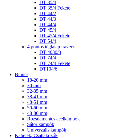
DT 35/4
DT 35/4 Fekete
DT 44/2
DT 44/3
DT 44/4
DT 45/4
DT 45/4 Fekete
DT 54/4
4 pontos téglalap traverz
DT 4030/3
DT 74/4
DT 74/4 Fekete
DT104/6
Bilincs
18-20 mm
30 mm
32-35 mm
38-41 mm
48-51 mm
50-60 mm
48-80 mm
Rozsdamentes acélkampók
Sátor kampók
Univerzális kampók
Kábelek, Csatlakozók