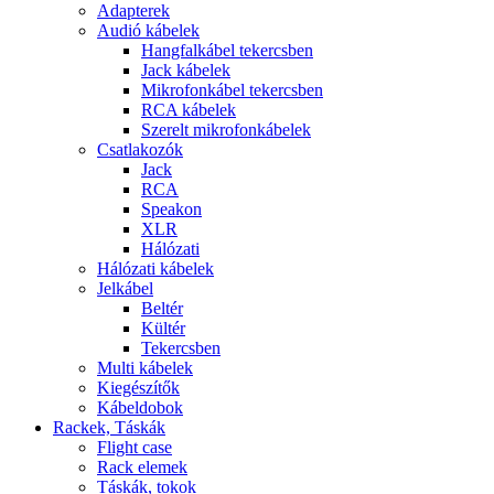
Adapterek
Audió kábelek
Hangfalkábel tekercsben
Jack kábelek
Mikrofonkábel tekercsben
RCA kábelek
Szerelt mikrofonkábelek
Csatlakozók
Jack
RCA
Speakon
XLR
Hálózati
Hálózati kábelek
Jelkábel
Beltér
Kültér
Tekercsben
Multi kábelek
Kiegészítők
Kábeldobok
Rackek, Táskák
Flight case
Rack elemek
Táskák, tokok