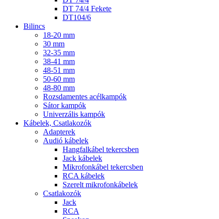
DT 74/4 Fekete
DT104/6
Bilincs
18-20 mm
30 mm
32-35 mm
38-41 mm
48-51 mm
50-60 mm
48-80 mm
Rozsdamentes acélkampók
Sátor kampók
Univerzális kampók
Kábelek, Csatlakozók
Adapterek
Audió kábelek
Hangfalkábel tekercsben
Jack kábelek
Mikrofonkábel tekercsben
RCA kábelek
Szerelt mikrofonkábelek
Csatlakozók
Jack
RCA