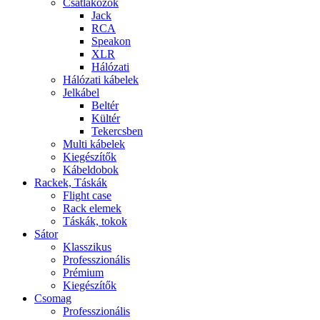
Csatlakozók
Jack
RCA
Speakon
XLR
Hálózati
Hálózati kábelek
Jelkábel
Beltér
Kültér
Tekercsben
Multi kábelek
Kiegészítők
Kábeldobok
Rackek, Táskák
Flight case
Rack elemek
Táskák, tokok
Sátor
Klasszikus
Professzionális
Prémium
Kiegészítők
Csomag
Professzionális