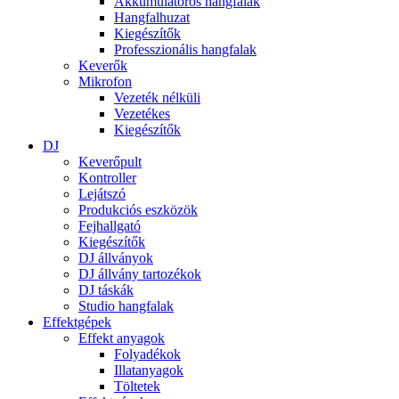
Akkumulátoros hangfalak
Hangfalhuzat
Kiegészítők
Professzionális hangfalak
Keverők
Mikrofon
Vezeték nélküli
Vezetékes
Kiegészítők
DJ
Keverőpult
Kontroller
Lejátszó
Produkciós eszközök
Fejhallgató
Kiegészítők
DJ állványok
DJ állvány tartozékok
DJ táskák
Studio hangfalak
Effektgépek
Effekt anyagok
Folyadékok
Illatanyagok
Töltetek