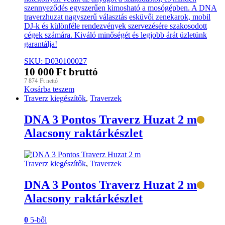
szennyeződés egyszerűen kimosható a mosógépben. A DNA
traverzhuzat nagyszerű választás esküvői zenekarok, mobil
DJ-k és különféle rendezvények szervezésére szakosodott
cégek számára. Kiváló minőségét és legjobb árát üzletünk
garantálja!
SKU: D030100027
10 000
Ft
bruttó
7 874
Ft
nettó
Kosárba teszem
Traverz kiegészítők
,
Traverzek
DNA 3 Pontos Traverz Huzat 2 m
Alacsony raktárkészlet
Traverz kiegészítők
,
Traverzek
DNA 3 Pontos Traverz Huzat 2 m
Alacsony raktárkészlet
0
5-ből