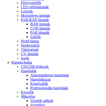
Fényvezérlők
LED effektlámpák
Lézerek
Mozgófejes lámpák
PAR/BAR lámpák
BAR lámpák
COB lámpák
PAR lámpák
Szűrők
Profil lámpa
Stroboszkóp
Tükörgömb
UV lámpák
Izzók
Hangtechnika
CD/USB lejátszók
Hangfalak
Akkumulátoros hangfalak
Hangfalhuzat
Kiegészítők
Professzionális hangfalak
Keverők
Mikrofon
Vezeték nélküli
Vezetékes