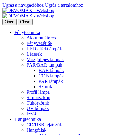
Ugrás a navigációhoz
Ugrás a tartalomhoz
Open
Close
Fénytechnika
Akkumulátoros
Fényvezérlők
LED effektlámpák
Lézerek
Mozgófejes lámpák
PAR/BAR lámpák
BAR lámpák
COB lámpák
PAR lámpák
Szűrők
Profil lámpa
Stroboszkóp
Tükörgömb
UV lámpák
Izzók
Hangtechnika
CD/USB lejátszók
Hangfalak