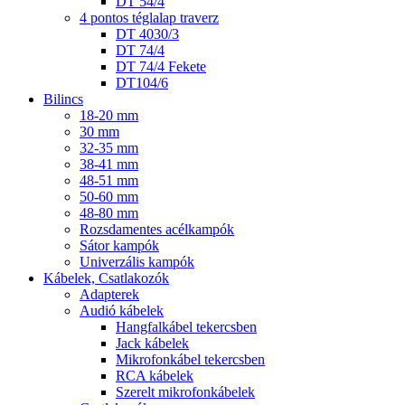
DT 54/4
4 pontos téglalap traverz
DT 4030/3
DT 74/4
DT 74/4 Fekete
DT104/6
Bilincs
18-20 mm
30 mm
32-35 mm
38-41 mm
48-51 mm
50-60 mm
48-80 mm
Rozsdamentes acélkampók
Sátor kampók
Univerzális kampók
Kábelek, Csatlakozók
Adapterek
Audió kábelek
Hangfalkábel tekercsben
Jack kábelek
Mikrofonkábel tekercsben
RCA kábelek
Szerelt mikrofonkábelek