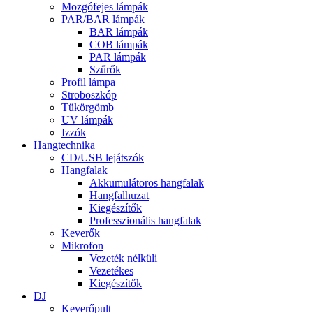
Mozgófejes lámpák
PAR/BAR lámpák
BAR lámpák
COB lámpák
PAR lámpák
Szűrők
Profil lámpa
Stroboszkóp
Tükörgömb
UV lámpák
Izzók
Hangtechnika
CD/USB lejátszók
Hangfalak
Akkumulátoros hangfalak
Hangfalhuzat
Kiegészítők
Professzionális hangfalak
Keverők
Mikrofon
Vezeték nélküli
Vezetékes
Kiegészítők
DJ
Keverőpult