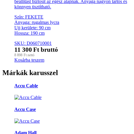
beállítást biztosít az egész alapnak. Anyaga nagyon tartós és
könnyen tisztítható.
Szín: FEKETE
Anyaga: rugalmas lycra
Ujj kerülete: 90 cm
Hossza: 190 cm
SKU: D060710001
11 300
Ft
bruttó
8 898
Ft
nettó
Kosárba teszem
Márkák karusszel
Accu Cable
Accu Case
Adam Hall