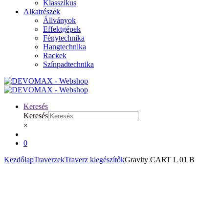
Klasszikus
Alkatrészek
Állványok
Effektgépek
Fénytechnika
Hangtechnika
Rackek
Színpadtechnika
Keresés
Keresés
×
0
Kezdőlap
Traverzek
Traverz kiegészítők
Gravity CART L 01 B