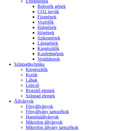
Effektgépek
Buborék gépek
CO2 ágyúk
Füstgépek
Vezérlők
Habgépek
Hógépek
Szikragépek
Lánggépek
Kiegészítők
Konfettigépek
Ventilátorok
Színpadtechnika
Kiegészítők
Korlát
Lábak
Lépcső
Rögzítő elemek
Színpad elemek
Állványok
Fényállványok
Fényállvány tartozékok
Hangfalállványok
Mikrofon állványok
Mikrofon állvány tartozékok