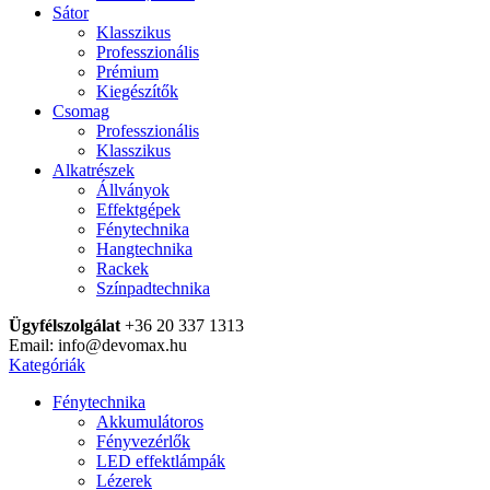
Sátor
Klasszikus
Professzionális
Prémium
Kiegészítők
Csomag
Professzionális
Klasszikus
Alkatrészek
Állványok
Effektgépek
Fénytechnika
Hangtechnika
Rackek
Színpadtechnika
Ügyfélszolgálat
+36 20 337 1313
Email: info@devomax.hu
Kategóriák
Fénytechnika
Akkumulátoros
Fényvezérlők
LED effektlámpák
Lézerek