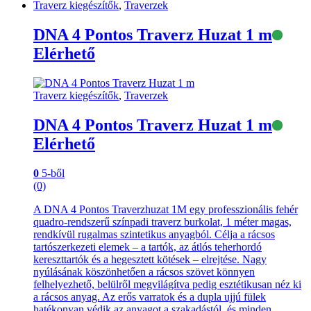
Traverz kiegészítők
,
Traverzek
DNA 4 Pontos Traverz Huzat 1 m
Elérhető
Traverz kiegészítők
,
Traverzek
DNA 4 Pontos Traverz Huzat 1 m
Elérhető
0
5-ből
(0)
A DNA 4 Pontos Traverzhuzat 1M egy professzionális fehér
quadro-rendszerű színpadi traverz burkolat, 1 méter magas,
rendkívül rugalmas szintetikus anyagból. Célja a rácsos
tartószerkezeti elemek – a tartók, az átlós teherhordó
kereszttartók és a hegesztett kötések – elrejtése. Nagy
nyúlásának köszönhetően a rácsos szövet könnyen
felhelyezhető, belülről megvilágítva pedig esztétikusan néz ki
a rácsos anyag. Az erős varratok és a dupla ujjú fülek
hatékonyan védik az anyagot a szakadástól, és minden