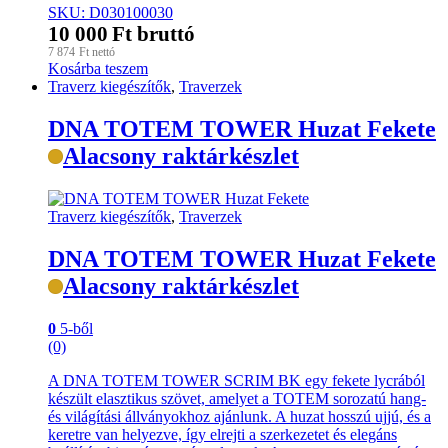
SKU: D030100030
10 000
Ft
bruttó
7 874
Ft
nettó
Kosárba teszem
Traverz kiegészítők
,
Traverzek
DNA TOTEM TOWER Huzat Fekete
Alacsony raktárkészlet
Traverz kiegészítők
,
Traverzek
DNA TOTEM TOWER Huzat Fekete
Alacsony raktárkészlet
0
5-ből
(0)
A DNA TOTEM TOWER SCRIM BK egy fekete lycrából
készült elasztikus szövet, amelyet a TOTEM sorozatú hang-
és világítási állványokhoz ajánlunk. A huzat hosszú ujjú, és a
keretre van helyezve, így elrejti a szerkezetet és elegáns