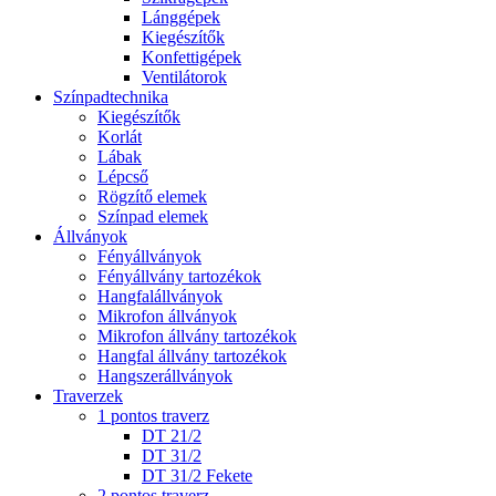
Lánggépek
Kiegészítők
Konfettigépek
Ventilátorok
Színpadtechnika
Kiegészítők
Korlát
Lábak
Lépcső
Rögzítő elemek
Színpad elemek
Állványok
Fényállványok
Fényállvány tartozékok
Hangfalállványok
Mikrofon állványok
Mikrofon állvány tartozékok
Hangfal állvány tartozékok
Hangszerállványok
Traverzek
1 pontos traverz
DT 21/2
DT 31/2
DT 31/2 Fekete
2 pontos traverz