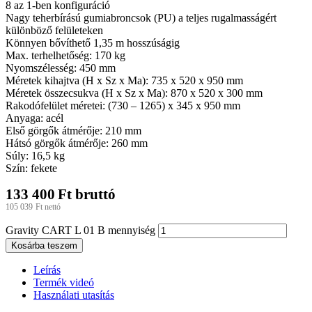
8 az 1-ben konfiguráció
Nagy teherbírású gumiabroncsok (PU) a teljes rugalmasságért
különböző felületeken
Könnyen bővíthető 1,35 m hosszúságig
Max. terhelhetőség: 170 kg
Nyomszélesség: 450 mm
Méretek kihajtva (H x Sz x Ma): 735 x 520 x 950 mm
Méretek összecsukva (H x Sz x Ma): 870 x 520 x 300 mm
Rakodófelület méretei: (730 – 1265) x 345 x 950 mm
Anyaga: acél
Első görgők átmérője: 210 mm
Hátsó görgők átmérője: 260 mm
Súly: 16,5 kg
Szín: fekete
133 400
Ft
bruttó
105 039
Ft
nettó
Gravity CART L 01 B mennyiség
Kosárba teszem
Leírás
Termék videó
Használati utasítás