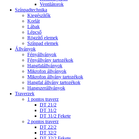
Ventilátorok
Színpadtechnika
Kiegészítők
Korlát
Lábak
Lépcső
Rögzítő elemek
Színpad elemek
Állványok
Fényállványok
Fényállvány tartozékok
Hangfalállványok
Mikrofon állványok
Mikrofon állvány tartozékok
Hangfal állvány tartozékok
Hangszerállványok
Traverzek
1 pontos traverz
DT 21/2
DT 31/2
DT 31/2 Fekete
2 pontos traverz
DT 22/2
DT 32/2
DT 32/2 Fekete