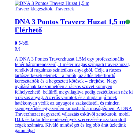
Traverz kiegészítők
,
Traverzek
DNA 3 Pontos Traverz Huzat 1,5 m
Elérhető
0
5-ből
(0)
A DNA 3 Pontos Traverzhuzat 1,5M egy professzionális
fehér háromrendszerű, 1 méter magas színpadi traverzhuzat,
rendkívül rugalmas szintetikus anyagból. Célja a rácsos
tartószerkezeti elemek – a tartók, az átlós teherhordó
kereszttartók és a hegesztett kötések – elrejtése. Nagy
nyúlásának köszönhetően a rácsos szövet könnyen
felhelyezhető, belülről megvilágítva pedig esztétikusan néz ki
a rácsos anyag. Az erős varratok és a dupla ujjú fülek
hatékonyan védik az anyagot a szakadástól, és minden
szennyeződés egyszerűen kimosható a mosógépben. A DNA
Traverzhuzat nagyszerű választás esküvői zenekarok, mobil
DJ-k és különféle rendezvények szervezésére szakosodott
cégek számára. Kiváló minőségét és legjobb árát üzletünk
garantálja!