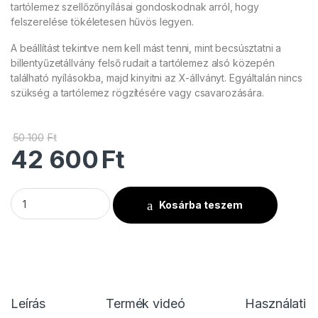
tartólemez szellőzőnyílásai gondoskodnak arról, hogy
felszerelése tökéletesen hűvös legyen.
A beállítást tekintve nem kell mást tenni, mint becsúsztatni a
billentyűzetállvány felső rudait a tartólemez alsó közepén
található nyílásokba, majd kinyitni az X-állványt. Egyáltalán nincs
szükség a tartólemez rögzítésére vagy csavarozására.
50 100
Ft
42 600
Ft
Gravity KSX 2 RD mennyiség
Kosárba teszem
Leírás
Termék videó
Használati u