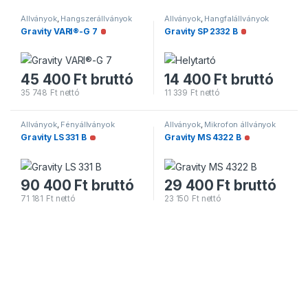
Állványok
,
Hangszerállványok
Állványok
,
Hangfalállványok
Gravity VARI®-G 7
Gravity SP 2332 B
Nincs raktáron
Nincs raktáron
45 400
Ft
bruttó
14 400
Ft
bruttó
35 748
Ft
nettó
11 339
Ft
nettó
Állványok
,
Fényállványok
Állványok
,
Mikrofon állványok
Gravity LS 331 B
Gravity MS 4322 B
Nincs raktáron
Nincs raktáro
90 400
Ft
bruttó
29 400
Ft
bruttó
71 181
Ft
nettó
23 150
Ft
nettó