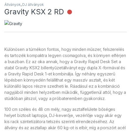
Állványok
,
DJ állványok
Gravity KSX 2 RD
Nincs raktáron
Különösen a túrnékon fontos, hogy minden műszer, felszerelés
és tartozék kompaktra legyen csomagolva, és könnyen elférjen
a buszban. Ez az oka annak, hogy a Gravity Rapid Desk Set a
stabil Gravity KSX2 billentyűzetállványt egy dupla X-formával és
a Gravity Rapid Desk 1-et kombinálja. Így néhány egyszerű
lépésben könnyedén felállíthat egy masszív asztalt, és két
különálló lapos részre szedheti le. Ráadásul ez a kombináció
nagyjából minden helyzetben működik, függetlenül attól, hogy a
stúdióban játszol, vagy a próbateremben gyakorolsz.
100 cm széles és 48 cm mély, nagy asztalfelülete bőséges
helyet biztosít laptopja, DJ-keverője, vezérlője vagy akár egy
kis rack szintetizátora tetszés szerinti elrendezéséhez. Az
állvány és az asztallap akár 60 kg-ot is elbír, míg a porszórt acél