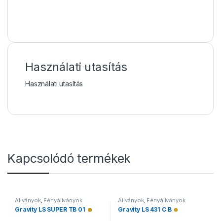
Használati utasítás
Használati utasítás
Kapcsolódó termékek
Állványok
,
Fényállványok
Állványok
,
Fényállványok
Gravity LS SUPER TB 01
Gravity LS 431 C B
Alacsony raktárkészlet
Alacsony raktá