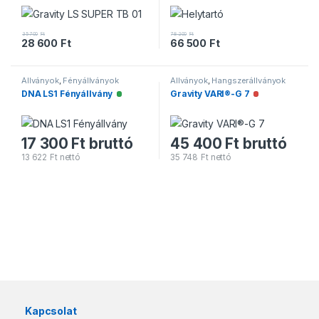
35 700
Ft
78 200
Ft
28 600
Ft
66 500
Ft
Állványok
,
Fényállványok
Állványok
,
Hangszerállványok
DNA LS1 Fényállvány
Gravity VARI®-G 7
Elérhető
Nincs raktáro
17 300
Ft
bruttó
45 400
Ft
bruttó
13 622
Ft
nettó
35 748
Ft
nettó
Márkák karusszel
Kapcsolat