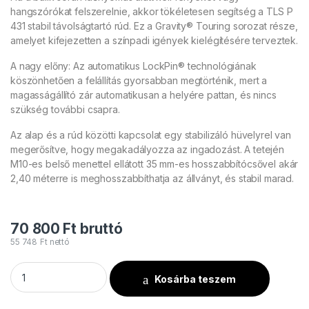
hangszórókat felszerelnie, akkor tökéletesen segítség a TLS P
431 stabil távolságtartó rúd. Ez a Gravity® Touring sorozat része,
amelyet kifejezetten a színpadi igények kielégítésére terveztek.
A nagy előny: Az automatikus LockPin® technológiának
köszönhetően a felállítás gyorsabban megtörténik, mert a
magasságállító zár automatikusan a helyére pattan, és nincs
szükség további csapra.
Az alap és a rúd közötti kapcsolat egy stabilizáló hüvelyrel van
megerősítve, hogy megakadályozza az ingadozást. A tetején
M10-es belső menettel ellátott 35 mm-es hosszabbítócsővel akár
2,40 méterre is meghosszabbíthatja az állványt, és stabil marad.
70 800
Ft
bruttó
55 748
Ft
nettó
Gravity TLS P 431 mennyiség
Kosárba teszem