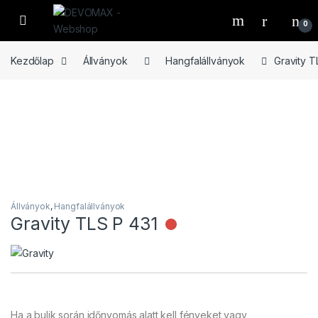
Ugrás a navigációhoz
Ugrás a tartalomhoz
Open
0
Kezdőlap
Állványok
Hangfalállványok
Gravity T
Állványok
,
Hangfalállványok
Gravity TLS P 431
Nincs raktáron
Ha a bulik során időnyomás alatt kell fényeket vagy