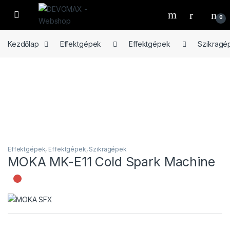
Ugrás a navigációhoz
Ugrás a tartalomhoz
Open
0
Kezdőlap
Effektgépek
Effektgépek
Szikragé
Effektgépek
,
Effektgépek
,
Szikragépek
MOKA MK-E11 Cold Spark Machine
Nincs raktáron