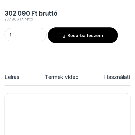
302 090
Ft
bruttó
237 866
Ft
nettó
MOKA MK-E11 Cold Spark Machine mennyiség
Kosárba teszem
Leírás
Termék videó
Használati u