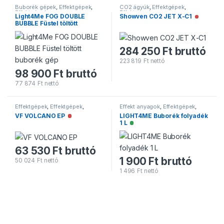
Buborék gépek
,
Effektgépek
,
CO2 ágyúk
,
Effektgépek
,
Effektgépek
Effektgépek
Light4Me FOG DOUBLE
Showven CO2 JET X-C1
Nincs ra
BUBBLE Füstel töltött
buborék gép
Nincs raktáron
284 250
Ft
bruttó
223 819
Ft
nettó
98 900
Ft
bruttó
77 874
Ft
nettó
Effektgépek
,
Effektgépek
,
Effekt anyagok
,
Effektgépek
,
Füstgépek
Folyadékok
VF VOLCANO EP
LIGHT4ME Buborék folyadék
Nincs raktáron
1 L
Elérhető
63 530
Ft
bruttó
1 900
Ft
bruttó
50 024
Ft
nettó
1 496
Ft
nettó