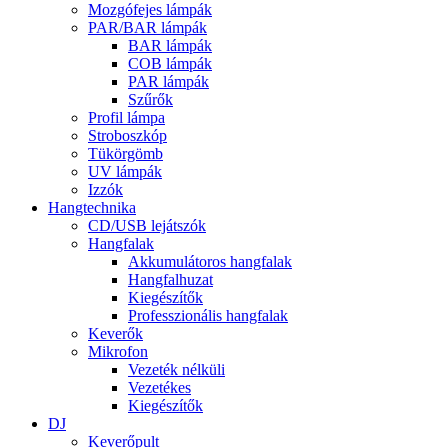
Mozgófejes lámpák
PAR/BAR lámpák
BAR lámpák
COB lámpák
PAR lámpák
Szűrők
Profil lámpa
Stroboszkóp
Tükörgömb
UV lámpák
Izzók
Hangtechnika
CD/USB lejátszók
Hangfalak
Akkumulátoros hangfalak
Hangfalhuzat
Kiegészítők
Professzionális hangfalak
Keverők
Mikrofon
Vezeték nélküli
Vezetékes
Kiegészítők
DJ
Keverőpult