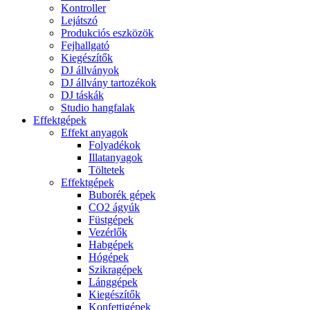
Kontroller
Lejátszó
Produkciós eszközök
Fejhallgató
Kiegészítők
DJ állványok
DJ állvány tartozékok
DJ táskák
Studio hangfalak
Effektgépek
Effekt anyagok
Folyadékok
Illatanyagok
Töltetek
Effektgépek
Buborék gépek
CO2 ágyúk
Füstgépek
Vezérlők
Habgépek
Hógépek
Szikragépek
Lánggépek
Kiegészítők
Konfettigépek