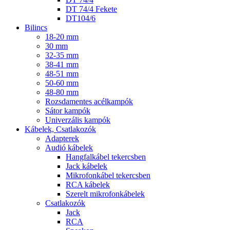
DT 74/4 Fekete
DT104/6
Bilincs
18-20 mm
30 mm
32-35 mm
38-41 mm
48-51 mm
50-60 mm
48-80 mm
Rozsdamentes acélkampók
Sátor kampók
Univerzális kampók
Kábelek, Csatlakozók
Adapterek
Audió kábelek
Hangfalkábel tekercsben
Jack kábelek
Mikrofonkábel tekercsben
RCA kábelek
Szerelt mikrofonkábelek
Csatlakozók
Jack
RCA