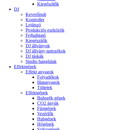
Kiegészítők
DJ
Keverőpult
Kontroller
Lejátszó
Produkciós eszközök
Fejhallgató
Kiegészítők
DJ állványok
DJ állvány tartozékok
DJ táskák
Studio hangfalak
Effektgépek
Effekt anyagok
Folyadékok
Illatanyagok
Töltetek
Effektgépek
Buborék gépek
CO2 ágyúk
Füstgépek
Vezérlők
Habgépek
Hógépek
Szikragépek