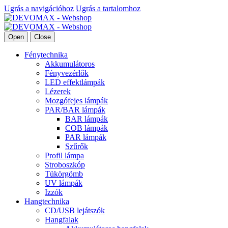
Ugrás a navigációhoz
Ugrás a tartalomhoz
Open
Close
Fénytechnika
Akkumulátoros
Fényvezérlők
LED effektlámpák
Lézerek
Mozgófejes lámpák
PAR/BAR lámpák
BAR lámpák
COB lámpák
PAR lámpák
Szűrők
Profil lámpa
Stroboszkóp
Tükörgömb
UV lámpák
Izzók
Hangtechnika
CD/USB lejátszók
Hangfalak