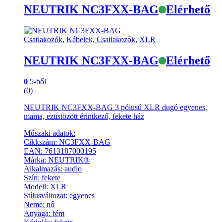
NEUTRIK NC3FXX-BAG
Elérhető
Csatlakozók
,
Kábelek, Csatlakozók
,
XLR
NEUTRIK NC3FXX-BAG
Elérhető
0
5-ből
(0)
NEUTRIK NC3FXX-BAG 3 pólusú XLR dugó egyenes,
mama, ezüstözött érintkező, fekete ház
Műszaki adatok:
Cikkszám: NC3FXX-BAG
EAN: 7613187000195
Márka: NEUTRIK®
Alkalmazás: audio
Szín: fekete
Modell: XLR
Stílusváltozat: egyenes
Neme: nő
Anyaga: fém