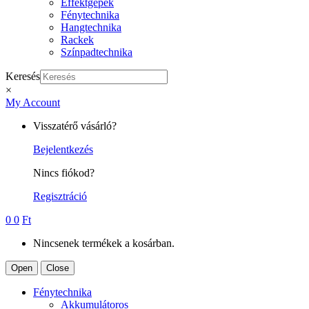
Effektgépek
Fénytechnika
Hangtechnika
Rackek
Színpadtechnika
Keresés
×
My Account
Visszatérő vásárló?
Bejelentkezés
Nincs fiókod?
Regisztráció
0
0
Ft
Nincsenek termékek a kosárban.
Open
Close
Fénytechnika
Akkumulátoros