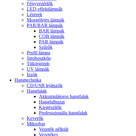
Fényvezérlők
LED effektlámpák
Lézerek
Mozgófejes lámpák
PAR/BAR lámpák
BAR lámpák
COB lámpák
PAR lámpák
Szűrők
Profil lámpa
Stroboszkóp
Tükörgömb
UV lámpák
Izzók
Hangtechnika
CD/USB lejátszók
Hangfalak
Akkumulátoros hangfalak
Hangfalhuzat
Kiegészítők
Professzionális hangfalak
Keverők
Mikrofon
Vezeték nélküli
Vezetékes