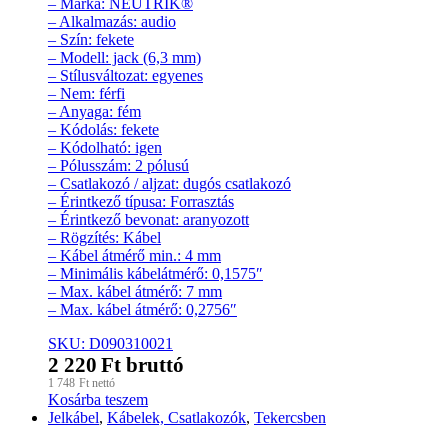
– Márka: NEUTRIK®
– Alkalmazás: audio
– Szín: fekete
– Modell: jack (6,3 mm)
– Stílusváltozat: egyenes
– Nem: férfi
– Anyaga: fém
– Kódolás: fekete
– Kódolható: igen
– Pólusszám: 2 pólusú
– Csatlakozó / aljzat: dugós csatlakozó
– Érintkező típusa: Forrasztás
– Érintkező bevonat: aranyozott
– Rögzítés: Kábel
– Kábel átmérő min.: 4 mm
– Minimális kábelátmérő: 0,1575″
– Max. kábel átmérő: 7 mm
– Max. kábel átmérő: 0,2756″
SKU: D090310021
2 220
Ft
bruttó
1 748
Ft
nettó
Kosárba teszem
Jelkábel
,
Kábelek, Csatlakozók
,
Tekercsben