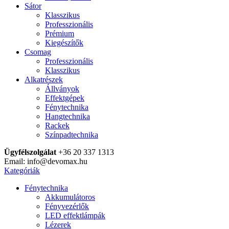
Sátor
Klasszikus
Professzionális
Prémium
Kiegészítők
Csomag
Professzionális
Klasszikus
Alkatrészek
Állványok
Effektgépek
Fénytechnika
Hangtechnika
Rackek
Színpadtechnika
Ügyfélszolgálat
+36 20 337 1313
Email: info@devomax.hu
Kategóriák
Fénytechnika
Akkumulátoros
Fényvezérlők
LED effektlámpák
Lézerek