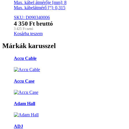
Max. kábel átmérője [mm]: 8
Max. kábelátmérő [“]: 0,315
SKU: D090340006
4 350
Ft
bruttó
3 425
Ft
nettó
Kosárba teszem
Márkák karusszel
Accu Cable
Accu Case
Adam Hall
ADJ