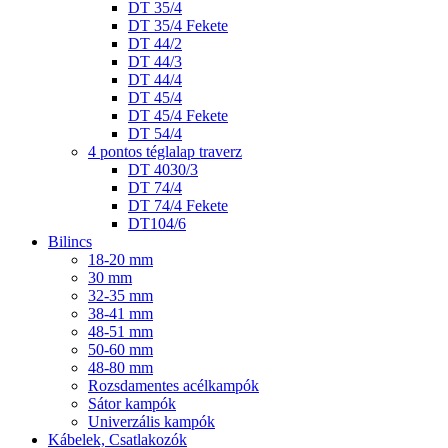
DT 35/4
DT 35/4 Fekete
DT 44/2
DT 44/3
DT 44/4
DT 45/4
DT 45/4 Fekete
DT 54/4
4 pontos téglalap traverz
DT 4030/3
DT 74/4
DT 74/4 Fekete
DT104/6
Bilincs
18-20 mm
30 mm
32-35 mm
38-41 mm
48-51 mm
50-60 mm
48-80 mm
Rozsdamentes acélkampók
Sátor kampók
Univerzális kampók
Kábelek, Csatlakozók