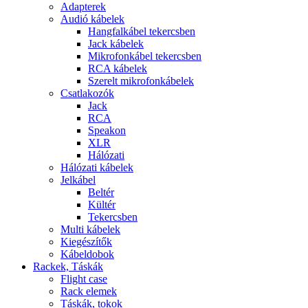
Adapterek
Audió kábelek
Hangfalkábel tekercsben
Jack kábelek
Mikrofonkábel tekercsben
RCA kábelek
Szerelt mikrofonkábelek
Csatlakozók
Jack
RCA
Speakon
XLR
Hálózati
Hálózati kábelek
Jelkábel
Beltér
Kültér
Tekercsben
Multi kábelek
Kiegészítők
Kábeldobok
Rackek, Táskák
Flight case
Rack elemek
Táskák, tokok