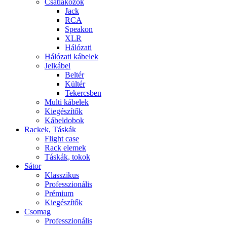
Csatlakozók
Jack
RCA
Speakon
XLR
Hálózati
Hálózati kábelek
Jelkábel
Beltér
Kültér
Tekercsben
Multi kábelek
Kiegészítők
Kábeldobok
Rackek, Táskák
Flight case
Rack elemek
Táskák, tokok
Sátor
Klasszikus
Professzionális
Prémium
Kiegészítők
Csomag
Professzionális