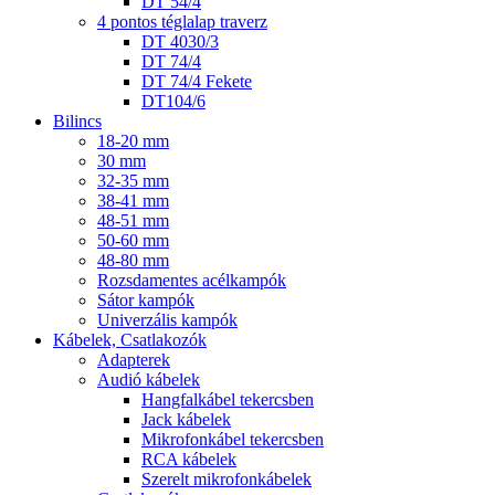
DT 54/4
4 pontos téglalap traverz
DT 4030/3
DT 74/4
DT 74/4 Fekete
DT104/6
Bilincs
18-20 mm
30 mm
32-35 mm
38-41 mm
48-51 mm
50-60 mm
48-80 mm
Rozsdamentes acélkampók
Sátor kampók
Univerzális kampók
Kábelek, Csatlakozók
Adapterek
Audió kábelek
Hangfalkábel tekercsben
Jack kábelek
Mikrofonkábel tekercsben
RCA kábelek
Szerelt mikrofonkábelek