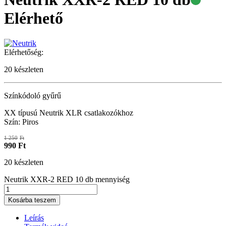
Elérhető
Elérhetőség:
20 készleten
Színkódoló gyűrű
XX típusú Neutrik XLR csatlakozókhoz
Szín: Piros
1 250
Ft
990
Ft
20 készleten
Neutrik XXR-2 RED 10 db mennyiség
Kosárba teszem
Leírás