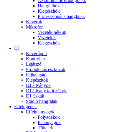
Akkumulátoros hangfalak
Hangfalhuzat
Kiegészítők
Professzionális hangfalak
Keverők
Mikrofon
Vezeték nélküli
Vezetékes
Kiegészítők
DJ
Keverőpult
Kontroller
Lejátszó
Produkciós eszközök
Fejhallgató
Kiegészítők
DJ állványok
DJ állvány tartozékok
DJ táskák
Studio hangfalak
Effektgépek
Effekt anyagok
Folyadékok
Illatanyagok
Töltetek