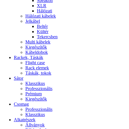
Speakon
XLR
Hálózati
Hálózati kábelek
Jelkábel
Beltér
Kültér
Tekercsben
Multi kábelek
Kiegészítők
Kábeldobok
Rackek, Táskák
Flight case
Rack elemek
Táskák, tokok
Sátor
Klasszikus
Professzionális
Prémium
Kiegészítők
Csomag
Professzionális
Klasszikus
Alkatrészek
Állványok