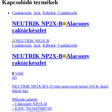
Kapcsolódó termékek
Csatlakozók
,
Jack
,
Kábelek, Csatlakozók
NEUTRIK NP2X-B
Alacsony
raktárkészlet
Csatlakozók
,
Jack
,
Kábelek, Csatlakozók
NEUTRIK NP2X-B
Alacsony
raktárkészlet
0
5-ből
(0)
NEUTRIK NP2X-B 6,35 mm aranyozott monó JACK dugó,
fekete ház
Műszaki adatok:
– Cikkszám: NP2X-B
– EAN: 7613187000720