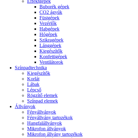
Effektgépek
Buborék gépek
CO2 ágyúk
Füstgépek
Vezérlők
Habgépek
Hógépek
Szikragépek
Lánggépek
Kiegészítők
Konfettigépek
Ventilátorok
Színpadtechnika
Kiegészítők
Korlát
Lábak
Lépcső
Rögzítő elemek
Színpad elemek
Állványok
Fényállványok
Fényállvány tartozékok
Hangfalállványok
Mikrofon állványok
Mikrofon állvány tartozékok