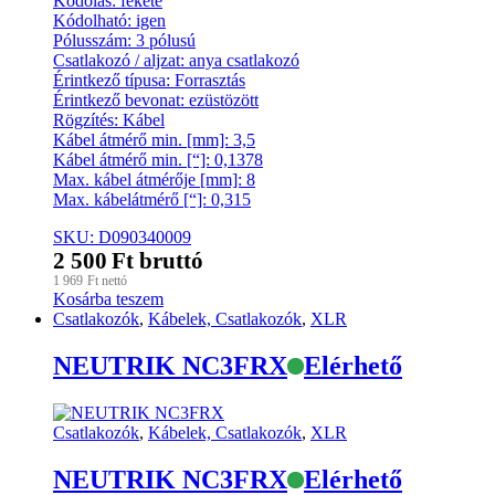
Kódolás: fekete
Kódolható: igen
Pólusszám: 3 pólusú
Csatlakozó / aljzat: anya csatlakozó
Érintkező típusa: Forrasztás
Érintkező bevonat: ezüstözött
Rögzítés: Kábel
Kábel átmérő min. [mm]: 3,5
Kábel átmérő min. [“]: 0,1378
Max. kábel átmérője [mm]: 8
Max. kábelátmérő [“]: 0,315
SKU: D090340009
2 500
Ft
bruttó
1 969
Ft
nettó
Kosárba teszem
Csatlakozók
,
Kábelek, Csatlakozók
,
XLR
NEUTRIK NC3FRX
Elérhető
Csatlakozók
,
Kábelek, Csatlakozók
,
XLR
NEUTRIK NC3FRX
Elérhető