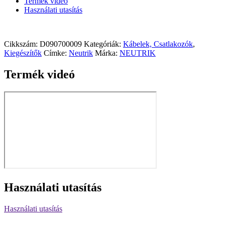
Termék videó
Használati utasítás
Cikkszám:
D090700009
Kategóriák:
Kábelek, Csatlakozók
,
Kiegészítők
Címke:
Neutrik
Márka:
NEUTRIK
Termék videó
Használati utasítás
Használati utasítás