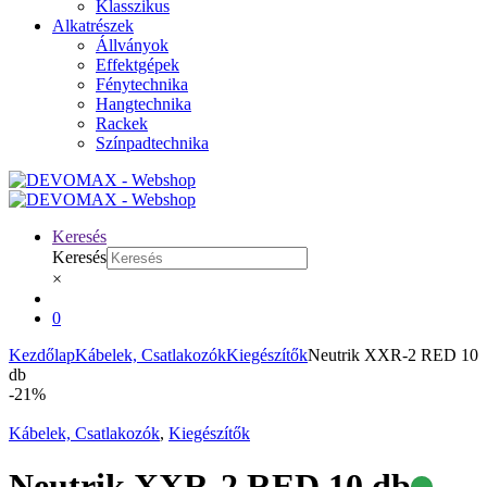
Klasszikus
Alkatrészek
Állványok
Effektgépek
Fénytechnika
Hangtechnika
Rackek
Színpadtechnika
Keresés
Keresés
×
0
Kezdőlap
Kábelek, Csatlakozók
Kiegészítők
Neutrik XXR-2 RED 10
db
-
21%
Kábelek, Csatlakozók
,
Kiegészítők
Neutrik XXR-2 RED 10 db