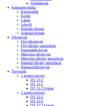
Ventilátorok
Színpadtechnika
Kiegészítők
Korlát
Lábak
Lépcső
Rögzítő elemek
Színpad elemek
Állványok
Fényállványok
Fényállvány tartozékok
Hangfalállványok
Mikrofon állványok
Mikrofon állvány tartozékok
Hangfal állvány tartozékok
Hangszerállványok
Traverzek
1 pontos traverz
DT 21/2
DT 31/2
DT 31/2 Fekete
2 pontos traverz
DT 22/2
DT 32/2
DT 32/2 Fekete