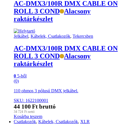
AC-DMX3/100R DMX CABLE ON
ROLL 3 COND
Alacsony
raktárkészlet
Jelkábel
,
Kábelek, Csatlakozók
,
Tekercsben
AC-DMX3/100R DMX CABLE ON
ROLL 3 COND
Alacsony
raktárkészlet
0
5-ből
(0)
110 ohmos 3 pólusú DMX jelkábel.
SKU: 1622100001
44 100
Ft
bruttó
34 724
Ft
nettó
Kosárba teszem
Csatlakozók
,
Kábelek, Csatlakozók
,
XLR