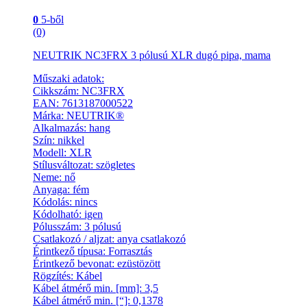
0
5-ből
(0)
NEUTRIK NC3FRX 3 pólusú XLR dugó pipa, mama
Műszaki adatok:
Cikkszám: NC3FRX
EAN: 7613187000522
Márka: NEUTRIK®
Alkalmazás: hang
Szín: nikkel
Modell: XLR
Stílusváltozat: szögletes
Neme: nő
Anyaga: fém
Kódolás: nincs
Kódolható: igen
Pólusszám: 3 pólusú
Csatlakozó / aljzat: anya csatlakozó
Érintkező típusa: Forrasztás
Érintkező bevonat: ezüstözött
Rögzítés: Kábel
Kábel átmérő min. [mm]: 3,5
Kábel átmérő min. [“]: 0,1378