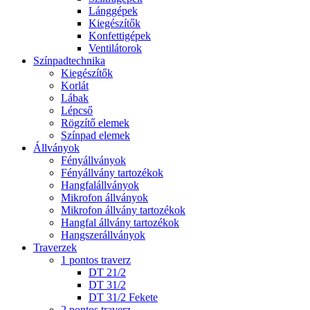
Lánggépek
Kiegészítők
Konfettigépek
Ventilátorok
Színpadtechnika
Kiegészítők
Korlát
Lábak
Lépcső
Rögzítő elemek
Színpad elemek
Állványok
Fényállványok
Fényállvány tartozékok
Hangfalállványok
Mikrofon állványok
Mikrofon állvány tartozékok
Hangfal állvány tartozékok
Hangszerállványok
Traverzek
1 pontos traverz
DT 21/2
DT 31/2
DT 31/2 Fekete
2 pontos traverz