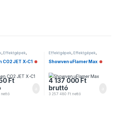
k
,
Effektgépek
,
Effektgépek
,
Effektgépek
,
pek
Lánggépek
 CO2 JET X-C1
Showven uFlamer Max
on
Nincs raktáron
Nincs raktáron
50
Ft
4 137 000
Ft
ó
bruttó
nettó
3 257 480
Ft
nettó