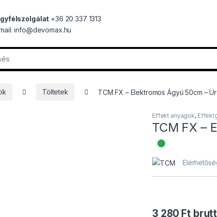
gyfélszolgálat
+36 20 337 1313
mail: info@devomax.hu
ok
Töltetek
TCM FX – Elektromos Ágyú 50cm – Ü
Effekt anyagok
,
Effekt
TCM FX – E
Elérhető
Elérhetősé
3 280
Ft
brut