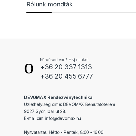
Márkák karusszel
Rólunk mondták
Kérdésed van? Hívj minket!
+36 20 337 1313
+36 20 455 6777
DEVOMAX Rendezvénytechnika
Üzlethelyiség címe: DEVOMAX Bemutatóterem
9027 Győr, Ipar út 28.
E-mail cím:
info@devomax.hu
Nyitvatartás: Hétfő - Péntek, 8:00 - 16:00