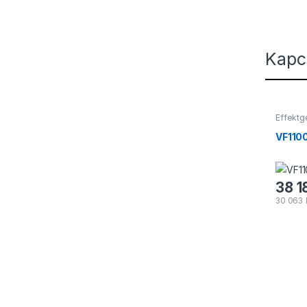
Kapc
Effekt
Füstgé
VF110
38 1
30 063