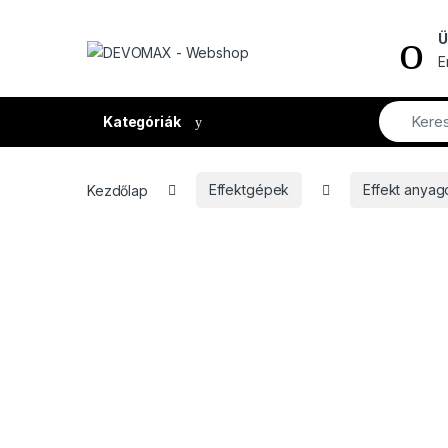
Ugrás a navigációhoz
Ugrás a tartalomhoz
Ü
E
Kategóriák
Kezdőlap
Effektgépek
Effekt anyag