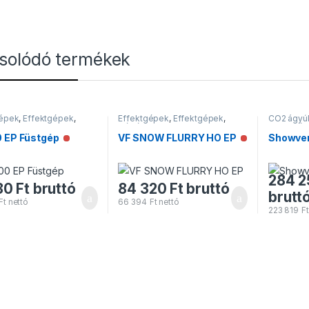
solódó termékek
gépek
,
Effektgépek
,
Effektgépek
,
Effektgépek
,
CO2 ágyú
pek
Hógépek
Effektgé
0 EP Füstgép
VF SNOW FLURRY HO EP
Showven
Nincs raktáron
Nincs raktár
284 2
80
Ft
bruttó
84 320
Ft
bruttó
brutt
Ft
nettó
66 394
Ft
nettó
223 819
Ft