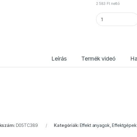
2 583
Ft
nettó
TCM FX - Elektrom
Leírás
Termék videó
Ha
kkszám:
D05TC389
Kategóriák:
Effekt anyagok
,
Effektgépek