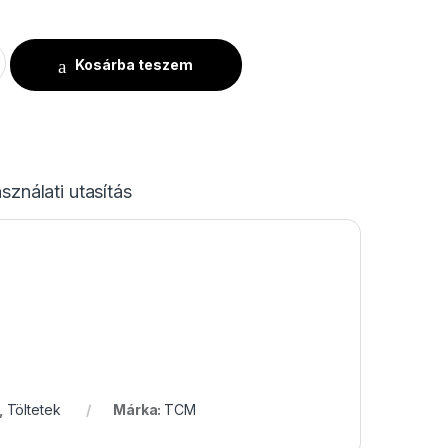
os Ágyú 50cm - Üres mennyiség
Kosárba teszem
sználati utasítás
,
Töltetek
Márka:
TCM