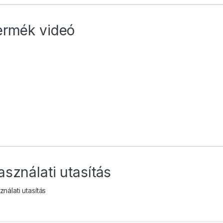
ermék videó
asználati utasítás
nálati utasítás