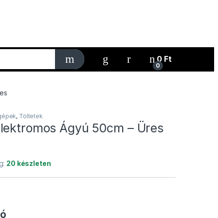
My Account
0
Ft
0
res
gépek
,
Töltetek
lektromos Ágyú 50cm – Üres
g:
20 készleten
tó