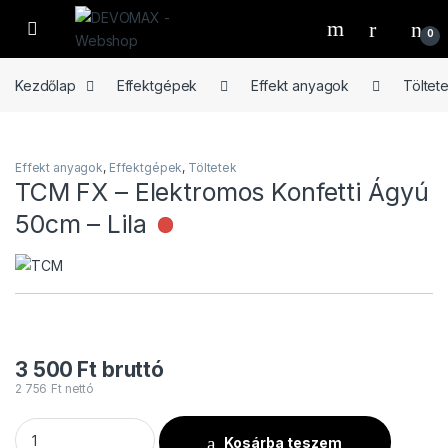
Ugrás a navigációhoz
Ugrás a tartalomhoz
Open
0
Kezdőlap
Effektgépek
Effekt anyagok
Töltet
Effekt anyagok
,
Effektgépek
,
Töltetek
TCM FX – Elektromos Konfetti Ágyú
50cm – Lila
Nincs raktáron
3 500
Ft
bruttó
2 756
Ft
nettó
TCM FX - Elektromos Konfetti Ágyú 50cm - Lila mennyiség
Kosárba teszem