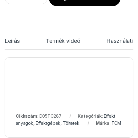
Leírás
Termék videó
Használati u
Cikkszám:
D05TC287
Kategóriák:
Effekt
anyagok
,
Effektgépek
,
Töltetek
Márka:
TCM