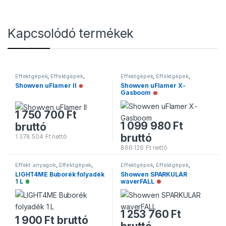
Kapcsolódó termékek
Effektgépek
,
Effektgépek
,
Effektgépek
,
Effektgépek
,
Lánggépek
Lánggépek
Showven uFlamer II
Showven uFlamer X-
Nincs raktáron
Gasboom
Nincs raktáron
1 750 700
Ft
1 099 980
Ft
bruttó
bruttó
1 378 504
Ft
nettó
866 126
Ft
nettó
Effekt anyagok
,
Effektgépek
,
Effektgépek
,
Effektgépek
,
Folyadékok
Szikragépek
LIGHT4ME Buborék folyadék
Showven SPARKULAR
1 L
waverFALL
Elérhető
Nincs raktáron
1 253 760
Ft
1 900
Ft
bruttó