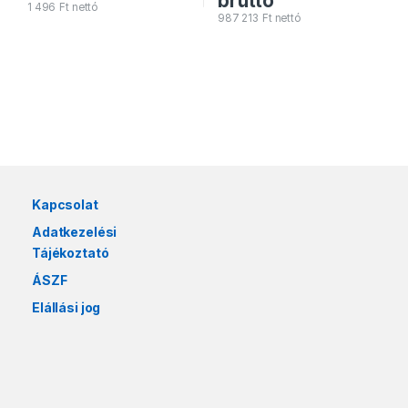
bruttó
1 496
Ft
nettó
987 213
Ft
nettó
Márkák karusszel
Kapcsolat
Adatkezelési
Tájékoztató
ÁSZF
Elállási jog