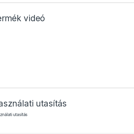
ermék videó
asználati utasítás
nálati utasítás