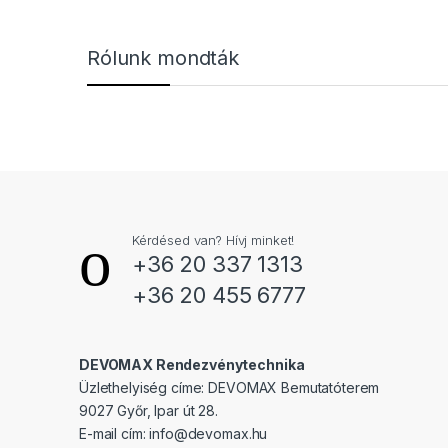
Márkák karusszel
Rólunk mondták
Kérdésed van? Hívj minket!
+36 20 337 1313
+36 20 455 6777
DEVOMAX Rendezvénytechnika
Üzlethelyiség címe: DEVOMAX Bemutatóterem
9027 Győr, Ipar út 28.
E-mail cím:
info@devomax.hu