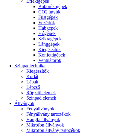
Effektgépek
Buborék gépek
CO2 ágyúk
Füstgépek
Vezérlők
Habgépek
Hógépek
Szikragépek
Lánggépek
Kiegészítők
Konfettigépek
Ventilátorok
Színpadtechnika
Kiegészítők
Korlát
Lábak
Lépcső
Rögzítő elemek
Színpad elemek
Állványok
Fényállványok
Fényállvány tartozékok
Hangfalállványok
Mikrofon állványok
Mikrofon állvány tartozékok