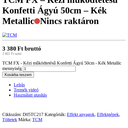
Konfetti Ágyú 50cm – Kék
Metallic
Nincs raktáron
3 380
Ft
bruttó
2 661
Ft
nettó
TCM FX - Kézi működtetésű Konfetti Ágyú 50cm - Kék Metallic
mennyiség
Kosárba teszem
Leírás
Termék videó
Használati utasítás
Cikkszám:
D05TC217
Kategóriák:
Effekt anyagok
,
Effektgépek
,
Töltetek
Márka:
TCM