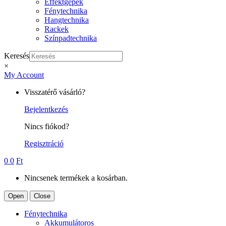
Effektgépek
Fénytechnika
Hangtechnika
Rackek
Színpadtechnika
Keresés
×
My Account
Visszatérő vásárló?
Bejelentkezés
Nincs fiókod?
Regisztráció
0
0
Ft
Nincsenek termékek a kosárban.
Open
Close
Fénytechnika
Akkumulátoros