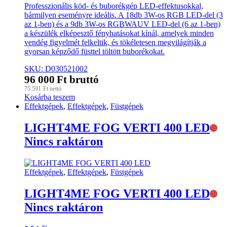
Professzionális köd- és buborékgép LED-effektusokkal,
bármilyen eseményre ideális. A 18db 3W-os RGB LED-del (3
az 1-ben) és a 9db 3W-os RGBWAUV LED-del (6 az 1-ben)
a készülék elképesztő fényhatásokat kínál, amelyek minden
vendég figyelmét felkeltik, és tökéletesen megvilágítják a
gyorsan képződő füsttel töltött buborékokat.
SKU: D030521002
96 000
Ft
bruttó
75 591
Ft
nettó
Kosárba teszem
Effektgépek
,
Effektgépek
,
Füstgépek
LIGHT4ME FOG VERTI 400 LED
Nincs raktáron
Effektgépek
,
Effektgépek
,
Füstgépek
LIGHT4ME FOG VERTI 400 LED
Nincs raktáron