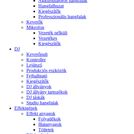
Akkumulátoros hangfalak
Hangfalhuzat
Kiegészítők
Professzionális hangfalak
Keverők
Mikrofon
Vezeték nélküli
Vezetékes
Kiegészítők
DJ
Keverőpult
Kontroller
Lejátszó
Produkciós eszközök
Fejhallgató
Kiegészítők
DJ állványok
DJ állvány tartozékok
DJ táskák
Studio hangfalak
Effektgépek
Effekt anyagok
Folyadékok
Illatanyagok
Töltetek