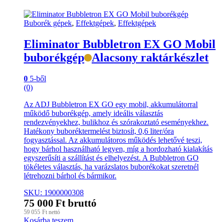
Buborék gépek
,
Effektgépek
,
Effektgépek
Eliminator Bubbletron EX GO Mobil
buborékgép
Alacsony raktárkészlet
0
5-ből
(0)
Az ADJ Bubbletron EX GO egy mobil, akkumulátorral
működő buborékgép, amely ideális választás
rendezvényekhez, bulikhoz és szórakoztató eseményekhez.
Hatékony buboréktermelést biztosít, 0,6 liter/óra
fogyasztással. Az akkumulátoros működés lehetővé teszi,
hogy bárhol használható legyen, míg a hordozható kialakítás
egyszerűsíti a szállítást és elhelyezést. A Bubbletron GO
tökéletes választás, ha varázslatos buborékokat szeretnél
létrehozni bárhol és bármikor.
SKU: 1900000308
75 000
Ft
bruttó
59 055
Ft
nettó
Kosárba teszem