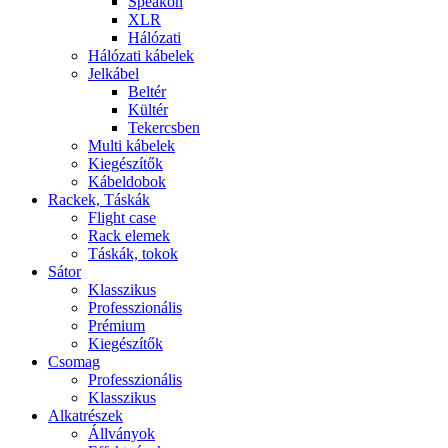
Speakon
XLR
Hálózati
Hálózati kábelek
Jelkábel
Beltér
Kültér
Tekercsben
Multi kábelek
Kiegészítők
Kábeldobok
Rackek, Táskák
Flight case
Rack elemek
Táskák, tokok
Sátor
Klasszikus
Professzionális
Prémium
Kiegészítők
Csomag
Professzionális
Klasszikus
Alkatrészek
Állványok