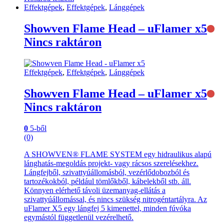
Effektgépek
,
Effektgépek
,
Lánggépek
Showven Flame Head – uFlamer x5
Nincs raktáron
Effektgépek
,
Effektgépek
,
Lánggépek
Showven Flame Head – uFlamer x5
Nincs raktáron
0
5-ből
(0)
A SHOWVEN® FLAME SYSTEM egy hidraulikus alapú
lánghatás-megoldás projekt- vagy rácsos szerelésekhez.
Lángfejből, szivattyúállomásból, vezérlődobozból és
tartozékokból, például tömlőkből, kábelekből stb. áll.
Könnyen elérhető távoli üzemanyag-ellátás a
szivattyúállomással, és nincs szükség nitrogéntartályra. Az
uFlamer X5 egy lángfej 5 kimenettel, minden fúvóka
egymástól függetlenül vezérelhető.