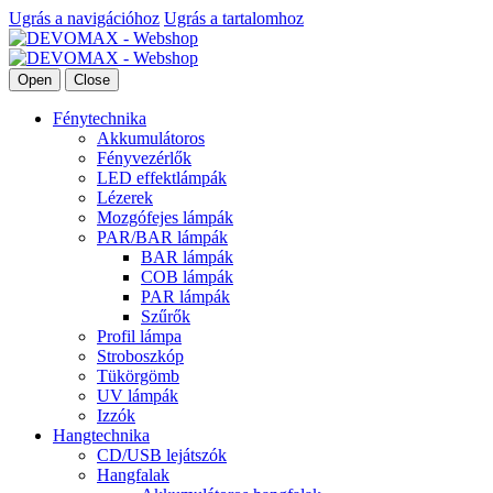
Ugrás a navigációhoz
Ugrás a tartalomhoz
Open
Close
Fénytechnika
Akkumulátoros
Fényvezérlők
LED effektlámpák
Lézerek
Mozgófejes lámpák
PAR/BAR lámpák
BAR lámpák
COB lámpák
PAR lámpák
Szűrők
Profil lámpa
Stroboszkóp
Tükörgömb
UV lámpák
Izzók
Hangtechnika
CD/USB lejátszók
Hangfalak