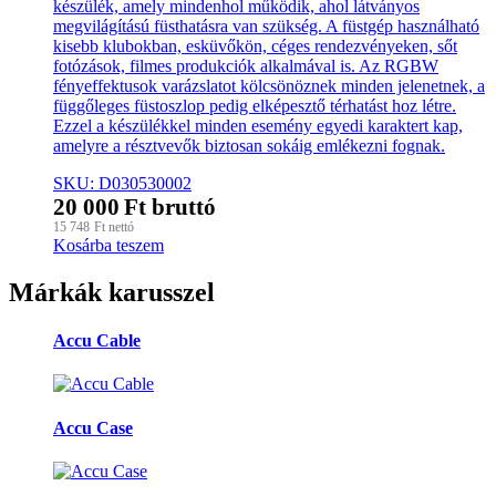
készülék, amely mindenhol működik, ahol látványos
megvilágítású füsthatásra van szükség. A füstgép használható
kisebb klubokban, esküvőkön, céges rendezvényeken, sőt
fotózások, filmes produkciók alkalmával is. Az RGBW
fényeffektusok varázslatot kölcsönöznek minden jelenetnek, a
függőleges füstoszlop pedig elképesztő térhatást hoz létre.
Ezzel a készülékkel minden esemény egyedi karaktert kap,
amelyre a résztvevők biztosan sokáig emlékezni fognak.
SKU: D030530002
20 000
Ft
bruttó
15 748
Ft
nettó
Kosárba teszem
Márkák karusszel
Accu Cable
Accu Case