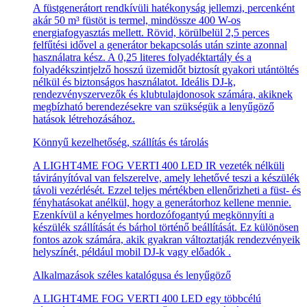
A füstgenerátort rendkívüli hatékonyság jellemzi, percenként
akár 50 m³ füstöt is termel, mindössze 400 W-os
energiafogyasztás mellett. Rövid, körülbelül 2,5 perces
felfűtési idővel a generátor bekapcsolás után szinte azonnal
használatra kész. A 0,25 literes folyadéktartály és a
folyadékszintjelző hosszú üzemidőt biztosít gyakori utántöltés
nélkül és biztonságos használatot. Ideális DJ-k,
rendezvényszervezők és klubtulajdonosok számára, akiknek
megbízható berendezésekre van szükségük a lenyűgöző
hatások létrehozásához.
Könnyű kezelhetőség, szállítás és tárolás
A LIGHT4ME FOG VERTI 400 LED IR vezeték nélküli
távirányítóval van felszerelve, amely lehetővé teszi a készülék
távoli vezérlését. Ezzel teljes mértékben ellenőrizheti a füst- és
fényhatásokat anélkül, hogy a generátorhoz kellene mennie.
Ezenkívül a kényelmes hordozófogantyú megkönnyíti a
készülék szállítását és bárhol történő beállítását. Ez különösen
fontos azok számára, akik gyakran változtatják rendezvényeik
helyszínét, például mobil DJ-k vagy előadók .
Alkalmazások széles katalógusa és lenyűgöző
A LIGHT4ME FOG VERTI 400 LED egy többcélú