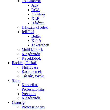
Csatlakozók
Jack
RCA
Speakon
XLR
Hálózati
Hálózati kábelek
Jelkábel
Beltér
Kültér
Tekercsben
Multi kábelek
Kiegészítők
Kábeldobok
Rackek, Táskák
Flight case
Rack elemek
Táskák, tokok
Sátor
Klasszikus
Professzionális
Prémium
Kiegészítők
Csomag
Professzionális