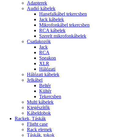
Adapterek
Audió kábelek
Hangfalkábel tekercsben
Jack kábelek
Mikrofonkábel tekercsben
RCA kábelek
Szerelt mikrofonkábelek
Csatlakozók
Jack
RCA
Speakon
XLR
Hálózati
Hálózati kábelek
Jelkábel
Beltér
Kültér
Tekercsben
Multi kábelek
Kiegészítők
Kábeldobok
Rackek, Táskák
Flight case
Rack elemek
Táskák, tokok