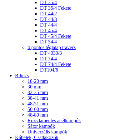
DT 35/4
DT 35/4 Fekete
DT 44/2
DT 44/3
DT 44/4
DT 45/4
DT 45/4 Fekete
DT 54/4
4 pontos téglalap traverz
DT 4030/3
DT 74/4
DT 74/4 Fekete
DT104/6
Bilincs
18-20 mm
30 mm
32-35 mm
38-41 mm
48-51 mm
50-60 mm
48-80 mm
Rozsdamentes acélkampók
Sátor kampók
Univerzális kampók
Kábelek, Csatlakozók