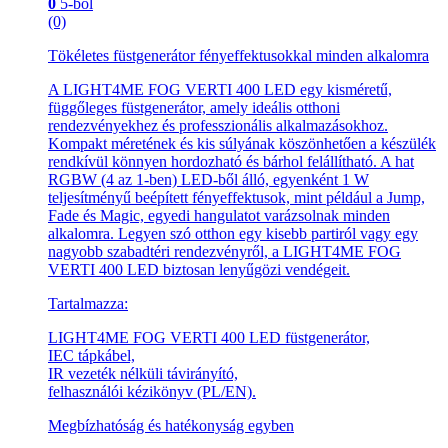
0
5-ből
(0)
Tökéletes füstgenerátor fényeffektusokkal minden alkalomra
A LIGHT4ME FOG VERTI 400 LED egy kisméretű,
függőleges füstgenerátor, amely ideális otthoni
rendezvényekhez és professzionális alkalmazásokhoz.
Kompakt méretének és kis súlyának köszönhetően a készülék
rendkívül könnyen hordozható és bárhol felállítható. A hat
RGBW (4 az 1-ben) LED-ből álló, egyenként 1 W
teljesítményű beépített fényeffektusok, mint például a Jump,
Fade és Magic, egyedi hangulatot varázsolnak minden
alkalomra. Legyen szó otthon egy kisebb partiról vagy egy
nagyobb szabadtéri rendezvényről, a LIGHT4ME FOG
VERTI 400 LED biztosan lenyűgözi vendégeit.
Tartalmazza:
LIGHT4ME FOG VERTI 400 LED füstgenerátor,
IEC tápkábel,
IR vezeték nélküli távirányító,
felhasználói kézikönyv (PL/EN).
Megbízhatóság és hatékonyság egyben