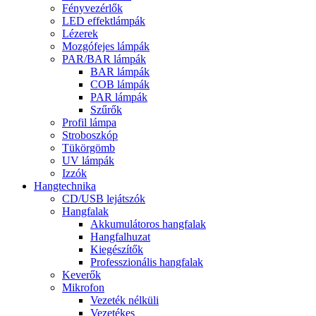
Fényvezérlők
LED effektlámpák
Lézerek
Mozgófejes lámpák
PAR/BAR lámpák
BAR lámpák
COB lámpák
PAR lámpák
Szűrők
Profil lámpa
Stroboszkóp
Tükörgömb
UV lámpák
Izzók
Hangtechnika
CD/USB lejátszók
Hangfalak
Akkumulátoros hangfalak
Hangfalhuzat
Kiegészítők
Professzionális hangfalak
Keverők
Mikrofon
Vezeték nélküli
Vezetékes