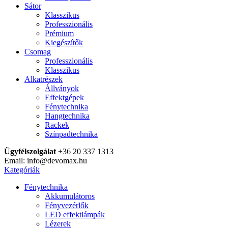
Sátor
Klasszikus
Professzionális
Prémium
Kiegészítők
Csomag
Professzionális
Klasszikus
Alkatrészek
Állványok
Effektgépek
Fénytechnika
Hangtechnika
Rackek
Színpadtechnika
Ügyfélszolgálat
+36 20 337 1313
Email: info@devomax.hu
Kategóriák
Fénytechnika
Akkumulátoros
Fényvezérlők
LED effektlámpák
Lézerek