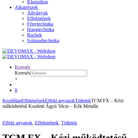
Klasszikus
Alkatrészek
Állványok
Effektgépek
Fénytechnika
Hangtechnika
Rackek
Színpadtechnika
Keresés
Keresés
×
0
Kezdőlap
Effektgépek
Effekt anyagok
Töltetek
TCM FX – Kézi
működtetésű Konfetti Ágyú 50cm – Kék Metallic
Effekt anyagok
,
Effektgépek
,
Töltetek
TCM FX – Kézi működtetésű