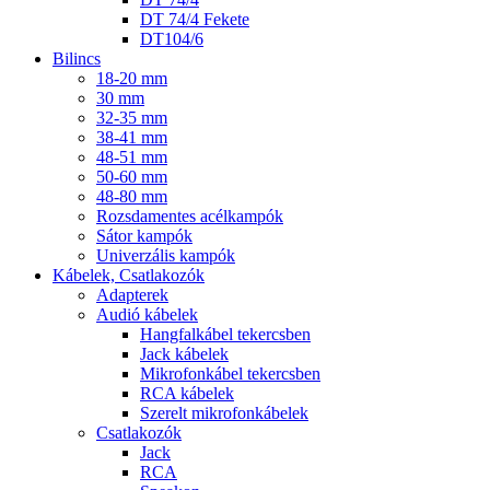
DT 74/4 Fekete
DT104/6
Bilincs
18-20 mm
30 mm
32-35 mm
38-41 mm
48-51 mm
50-60 mm
48-80 mm
Rozsdamentes acélkampók
Sátor kampók
Univerzális kampók
Kábelek, Csatlakozók
Adapterek
Audió kábelek
Hangfalkábel tekercsben
Jack kábelek
Mikrofonkábel tekercsben
RCA kábelek
Szerelt mikrofonkábelek
Csatlakozók
Jack
RCA