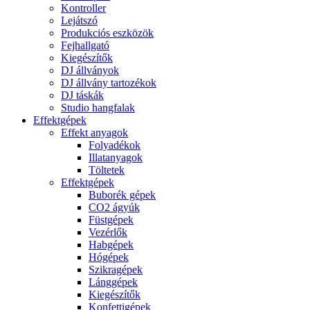
Kontroller
Lejátszó
Produkciós eszközök
Fejhallgató
Kiegészítők
DJ állványok
DJ állvány tartozékok
DJ táskák
Studio hangfalak
Effektgépek
Effekt anyagok
Folyadékok
Illatanyagok
Töltetek
Effektgépek
Buborék gépek
CO2 ágyúk
Füstgépek
Vezérlők
Habgépek
Hógépek
Szikragépek
Lánggépek
Kiegészítők
Konfettigépek