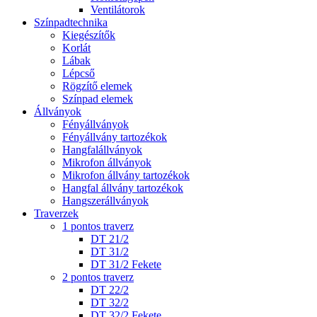
Ventilátorok
Színpadtechnika
Kiegészítők
Korlát
Lábak
Lépcső
Rögzítő elemek
Színpad elemek
Állványok
Fényállványok
Fényállvány tartozékok
Hangfalállványok
Mikrofon állványok
Mikrofon állvány tartozékok
Hangfal állvány tartozékok
Hangszerállványok
Traverzek
1 pontos traverz
DT 21/2
DT 31/2
DT 31/2 Fekete
2 pontos traverz
DT 22/2
DT 32/2
DT 32/2 Fekete