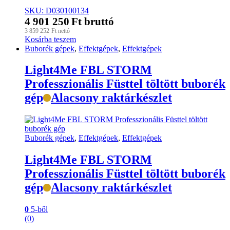
SKU: D030100134
4 901 250
Ft
bruttó
3 859 252
Ft
nettó
Kosárba teszem
Buborék gépek
,
Effektgépek
,
Effektgépek
Light4Me FBL STORM
Professzionális Füsttel töltött buborék
gép
Alacsony raktárkészlet
Buborék gépek
,
Effektgépek
,
Effektgépek
Light4Me FBL STORM
Professzionális Füsttel töltött buborék
gép
Alacsony raktárkészlet
0
5-ből
(0)