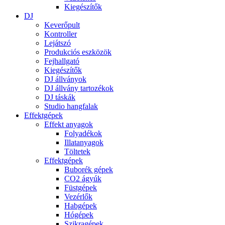
Kiegészítők
DJ
Keverőpult
Kontroller
Lejátszó
Produkciós eszközök
Fejhallgató
Kiegészítők
DJ állványok
DJ állvány tartozékok
DJ táskák
Studio hangfalak
Effektgépek
Effekt anyagok
Folyadékok
Illatanyagok
Töltetek
Effektgépek
Buborék gépek
CO2 ágyúk
Füstgépek
Vezérlők
Habgépek
Hógépek
Szikragépek