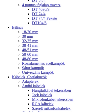
DT 54/4
4 pontos téglalap traverz
DT 4030/3
DT 74/4
DT 74/4 Fekete
DT104/6
Bilincs
18-20 mm
30 mm
32-35 mm
38-41 mm
48-51 mm
50-60 mm
48-80 mm
Rozsdamentes acélkampók
Sátor kampók
Univerzális kampók
Kábelek, Csatlakozók
Adapterek
Audió kábelek
Hangfalkábel tekercsben
Jack kábelek
Mikrofonkábel tekercsben
RCA kábelek
Szerelt mikrofonkábelek