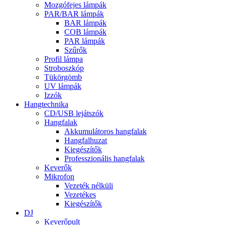
Mozgófejes lámpák
PAR/BAR lámpák
BAR lámpák
COB lámpák
PAR lámpák
Szűrők
Profil lámpa
Stroboszkóp
Tükörgömb
UV lámpák
Izzók
Hangtechnika
CD/USB lejátszók
Hangfalak
Akkumulátoros hangfalak
Hangfalhuzat
Kiegészítők
Professzionális hangfalak
Keverők
Mikrofon
Vezeték nélküli
Vezetékes
Kiegészítők
DJ
Keverőpult