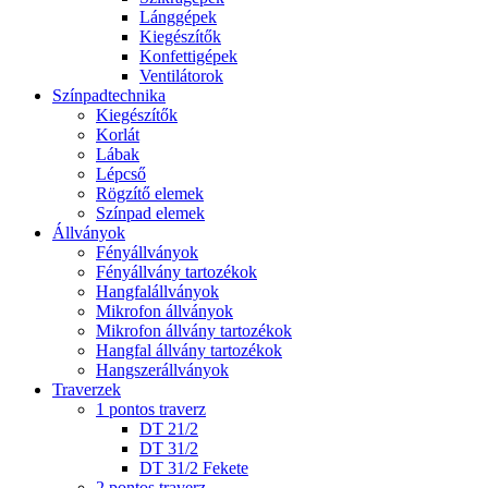
Lánggépek
Kiegészítők
Konfettigépek
Ventilátorok
Színpadtechnika
Kiegészítők
Korlát
Lábak
Lépcső
Rögzítő elemek
Színpad elemek
Állványok
Fényállványok
Fényállvány tartozékok
Hangfalállványok
Mikrofon állványok
Mikrofon állvány tartozékok
Hangfal állvány tartozékok
Hangszerállványok
Traverzek
1 pontos traverz
DT 21/2
DT 31/2
DT 31/2 Fekete
2 pontos traverz