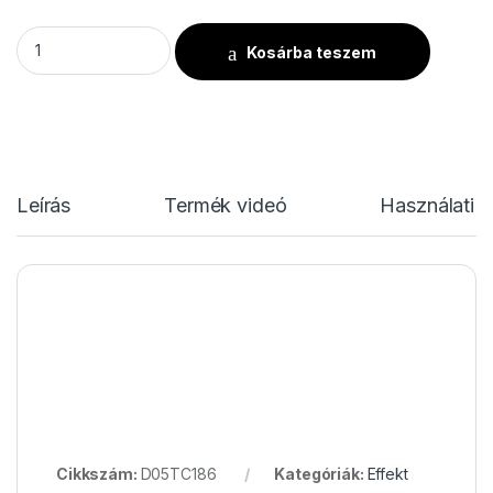
TCM FX - Kézi működtetésű Konfetti Ágyú 80cm - Citromsár
Kosárba teszem
Leírás
Termék videó
Használati u
Cikkszám:
D05TC186
Kategóriák:
Effekt