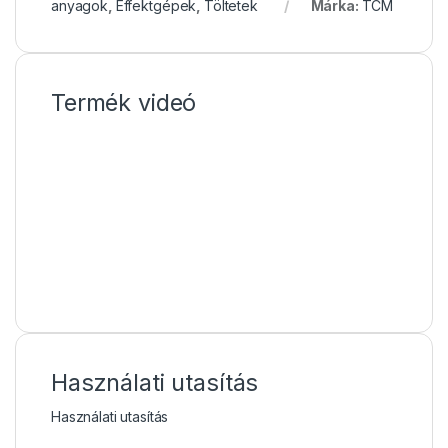
anyagok
,
Effektgépek
,
Töltetek
Márka:
TCM
Termék videó
Használati utasítás
Használati utasítás