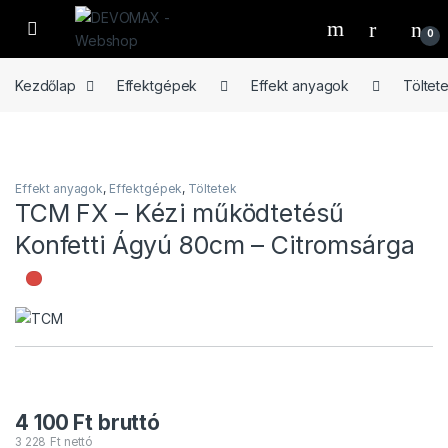
Ugrás a navigációhoz
Ugrás a tartalomhoz
Open
0
Kezdőlap
Effektgépek
Effekt anyagok
Töltet
Effekt anyagok
,
Effektgépek
,
Töltetek
TCM FX – Kézi működtetésű
Konfetti Ágyú 80cm – Citromsárga
Nincs raktáron
4 100
Ft
bruttó
3 228
Ft
nettó