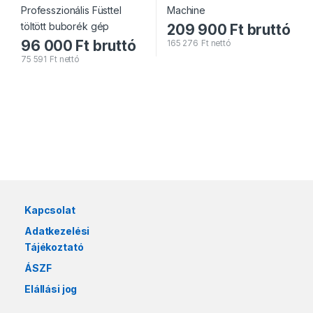
209 900
Ft
bruttó
96 000
Ft
bruttó
165 276
Ft
nettó
75 591
Ft
nettó
Márkák karusszel
Kapcsolat
Adatkezelési
Tájékoztató
ÁSZF
Elállási jog