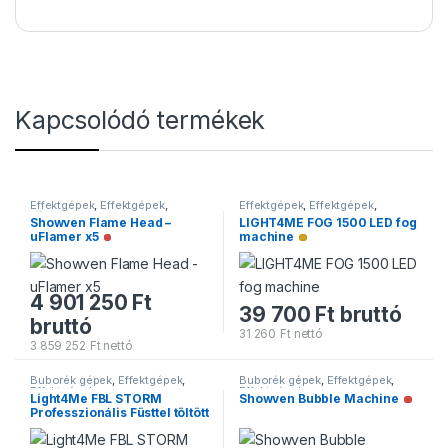
Kapcsolódó termékek
Effektgépek
,
Effektgépek
,
Effektgépek
,
Effektgépek
,
Lánggépek
Füstgépek
Showven Flame Head –
LIGHT4ME FOG 1500 LED fog
uFlamer x5
machine
Nincs raktáron
Alacsony raktárkészlet
4 901 250
Ft
39 700
Ft
bruttó
bruttó
31 260
Ft
nettó
3 859 252
Ft
nettó
Buborék gépek
,
Effektgépek
,
Buborék gépek
,
Effektgépek
,
Effektgépek
Effektgépek
Light4Me FBL STORM
Showven Bubble Machine
Nincs 
Professzionális Füsttel töltött
buborék gép
Alacsony raktárkészlet