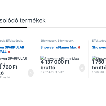
solódó termékek
épek
,
Effektgépek
,
Effektgépek
,
Effektgépek
,
Effektgép
épek
Lánggépek
Lánggépe
en SPARKULAR
Showven uFlamer Max
Showven 
Nincs raktáron
FALL
Nincs raktáron
4 137 000
Ft
1 750
3 760
Ft
bruttó
brutt
tó
3 257 480
Ft
nettó
1 378 504
Ft
nettó