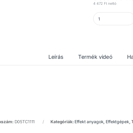
4 472
Ft
nettó
TCM FX - Kézi műkö
Leírás
Termék videó
Ha
kszám:
D05TC1111
Kategóriák:
Effekt anyagok
,
Effektgépek
,