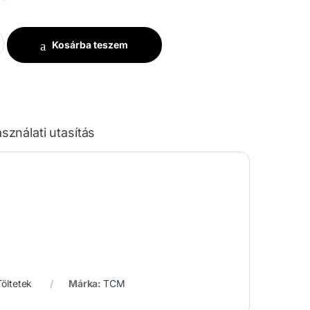
dtetésű Konfetti Ágyú 80cm - Piros/Zöld/Sárga mennyiség
Kosárba teszem
sználati utasítás
Töltetek
Márka:
TCM