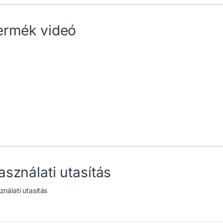
ermék videó
asználati utasítás
ználati utasítás