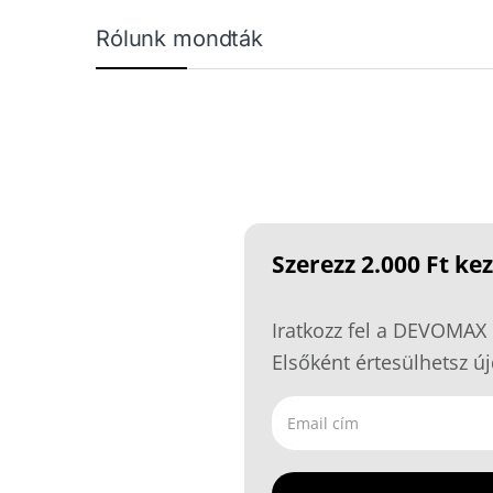
Márkák karusszel
Rólunk mondták
Szerezz 2.000 Ft k
Iratkozz fel a DEVOMAX 
Elsőként értesülhetsz új