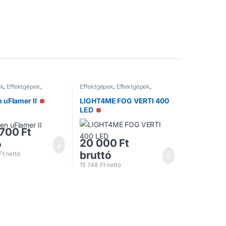
ek
,
Effektgépek
,
Effektgépek
,
Effektgépek
,
k
Füstgépek
uFlamer II
LIGHT4ME FOG VERTI 400
Nincs raktáron
LED
Nincs raktáron
 700
Ft
20 000
Ft
ó
bruttó
Ft
nettó
15 748
Ft
nettó