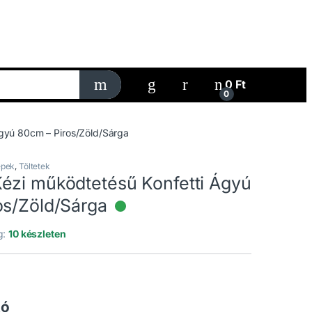
My Account
0
Ft
0
gyú 80cm – Piros/Zöld/Sárga
épek
,
Töltetek
ézi működtetésű Konfetti Ágyú
os/Zöld/Sárga
Elérhető
g:
10 készleten
tó