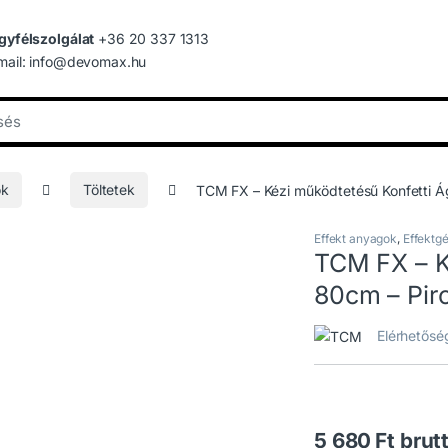
gyfélszolgálat
+36 20 337 1313
mail: info@devomax.hu
ok
Töltetek
TCM FX – Kézi működtetésű Konfetti Á
Effekt anyagok
,
Effektg
TCM FX – K
80cm – Pir
Elérhetősé
5 680
Ft
brut