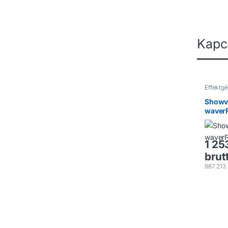
Kapc
Effektg
Szikrag
Showv
waver
1 25
brut
987 213