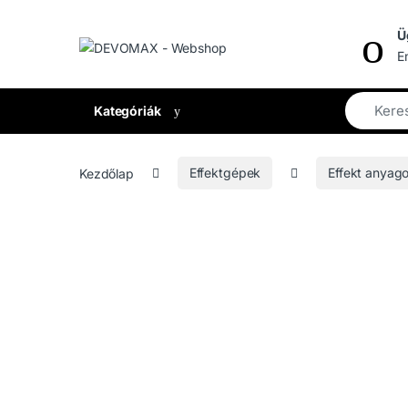
Ugrás a navigációhoz
Ugrás a tartalomhoz
Ü
E
Kategóriák
Kezdőlap
Effektgépek
Effekt anyag