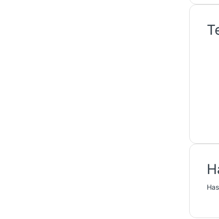
T
H
Has