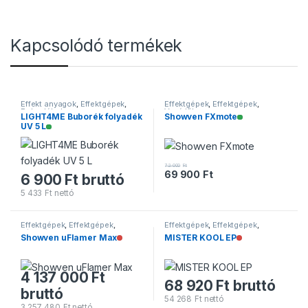
Kapcsolódó termékek
Effekt anyagok
,
Effektgépek
,
Effektgépek
,
Effektgépek
,
Folyadékok
Vezérlők
Elérhető
LIGHT4ME Buborék folyadék
Showven FXmote
Elérhető
UV 5 L
72 000
Ft
69 900
Ft
6 900
Ft
bruttó
5 433
Ft
nettó
Effektgépek
,
Effektgépek
,
Effektgépek
,
Effektgépek
,
Lánggépek
Füstgépek
Nincs raktáron
Nincs raktáron
Showven uFlamer Max
MISTER KOOL EP
4 137 000
Ft
68 920
Ft
bruttó
bruttó
54 268
Ft
nettó
3 257 480
Ft
nettó