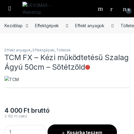
Ugrás a navigációhoz
Ugrás a tartalomhoz
Open
0
Kezdőlap
Effektgépek
Effekt anyagok
Töltet
Effekt anyagok
,
Effektgépek
,
Töltetek
TCM FX – Kézi működtetésű Szalag
Nincs raktár
Ágyú 50cm – Sötétzöld
4 000
Ft
bruttó
3 150
Ft
nettó
TCM FX - Kézi működtetésű Szalag Ágyú 50cm - Sötétzöld m
Kosárba teszem