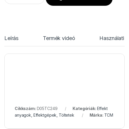
Leírás
Termék videó
Használati u
Cikkszám:
D05TC249
Kategóriák:
Effekt
anyagok
,
Effektgépek
,
Töltetek
Márka:
TCM