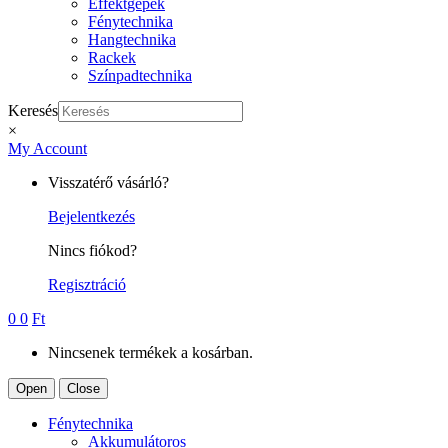
Effektgépek
Fénytechnika
Hangtechnika
Rackek
Színpadtechnika
Keresés
×
My Account
Visszatérő vásárló?
Bejelentkezés
Nincs fiókod?
Regisztráció
0
0
Ft
Nincsenek termékek a kosárban.
Open
Close
Fénytechnika
Akkumulátoros