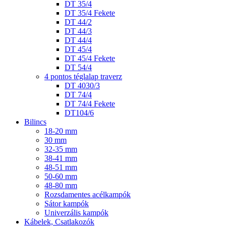
DT 35/4
DT 35/4 Fekete
DT 44/2
DT 44/3
DT 44/4
DT 45/4
DT 45/4 Fekete
DT 54/4
4 pontos téglalap traverz
DT 4030/3
DT 74/4
DT 74/4 Fekete
DT104/6
Bilincs
18-20 mm
30 mm
32-35 mm
38-41 mm
48-51 mm
50-60 mm
48-80 mm
Rozsdamentes acélkampók
Sátor kampók
Univerzális kampók
Kábelek, Csatlakozók