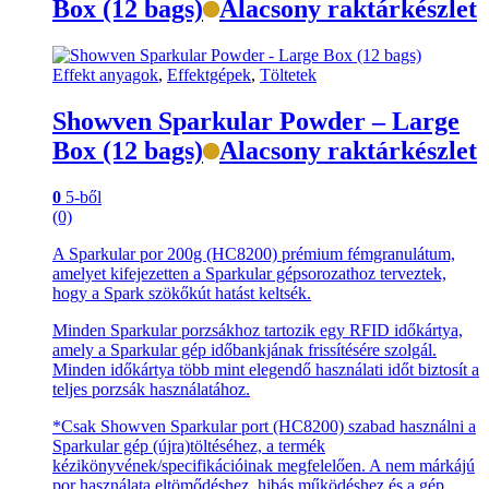
Box (12 bags)
Alacsony raktárkészlet
Effekt anyagok
,
Effektgépek
,
Töltetek
Showven Sparkular Powder – Large
Box (12 bags)
Alacsony raktárkészlet
0
5-ből
(0)
A Sparkular por 200g (HC8200) prémium fémgranulátum,
amelyet kifejezetten a Sparkular gépsorozathoz terveztek,
hogy a Spark szökőkút hatást keltsék.
Minden Sparkular porzsákhoz tartozik egy RFID időkártya,
amely a Sparkular gép időbankjának frissítésére szolgál.
Minden időkártya több mint elegendő használati időt biztosít a
teljes porzsák használatához.
*Csak Showven Sparkular port (HC8200) szabad használni a
Sparkular gép (újra)töltéséhez, a termék
kézikönyvének/specifikációinak megfelelően. A nem márkájú
por használata eltömődéshez, hibás működéshez és a gép