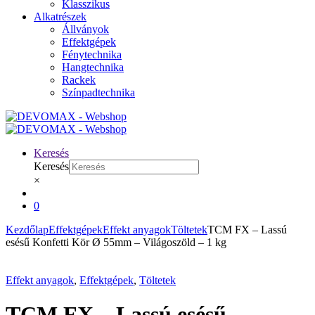
Klasszikus
Alkatrészek
Állványok
Effektgépek
Fénytechnika
Hangtechnika
Rackek
Színpadtechnika
Keresés
Keresés
×
0
Kezdőlap
Effektgépek
Effekt anyagok
Töltetek
TCM FX – Lassú
esésű Konfetti Kör Ø 55mm – Világoszöld – 1 kg
Effekt anyagok
,
Effektgépek
,
Töltetek
TCM FX – Lassú esésű