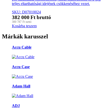
teljes eltarthatósági idejének csökkenéséhez vezet.
SKU: D07010024
382 000
Ft
bruttó
300 787
Ft
nettó
Kosárba teszem
Márkák karusszel
Accu Cable
Accu Case
Adam Hall
ADJ