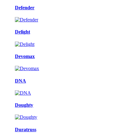
Defender
Delight
Devomax
DNA
Doughty
Duratruss