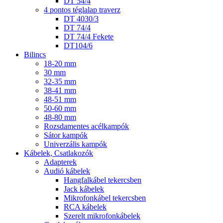
DT 54/4
4 pontos téglalap traverz
DT 4030/3
DT 74/4
DT 74/4 Fekete
DT104/6
Bilincs
18-20 mm
30 mm
32-35 mm
38-41 mm
48-51 mm
50-60 mm
48-80 mm
Rozsdamentes acélkampók
Sátor kampók
Univerzális kampók
Kábelek, Csatlakozók
Adapterek
Audió kábelek
Hangfalkábel tekercsben
Jack kábelek
Mikrofonkábel tekercsben
RCA kábelek
Szerelt mikrofonkábelek