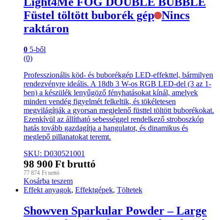
Light4Me FOG DOUBLE BUBBLE
Füstel töltött buborék gép
Nincs
raktáron
0
5-ből
(0)
Professzionális köd- és buborékgép LED-effekttel, bármilyen
rendezvényre ideális. A 18db 3 W-os RGB LED-del (3 az 1-
ben) a készülék lenyűgöző fényhatásokat kínál, amelyek
minden vendég figyelmét felkeltik, és tökéletesen
megvilágítják a gyorsan megjelenő füsttel töltött buborékokat.
Ezenkívül az állítható sebességgel rendelkező stroboszkóp
hatás tovább gazdagítja a hangulatot, és dinamikus és
meglepő pillanatokat teremt.
SKU: D030521001
98 900
Ft
bruttó
77 874
Ft
nettó
Kosárba teszem
Effekt anyagok
,
Effektgépek
,
Töltetek
Showven Sparkular Powder – Large