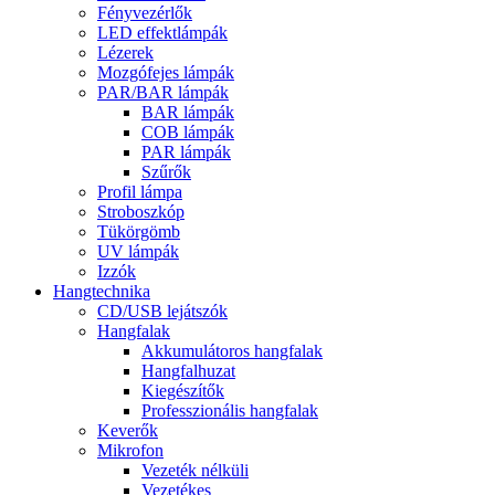
Fényvezérlők
LED effektlámpák
Lézerek
Mozgófejes lámpák
PAR/BAR lámpák
BAR lámpák
COB lámpák
PAR lámpák
Szűrők
Profil lámpa
Stroboszkóp
Tükörgömb
UV lámpák
Izzók
Hangtechnika
CD/USB lejátszók
Hangfalak
Akkumulátoros hangfalak
Hangfalhuzat
Kiegészítők
Professzionális hangfalak
Keverők
Mikrofon
Vezeték nélküli
Vezetékes