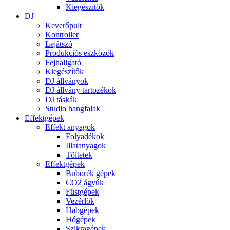
Kiegészítők
DJ
Keverőpult
Kontroller
Lejátszó
Produkciós eszközök
Fejhallgató
Kiegészítők
DJ állványok
DJ állvány tartozékok
DJ táskák
Studio hangfalak
Effektgépek
Effekt anyagok
Folyadékok
Illatanyagok
Töltetek
Effektgépek
Buborék gépek
CO2 ágyúk
Füstgépek
Vezérlők
Habgépek
Hógépek
Szikragépek