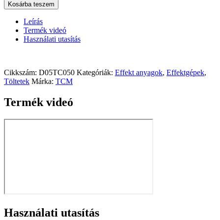
Kosárba teszem
Leírás
Termék videó
Használati utasítás
Cikkszám:
D05TC050
Kategóriák:
Effekt anyagok
,
Effektgépek
,
Töltetek
Márka:
TCM
Termék videó
Használati utasítás