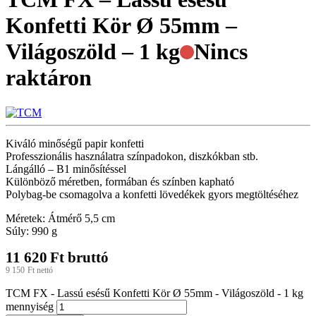
Konfetti Kör Ø 55mm –
Világoszöld – 1 kg
Nincs
raktáron
Kiváló minőségű papir konfetti
Professzionális használatra színpadokon, diszkókban stb.
Lángálló – B1 minősítéssel
Különböző méretben, formában és színben kapható
Polybag-be csomagolva a konfetti lövedékek gyors megtöltéséhez
Méretek: Átmérő 5,5 cm
Súly: 990 g
11 620
Ft
bruttó
9 150
Ft
nettó
TCM FX - Lassú esésű Konfetti Kör Ø 55mm - Világoszöld - 1 kg
mennyiség