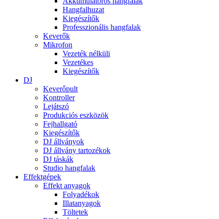
Akkumulátoros hangfalak
Hangfalhuzat
Kiegészítők
Professzionális hangfalak
Keverők
Mikrofon
Vezeték nélküli
Vezetékes
Kiegészítők
DJ
Keverőpult
Kontroller
Lejátszó
Produkciós eszközök
Fejhallgató
Kiegészítők
DJ állványok
DJ állvány tartozékok
DJ táskák
Studio hangfalak
Effektgépek
Effekt anyagok
Folyadékok
Illatanyagok
Töltetek