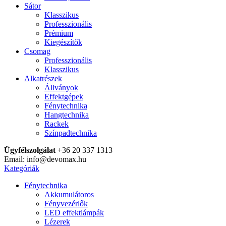
Sátor
Klasszikus
Professzionális
Prémium
Kiegészítők
Csomag
Professzionális
Klasszikus
Alkatrészek
Állványok
Effektgépek
Fénytechnika
Hangtechnika
Rackek
Színpadtechnika
Ügyfélszolgálat
+36 20 337 1313
Email: info@devomax.hu
Kategóriák
Fénytechnika
Akkumulátoros
Fényvezérlők
LED effektlámpák
Lézerek