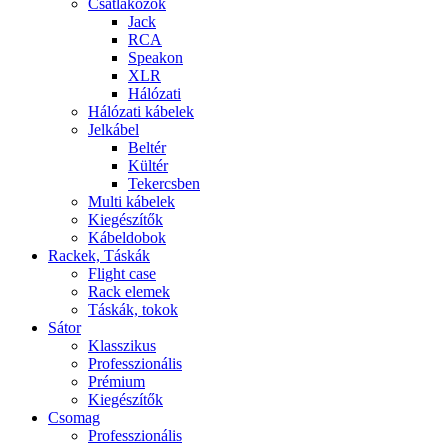
Csatlakozók
Jack
RCA
Speakon
XLR
Hálózati
Hálózati kábelek
Jelkábel
Beltér
Kültér
Tekercsben
Multi kábelek
Kiegészítők
Kábeldobok
Rackek, Táskák
Flight case
Rack elemek
Táskák, tokok
Sátor
Klasszikus
Professzionális
Prémium
Kiegészítők
Csomag
Professzionális