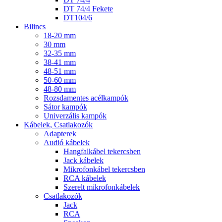
DT 74/4 Fekete
DT104/6
Bilincs
18-20 mm
30 mm
32-35 mm
38-41 mm
48-51 mm
50-60 mm
48-80 mm
Rozsdamentes acélkampók
Sátor kampók
Univerzális kampók
Kábelek, Csatlakozók
Adapterek
Audió kábelek
Hangfalkábel tekercsben
Jack kábelek
Mikrofonkábel tekercsben
RCA kábelek
Szerelt mikrofonkábelek
Csatlakozók
Jack
RCA