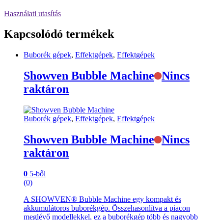
Használati utasítás
Kapcsolódó termékek
Buborék gépek
,
Effektgépek
,
Effektgépek
Showven Bubble Machine
Nincs
raktáron
Buborék gépek
,
Effektgépek
,
Effektgépek
Showven Bubble Machine
Nincs
raktáron
0
5-ből
(0)
A SHOWVEN® Bubble Machine egy kompakt és
akkumulátoros buborékgép. Összehasonlítva a piacon
meglévő modellekkel, ez a buborékgép több és nagyobb