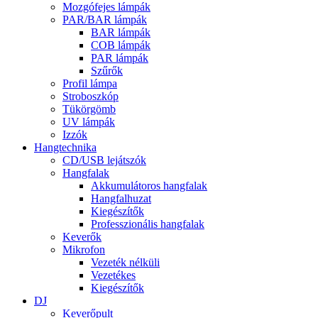
Mozgófejes lámpák
PAR/BAR lámpák
BAR lámpák
COB lámpák
PAR lámpák
Szűrők
Profil lámpa
Stroboszkóp
Tükörgömb
UV lámpák
Izzók
Hangtechnika
CD/USB lejátszók
Hangfalak
Akkumulátoros hangfalak
Hangfalhuzat
Kiegészítők
Professzionális hangfalak
Keverők
Mikrofon
Vezeték nélküli
Vezetékes
Kiegészítők
DJ
Keverőpult