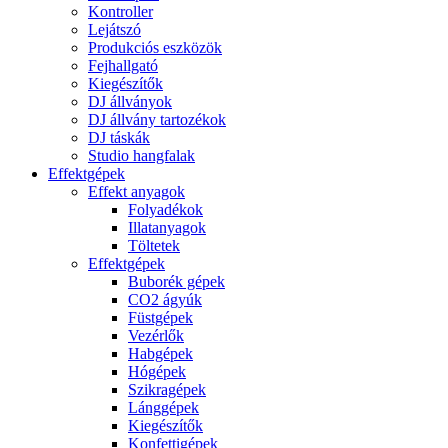
Kontroller
Lejátszó
Produkciós eszközök
Fejhallgató
Kiegészítők
DJ állványok
DJ állvány tartozékok
DJ táskák
Studio hangfalak
Effektgépek
Effekt anyagok
Folyadékok
Illatanyagok
Töltetek
Effektgépek
Buborék gépek
CO2 ágyúk
Füstgépek
Vezérlők
Habgépek
Hógépek
Szikragépek
Lánggépek
Kiegészítők
Konfettigépek