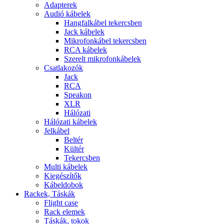
Adapterek
Audió kábelek
Hangfalkábel tekercsben
Jack kábelek
Mikrofonkábel tekercsben
RCA kábelek
Szerelt mikrofonkábelek
Csatlakozók
Jack
RCA
Speakon
XLR
Hálózati
Hálózati kábelek
Jelkábel
Beltér
Kültér
Tekercsben
Multi kábelek
Kiegészítők
Kábeldobok
Rackek, Táskák
Flight case
Rack elemek
Táskák, tokok