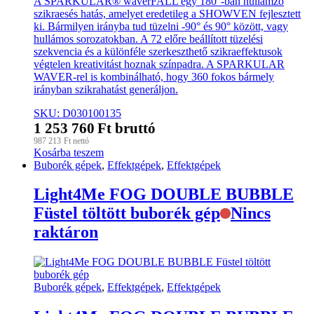
A SPARKULAR® waverFALL egy 180°-ban hullámzó
szikraesés hatás, amelyet eredetileg a SHOWVEN fejlesztett
ki. Bármilyen irányba tud tüzelni -90° és 90° között, vagy
hullámos sorozatokban. A 72 előre beállított tüzelési
szekvencia és a különféle szerkeszthető szikraeffektusok
végtelen kreativitást hoznak színpadra. A SPARKULAR
WAVER-rel is kombinálható, hogy 360 fokos bármely
irányban szikrahatást generáljon.
SKU: D030100135
1 253 760
Ft
bruttó
987 213
Ft
nettó
Kosárba teszem
Buborék gépek
,
Effektgépek
,
Effektgépek
Light4Me FOG DOUBLE BUBBLE
Füstel töltött buborék gép
Nincs
raktáron
Buborék gépek
,
Effektgépek
,
Effektgépek