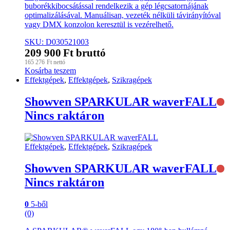
buborékkibocsátással rendelkezik a gép légcsatornájának
optimalizálásával. Manuálisan, vezeték nélküli távirányítóval
vagy DMX konzolon keresztül is vezérelhető.
SKU: D030521003
209 900
Ft
bruttó
165 276
Ft
nettó
Kosárba teszem
Effektgépek
,
Effektgépek
,
Szikragépek
Showven SPARKULAR waverFALL
Nincs raktáron
Effektgépek
,
Effektgépek
,
Szikragépek
Showven SPARKULAR waverFALL
Nincs raktáron
0
5-ből
(0)