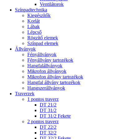
Ventilátorok
Színpadtechnika
Kiegészítők
Korlát
Lábak
Lépcső
Rögzítő elemek
Színpad elemek
Állványok
Fényállványok
Fényállvány tartozékok
Hangfalállványok
Mikrofon állványok
Mikrofon állvány tartozékok
Hangfal állvány tartozékok
Hangszerállványok
Traverzek
1 pontos traverz
DT 21/2
DT 31/2
DT 31/2 Fekete
2 pontos traverz
DT 22/2
DT 32/2
DT 32/2 Fekete