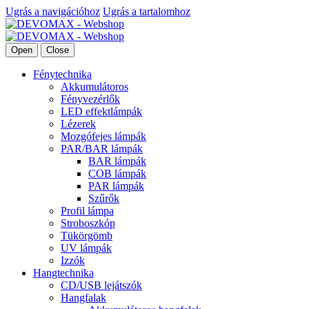
Ugrás a navigációhoz
Ugrás a tartalomhoz
Open
Close
Fénytechnika
Akkumulátoros
Fényvezérlők
LED effektlámpák
Lézerek
Mozgófejes lámpák
PAR/BAR lámpák
BAR lámpák
COB lámpák
PAR lámpák
Szűrők
Profil lámpa
Stroboszkóp
Tükörgömb
UV lámpák
Izzók
Hangtechnika
CD/USB lejátszók
Hangfalak