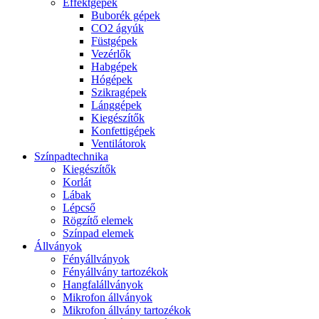
Effektgépek
Buborék gépek
CO2 ágyúk
Füstgépek
Vezérlők
Habgépek
Hógépek
Szikragépek
Lánggépek
Kiegészítők
Konfettigépek
Ventilátorok
Színpadtechnika
Kiegészítők
Korlát
Lábak
Lépcső
Rögzítő elemek
Színpad elemek
Állványok
Fényállványok
Fényállvány tartozékok
Hangfalállványok
Mikrofon állványok
Mikrofon állvány tartozékok