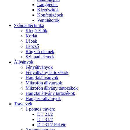
Lánggépek
Kiegészítők
Konfettigépek
Ventilátorok
Színpadtechnika
Kiegészítők
Korlát
Lábak
Lépcső
Rögzítő elemek
Színpad elemek
Állványok
Fényállványok
Fényállvány tartozékok
Hangfalállványok
Mikrofon állványok
Mikrofon állvány tartozékok
Hangfal állvány tartozékok
Hangszerállványok
Traverzek
1 pontos traverz
DT 21/2
DT 31/2
DT 31/2 Fekete
2 pontos traverz