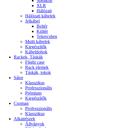
Speakon
XLR
Hálózati
Hálózati kábelek
Jelkábel
Beltér
Kültér
Tekercsben
Multi kábelek
Kiegészítők
Kábeldobok
Rackek, Táskák
Flight case
Rack elemek
Táskák, tokok
Sátor
Klasszikus
Professzionális
Prémium
Kiegészítők
Csomag
Professzionális
Klasszikus
Alkatrészek
Állványok