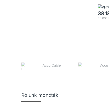
38 1
30 063
Márkák karusszel
Rólunk mondták