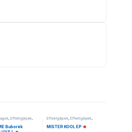
yagok
,
Effektgépek
,
Effektgépek
,
Effektgépek
,
ok
Füstgépek
ME Buborék
MISTER KOOL EP
Nincs raktáron
 UV 5 L