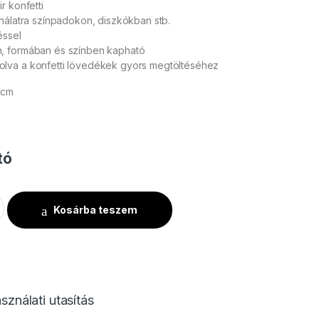
r konfetti
nálatra színpadokon, diszkókban stb.
éssel
, formában és színben kapható
lva a konfetti lövedékek gyors megtöltéséhez
 cm
tó
ésű Konfetti Rózsaszirom Ø 55mm - Rózsaszín - 1 kg mennyiség
Kosárba teszem
sználati utasítás