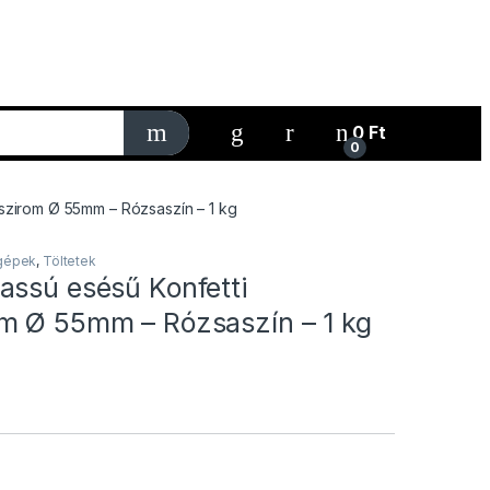
My Account
0
Ft
0
szirom Ø 55mm – Rózsaszín – 1 kg
gépek
,
Töltetek
assú esésű Konfetti
m Ø 55mm – Rózsaszín – 1 kg
táron