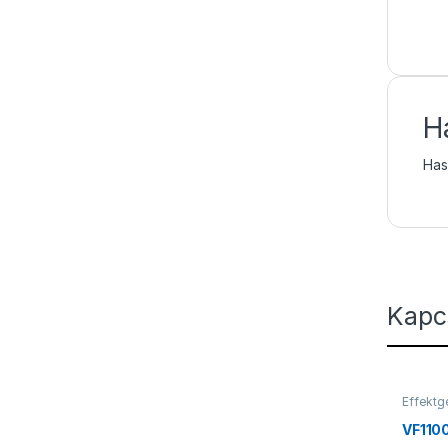
H
Hasz
Kapc
Effekt
Füstgé
VF110