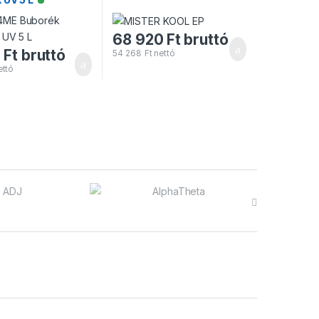
Elérhető
68 920
Ft
bruttó
0
Ft
bruttó
54 268
Ft
nettó
ttó