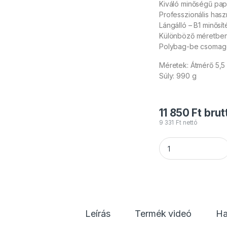
Kiváló minőségű papi
Professzionális hasz
Lángálló – B1 minősít
Különböző méretben
Polybag-be csomago
Méretek: Átmérő 5,5
Súly: 990 g
11 850
Ft
brut
9 331
Ft
nettó
TCM FX - Lassú es
Leírás
Termék videó
Ha