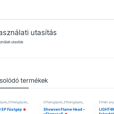
asználati utasítás
nálati utasítás
solódó termékek
gépek
,
Effektgépek
,
Effektgépek
,
Effektgépek
,
Effekt an
pek
Lánggépek
Folyadék
0 EP Füstgép
Showven Flame Head –
LIGHT4
Nincs raktáron
uFlamer x5
folyadék