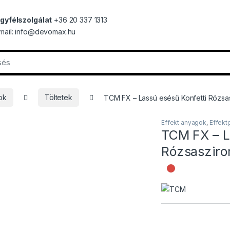
gyfélszolgálat
+36 20 337 1313
mail: info@devomax.hu
ok
Töltetek
TCM FX – Lassú esésű Konfetti Rózsa
Effekt anyagok
,
Effekt
TCM FX – L
Rózsasziro
Nincs rak