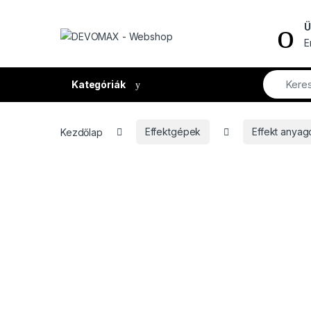
Ugrás a navigációhoz
Ugrás a tartalomhoz
Ü
E
Kategóriák
Kezdőlap
Effektgépek
Effekt anyag