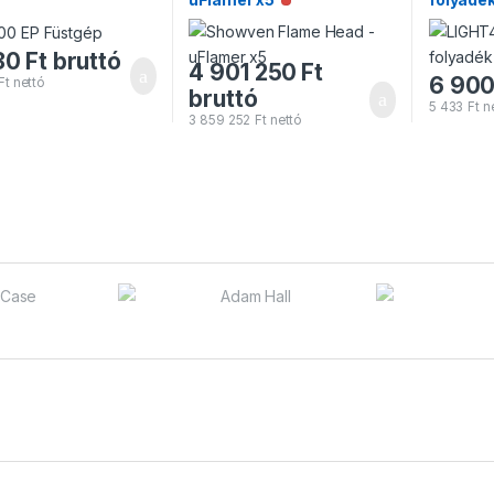
Nincs raktáron
80
Ft
bruttó
4 901 250
Ft
6 90
Ft
nettó
bruttó
5 433
Ft
ne
3 859 252
Ft
nettó