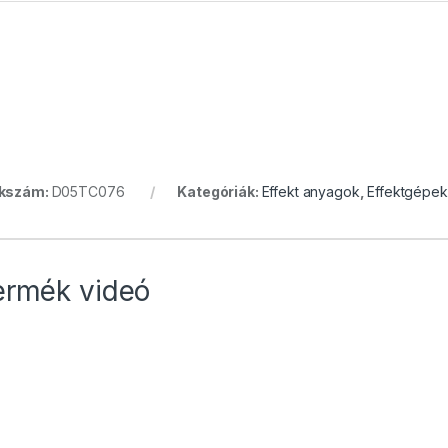
kkszám:
D05TC076
Kategóriák:
Effekt anyagok
,
Effektgépek
ermék videó