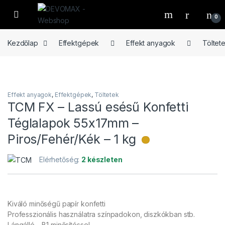
Ugrás a navigációhoz
Ugrás a tartalomhoz
Open
0
Kezdőlap
Effektgépek
Effekt anyagok
Töltet
Effekt anyagok
,
Effektgépek
,
Töltetek
TCM FX – Lassú esésű Konfetti
Téglalapok 55x17mm –
Piros/Fehér/Kék – 1 kg
Alacsony rakt
Elérhetőség:
2 készleten
Kiváló minőségű papír konfetti
Professzionális használatra színpadokon, diszkókban stb.
Lángálló – B1 minősítéssel