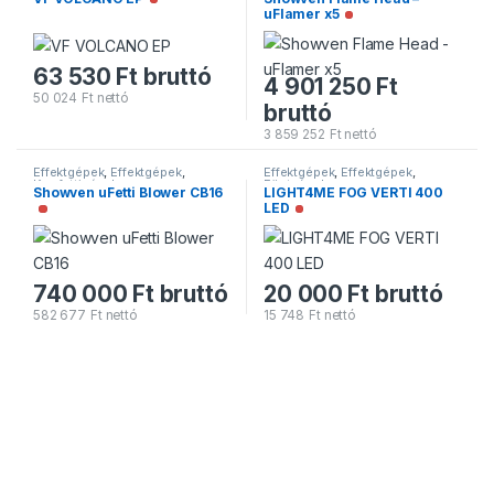
Nincs raktáron
uFlamer x5
Nincs raktáron
63 530
Ft
bruttó
4 901 250
Ft
50 024
Ft
nettó
bruttó
3 859 252
Ft
nettó
Effektgépek
,
Effektgépek
,
Effektgépek
,
Effektgépek
,
Konfettigépek
Füstgépek
Showven uFetti Blower CB16
LIGHT4ME FOG VERTI 400
LED
Nincs raktáron
Nincs raktáron
740 000
Ft
bruttó
20 000
Ft
bruttó
582 677
Ft
nettó
15 748
Ft
nettó