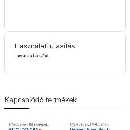
Használati utasítás
Használati utasítás
Kapcsolódó termékek
Effektgépek
,
Effektgépek
,
Effektgépek
,
Effektgépek
,
Füstgépek
Lánggépek
VF VOLCANO EP
Showven Flame Head –