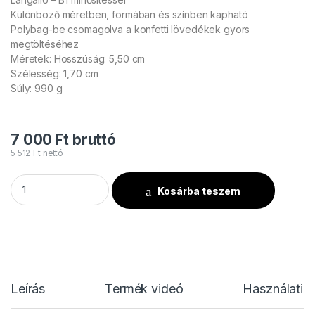
Különböző méretben, formában és színben kapható
Polybag-be csomagolva a konfetti lövedékek gyors
megtöltéséhez
Méretek: Hosszúság: 5,50 cm
Szélesség: 1,70 cm
Súly: 990 g
7 000
Ft
bruttó
5 512
Ft
nettó
TCM FX - Lassú esésű Konfetti Téglalapok 55x17mm - Piros/F
Kosárba teszem
Leírás
Termék videó
Használati u