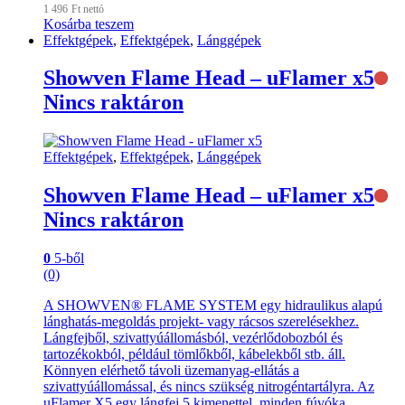
1 496
Ft
nettó
Kosárba teszem
Effektgépek
,
Effektgépek
,
Lánggépek
Showven Flame Head – uFlamer x5
Nincs raktáron
Effektgépek
,
Effektgépek
,
Lánggépek
Showven Flame Head – uFlamer x5
Nincs raktáron
0
5-ből
(0)
A SHOWVEN® FLAME SYSTEM egy hidraulikus alapú
lánghatás-megoldás projekt- vagy rácsos szerelésekhez.
Lángfejből, szivattyúállomásból, vezérlődobozból és
tartozékokból, például tömlőkből, kábelekből stb. áll.
Könnyen elérhető távoli üzemanyag-ellátás a
szivattyúállomással, és nincs szükség nitrogéntartályra. Az
uFlamer X5 egy lángfej 5 kimenettel, minden fúvóka