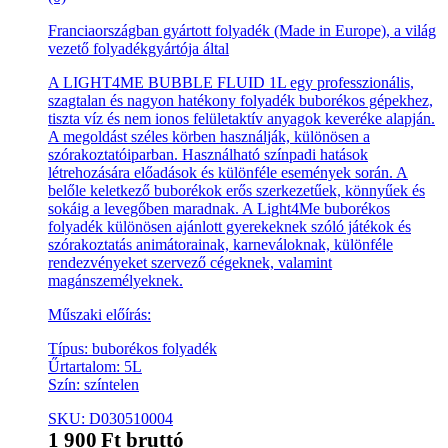
Franciaországban gyártott folyadék (Made in Europe), a világ
vezető folyadékgyártója által
A LIGHT4ME BUBBLE FLUID 1L egy professzionális,
szagtalan és nagyon hatékony folyadék buborékos gépekhez,
tiszta víz és nem ionos felületaktív anyagok keveréke alapján.
A megoldást széles körben használják, különösen a
szórakoztatóiparban. Használható színpadi hatások
létrehozására előadások és különféle események során. A
belőle keletkező buborékok erős szerkezetűek, könnyűek és
sokáig a levegőben maradnak. A Light4Me buborékos
folyadék különösen ajánlott gyerekeknek szóló játékok és
szórakoztatás animátorainak, karneváloknak, különféle
rendezvényeket szervező cégeknek, valamint
magánszemélyeknek.
Műszaki előírás:
Típus: buborékos folyadék
Űrtartalom: 5L
Szín: színtelen
SKU: D030510004
1 900
Ft
bruttó