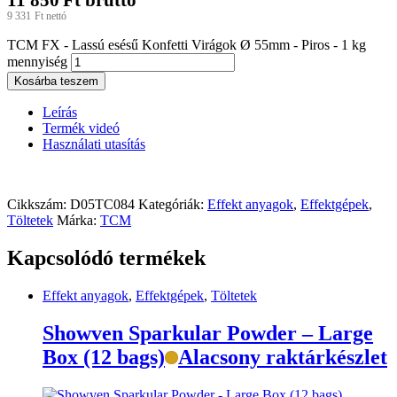
9 331
Ft
nettó
TCM FX - Lassú esésű Konfetti Virágok Ø 55mm - Piros - 1 kg
mennyiség
Kosárba teszem
Leírás
Termék videó
Használati utasítás
Cikkszám:
D05TC084
Kategóriák:
Effekt anyagok
,
Effektgépek
,
Töltetek
Márka:
TCM
Kapcsolódó termékek
Effekt anyagok
,
Effektgépek
,
Töltetek
Showven Sparkular Powder – Large
Box (12 bags)
Alacsony raktárkészlet