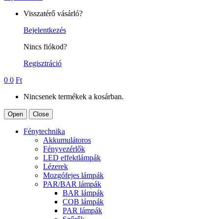
Visszatérő vásárló?
Bejelentkezés
Nincs fiókod?
Regisztráció
0
0
Ft
Nincsenek termékek a kosárban.
Open
Close
Fénytechnika
Akkumulátoros
Fényvezérlők
LED effektlámpák
Lézerek
Mozgófejes lámpák
PAR/BAR lámpák
BAR lámpák
COB lámpák
PAR lámpák