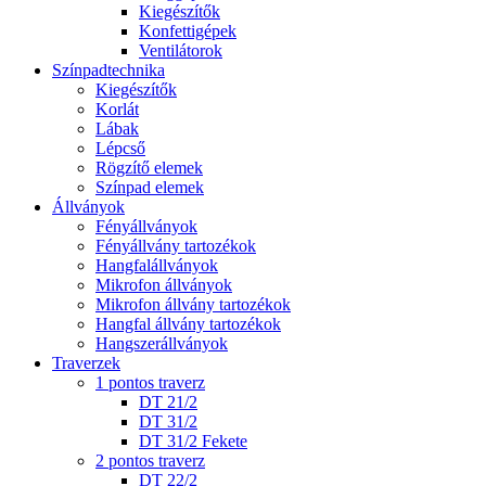
Kiegészítők
Konfettigépek
Ventilátorok
Színpadtechnika
Kiegészítők
Korlát
Lábak
Lépcső
Rögzítő elemek
Színpad elemek
Állványok
Fényállványok
Fényállvány tartozékok
Hangfalállványok
Mikrofon állványok
Mikrofon állvány tartozékok
Hangfal állvány tartozékok
Hangszerállványok
Traverzek
1 pontos traverz
DT 21/2
DT 31/2
DT 31/2 Fekete
2 pontos traverz
DT 22/2