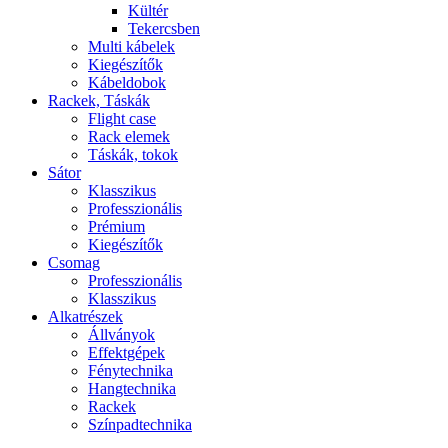
Kültér
Tekercsben
Multi kábelek
Kiegészítők
Kábeldobok
Rackek, Táskák
Flight case
Rack elemek
Táskák, tokok
Sátor
Klasszikus
Professzionális
Prémium
Kiegészítők
Csomag
Professzionális
Klasszikus
Alkatrészek
Állványok
Effektgépek
Fénytechnika
Hangtechnika
Rackek
Színpadtechnika