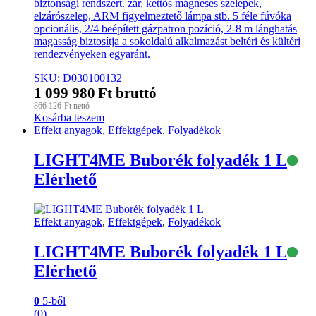
biztonsági rendszert. zár, kettős mágneses szelepek,
elzárószelep, ARM figyelmeztető lámpa stb. 5 féle fúvóka
opcionális, 2/4 beépített gázpatron pozíció, 2-8 m lánghatás
magasság biztosítja a sokoldalú alkalmazást beltéri és kültéri
rendezvényeken egyaránt.
SKU: D030100132
1 099 980
Ft
bruttó
866 126
Ft
nettó
Kosárba teszem
Effekt anyagok
,
Effektgépek
,
Folyadékok
LIGHT4ME Buborék folyadék 1 L
Elérhető
Effekt anyagok
,
Effektgépek
,
Folyadékok
LIGHT4ME Buborék folyadék 1 L
Elérhető
0
5-ből
(0)