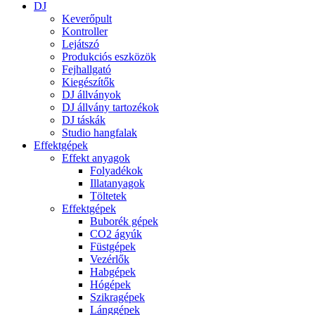
DJ
Keverőpult
Kontroller
Lejátszó
Produkciós eszközök
Fejhallgató
Kiegészítők
DJ állványok
DJ állvány tartozékok
DJ táskák
Studio hangfalak
Effektgépek
Effekt anyagok
Folyadékok
Illatanyagok
Töltetek
Effektgépek
Buborék gépek
CO2 ágyúk
Füstgépek
Vezérlők
Habgépek
Hógépek
Szikragépek
Lánggépek