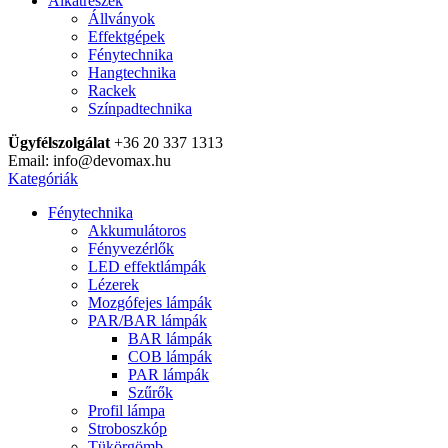
Alkatrészek
Állványok
Effektgépek
Fénytechnika
Hangtechnika
Rackek
Színpadtechnika
Ügyfélszolgálat
+36 20 337 1313
Email: info@devomax.hu
Kategóriák
Fénytechnika
Akkumulátoros
Fényvezérlők
LED effektlámpák
Lézerek
Mozgófejes lámpák
PAR/BAR lámpák
BAR lámpák
COB lámpák
PAR lámpák
Szűrők
Profil lámpa
Stroboszkóp
Tükörgömb