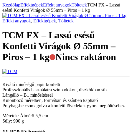
Kezdőlap
Effektgépek
Effekt anyagok
Töltetek
TCM FX – Lassú
esésű Konfetti Virágok Ø 55mm – Piros – 1 kg
Effekt anyagok
,
Effektgépek
,
Töltetek
TCM FX – Lassú esésű
Konfetti Virágok Ø 55mm –
Piros – 1 kg
Nincs raktáron
Kiváló minőségű papir konfetti
Professzionális használatra színpadokon, diszkókban stb.
Lángálló – B1 minősítéssel
Különböző méretben, formában és színben kapható
Polybag-be csomagolva a konfetti lövedékek gyors megtöltéséhez
Méretek: Átmérő 5,5 cm
Súly: 990 g
11 850
Ft
bruttó