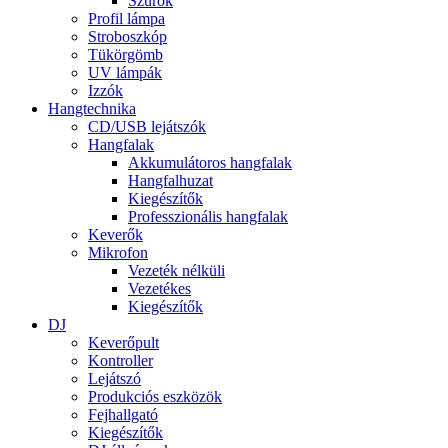
Szűrők
Profil lámpa
Stroboszkóp
Tükörgömb
UV lámpák
Izzók
Hangtechnika
CD/USB lejátszók
Hangfalak
Akkumulátoros hangfalak
Hangfalhuzat
Kiegészítők
Professzionális hangfalak
Keverők
Mikrofon
Vezeték nélküli
Vezetékes
Kiegészítők
DJ
Keverőpult
Kontroller
Lejátszó
Produkciós eszközök
Fejhallgató
Kiegészítők