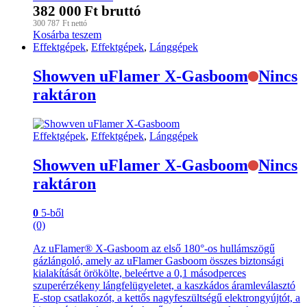
382 000
Ft
bruttó
300 787
Ft
nettó
Kosárba teszem
Effektgépek
,
Effektgépek
,
Lánggépek
Showven uFlamer X-Gasboom
Nincs
raktáron
Effektgépek
,
Effektgépek
,
Lánggépek
Showven uFlamer X-Gasboom
Nincs
raktáron
0
5-ből
(0)
Az uFlamer® X-Gasboom az első 180°-os hullámszögű
gázlángoló, amely az uFlamer Gasboom összes biztonsági
kialakítását örökölte, beleértve a 0,1 másodperces
szuperérzékeny lángfelügyeletet, a kaszkádos áramleválasztó
E-stop csatlakozót, a kettős nagyfeszültségű elektrongyújtót, a