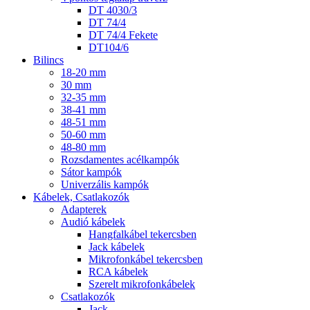
DT 4030/3
DT 74/4
DT 74/4 Fekete
DT104/6
Bilincs
18-20 mm
30 mm
32-35 mm
38-41 mm
48-51 mm
50-60 mm
48-80 mm
Rozsdamentes acélkampók
Sátor kampók
Univerzális kampók
Kábelek, Csatlakozók
Adapterek
Audió kábelek
Hangfalkábel tekercsben
Jack kábelek
Mikrofonkábel tekercsben
RCA kábelek
Szerelt mikrofonkábelek
Csatlakozók
Jack