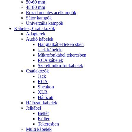
50-60 mm
48-80 mm
Rozsdamentes acélkampók
Sátor kampók
Univerzális kampók
Kábelek, Csatlakozók
Adapterek
Audió kábelek
Hangfalkábel tekercsben
Jack kábelek
Mikrofonkábel tekercsben
RCA kábelek
Szerelt mikrofonkábelek
Csatlakozók
Jack
RCA
Speakon
XLR
Hálózati
Hálózati kábelek
Jelkábel
Beltér
Kültér
Tekercsben
Multi kábelek