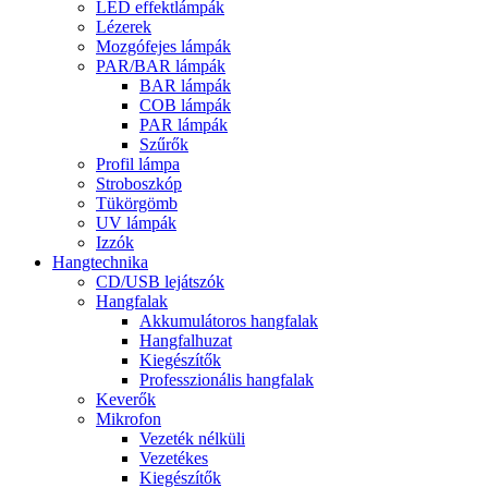
LED effektlámpák
Lézerek
Mozgófejes lámpák
PAR/BAR lámpák
BAR lámpák
COB lámpák
PAR lámpák
Szűrők
Profil lámpa
Stroboszkóp
Tükörgömb
UV lámpák
Izzók
Hangtechnika
CD/USB lejátszók
Hangfalak
Akkumulátoros hangfalak
Hangfalhuzat
Kiegészítők
Professzionális hangfalak
Keverők
Mikrofon
Vezeték nélküli
Vezetékes
Kiegészítők