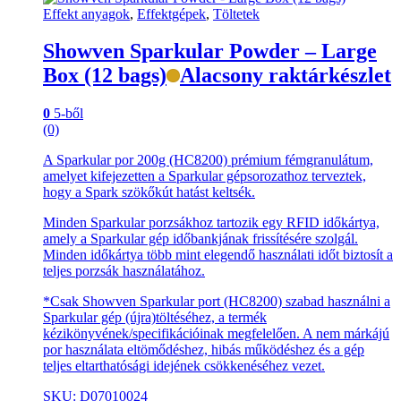
Effekt anyagok
,
Effektgépek
,
Töltetek
Showven Sparkular Powder – Large
Box (12 bags)
Alacsony raktárkészlet
0
5-ből
(0)
A Sparkular por 200g (HC8200) prémium fémgranulátum,
amelyet kifejezetten a Sparkular gépsorozathoz terveztek,
hogy a Spark szökőkút hatást keltsék.
Minden Sparkular porzsákhoz tartozik egy RFID időkártya,
amely a Sparkular gép időbankjának frissítésére szolgál.
Minden időkártya több mint elegendő használati időt biztosít a
teljes porzsák használatához.
*Csak Showven Sparkular port (HC8200) szabad használni a
Sparkular gép (újra)töltéséhez, a termék
kézikönyvének/specifikációinak megfelelően. A nem márkájú
por használata eltömődéshez, hibás működéshez és a gép
teljes eltarthatósági idejének csökkenéséhez vezet.
SKU: D07010024