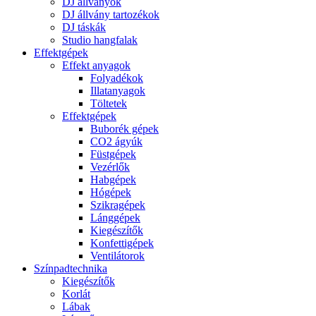
DJ állványok
DJ állvány tartozékok
DJ táskák
Studio hangfalak
Effektgépek
Effekt anyagok
Folyadékok
Illatanyagok
Töltetek
Effektgépek
Buborék gépek
CO2 ágyúk
Füstgépek
Vezérlők
Habgépek
Hógépek
Szikragépek
Lánggépek
Kiegészítők
Konfettigépek
Ventilátorok
Színpadtechnika
Kiegészítők
Korlát
Lábak