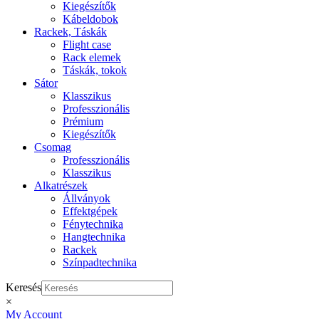
Kiegészítők
Kábeldobok
Rackek, Táskák
Flight case
Rack elemek
Táskák, tokok
Sátor
Klasszikus
Professzionális
Prémium
Kiegészítők
Csomag
Professzionális
Klasszikus
Alkatrészek
Állványok
Effektgépek
Fénytechnika
Hangtechnika
Rackek
Színpadtechnika
Keresés
×
My Account