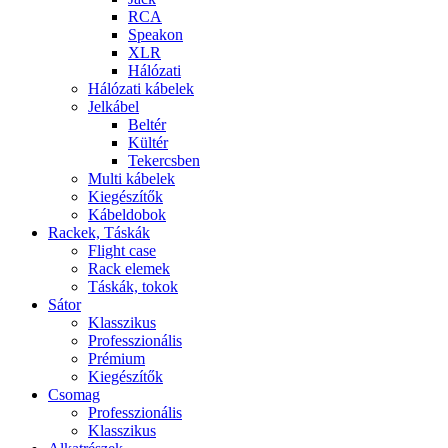
RCA
Speakon
XLR
Hálózati
Hálózati kábelek
Jelkábel
Beltér
Kültér
Tekercsben
Multi kábelek
Kiegészítők
Kábeldobok
Rackek, Táskák
Flight case
Rack elemek
Táskák, tokok
Sátor
Klasszikus
Professzionális
Prémium
Kiegészítők
Csomag
Professzionális
Klasszikus