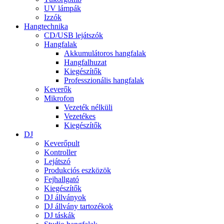
UV lámpák
Izzók
Hangtechnika
CD/USB lejátszók
Hangfalak
Akkumulátoros hangfalak
Hangfalhuzat
Kiegészítők
Professzionális hangfalak
Keverők
Mikrofon
Vezeték nélküli
Vezetékes
Kiegészítők
DJ
Keverőpult
Kontroller
Lejátszó
Produkciós eszközök
Fejhallgató
Kiegészítők
DJ állványok
DJ állvány tartozékok
DJ táskák