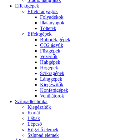
Studio hangfalak
Effektgépek
Effekt anyagok
Folyadékok
Illatanyagok
Töltetek
Effektgépek
Buborék gépek
CO2 ágyúk
Füstgépek
Vezérlők
Habgépek
Hógépek
Szikragépek
Lánggépek
Kiegészítők
Konfettigépek
Ventilátorok
Színpadtechnika
Kiegészítők
Korlát
Lábak
Lépcső
Rögzítő elemek
Színpad elemek