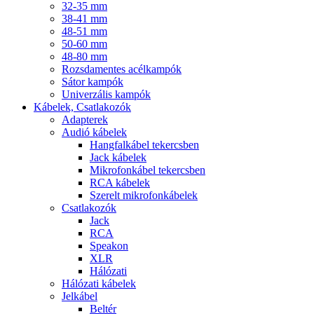
32-35 mm
38-41 mm
48-51 mm
50-60 mm
48-80 mm
Rozsdamentes acélkampók
Sátor kampók
Univerzális kampók
Kábelek, Csatlakozók
Adapterek
Audió kábelek
Hangfalkábel tekercsben
Jack kábelek
Mikrofonkábel tekercsben
RCA kábelek
Szerelt mikrofonkábelek
Csatlakozók
Jack
RCA
Speakon
XLR
Hálózati
Hálózati kábelek
Jelkábel
Beltér