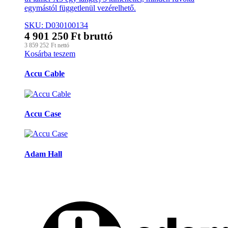
egymástól függetlenül vezérelhető.
SKU: D030100134
4 901 250
Ft
bruttó
3 859 252
Ft
nettó
Kosárba teszem
Márkák
Accu Cable
karusszel
Accu Case
Adam Hall