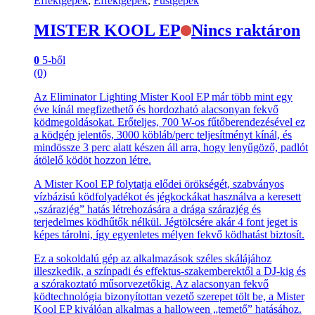
Effektgépek
,
Effektgépek
,
Füstgépek
MISTER KOOL EP
Nincs raktáron
0
5-ből
(0)
Az Eliminator Lighting Mister Kool EP már több mint egy
éve kínál megfizethető és hordozható alacsonyan fekvő
ködmegoldásokat. Erőteljes, 700 W-os fűtőberendezésével ez
a ködgép jelentős, 3000 köbláb/perc teljesítményt kínál, és
mindössze 3 perc alatt készen áll arra, hogy lenyűgöző, padlót
átölelő ködöt hozzon létre.
A Mister Kool EP folytatja elődei örökségét, szabványos
vízbázisú ködfolyadékot és jégkockákat használva a keresett
„szárazjég” hatás létrehozására a drága szárazjég és
terjedelmes ködhűtők nélkül. Jégtölcsére akár 4 font jeget is
képes tárolni, így egyenletes mélyen fekvő ködhatást biztosít.
Ez a sokoldalú gép az alkalmazások széles skálájához
illeszkedik, a színpadi és effektus-szakemberektől a DJ-kig és
a szórakoztató műsorvezetőkig. Az alacsonyan fekvő
ködtechnológia bizonyítottan vezető szerepet tölt be, a Mister
Kool EP kiválóan alkalmas a halloween „temető” hatásához.