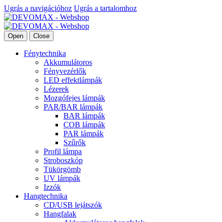
Ugrás a navigációhoz
Ugrás a tartalomhoz
Open
Close
Fénytechnika
Akkumulátoros
Fényvezérlők
LED effektlámpák
Lézerek
Mozgófejes lámpák
PAR/BAR lámpák
BAR lámpák
COB lámpák
PAR lámpák
Szűrők
Profil lámpa
Stroboszkóp
Tükörgömb
UV lámpák
Izzók
Hangtechnika
CD/USB lejátszók
Hangfalak