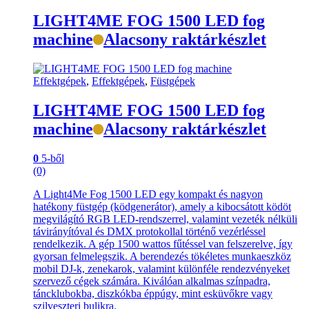
LIGHT4ME FOG 1500 LED fog
machine
Alacsony raktárkészlet
Effektgépek
,
Effektgépek
,
Füstgépek
LIGHT4ME FOG 1500 LED fog
machine
Alacsony raktárkészlet
0
5-ből
(0)
A Light4Me Fog 1500 LED egy kompakt és nagyon
hatékony füstgép (ködgenerátor), amely a kibocsátott ködöt
megvilágító RGB LED-rendszerrel, valamint vezeték nélküli
távirányítóval és DMX protokollal történő vezérléssel
rendelkezik. A gép 1500 wattos fűtéssel van felszerelve, így
gyorsan felmelegszik. A berendezés tökéletes munkaeszköz
mobil DJ-k, zenekarok, valamint különféle rendezvényeket
szervező cégek számára. Kiválóan alkalmas színpadra,
táncklubokba, diszkókba éppúgy, mint esküvőkre vagy
szilveszteri bulikra.