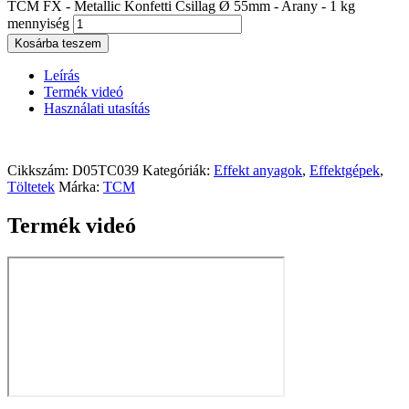
TCM FX - Metallic Konfetti Csillag Ø 55mm - Arany - 1 kg
mennyiség
Kosárba teszem
Leírás
Termék videó
Használati utasítás
Cikkszám:
D05TC039
Kategóriák:
Effekt anyagok
,
Effektgépek
,
Töltetek
Márka:
TCM
Termék videó