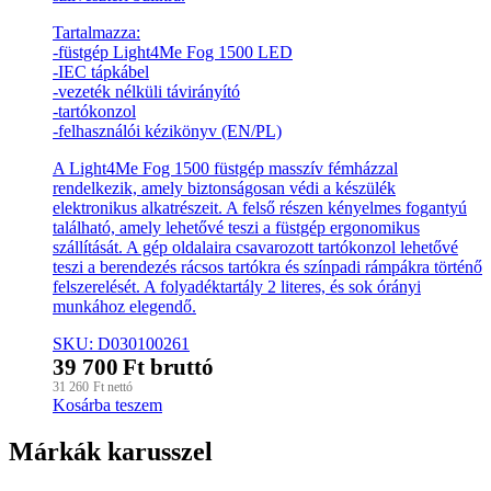
Tartalmazza:
-füstgép Light4Me Fog 1500 LED
-IEC tápkábel
-vezeték nélküli távirányító
-tartókonzol
-felhasználói kézikönyv (EN/PL)
A Light4Me Fog 1500 füstgép masszív fémházzal
rendelkezik, amely biztonságosan védi a készülék
elektronikus alkatrészeit. A felső részen kényelmes fogantyú
található, amely lehetővé teszi a füstgép ergonomikus
szállítását. A gép oldalaira csavarozott tartókonzol lehetővé
teszi a berendezés rácsos tartókra és színpadi rámpákra történő
felszerelését. A folyadéktartály 2 literes, és sok órányi
munkához elegendő.
SKU: D030100261
39 700
Ft
bruttó
31 260
Ft
nettó
Kosárba teszem
Márkák karusszel