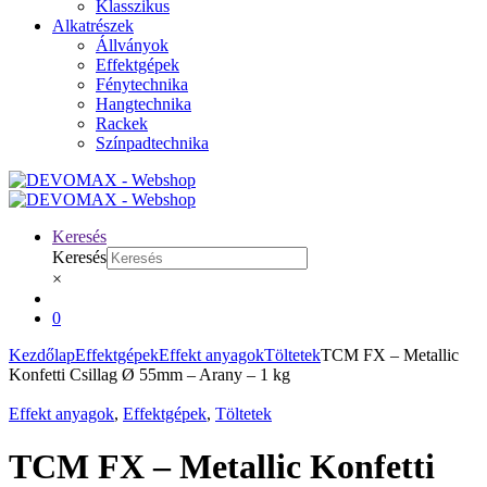
Klasszikus
Alkatrészek
Állványok
Effektgépek
Fénytechnika
Hangtechnika
Rackek
Színpadtechnika
Keresés
Keresés
×
0
Kezdőlap
Effektgépek
Effekt anyagok
Töltetek
TCM FX – Metallic
Konfetti Csillag Ø 55mm – Arany – 1 kg
Effekt anyagok
,
Effektgépek
,
Töltetek
TCM FX – Metallic Konfetti