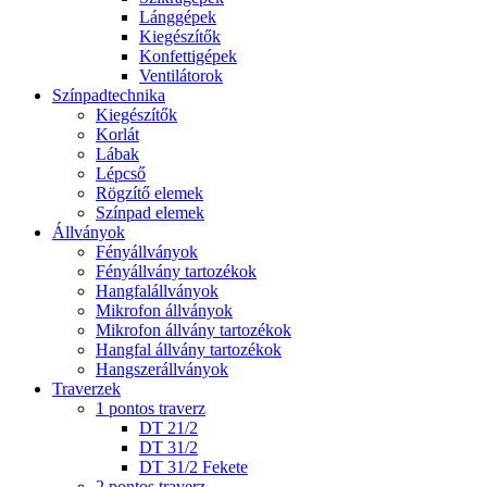
Lánggépek
Kiegészítők
Konfettigépek
Ventilátorok
Színpadtechnika
Kiegészítők
Korlát
Lábak
Lépcső
Rögzítő elemek
Színpad elemek
Állványok
Fényállványok
Fényállvány tartozékok
Hangfalállványok
Mikrofon állványok
Mikrofon állvány tartozékok
Hangfal állvány tartozékok
Hangszerállványok
Traverzek
1 pontos traverz
DT 21/2
DT 31/2
DT 31/2 Fekete
2 pontos traverz