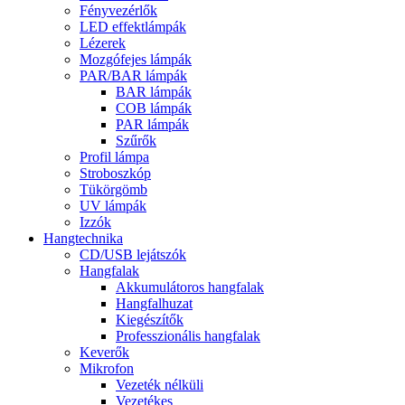
Fényvezérlők
LED effektlámpák
Lézerek
Mozgófejes lámpák
PAR/BAR lámpák
BAR lámpák
COB lámpák
PAR lámpák
Szűrők
Profil lámpa
Stroboszkóp
Tükörgömb
UV lámpák
Izzók
Hangtechnika
CD/USB lejátszók
Hangfalak
Akkumulátoros hangfalak
Hangfalhuzat
Kiegészítők
Professzionális hangfalak
Keverők
Mikrofon
Vezeték nélküli
Vezetékes