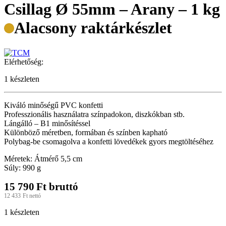
Csillag Ø 55mm – Arany – 1 kg
Alacsony raktárkészlet
Elérhetőség:
1 készleten
Kiváló minőségű PVC konfetti
Professzionális használatra színpadokon, diszkókban stb.
Lángálló – B1 minősítéssel
Különböző méretben, formában és színben kapható
Polybag-be csomagolva a konfetti lövedékek gyors megtöltéséhez
Méretek: Átmérő 5,5 cm
Súly: 990 g
15 790
Ft
bruttó
12 433
Ft
nettó
1 készleten