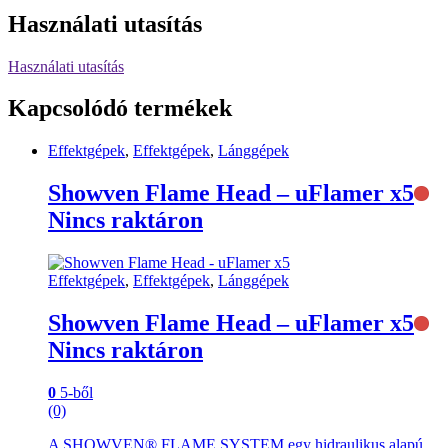
Használati utasítás
Használati utasítás
Kapcsolódó termékek
Effektgépek
,
Effektgépek
,
Lánggépek
Showven Flame Head – uFlamer x5
Nincs raktáron
Effektgépek
,
Effektgépek
,
Lánggépek
Showven Flame Head – uFlamer x5
Nincs raktáron
0
5-ből
(0)
A SHOWVEN® FLAME SYSTEM egy hidraulikus alapú