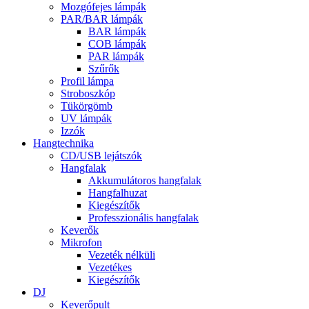
Mozgófejes lámpák
PAR/BAR lámpák
BAR lámpák
COB lámpák
PAR lámpák
Szűrők
Profil lámpa
Stroboszkóp
Tükörgömb
UV lámpák
Izzók
Hangtechnika
CD/USB lejátszók
Hangfalak
Akkumulátoros hangfalak
Hangfalhuzat
Kiegészítők
Professzionális hangfalak
Keverők
Mikrofon
Vezeték nélküli
Vezetékes
Kiegészítők
DJ
Keverőpult