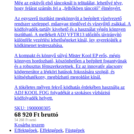
Még az esküvői első táncoknál is telitalálat, lehetővé téve,
hogy felárat számíts fel a „felhőkben táncoló” élményért.
Az egyszerű tisztítást megkönnyíti a beépített vízelvezető
rendszer szeleppel, műanyag tömlővel és vízgyűjtő zsákkal. A
ködfolyadék-tartály kivehető és a használat végén könnyen
tisztítható. A mellékelt ADJ VFTR13 időzítős távirányító
különféle vezérlési lehetőségeket kínál, így gyerekjáték a
ködkimenet testreszabása.
A kompakt és könnyű súlyú Mister Kool EP erős, mégis
könnyen hordozható, köszönhetően a beépített fogantyúnak
és a robusztus fémszerkezetnek. Ez az innovatív alacsony
ködgenerátor a légköri hatások fokozására szolgál, és
költséghatékony, megbízható megoldást kínál.
A tökéletes mélyen fekvő ködhatás érdekében használja az
ADJ KOOL FOG folyadékát a szokásos vízbázisú
ködfolyadék helyett.
SKU: 1900000305
68 920
Ft
bruttó
54 268
Ft
nettó
Kosárba teszem
Effektgépek
,
Effektgépek
,
Füstgépek