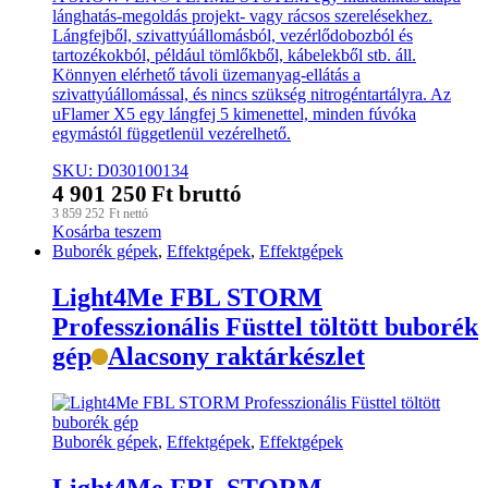
lánghatás-megoldás projekt- vagy rácsos szerelésekhez.
Lángfejből, szivattyúállomásból, vezérlődobozból és
tartozékokból, például tömlőkből, kábelekből stb. áll.
Könnyen elérhető távoli üzemanyag-ellátás a
szivattyúállomással, és nincs szükség nitrogéntartályra. Az
uFlamer X5 egy lángfej 5 kimenettel, minden fúvóka
egymástól függetlenül vezérelhető.
SKU: D030100134
4 901 250
Ft
bruttó
3 859 252
Ft
nettó
Kosárba teszem
Buborék gépek
,
Effektgépek
,
Effektgépek
Light4Me FBL STORM
Professzionális Füsttel töltött buborék
gép
Alacsony raktárkészlet
Buborék gépek
,
Effektgépek
,
Effektgépek
Light4Me FBL STORM