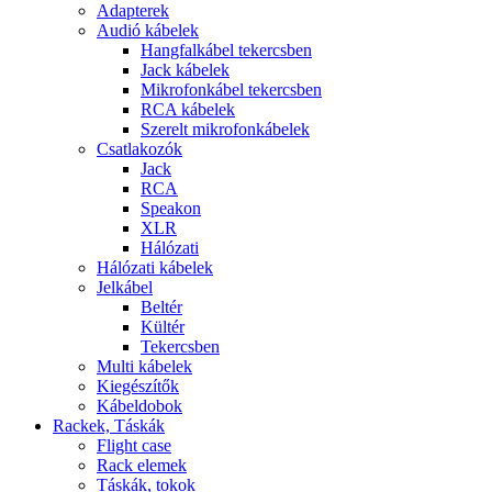
Adapterek
Audió kábelek
Hangfalkábel tekercsben
Jack kábelek
Mikrofonkábel tekercsben
RCA kábelek
Szerelt mikrofonkábelek
Csatlakozók
Jack
RCA
Speakon
XLR
Hálózati
Hálózati kábelek
Jelkábel
Beltér
Kültér
Tekercsben
Multi kábelek
Kiegészítők
Kábeldobok
Rackek, Táskák
Flight case
Rack elemek
Táskák, tokok