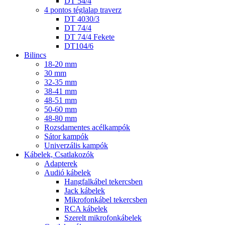
DT 54/4
4 pontos téglalap traverz
DT 4030/3
DT 74/4
DT 74/4 Fekete
DT104/6
Bilincs
18-20 mm
30 mm
32-35 mm
38-41 mm
48-51 mm
50-60 mm
48-80 mm
Rozsdamentes acélkampók
Sátor kampók
Univerzális kampók
Kábelek, Csatlakozók
Adapterek
Audió kábelek
Hangfalkábel tekercsben
Jack kábelek
Mikrofonkábel tekercsben
RCA kábelek
Szerelt mikrofonkábelek