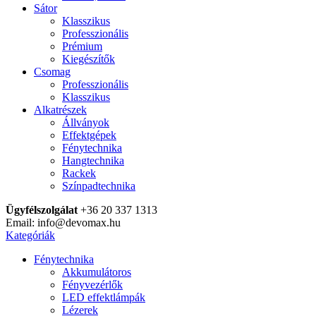
Sátor
Klasszikus
Professzionális
Prémium
Kiegészítők
Csomag
Professzionális
Klasszikus
Alkatrészek
Állványok
Effektgépek
Fénytechnika
Hangtechnika
Rackek
Színpadtechnika
Ügyfélszolgálat
+36 20 337 1313
Email: info@devomax.hu
Kategóriák
Fénytechnika
Akkumulátoros
Fényvezérlők
LED effektlámpák
Lézerek