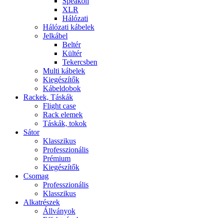
Speakon
XLR
Hálózati
Hálózati kábelek
Jelkábel
Beltér
Kültér
Tekercsben
Multi kábelek
Kiegészítők
Kábeldobok
Rackek, Táskák
Flight case
Rack elemek
Táskák, tokok
Sátor
Klasszikus
Professzionális
Prémium
Kiegészítők
Csomag
Professzionális
Klasszikus
Alkatrészek
Állványok