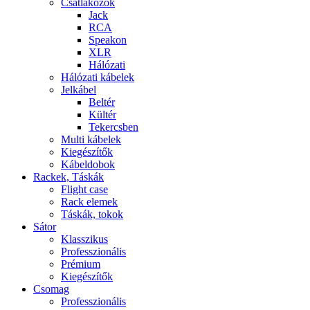
Csatlakozók
Jack
RCA
Speakon
XLR
Hálózati
Hálózati kábelek
Jelkábel
Beltér
Kültér
Tekercsben
Multi kábelek
Kiegészítők
Kábeldobok
Rackek, Táskák
Flight case
Rack elemek
Táskák, tokok
Sátor
Klasszikus
Professzionális
Prémium
Kiegészítők
Csomag
Professzionális