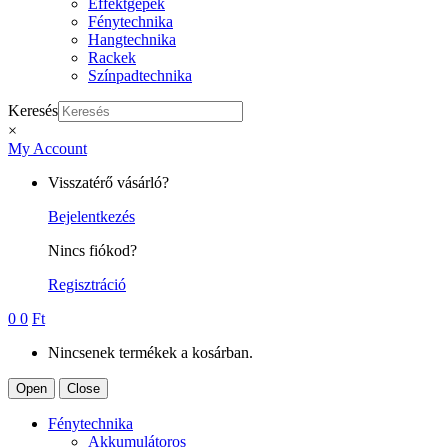
Effektgépek
Fénytechnika
Hangtechnika
Rackek
Színpadtechnika
Keresés
×
My Account
Visszatérő vásárló?
Bejelentkezés
Nincs fiókod?
Regisztráció
0
0
Ft
Nincsenek termékek a kosárban.
Open
Close
Fénytechnika
Akkumulátoros