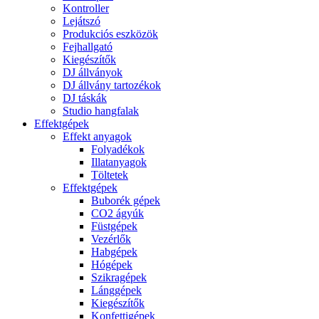
Kontroller
Lejátszó
Produkciós eszközök
Fejhallgató
Kiegészítők
DJ állványok
DJ állvány tartozékok
DJ táskák
Studio hangfalak
Effektgépek
Effekt anyagok
Folyadékok
Illatanyagok
Töltetek
Effektgépek
Buborék gépek
CO2 ágyúk
Füstgépek
Vezérlők
Habgépek
Hógépek
Szikragépek
Lánggépek
Kiegészítők
Konfettigépek