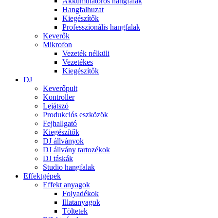
Akkumulátoros hangfalak
Hangfalhuzat
Kiegészítők
Professzionális hangfalak
Keverők
Mikrofon
Vezeték nélküli
Vezetékes
Kiegészítők
DJ
Keverőpult
Kontroller
Lejátszó
Produkciós eszközök
Fejhallgató
Kiegészítők
DJ állványok
DJ állvány tartozékok
DJ táskák
Studio hangfalak
Effektgépek
Effekt anyagok
Folyadékok
Illatanyagok
Töltetek