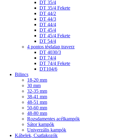
DT 35/4
DT 35/4 Fekete
DT 44/2
DT 44/3
DT 44/4
DT 45/4
DT 45/4 Fekete
DT 54/4
4 pontos téglalap traverz
DT 4030/3
DT 74/4
DT 74/4 Fekete
DT104/6
Bilincs
18-20 mm
30 mm
32-35 mm
38-41 mm
48-51 mm
50-60 mm
48-80 mm
Rozsdamentes acélkampók
Sátor kampók
Univerzális kampók
Kábelek, Csatlakozók