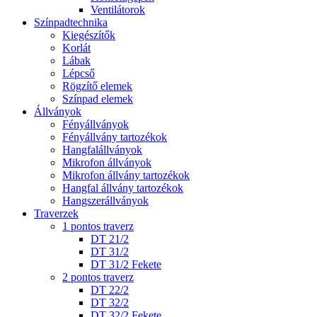
Ventilátorok
Színpadtechnika
Kiegészítők
Korlát
Lábak
Lépcső
Rögzítő elemek
Színpad elemek
Állványok
Fényállványok
Fényállvány tartozékok
Hangfalállványok
Mikrofon állványok
Mikrofon állvány tartozékok
Hangfal állvány tartozékok
Hangszerállványok
Traverzek
1 pontos traverz
DT 21/2
DT 31/2
DT 31/2 Fekete
2 pontos traverz
DT 22/2
DT 32/2
DT 32/2 Fekete