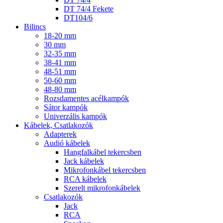
DT 74/4 Fekete
DT104/6
Bilincs
18-20 mm
30 mm
32-35 mm
38-41 mm
48-51 mm
50-60 mm
48-80 mm
Rozsdamentes acélkampók
Sátor kampók
Univerzális kampók
Kábelek, Csatlakozók
Adapterek
Audió kábelek
Hangfalkábel tekercsben
Jack kábelek
Mikrofonkábel tekercsben
RCA kábelek
Szerelt mikrofonkábelek
Csatlakozók
Jack
RCA