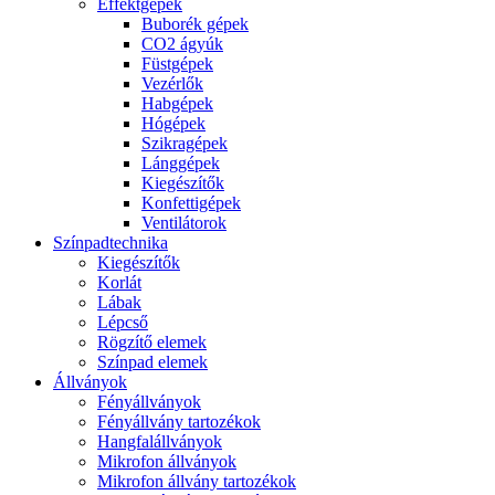
Effektgépek
Buborék gépek
CO2 ágyúk
Füstgépek
Vezérlők
Habgépek
Hógépek
Szikragépek
Lánggépek
Kiegészítők
Konfettigépek
Ventilátorok
Színpadtechnika
Kiegészítők
Korlát
Lábak
Lépcső
Rögzítő elemek
Színpad elemek
Állványok
Fényállványok
Fényállvány tartozékok
Hangfalállványok
Mikrofon állványok
Mikrofon állvány tartozékok