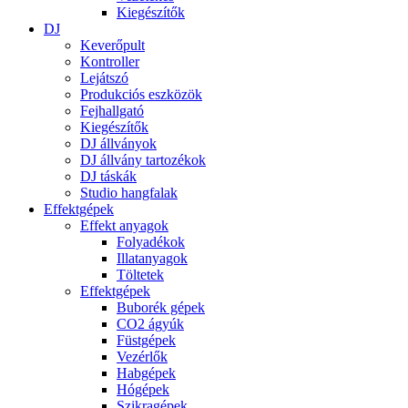
Kiegészítők
DJ
Keverőpult
Kontroller
Lejátszó
Produkciós eszközök
Fejhallgató
Kiegészítők
DJ állványok
DJ állvány tartozékok
DJ táskák
Studio hangfalak
Effektgépek
Effekt anyagok
Folyadékok
Illatanyagok
Töltetek
Effektgépek
Buborék gépek
CO2 ágyúk
Füstgépek
Vezérlők
Habgépek
Hógépek
Szikragépek