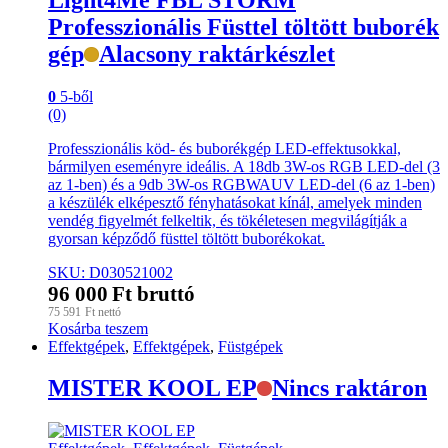
Professzionális Füsttel töltött buborék
gép
Alacsony raktárkészlet
0
5-ből
(0)
Professzionális köd- és buborékgép LED-effektusokkal,
bármilyen eseményre ideális. A 18db 3W-os RGB LED-del (3
az 1-ben) és a 9db 3W-os RGBWAUV LED-del (6 az 1-ben)
a készülék elképesztő fényhatásokat kínál, amelyek minden
vendég figyelmét felkeltik, és tökéletesen megvilágítják a
gyorsan képződő füsttel töltött buborékokat.
SKU: D030521002
96 000
Ft
bruttó
75 591
Ft
nettó
Kosárba teszem
Effektgépek
,
Effektgépek
,
Füstgépek
MISTER KOOL EP
Nincs raktáron