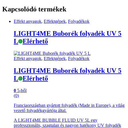
Kapcsolódó termékek
Effekt anyagok
,
Effektgépek
,
Folyadékok
LIGHT4ME Buborék folyadék UV 5
L
Elérhető
Effekt anyagok
,
Effektgépek
,
Folyadékok
LIGHT4ME Buborék folyadék UV 5
L
Elérhető
0
5-ből
(0)
Franciaországban gyártott folyadék (Made in Europe), a világ
vezető folyadékgyártója által.
A LIGHT4ME BUBBLE FLUID UV 5L egy
professzionális, szagtalan és nagyon hatékony UV folyadék