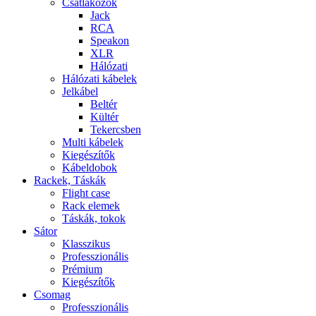
Csatlakozók
Jack
RCA
Speakon
XLR
Hálózati
Hálózati kábelek
Jelkábel
Beltér
Kültér
Tekercsben
Multi kábelek
Kiegészítők
Kábeldobok
Rackek, Táskák
Flight case
Rack elemek
Táskák, tokok
Sátor
Klasszikus
Professzionális
Prémium
Kiegészítők
Csomag
Professzionális