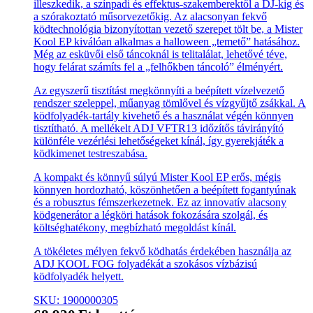
illeszkedik, a színpadi és effektus-szakemberektől a DJ-kig és
a szórakoztató műsorvezetőkig. Az alacsonyan fekvő
ködtechnológia bizonyítottan vezető szerepet tölt be, a Mister
Kool EP kiválóan alkalmas a halloween „temető” hatásához.
Még az esküvői első táncoknál is telitalálat, lehetővé téve,
hogy felárat számíts fel a „felhőkben táncoló” élményért.
Az egyszerű tisztítást megkönnyíti a beépített vízelvezető
rendszer szeleppel, műanyag tömlővel és vízgyűjtő zsákkal. A
ködfolyadék-tartály kivehető és a használat végén könnyen
tisztítható. A mellékelt ADJ VFTR13 időzítős távirányító
különféle vezérlési lehetőségeket kínál, így gyerekjáték a
ködkimenet testreszabása.
A kompakt és könnyű súlyú Mister Kool EP erős, mégis
könnyen hordozható, köszönhetően a beépített fogantyúnak
és a robusztus fémszerkezetnek. Ez az innovatív alacsony
ködgenerátor a légköri hatások fokozására szolgál, és
költséghatékony, megbízható megoldást kínál.
A tökéletes mélyen fekvő ködhatás érdekében használja az
ADJ KOOL FOG folyadékát a szokásos vízbázisú
ködfolyadék helyett.
SKU: 1900000305