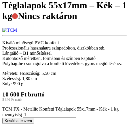
Téglalapok 55x17mm – Kék – 1
kg
Nincs raktáron
Kiváló minőségű PVC konfetti
Professzionális használatra színpadokon, diszkókban stb.
Lángálló – B1 minősítéssel
Különböző méretben, formában és színben kapható
Polybag-be csomagolva a konfetti lövedékek gyors megtöltéséhez
Méretek: Hosszúság: 5,50 cm
Szélesség: 1,80 cm
Súly: 990 g
10 600
Ft
bruttó
8 346
Ft
nettó
TCM FX - Metallic Konfetti Téglalapok 55x17mm - Kék - 1 kg
mennyiség
Kosárba teszem