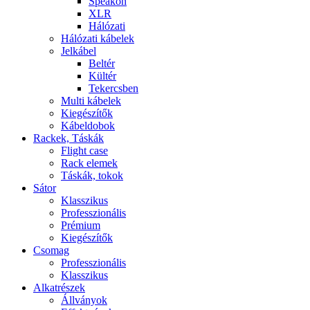
Speakon
XLR
Hálózati
Hálózati kábelek
Jelkábel
Beltér
Kültér
Tekercsben
Multi kábelek
Kiegészítők
Kábeldobok
Rackek, Táskák
Flight case
Rack elemek
Táskák, tokok
Sátor
Klasszikus
Professzionális
Prémium
Kiegészítők
Csomag
Professzionális
Klasszikus
Alkatrészek
Állványok