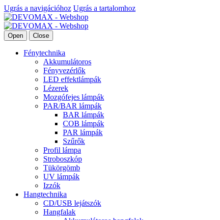
Ugrás a navigációhoz
Ugrás a tartalomhoz
Open
Close
Fénytechnika
Akkumulátoros
Fényvezérlők
LED effektlámpák
Lézerek
Mozgófejes lámpák
PAR/BAR lámpák
BAR lámpák
COB lámpák
PAR lámpák
Szűrők
Profil lámpa
Stroboszkóp
Tükörgömb
UV lámpák
Izzók
Hangtechnika
CD/USB lejátszók
Hangfalak