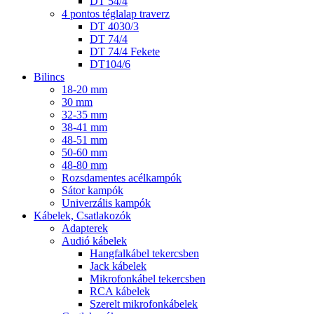
DT 54/4
4 pontos téglalap traverz
DT 4030/3
DT 74/4
DT 74/4 Fekete
DT104/6
Bilincs
18-20 mm
30 mm
32-35 mm
38-41 mm
48-51 mm
50-60 mm
48-80 mm
Rozsdamentes acélkampók
Sátor kampók
Univerzális kampók
Kábelek, Csatlakozók
Adapterek
Audió kábelek
Hangfalkábel tekercsben
Jack kábelek
Mikrofonkábel tekercsben
RCA kábelek
Szerelt mikrofonkábelek