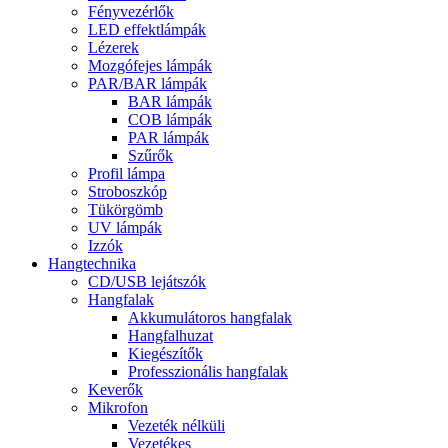
Fényvezérlők
LED effektlámpák
Lézerek
Mozgófejes lámpák
PAR/BAR lámpák
BAR lámpák
COB lámpák
PAR lámpák
Szűrők
Profil lámpa
Stroboszkóp
Tükörgömb
UV lámpák
Izzók
Hangtechnika
CD/USB lejátszók
Hangfalak
Akkumulátoros hangfalak
Hangfalhuzat
Kiegészítők
Professzionális hangfalak
Keverők
Mikrofon
Vezeték nélküli
Vezetékes