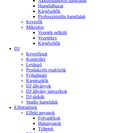
Akkumulátoros hangfalak
Hangfalhuzat
Kiegészítők
Professzionális hangfalak
Keverők
Mikrofon
Vezeték nélküli
Vezetékes
Kiegészítők
DJ
Keverőpult
Kontroller
Lejátszó
Produkciós eszközök
Fejhallgató
Kiegészítők
DJ állványok
DJ állvány tartozékok
DJ táskák
Studio hangfalak
Effektgépek
Effekt anyagok
Folyadékok
Illatanyagok
Töltetek