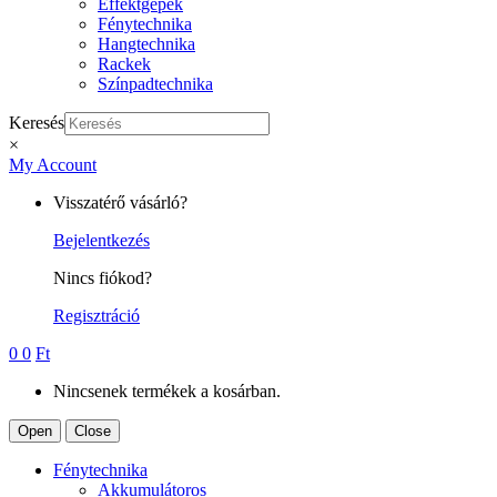
Effektgépek
Fénytechnika
Hangtechnika
Rackek
Színpadtechnika
Keresés
×
My Account
Visszatérő vásárló?
Bejelentkezés
Nincs fiókod?
Regisztráció
0
0
Ft
Nincsenek termékek a kosárban.
Open
Close
Fénytechnika
Akkumulátoros