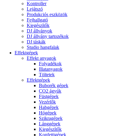
Kontroller
Lejátszó
Produkciós eszközök
Fejhallgató
Kiegészítők
DJ állványok
DJ állvány tartozékok
DJ táskák
Studio hangfalak
Effektgépek
Effekt anyagok
Folyadékok
Illatanyagok
Töltetek
Effektgépek
Buborék gépek
CO2 ágyúk
Füstgépek
Vezérlők
Habgépek
Hógépek
Szikragépek
Lánggépek
Kiegészítők
Konfettigépek