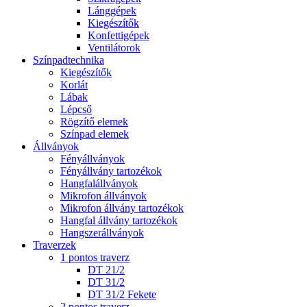
Lánggépek
Kiegészítők
Konfettigépek
Ventilátorok
Színpadtechnika
Kiegészítők
Korlát
Lábak
Lépcső
Rögzítő elemek
Színpad elemek
Állványok
Fényállványok
Fényállvány tartozékok
Hangfalállványok
Mikrofon állványok
Mikrofon állvány tartozékok
Hangfal állvány tartozékok
Hangszerállványok
Traverzek
1 pontos traverz
DT 21/2
DT 31/2
DT 31/2 Fekete
2 pontos traverz