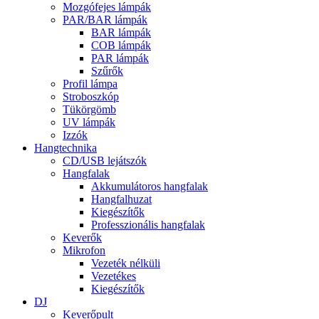
Mozgófejes lámpák
PAR/BAR lámpák
BAR lámpák
COB lámpák
PAR lámpák
Szűrők
Profil lámpa
Stroboszkóp
Tükörgömb
UV lámpák
Izzók
Hangtechnika
CD/USB lejátszók
Hangfalak
Akkumulátoros hangfalak
Hangfalhuzat
Kiegészítők
Professzionális hangfalak
Keverők
Mikrofon
Vezeték nélküli
Vezetékes
Kiegészítők
DJ
Keverőpult