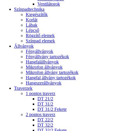
Ventilátorok
Színpadtechnika
Kiegészítők
Korlát
Lábak
Lépcső
Rögzítő elemek
Színpad elemek
Állványok
Fényállványok
Fényállvány tartozékok
Hangfalállványok
Mikrofon állványok
Mikrofon állvány tartozékok
Hangfal állvány tartozékok
Hangszerállványok
Traverzek
1 pontos traverz
DT 21/2
DT 31/2
DT 31/2 Fekete
2 pontos traverz
DT 22/2
DT 32/2
DT 32/2 Fekete