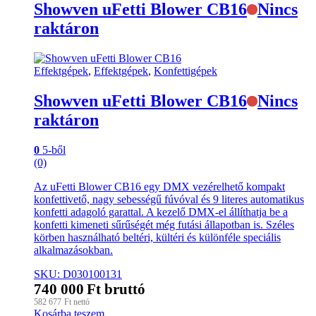
Showven uFetti Blower CB16
Nincs
raktáron
Effektgépek
,
Effektgépek
,
Konfettigépek
Showven uFetti Blower CB16
Nincs
raktáron
0
5-ből
(0)
Az uFetti Blower CB16 egy DMX vezérelhető kompakt
konfettivető, nagy sebességű fúvóval és 9 literes automatikus
konfetti adagoló garattal. A kezelő DMX-el állíthatja be a
konfetti kimeneti sűrűségét még futási állapotban is. Széles
körben használható beltéri, kültéri és különféle speciális
alkalmazásokban.
SKU: D030100131
740 000
Ft
bruttó
582 677
Ft
nettó
Kosárba teszem