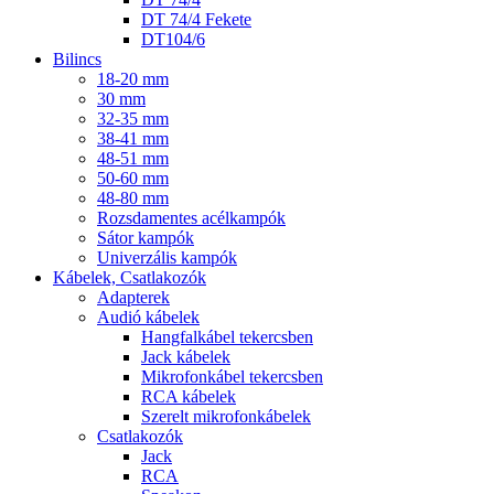
DT 74/4 Fekete
DT104/6
Bilincs
18-20 mm
30 mm
32-35 mm
38-41 mm
48-51 mm
50-60 mm
48-80 mm
Rozsdamentes acélkampók
Sátor kampók
Univerzális kampók
Kábelek, Csatlakozók
Adapterek
Audió kábelek
Hangfalkábel tekercsben
Jack kábelek
Mikrofonkábel tekercsben
RCA kábelek
Szerelt mikrofonkábelek
Csatlakozók
Jack
RCA