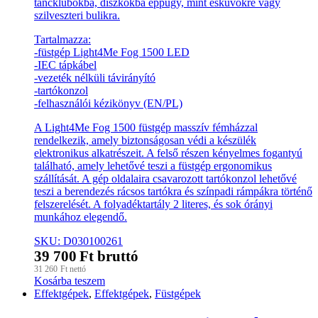
táncklubokba, diszkókba éppúgy, mint esküvőkre vagy
szilveszteri bulikra.
Tartalmazza:
-füstgép Light4Me Fog 1500 LED
-IEC tápkábel
-vezeték nélküli távirányító
-tartókonzol
-felhasználói kézikönyv (EN/PL)
A Light4Me Fog 1500 füstgép masszív fémházzal
rendelkezik, amely biztonságosan védi a készülék
elektronikus alkatrészeit. A felső részen kényelmes fogantyú
található, amely lehetővé teszi a füstgép ergonomikus
szállítását. A gép oldalaira csavarozott tartókonzol lehetővé
teszi a berendezés rácsos tartókra és színpadi rámpákra történő
felszerelését. A folyadéktartály 2 literes, és sok órányi
munkához elegendő.
SKU: D030100261
39 700
Ft
bruttó
31 260
Ft
nettó
Kosárba teszem
Effektgépek
,
Effektgépek
,
Füstgépek