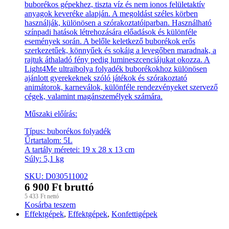
buborékos gépekhez, tiszta víz és nem ionos felületaktív
anyagok keveréke alapján. A megoldást széles körben
használják, különösen a szórakoztatóiparban. Használható
színpadi hatások létrehozására előadások és különféle
események során. A belőle keletkező buborékok erős
szerkezetűek, könnyűek és sokáig a levegőben maradnak, a
rajtuk áthaladó fény pedig lumineszcenciájukat okozza. A
Light4Me ultraibolya folyadék buborékokhoz különösen
ajánlott gyerekeknek szóló játékok és szórakoztató
animátorok, karneválok, különféle rendezvényeket szervező
cégek, valamint magánszemélyek számára.
Műszaki előírás:
Típus: buborékos folyadék
Űrtartalom: 5L
A tartály méretei: 19 x 28 x 13 cm
Súly: 5,1 kg
SKU: D030511002
6 900
Ft
bruttó
5 433
Ft
nettó
Kosárba teszem
Effektgépek
,
Effektgépek
,
Konfettigépek