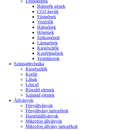
Effektgépek
Buborék gépek
CO2 ágyúk
Füstgépek
Vezérlők
Habgépek
Hógépek
Szikragépek
Lánggépek
Kiegészítők
Konfettigépek
Ventilátorok
Színpadtechnika
Kiegészítők
Korlát
Lábak
Lépcső
Rögzítő elemek
Színpad elemek
Állványok
Fényállványok
Fényállvány tartozékok
Hangfalállványok
Mikrofon állványok
Mikrofon állvány tartozékok