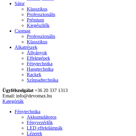
Sátor
Klasszikus
Professzionális
Prémium
Kiegészítők
Csomag
Professzionális
Klasszikus
Alkatrészek
Állványok
Effektgépek
Fénytechnika
Hangtechnika
Rackek
Színpadtechnika
Ügyfélszolgálat
+36 20 337 1313
Email: info@devomax.hu
Kategóriák
Fénytechnika
Akkumulátoros
Fényvezérlők
LED effektlámpák
Lézerek