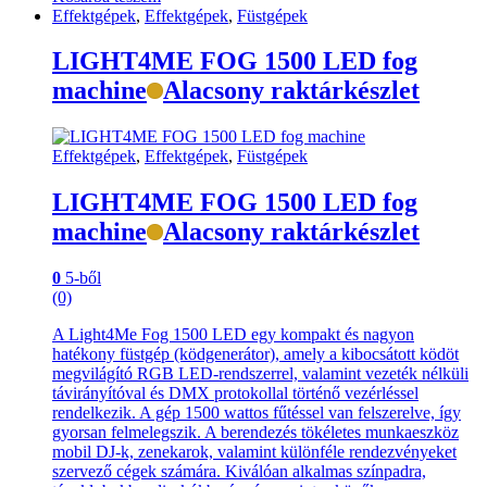
Effektgépek
,
Effektgépek
,
Füstgépek
LIGHT4ME FOG 1500 LED fog
machine
Alacsony raktárkészlet
Effektgépek
,
Effektgépek
,
Füstgépek
LIGHT4ME FOG 1500 LED fog
machine
Alacsony raktárkészlet
0
5-ből
(0)
A Light4Me Fog 1500 LED egy kompakt és nagyon
hatékony füstgép (ködgenerátor), amely a kibocsátott ködöt
megvilágító RGB LED-rendszerrel, valamint vezeték nélküli
távirányítóval és DMX protokollal történő vezérléssel
rendelkezik. A gép 1500 wattos fűtéssel van felszerelve, így
gyorsan felmelegszik. A berendezés tökéletes munkaeszköz
mobil DJ-k, zenekarok, valamint különféle rendezvényeket
szervező cégek számára. Kiválóan alkalmas színpadra,