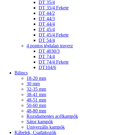
DT 35/4
DT 35/4 Fekete
DT 44/2
DT 44/3
DT 44/4
DT 45/4
DT 45/4 Fekete
DT 54/4
4 pontos téglalap traverz
DT 4030/3
DT 74/4
DT 74/4 Fekete
DT104/6
Bilincs
18-20 mm
30 mm
32-35 mm
38-41 mm
48-51 mm
50-60 mm
48-80 mm
Rozsdamentes acélkampók
Sátor kampók
Univerzális kampók
Kábelek, Csatlakozók