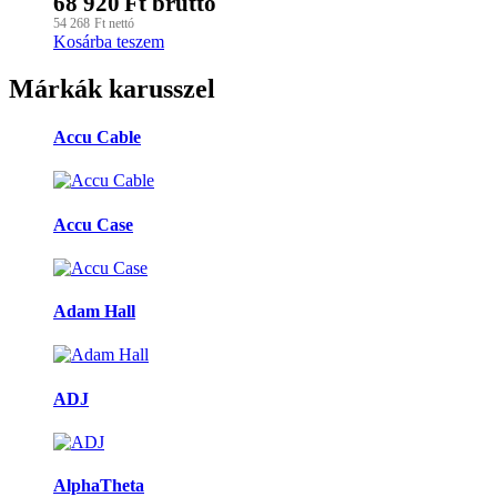
68 920
Ft
bruttó
54 268
Ft
nettó
Kosárba teszem
Márkák karusszel
Accu Cable
Accu Case
Adam Hall
ADJ
AlphaTheta