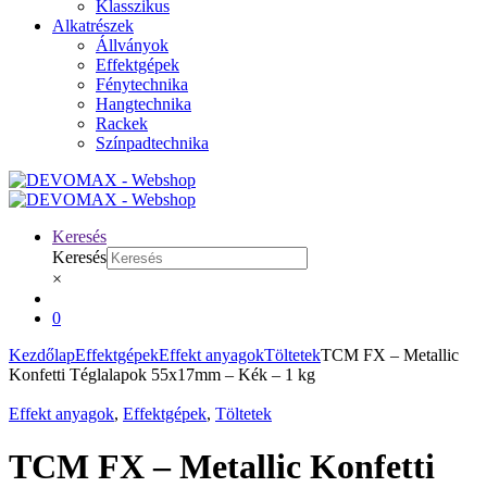
Klasszikus
Alkatrészek
Állványok
Effektgépek
Fénytechnika
Hangtechnika
Rackek
Színpadtechnika
Keresés
Keresés
×
0
Kezdőlap
Effektgépek
Effekt anyagok
Töltetek
TCM FX – Metallic
Konfetti Téglalapok 55x17mm – Kék – 1 kg
Effekt anyagok
,
Effektgépek
,
Töltetek
TCM FX – Metallic Konfetti