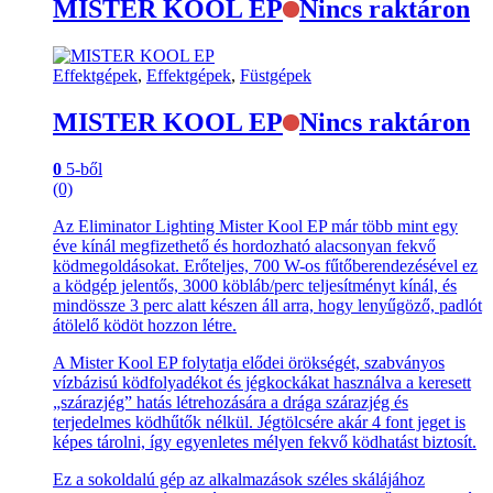
MISTER KOOL EP
Nincs raktáron
Effektgépek
,
Effektgépek
,
Füstgépek
MISTER KOOL EP
Nincs raktáron
0
5-ből
(0)
Az Eliminator Lighting Mister Kool EP már több mint egy
éve kínál megfizethető és hordozható alacsonyan fekvő
ködmegoldásokat. Erőteljes, 700 W-os fűtőberendezésével ez
a ködgép jelentős, 3000 köbláb/perc teljesítményt kínál, és
mindössze 3 perc alatt készen áll arra, hogy lenyűgöző, padlót
átölelő ködöt hozzon létre.
A Mister Kool EP folytatja elődei örökségét, szabványos
vízbázisú ködfolyadékot és jégkockákat használva a keresett
„szárazjég” hatás létrehozására a drága szárazjég és
terjedelmes ködhűtők nélkül. Jégtölcsére akár 4 font jeget is
képes tárolni, így egyenletes mélyen fekvő ködhatást biztosít.
Ez a sokoldalú gép az alkalmazások széles skálájához