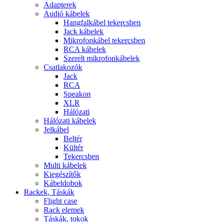
Adapterek
Audió kábelek
Hangfalkábel tekercsben
Jack kábelek
Mikrofonkábel tekercsben
RCA kábelek
Szerelt mikrofonkábelek
Csatlakozók
Jack
RCA
Speakon
XLR
Hálózati
Hálózati kábelek
Jelkábel
Beltér
Kültér
Tekercsben
Multi kábelek
Kiegészítők
Kábeldobok
Rackek, Táskák
Flight case
Rack elemek
Táskák, tokok