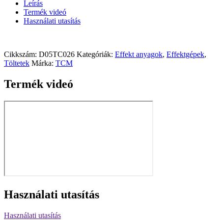
Leírás
Termék videó
Használati utasítás
Cikkszám:
D05TC026
Kategóriák:
Effekt anyagok
,
Effektgépek
,
Töltetek
Márka:
TCM
Termék videó
Használati utasítás
Használati utasítás