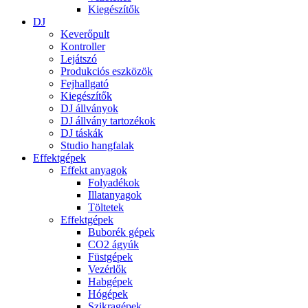
Kiegészítők
DJ
Keverőpult
Kontroller
Lejátszó
Produkciós eszközök
Fejhallgató
Kiegészítők
DJ állványok
DJ állvány tartozékok
DJ táskák
Studio hangfalak
Effektgépek
Effekt anyagok
Folyadékok
Illatanyagok
Töltetek
Effektgépek
Buborék gépek
CO2 ágyúk
Füstgépek
Vezérlők
Habgépek
Hógépek
Szikragépek