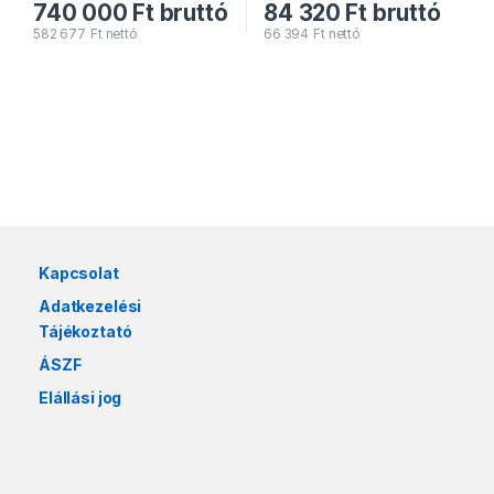
740 000
Ft
bruttó
84 320
Ft
bruttó
582 677
Ft
nettó
66 394
Ft
nettó
Márkák karusszel
Kapcsolat
Adatkezelési
Tájékoztató
ÁSZF
Elállási jog