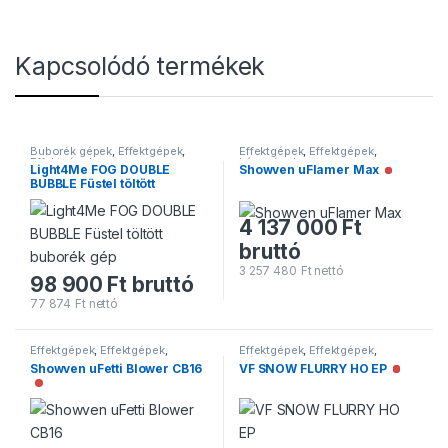
Kapcsolódó termékek
Buborék gépek
,
Effektgépek
,
Effektgépek
,
Effektgépek
,
Effektgépek
Lánggépek
Light4Me FOG DOUBLE
Showven uFlamer Max
Nincs rak
BUBBLE Füstel töltött
buborék gép
Nincs raktáron
4 137 000
Ft
bruttó
3 257 480
Ft
nettó
98 900
Ft
bruttó
77 874
Ft
nettó
Effektgépek
,
Effektgépek
,
Effektgépek
,
Effektgépek
,
Konfettigépek
Hógépek
Showven uFetti Blower CB16
VF SNOW FLURRY HO EP
Nincs ra
Nincs raktáron