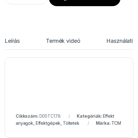
Leírás
Termék videó
Használati u
Cikkszám:
D05TC178
Kategóriák:
Effekt
anyagok
,
Effektgépek
,
Töltetek
Márka:
TCM