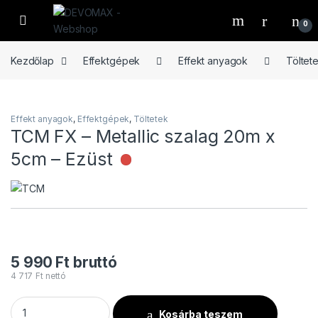
Ugrás a navigációhoz
Ugrás a tartalomhoz
Open
0
Kezdőlap
Effektgépek
Effekt anyagok
Töltet
Effekt anyagok
,
Effektgépek
,
Töltetek
TCM FX – Metallic szalag 20m x
5cm – Ezüst
Nincs raktáron
5 990
Ft
bruttó
4 717
Ft
nettó
TCM FX - Metallic szalag 20m x 5cm - Ezüst mennyiség
Kosárba teszem