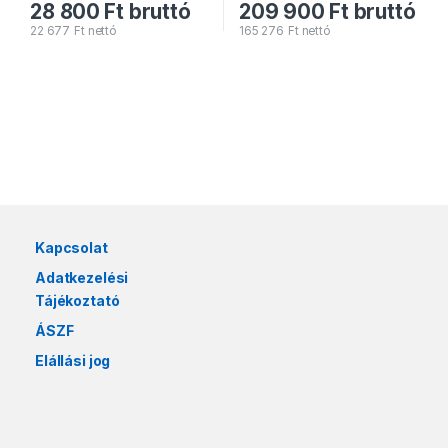
28 800
Ft
bruttó
209 900
Ft
bruttó
22 677
Ft
nettó
165 276
Ft
nettó
Márkák karusszel
Kapcsolat
Adatkezelési
Tájékoztató
ÁSZF
Elállási jog