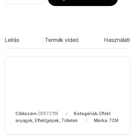
Leírás
Termék videó
Használati u
Cikkszám:
D05TC119
Kategóriák:
Effekt
anyagok
,
Effektgépek
,
Töltetek
Márka:
TCM