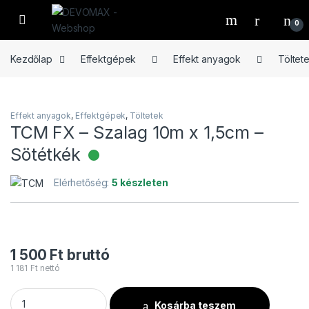
Ugrás a navigációhoz
Ugrás a tartalomhoz
Open
0
Kezdőlap
Effektgépek
Effekt anyagok
Töltet
Effekt anyagok
,
Effektgépek
,
Töltetek
TCM FX – Szalag 10m x 1,5cm –
Sötétkék
Elérhető
Elérhetőség:
5 készleten
1 500
Ft
bruttó
1 181
Ft
nettó
TCM FX - Szalag 10m x 1,5cm - Sötétkék mennyiség
Kosárba teszem