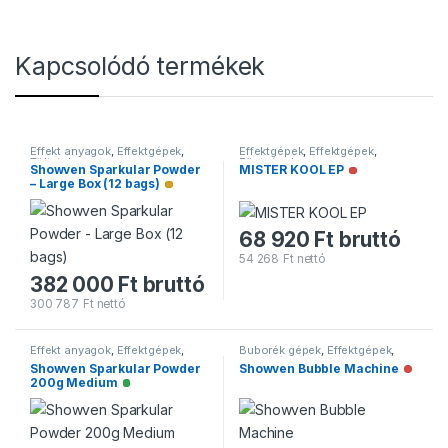
Kapcsolódó termékek
Effekt anyagok
,
Effektgépek
,
Effektgépek
,
Effektgépek
,
Töltetek
Füstgépek
Showven Sparkular Powder
MISTER KOOL EP
Nincs raktáron
– Large Box (12 bags)
Alacsony raktárkészlet
68 920
Ft
bruttó
54 268
Ft
nettó
382 000
Ft
bruttó
300 787
Ft
nettó
Effekt anyagok
,
Effektgépek
,
Buborék gépek
,
Effektgépek
,
Töltetek
Effektgépek
Showven Sparkular Powder
Showven Bubble Machine
Nincs 
200g Medium
Elérhető